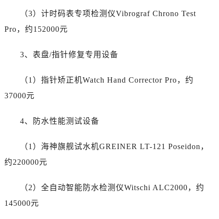
内蒙古自治区乌海市海勃湾区人民南路劳力士售后服务中心（需提前预约）
（3）计时码表专项检测仪Vibrograf Chrono Test
内蒙古自治区乌兰察布市集宁区恩和大街劳力士售后服务中心（需提前预约）
Pro，约152000元
内蒙古自治区锡林郭勒盟市锡林浩特市光明街与额尔敦路交叉口劳力士售后服务中心（需提前预约）
内蒙古自治区兴安盟市乌兰浩特市兴安大街劳力士售后服务中心（需提前预约）
3、表盘/指针修复专用设备
山西省大同市平城区迎宾街劳力士售后服务中心（需提前预约）
山西省晋城市城区黄华街劳力士售后服务中心（需提前预约）
（1）指针矫正机Watch Hand Corrector Pro，约
山西省晋中市榆次区顺城街劳力士售后服务中心（需提前预约）
37000元
山西省临汾市尧都区解放路劳力士售后服务中心（需提前预约）
山西省吕梁市离石区永宁中路与建设街交叉口劳力士售后服务中心（需提前预约）
4、防水性能测试设备
山西省朔州市朔城区怡西路与鄯阳西街交汇处劳力士售后服务中心（需提前预约）
山西省忻州市忻府区和平东街与七一南路交叉口劳力士售后服务中心（需提前预约）
（1）海神旗舰试水机GREINER LT-121 Poseidon，
山西省阳泉市郊区平阳东街与新城大道交叉口劳力士售后服务中心（需提前预约）
约220000元
山西省运城市盐湖区河东街劳力士售后服务中心（需提前预约）
山西省长治市潞州区英雄中路劳力士售后服务中心（需提前预约）
（2）全自动智能防水检测仪Witschi ALC2000，约
山西省太原市迎泽区迎泽街道解放路15号亨得利名表维修授权店3楼劳力士售后服务中心（需提前预约）
145000元
天津市和平区赤峰道136号天津国际金融中心26层2603室劳力士售后服务中心（需提前预约）