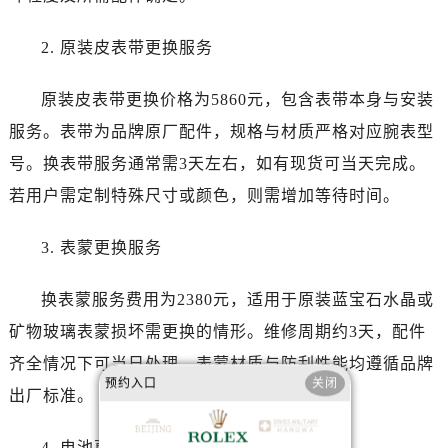
河南省商丘市梁园区神火大道劳力士售后服务中心（需提前预约）
河南省新乡市红旗区人民路劳力士售后服务中心（需提前预约）
2. 原装皮表带更换服务
河南省信阳市浉河区东方红大道劳力士售后服务中心（需提前预约）
河南省许昌市魏都区建安大道与八龙路交叉口劳力士售后服务中心（需提前预约）
原装皮表带更换价格为5860元，包含表带本身与安装
河南省郑州市二七区民主路10号华润大厦29层2905室劳力士售后服务中心（需提前预约）
服务。表带为品牌原厂配件，规格与材质严格对应腕表型
河南省周口市川汇区七一路劳力士售后服务中心（需提前预约）
号。换表带服务通常需3天左右，如有现货可当天完成。
河南省驻马店市驿城区乐山大道与置地大道交叉口劳力士售后服务中心（需提前预约）
若用户需定制特殊尺寸或颜色，则需增加等待时间。
湖北省鄂州市鄂城区文星大道劳力士售后服务中心（需提前预约）
湖北省黄冈市黄州区赤壁大道劳力士售后服务中心（需提前预约）
3. 表蒙更换服务
湖北省黄石市黄石港区武汉路劳力士售后服务中心（需提前预约）
湖北省荆门市东宝中天街步行街劳力士售后服务中心（需提前预约）
换表蒙服务费用为2380元，适用于原装蓝宝石水晶或
湖北省荆州市荆州区荆中路劳力士售后服务中心（需提前预约）
矿物玻璃表蒙损坏需更换的情形。维修周期约3天，配件
湖北省十堰市茅箭区人民北路劳力士售后服务中心（需提前预约）
齐全情况下可当日处理。表蒙材质与防刮性能均遵循品牌
湖北省随州市曾都区青年路劳力士售后服务中心（需提前预约）
预约入口
关闭
出厂标准。
湖北省咸宁市咸安区长安大道劳力士售后服务中心（需提前预约）
湖北省襄阳市樊城区长虹路与人民路交叉口劳力士售后服务中心（需提前预约）
4. 电池更换服务（仅限石英机芯）