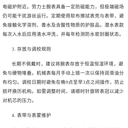
新疆维吾尔自治区五家渠市长征西街劳力士售后服务中心（需提前预约）
电磁炉附近。劳力士腕表具备一定防磁能力，但极端磁场
新疆维吾尔自治区新星市东风路劳力士售后服务中心（需提前预约）
仍可能干扰游丝运行。定期使用软布擦拭表壳与表带，避
新疆维吾尔自治区伊宁市解放西路劳力士售后服务中心（需提前预约）
免接触化学溶剂、香水及含酸性物质的护肤品。潜水表款
贵州省安顺市西秀区中华南路劳力士售后服务中心（需提前预约）
每次入水后应用清水冲洗，并每年检测防水密封圈状态。
贵州省毕节市七星关区松山路劳力士售后服务中心（需提前预约）
贵州省六盘水市钟山区钟山大道劳力士售后服务中心（需提前预约）
3. 存放与调校规则
贵州省黔东南苗族侗族自治州凯里市北京西路劳力士售后服务中心（需提前预约）
贵州省黔西南布依族苗族自治州兴义市大道与桔香路交汇处劳力士售后服务中心（需提前预约）
长期不佩戴时，建议将腕表存放于恒温恒湿环境，避
贵州省铜仁市碧江区民主路劳力士售后服务中心（需提前预约）
免与硬物堆叠。机械表每月手动上链一次以保持润滑油分
贵州省遵义市红花岗区共青大道与嵩山路交叉口劳力士售后服务中心（需提前预约）
布均匀。调校日期时避免在晚9点至早3点之间操作，防止
四川省阿坝州市马尔康市团结街劳力士售后服务中心（需提前预约）
四川省巴中市巴州区江北大道劳力士售后服务中心（需提前预约）
损坏换历机构。如需调整时间，请顺时针旋转表冠以减少
四川省成都市锦江区人民东路6号SAC东原中心24层2406B室劳力士售后服务中心（需提前预约）
对机芯的压力。
四川省达州市通川区中心广场、老车坝劳力士售后服务中心（需提前预约）
四川省德阳市旌阳区长江西路、南街劳力士售后服务中心（需提前预约）
4. 表带与表蒙维护
四川省甘孜州市康定市情歌广场、箭炉街劳力士售后服务中心（需提前预约）