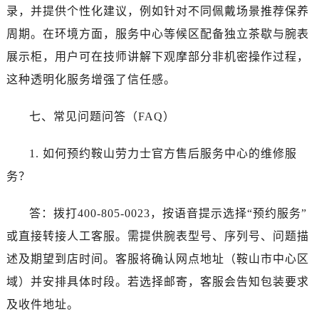
西藏自治区昌都市卡若区昌都西路劳力士售后服务中心（需提前预约）
录，并提供个性化建议，例如针对不同佩戴场景推荐保养
西藏自治区拉萨市城关区北京中路劳力士售后服务中心（需提前预约）
周期。在环境方面，服务中心等候区配备独立茶歇与腕表
西藏自治区林芝市巴宜区广东路劳力士售后服务中心（需提前预约）
展示柜，用户可在技师讲解下观摩部分非机密操作过程，
西藏自治区那曲市色尼区浙江西路劳力士售后服务中心（需提前预约）
这种透明化服务增强了信任感。
西藏自治区日喀则市桑珠孜区上海中路劳力士售后服务中心（需提前预约）
西藏自治区山南市乃东区湖北大道劳力士售后服务中心（需提前预约）
七、常见问题问答（FAQ）
云南省保山市隆阳区正阳路劳力士售后服务中心（需提前预约）
云南省楚雄彝族自治州楚雄市鹿城南路劳力士售后服务中心（需提前预约）
1. 如何预约鞍山劳力士官方售后服务中心的维修服
云南省大理白族自治州大理市建设路劳力士售后服务中心（需提前预约）
务？
云南省德宏傣族景颇族自治州芒市团结大街劳力士售后服务中心（需提前预约）
云南省迪庆藏族自治州香格里拉市长征大道劳力士售后服务中心（需提前预约）
答：拨打400-805-0023，按语音提示选择“预约服务”
云南省红河哈尼族彝族自治州蒙自市天马路劳力士售后服务中心（需提前预约）
或直接转接人工客服。需提供腕表型号、序列号、问题描
云南省丽江市古城区七星街劳力士售后服务中心（需提前预约）
述及期望到店时间。客服将确认网点地址（鞍山市中心区
云南省临沧市临翔区世纪路劳力士售后服务中心（需提前预约）
域）并安排具体时段。若选择邮寄，客服会告知包装要求
云南省怒江傈僳族自治州泸水市人民路劳力士售后服务中心（需提前预约）
及收件地址。
云南省普洱市思茅区振兴大道劳力士售后服务中心（需提前预约）