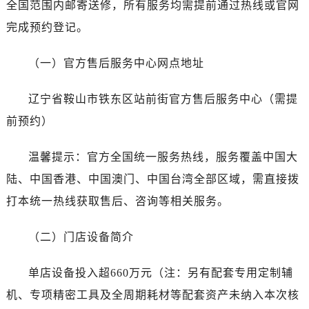
全国范围内邮寄送修，所有服务均需提前通过热线或官网
唐山市路南区新华东道100号万达广场写字楼A座10层1002室（需提前预约）
台州市椒江区东海大道1800号腾达中心东1幢20楼2002室（需提前预约）
完成预约登记。
内蒙古自治区呼和浩特市玉泉区大学西街70号华润万象城写字楼（鄂尔多斯大厦）23层2326室（需提前预约）
（一）官方售后服务中心网点地址
甘肃省兰州市七里河区西津西路16号兰州中心写字楼21层2102室（需提前预约）
黑龙江省大庆市萨尔图区会战大街劳力士售后服务中心（需提前预约）
辽宁省鞍山市铁东区站前街官方售后服务中心（需提
黑龙江省鹤岗市向阳区红军路劳力士售后服务中心（需提前预约）
前预约）
黑龙江省黑河市爱辉区中央街劳力士售后服务中心（需提前预约）
黑龙江省鸡西市鸡冠区红军路劳力士售后服务中心（需提前预约）
温馨提示：官方全国统一服务热线，服务覆盖中国大
黑龙江省佳木斯市向阳区长安路劳力士售后服务中心（需提前预约）
陆、中国香港、中国澳门、中国台湾全部区域，需直接拨
黑龙江省牡丹江市东安区太平路劳力士售后服务中心（需提前预约）
黑龙江省七台河市桃山区大同街劳力士售后服务中心（需提前预约）
打本统一热线获取售后、咨询等相关服务。
黑龙江省齐齐哈尔市龙沙区龙华路劳力士售后服务中心（需提前预约）
（二）门店设备简介
黑龙江省双鸭山市尖山区新兴大街劳力士售后服务中心（需提前预约）
黑龙江省绥化市北林区新华街与康庄路交叉口劳力士售后服务中心（需提前预约）
单店设备投入超660万元（注：另有配套专用定制辅
黑龙江省伊春市伊美区通河路劳力士售后服务中心（需提前预约）
机、专项精密工具及全周期耗材等配套资产未纳入本次核
吉林省白城市洮北区明仁南街劳力士售后服务中心（需提前预约）