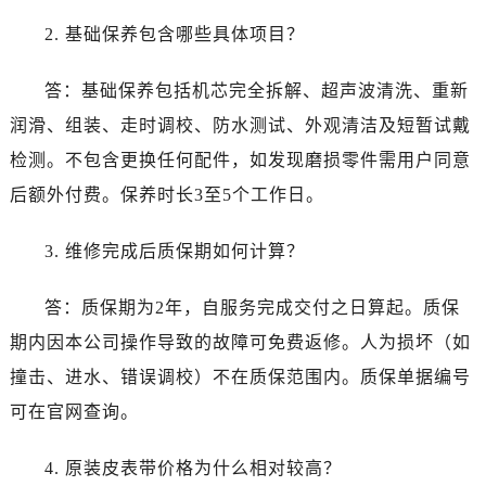
云南省曲靖市麒麟区学府路劳力士售后服务中心（需提前预约）
2. 基础保养包含哪些具体项目？
云南省文山壮族苗族自治州文山市东风路劳力士售后服务中心（需提前预约）
云南省西双版纳傣族自治州景洪市宣慰大道劳力士售后服务中心（需提前预约）
答：基础保养包括机芯完全拆解、超声波清洗、重新
云南省玉溪市红塔区南北大街劳力士售后服务中心（需提前预约）
润滑、组装、走时调校、防水测试、外观清洁及短暂试戴
云南省昭通市昭阳区青年路劳力士售后服务中心（需提前预约）
检测。不包含更换任何配件，如发现磨损零件需用户同意
重庆市江北区观音桥步行街2号融恒时代广场9层902室劳力士售后服务中心（需提前预约）
新疆维吾尔自治区乌鲁木齐市天山区红山路26号时代广场（CCMALL）C座17层17-B劳力士售后服务中心（需提前预约）
后额外付费。保养时长3至5个工作日。
浙江省温州市鹿城区锦绣路1067号置信广场10层1015室劳力士售后服务中心（需提前预约）
3. 维修完成后质保期如何计算？
黑龙江省哈尔滨市道里区友谊西路600号富力中心T2座写字楼29层03室室劳力士售后服务中心（需提前预约）
辽宁省大连市中山区人民路15号国际金融大厦7层G室劳力士售后服务中心（需提前预约）
答：质保期为2年，自服务完成交付之日算起。质保
广东省佛山市禅城区季华五路57号万科金融中心C座12层1205室劳力士售后服务中心（需提前预约）
期内因本公司操作导致的故障可免费返修。人为损坏（如
广东省东莞市东城街道鸿福东路1号民盈国贸中心T1写字楼9层907室劳力士售后服务中心（需提前预约）
江苏省无锡市梁溪区人民中路139号恒隆广场写字楼1座11层1104室劳力士售后服务中心（需提前预约）
撞击、进水、错误调校）不在质保范围内。质保单据编号
江苏省南通市崇川区工农路57号圆融广场写字楼16层1603室劳力士售后服务中心（需提前预约）
可在官网查询。
江苏省苏州市苏州工业园区 星港街199号苏州中心办公楼C座22层08室劳力士售后服务中心（需提前预约）
湖北省武汉市江汉区解放大道686号世界贸易大厦38层09室劳力士售后服务中心（需提前预约）
4. 原装皮表带价格为什么相对较高？