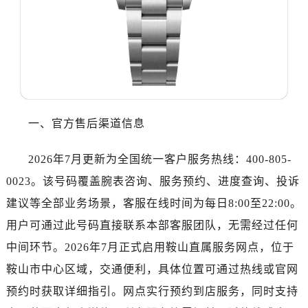
东莞市东城街道鸿福东路1号民盈国贸中心T1写字楼9层907室（需提前预约）
无锡市梁溪区人民中路139号恒隆广场写字楼1座11层1104室（需提前预约）
南通市崇川区工农路57号圆融广场写字楼16层1603室（需提前预约）
苏州市苏州工业园区星港街199号苏州中心办公楼C座22层08室（需提前预约）
武汉市江汉区解放大道686号世界贸易大厦38层09室（需提前预约）
南宁市青秀区金湖路59号地王大厦12楼1224室（需提前预约）
合肥市蜀山区潜山路111号万象城华润大厦B座12楼03室（需提前预约）
一、官方售后渠道信息
泉州市丰泽区宝洲路729号浦西万达中心写字楼A座7楼709室（需提前预约）
2026年7月更新为全国统一客户服务热线：400-805-
青岛市南区山东路6号华润大厦B座22层04室（需提前预约）
烟台市芝罘区胜利路139号万达金融中心A座907室（需提前预约）
0023。该号码覆盖腕表咨询、服务预约、进度查询、投诉
长春市朝阳区西安大路727号中银大厦A座(旺进大厦)18层09室（需提前预约）
建议等全部业务场景，客服在线时间为每日8:00至22:00。
贵阳市南明区都司高架桥路33号亨特国际金融中心14楼14D（需提前预约）
用户可通过此号码直接联系本部客服团队，无需经过任何
昆明市盘龙区北京路928号同德昆明广场写字楼10层06室（需提前预约）
中间环节。2026年7月正式启用鞍山直属服务网点，位于
石家庄市长安区中山东路39号勒泰中心写字楼B座13层07室（需提前预约）
鞍山市中心区域，交通便利，具体位置可通过热线或官网
西安市碑林区南关正街88号华侨城长安国际中心E座6楼10室（需提前预约）
预约时获取详细指引。网点实行预约到店服务，同时支持
海口市龙华区金贸东路5号海口华润大厦B座17层1707室（需提前预约）