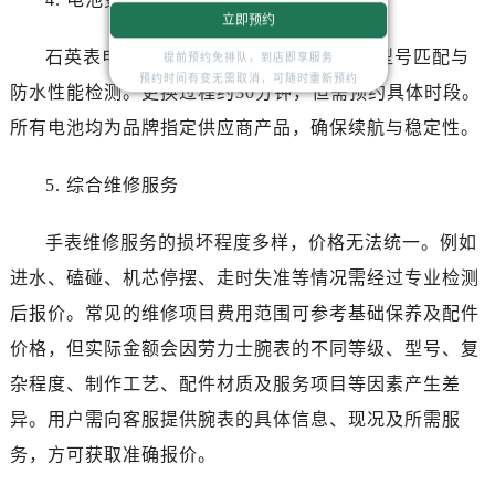
湖北省孝感市孝南区复兴大道劳力士售后服务中心（需提前预约）
立即预约
湖北省宜昌市西陵区夷陵大道与港窑路劳力士售后服务中心（需提前预约）
石英表电池更换费用为480元，包含电池型号匹配与
提前预约免排队，到店即享服务
湖南省常德市武陵区人民路劳力士售后服务中心（需提前预约）
预约时间有变无需取消，可随时重新预约
防水性能检测。更换过程约30分钟，但需预约具体时段。
湖南省郴州市北湖区国庆北路劳力士售后服务中心（需提前预约）
所有电池均为品牌指定供应商产品，确保续航与稳定性。
湖南省衡阳市雁峰区解放路劳力士售后服务中心（需提前预约）
湖南省怀化市鹤城区迎丰中路劳力士售后服务中心（需提前预约）
5. 综合维修服务
湖南省娄底市娄星区长青街劳力士售后服务中心（需提前预约）
湖南省邵阳市双清区东风路劳力士售后服务中心（需提前预约）
手表维修服务的损坏程度多样，价格无法统一。例如
湖南省湘潭市雨湖区莲城大道劳力士售后服务中心（需提前预约）
进水、磕碰、机芯停摆、走时失准等情况需经过专业检测
湖南省益阳市赫山区桃花仑路劳力士售后服务中心（需提前预约）
后报价。常见的维修项目费用范围可参考基础保养及配件
湖南省永州市冷水滩区永州大道与中兴路交叉口劳力士售后服务中心（需提前预约）
价格，但实际金额会因劳力士腕表的不同等级、型号、复
湖南省岳阳市岳阳楼区东茅岭路劳力士售后服务中心（需提前预约）
湖南省张家界市永定区解放路劳力士售后服务中心（需提前预约）
杂程度、制作工艺、配件材质及服务项目等因素产生差
湖南省长沙市芙蓉区建湘路393号世茂环球金融中心写字楼10层1013室劳力士售后服务中心（需提前预约）
异。用户需向客服提供腕表的具体信息、现况及所需服
湖南省株洲市芦淞区建设南路劳力士售后服务中心（需提前预约）
务，方可获取准确报价。
甘肃省白银市白银区北京路劳力士售后服务中心（需提前预约）