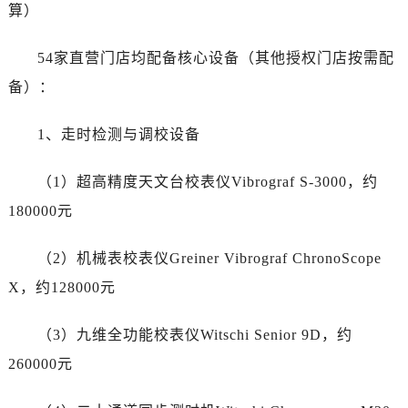
吉林省白山市浑江区浑江大街劳力士售后服务中心（需提前预约）
算）
吉林省吉林市船营区河南街劳力士售后服务中心（需提前预约）
54家直营门店均配备核心设备（其他授权门店按需配
吉林省辽源市龙山区人民大街劳力士售后服务中心（需提前预约）
吉林省梅河口市新华街道梅河大街劳力士售后服务中心（需提前预约）
备）：
吉林省四平市铁东区紫气大路与南九经街交汇处劳力士售后服务中心（需提前预约）
1、走时检测与调校设备
吉林省松原市宁江区五环大街劳力士售后服务中心（需提前预约）
吉林省通化市东昌区环通乡江南大街劳力士售后服务中心（需提前预约）
（1）超高精度天文台校表仪Vibrograf S-3000，约
吉林省延边市延吉市解放路劳力士售后服务中心（需提前预约）
180000元
辽宁省鞍山市铁东区站前街劳力士售后服务中心（需提前预约）
辽宁省本溪市平山区胜利路劳力士售后服务中心（需提前预约）
（2）机械表校表仪Greiner Vibrograf ChronoScope
辽宁省朝阳市双塔区新华路劳力士售后服务中心（需提前预约）
X，约128000元
辽宁省丹东市振兴区七经街劳力士售后服务中心（需提前预约）
辽宁省抚顺市新抚区东一路劳力士售后服务中心（需提前预约）
（3）九维全功能校表仪Witschi Senior 9D，约
辽宁省阜新市海州区解放大街劳力士售后服务中心（需提前预约）
260000元
辽宁省葫芦岛市连山区中央路劳力士售后服务中心（需提前预约）
辽宁省锦州市古塔区中央大街劳力士售后服务中心（需提前预约）