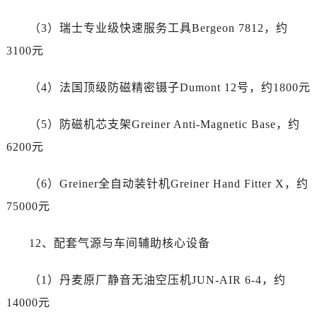
广东省揭阳市榕城进贤门步行街劳力士售后服务中心（需提前预约）
广东省茂名市电白区水东街道迎宾大道劳力士售后服务中心（需提前预约）
（3）瑞士专业级快速服务工具Bergeon 7812，约
广东省梅州市梅江区金燕大道劳力士售后服务中心（需提前预约）
3100元
广东省清远市清城区湖西路劳力士售后服务中心（需提前预约）
广东省汕头市龙湖区长平路劳力士售后服务中心（需提前预约）
（4）法国顶级防磁精密镊子Dumont 12号，约1800元
广东省汕尾市城区香洲街道园林社区翠园街劳力士售后服务中心（需提前预约）
（5）防磁机芯支架Greiner Anti-Magnetic Base，约
广东省韶关市武江区芙蓉新区与老城中心交汇处劳力士售后服务中心（需提前预约）
广东省深圳市罗湖区深南东路5001号华润大厦17层1701室劳力士售后服务中心（需提前预约）
6200元
广东省阳江市江城区东风一路劳力士售后服务中心（需提前预约）
（6）Greiner全自动装针机Greiner Hand Fitter X，约
广东省云浮市云城区金山路劳力士售后服务中心（需提前预约）
广东省湛江市赤坎区观海北路劳力士售后服务中心（需提前预约）
75000元
广东省肇庆市端州区信安大道与砚都大道交汇处劳力士售后服务中心（需提前预约）
12、配套气源与车间辅助核心设备
广西壮族自治区百色市右江区中山二路劳力士售后服务中心（需提前预约）
广西壮族自治区北海市海城区北京路劳力士售后服务中心（需提前预约）
（1）丹麦原厂静音无油空压机JUN-AIR 6-4，约
广西壮族自治区崇左市江州区石景林街道友谊大道与丽川路交汇处劳力士售后服务中心（需提前预约）
14000元
广西壮族自治区防城港市港口区金花茶大道劳力士售后服务中心（需提前预约）