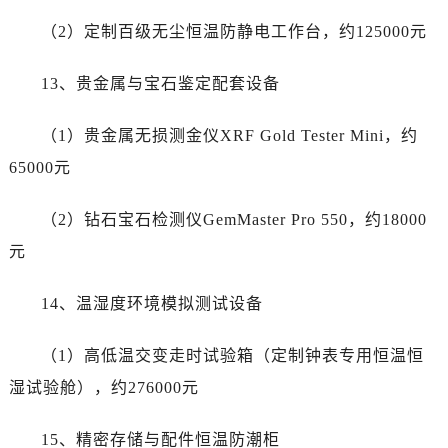
广西壮族自治区贵港市港北区港城街道布山大道与仙衣路交叉口劳力士售后服务中心（需提前预约）
（2）定制百级无尘恒温防静电工作台，约125000元
广西壮族自治区桂林市秀峰区红岭路劳力士售后服务中心（需提前预约）
广西壮族自治区河池市金城江区金城江街道朝阳路劳力士售后服务中心（需提前预约）
13、贵金属与宝石鉴定配套设备
广西壮族自治区贺州市八步区城东街道灵峰南路劳力士售后服务中心（需提前预约）
广西壮族自治区来宾市兴宾区桂中大道劳力士售后服务中心（需提前预约）
（1）贵金属无损测金仪XRF Gold Tester Mini，约
广西壮族自治区柳州市城中区中山中路劳力士售后服务中心（需提前预约）
65000元
广西壮族自治区钦州市钦南区金海湾东大街劳力士售后服务中心（需提前预约）
广西壮族自治区梧州市万秀区龙湖镇高旺路劳力士售后服务中心（需提前预约）
（2）钻石宝石检测仪GemMaster Pro 550，约18000
广西壮族自治区玉林市玉州区金玉路劳力士售后服务中心（需提前预约）
元
海南省儋州市儋州市那大镇兰洋北路劳力士售后服务中心（需提前预约）
海南省东方市八所镇解放西路劳力士售后服务中心（需提前预约）
14、温湿度环境模拟测试设备
海南省琼海市嘉积镇东风路劳力士售后服务中心（需提前预约）
海南省三沙市西沙区西沙群岛永兴岛北京路劳力士售后服务中心（需提前预约）
（1）高低温交变走时试验箱（定制钟表专用恒温恒
海南省三亚市吉阳区迎宾路劳力士售后服务中心（需提前预约）
湿试验舱），约276000元
海南省万宁市万城镇解放路劳力士售后服务中心（需提前预约）
海南省文昌市文城镇教育东路劳力士售后服务中心（需提前预约）
15、精密存储与配件恒温防潮柜