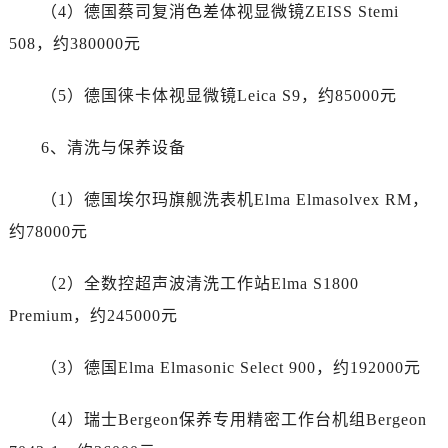
福建省南平市建阳区人民西路劳力士售后服务中心（需提前预约）
（4）德国蔡司复消色差体视显微镜ZEISS Stemi
福建省宁德市蕉城区天湖东路劳力士售后服务中心（需提前预约）
508，约380000元
福建省莆田市城厢区霞林街道荔华东大道劳力士售后服务中心（需提前预约）
福建省三明市三元区东乾二路劳力士售后服务中心（需提前预约）
（5）德国徕卡体视显微镜Leica S9，约85000元
福建省漳州市龙文区步港路劳力士售后服务中心（需提前预约）
6、清洗与保养设备
江苏省常州市新北区龙锦路1590号现代传媒中心5号楼10层1008室劳力士售后服务中心（需提前预约）
江苏省淮安市清江浦区淮海北路劳力士售后服务中心（需提前预约）
（1）德国埃尔玛旗舰洗表机Elma Elmasolvex RM，
江苏省连云港市海州区通灌北路劳力士售后服务中心（需提前预约）
约78000元
江苏省南京市秦淮区中山南路1号南京中心22层22-C1-C3室劳力士售后服务中心（需提前预约）
江苏省宿迁市宿城区西湖路劳力士售后服务中心（需提前预约）
（2）全数控超声波清洗工作站Elma S1800
江苏省泰州市海陵区永定东路399号置地商务中心东塔（华润万象城）17层1706室劳力士售后服务中心（需提前预约）
Premium，约245000元
江苏省徐州市鼓楼区淮海东路29号苏宁广场IFC国际金融中心35层3508室劳力士售后服务中心（需提前预约）
江苏省盐城市盐都区世纪大道5号盐城金融城写字楼1号楼16层1604室劳力士售后服务中心（需提前预约）
（3）德国Elma Elmasonic Select 900，约192000元
江苏省扬州市邗江区国展路29号星耀天地写字楼1号楼18层1803室劳力士售后服务中心（需提前预约）
江苏省镇江市京口区中山东路劳力士售后服务中心（需提前预约）
（4）瑞士Bergeon保养专用精密工作台机组Bergeon
江西省抚州市临川区赣东大道劳力士售后服务中心（需提前预约）