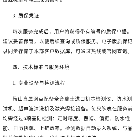
宁夏回族自治区银川市兴庆区新华东路97号新百中心C馆一层C1-18号商铺劳力士售后服务中心（需提前预约）
宁夏回族自治区中卫市沙坡头区鼓楼东街劳力士售后服务中心（需提前预约）
3. 质保凭证
青海省果洛藏族自治州玛沁县团结路劳力士售后服务中心（需提前预约）
青海省海北藏族自治州海晏县将军路劳力士售后服务中心（需提前预约）
每次服务完成后，用户将获得带有编号的质保单据。
青海省海东市乐都区滨河路劳力士售后服务中心（需提前预约）
建议妥善保管，以便后续查询或质保服务。电子版质保记
青海省海南藏族自治州共和县青海湖大街劳力士售后服务中心（需提前预约）
录同步存储于本部客户数据库，可通过热线或官网查询。
青海省海西蒙古族藏族自治州德令哈市柴达木路劳力士售后服务中心（需提前预约）
青海省黄南藏族自治州同仁市德合隆路劳力士售后服务中心（需提前预约）
四、技术标准与服务环境
青海省西宁市城西区海湖新区西关大道劳力士售后服务中心（需提前预约）
青海省玉树藏族自治州结古镇胜利路劳力士售后服务中心（需提前预约）
1. 专业设备与检测流程
陕西省安康市汉滨区金州路劳力士售后服务中心（需提前预约）
陕西省宝鸡市渭滨区经二路劳力士售后服务中心（需提前预约）
鞍山直属网点配备全套瑞士进口机芯检测仪、防水测
陕西省汉中市汉台区北大街劳力士售后服务中心（需提前预约）
试机、超声波清洗机及激光焊接设备。每只腕表在服务前
陕西省商洛市商州区州城街劳力士售后服务中心（需提前预约）
均需经过6项基础检测：走时精度、摆幅、偏振、防水性
陕西省铜川市王益区红旗街劳力士售后服务中心（需提前预约）
能、日历快跳、上链效率。检测数据自动录入系统，与品
陕西省渭南市临渭区东风大街劳力士售后服务中心（需提前预约）