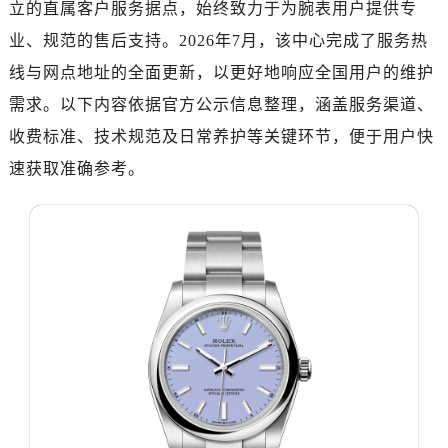
立的直属客户服务据点，始终致力于为腕表用户提供专
深圳市罗湖区深南东路5001号华润大厦写字楼17层1701室（需提前预约）
惠州市惠城区江北文昌一路7号华贸大厦写字楼1座30层05室（需提前预约）
业、规范的售后支持。2026年7月，该中心完成了服务热
厦门市思明区湖滨东路95号华润大厦写字楼B座11层1104室（需提前预约）
线与网点地址的全面更新，以更好地响应全国用户的维护
福州市鼓楼区五四路128-1号恒力城写字楼15层03室（需提前预约）
需求。以下内容依据官方公示信息整理，涵盖服务渠道、
成都市锦江区人民东路6号SAC东原中心写字楼24层2406B室（需提前预约）
收费标准、技术规范及日常养护等关键环节，便于用户快
重庆市江北区观音桥步行街2号融恒时代广场写字楼9层902室（需提前预约）
速获取准确参考。
长沙市芙蓉区定王台街道建湘路393号世茂环球金融中心写字楼（芙蓉广场）10层13室（需提前预约）
郑州市二七区铭功路10号华润大厦写字楼29层2905室（需提前预约）
太原市迎泽区解放路15号亨得利名表服务中心（品牌授权店）3层整层（需提前预约）
沈阳市沈河区中街路137号亨得利名表服务中心（品牌授权店）1层整层（需提前预约）
沈阳市沈河区中街路83号亨得利名表服务中心（品牌授权店）1层整层（需提前预约）
乌鲁木齐市天山区红山路26号时代广场（CCMALL）C座17层17-B（需提前预约）
温州市鹿城区锦绣路1067号置信广场10层1015室（需提前预约）
哈尔滨市道里区友谊西路600号富力中心T2座写字楼29层03室（需提前预约）
大连市中山区人民路15号国际金融大厦7层G室（需提前预约）
佛山市禅城区季华五路57号万科金融中心C座12层1205室（需提前预约）