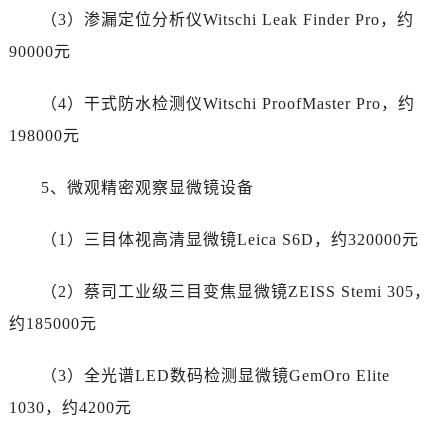
安徽省安庆市迎江区人民路劳力士售后服务中心（需提前预约）
（3）渗漏定位分析仪Witschi Leak Finder Pro，约
安徽省蚌埠市蚌山区淮河路劳力士售后服务中心（需提前预约）
90000元
安徽省亳州市谯城区魏武大道劳力士售后服务中心（需提前预约）
安徽省池州市贵池区长江路劳力士售后服务中心（需提前预约）
（4）干式防水检测仪Witschi ProofMaster Pro，约
安徽省滁州市琅琊区南谯北路劳力士售后服务中心（需提前预约）
198000元
安徽省阜阳市颍州区颍州北路劳力士售后服务中心（需提前预约）
安徽省淮北市相山区淮海路劳力士售后服务中心（需提前预约）
5、微观精密观察显微镜设备
安徽省淮南市田家庵区国庆中路劳力士售后服务中心（需提前预约）
安徽省黄山市屯溪区黄山西路劳力士售后服务中心（需提前预约）
（1）三目体视高清显微镜Leica S6D，约320000元
安徽省六安市金安区解放中路劳力士售后服务中心（需提前预约）
安徽省马鞍山市雨山区湖南西路劳力士售后服务中心（需提前预约）
（2）蔡司工业级三目变焦显微镜ZEISS Stemi 305，
安徽省宿州市埇桥区人民中路劳力士售后服务中心（需提前预约）
约185000元
安徽省铜陵市铜官区石城大道劳力士售后服务中心（需提前预约）
安徽省芜湖市镜湖区中山路步行街劳力士售后服务中心（需提前预约）
（3）全光谱LED数码检测显微镜GemOro Elite
安徽省宣城市宣州区叠嶂西路劳力士售后服务中心（需提前预约）
1030，约4200元
福建省龙岩市新罗区九一南路劳力士售后服务中心（需提前预约）