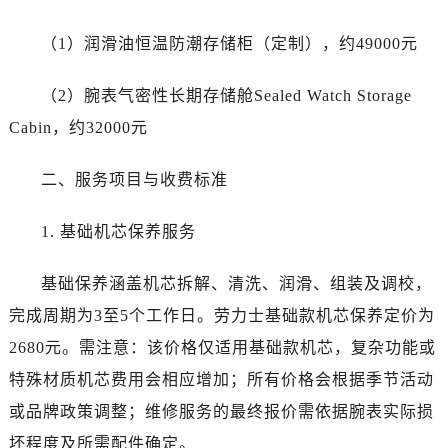
海南省五指山市通什镇三月三大道劳力士售后服务中心（需提前预约）
香港特别行政区尖沙咀区油尖旺区广东道劳力士售后服务中心（需提前预约）
（1）润滑油恒温防潮存储柜（定制），约49000元
香港特别行政区金钟区中西区金钟道劳力士售后服务中心（需提前预约）
香港特别行政区九龙区油尖旺区弥敦道劳力士售后服务中心（需提前预约）
（2）腕表气密性长期存储舱Sealed Watch Storage
香港特别行政区铜锣湾区湾仔区轩尼诗道劳力士售后服务中心（需提前预约）
Cabin，约32000元
河南省安阳市文峰区解放大道劳力士售后服务中心（需提前预约）
河南省鹤壁市淇滨区九州路劳力士售后服务中心（需提前预约）
二、服务项目与收费标准
河南省济源市沁园街道济水大道劳力士售后服务中心（需提前预约）
1. 基础机芯保养服务
河南省焦作市解放区解放路劳力士售后服务中心（需提前预约）
河南省开封市鼓楼区中山路劳力士售后服务中心（需提前预约）
基础保养涵盖机芯拆解、清洗、润滑、组装及调校，
河南省洛阳市西工区中州中路与解放路交叉口劳力士售后服务中心（需提前预约）
完成周期为3至5个工作日。劳力士基础款机芯保养定价为
河南省漯河市源汇区交通路劳力士售后服务中心（需提前预约）
河南省南阳市宛城区范蠡东路与南都路交叉口劳力士售后服务中心（需提前预约）
2680元。需注意：该价格仅适用基础款机芯，复杂功能或
河南省平顶山市卫东区建设路劳力士售后服务中心（需提前预约）
特殊材质机芯费用会相应增加；所有价格会根据季节活动
河南省濮阳市大华龙区开州路绿城路交叉口劳力士售后服务中心（需提前预约）
或品牌政策调整；维修服务的最终报价需依据腕表实际损
河南省三门峡市湖滨区和平路劳力士售后服务中心（需提前预约）
坏程度及所需配件确定。