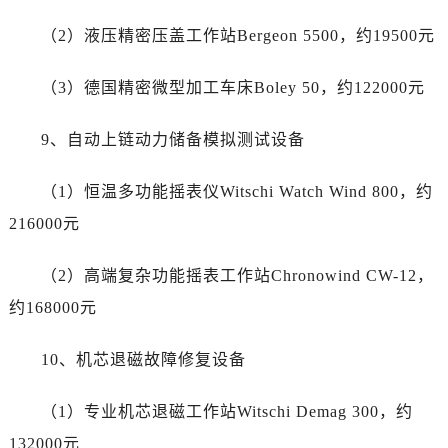
山东省日照市东港区烟台路劳力士售后服务中心（需提前预约）
（2）液压精密压盖工作站Bergeon 5500，约19500元
山东省泰安市泰山区财源街道泰山大街劳力士售后服务中心（需提前预约）
山东省威海市环翠区新威海路89号振华商厦一楼名表维修劳力士售后服务中心（需提前预约）
（3）德国精密微型加工车床Boley 50，约122000元
山东省潍坊市奎文区东风东街劳力士售后服务中心（需提前预约）
山东省枣庄市滕州市北辛路与善国路交叉口劳力士售后服务中心（需提前预约）
9、自动上链动力储备模拟测试设备
山东省淄博市张店区金晶大道劳力士售后服务中心（需提前预约）
上海市黄浦区南京东路299号宏伊国际广场写字楼8层806室劳力士售后服务中心（需提前预约）
（1）恒温多功能摇表仪Witschi Watch Wind 800，约
上海市徐汇区虹桥路3号港汇中心2座37层3705室劳力士售后服务中心（需提前预约）
216000元
浙江省杭州市上城区钱江路1366号华润大厦A座5层503-5室劳力士售后服务中心（需提前预约）
浙江省湖州市吴兴区劳动路劳力士售后服务中心（需提前预约）
（2）高端复杂功能摇表工作站Chronowind CW-12，
浙江省嘉兴市南湖区广益路705号嘉兴世界贸易中心A座13层1304室劳力士售后服务中心（需提前预约）
约168000元
浙江省金华市金东区东市南街777号金华万达广场4号楼22楼2209室劳力士售后服务中心（需提前预约）
浙江省丽水市莲都区解放街劳力士售后服务中心（需提前预约）
10、机芯退磁故障修复设备
浙江省宁波市江北区大闸南路500号来福士广场办公楼20层2009室劳力士售后服务中心（需提前预约）
浙江省衢州市柯城区上街劳力士售后服务中心（需提前预约）
（1）专业机芯退磁工作站Witschi Demag 300，约
浙江省绍兴市越城区胜利东路379号世茂天际中心写字楼8层805室劳力士售后服务中心（需提前预约）
132000元