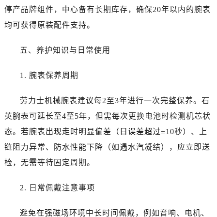
新疆维吾尔自治区霍尔果斯市亚欧北路劳力士售后服务中心（需提前预约）
停产品牌组件，中心备有长期库存，确保20年以内的腕表
新疆维吾尔自治区喀什市解放北路劳力士售后服务中心（需提前预约）
均可获得原装配件支持。
新疆维吾尔自治区可克达拉市幸福路劳力士售后服务中心（需提前预约）
新疆维吾尔自治区克拉玛依市克拉玛依区友谊路劳力士售后服务中心（需提前预约）
五、养护知识与日常使用
新疆维吾尔自治区库车市库车市文化东路劳力士售后服务中心（需提前预约）
新疆维吾尔自治区库尔勒市库尔勒市人民东路劳力士售后服务中心（需提前预约）
1. 腕表保养周期
新疆维吾尔自治区奎屯市团结西街劳力士售后服务中心（需提前预约）
新疆维吾尔自治区昆玉市昆泉街劳力士售后服务中心（需提前预约）
劳力士机械腕表建议每2至3年进行一次完整保养。石
新疆维吾尔自治区沙湾市三道河子镇世纪大道南路劳力士售后服务中心（需提前预约）
英腕表可延长至4至5年，但需每次更换电池时检测机芯状
新疆维吾尔自治区石河子市北二路劳力士售后服务中心（需提前预约）
态。若腕表出现走时明显偏差（日误差超过±10秒）、上
新疆维吾尔自治区双河市光明路劳力士售后服务中心（需提前预约）
链阻力异常、防水性能下降（如遇水汽凝结），应立即送
新疆维吾尔自治区塔城市塔城地区闻琴路劳力士售后服务中心（需提前预约）
检，无需等待固定周期。
新疆维吾尔自治区铁门关市兴疆路劳力士售后服务中心（需提前预约）
新疆维吾尔自治区图木舒克市图木舒克市中兴街劳力士售后服务中心（需提前预约）
2. 日常佩戴注意事项
新疆维吾尔自治区吐鲁番市高昌区文化中路文化中路劳力士售后服务中心（需提前预约）
新疆维吾尔自治区乌苏市乌鲁木齐北路劳力士售后服务中心（需提前预约）
避免在强磁场环境中长时间佩戴，例如音响、电机、