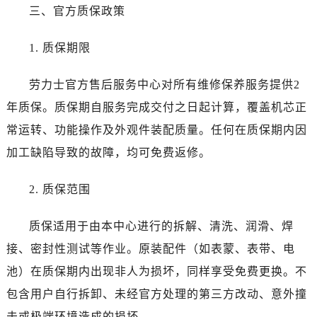
甘肃省定西市安定区解放路劳力士售后服务中心（需提前预约）
三、官方质保政策
甘肃省敦煌市沙州镇阳关中路劳力士售后服务中心（需提前预约）
甘肃省合作市人民街劳力士售后服务中心（需提前预约）
1. 质保期限
甘肃省嘉峪关市雄关区新华中路劳力士售后服务中心（需提前预约）
劳力士官方售后服务中心对所有维修保养服务提供2
甘肃省金昌市金川区北京路劳力士售后服务中心（需提前预约）
甘肃省酒泉市肃州区西大街劳力士售后服务中心（需提前预约）
年质保。质保期自服务完成交付之日起计算，覆盖机芯正
甘肃省临夏市城南街道团结路劳力士售后服务中心（需提前预约）
常运转、功能操作及外观件装配质量。任何在质保期内因
甘肃省陇南市武都区人民路劳力士售后服务中心（需提前预约）
加工缺陷导致的故障，均可免费返修。
甘肃省平凉市崆峒区西大街劳力士售后服务中心（需提前预约）
甘肃省庆阳市西峰区南大街劳力士售后服务中心（需提前预约）
2. 质保范围
甘肃省天水市秦州区民主路劳力士售后服务中心（需提前预约）
甘肃省武威市凉州区迎宾路劳力士售后服务中心（需提前预约）
质保适用于由本中心进行的拆解、清洗、润滑、焊
甘肃省张掖市甘州区民乐北路劳力士售后服务中心（需提前预约）
接、密封性测试等作业。原装配件（如表蒙、表带、电
宁夏回族自治区固原市原州区文化街劳力士售后服务中心（需提前预约）
池）在质保期内出现非人为损坏，同样享受免费更换。不
宁夏回族自治区石嘴山市大武口区贺兰山路劳力士售后服务中心（需提前预约）
包含用户自行拆卸、未经官方处理的第三方改动、意外撞
宁夏回族自治区吴忠市利通区开元大道劳力士售后服务中心（需提前预约）
击或极端环境造成的损坏。