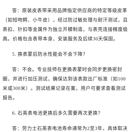
广西省南宁市青秀区金湖路59号地王大厦12楼1224室劳力士售后服务中心（需提前预约）
答：原装皮表带采用品牌指定供应商的特定等级皮革
安徽省合肥市蜀山区潜山路111号万象城华润大厦B座12楼03室劳力士售后服务中心（需提前预约）
福建省泉州市丰泽区宝洲路729号浦西万达中心写字楼A座7楼709室劳力士售后服务中心（需提前预约）
（如短吻鳄、小牛皮），经过防过敏处理与耐汗测试，且
山东省青岛市南区山东路6号华润大厦B座22层04室劳力士售后服务中心（需提前预约）
表扣、针扣等金属件为独立开模制造，与表壳连接精度极
山东省烟台市芝罘区胜利路139号万达金融中心A座907室劳力士售后服务中心（需提前预约）
高。价格包含表带本身、安装服务及后续30天保固。
吉林省长春市朝阳区西安大路727号中银大厦A座(旺进大厦)18层09室劳力士售后服务中心（需提前预约）
贵州省贵阳市南明区都司高架桥路33号亨特国际金融中心14楼14D劳力士售后服务中心（需提前预约）
5. 换表蒙后防水性能会不会下降？
云南省昆明市盘龙区北京路928号同德昆明广场写字楼10层06室劳力士售后服务中心（需提前预约）
河北省石家庄市长安区中山东路39号勒泰中心写字楼B座13层07室劳力士售后服务中心（需提前预约）
答：不会。专业技师在更换表蒙时会同步更换密封
陕西省西安市碑林区南关正街88号华侨城长安国际中心E座6楼10室劳力士售后服务中心（需提前预约）
圈，并进行加压测试，确保达到该表款出厂标准（如100
海南省海口市龙华区金贸东路5号海口华润大厦B座17层1707室劳力士售后服务中心（需提前预约）
米或300米）。测试结果记录在案，用户可要求查看测试
河北省唐山市路南区新华东道100号万达广场写字楼A座10层1002室劳力士售后服务中心（需提前预约）
报告。
台州市椒江区东海大道1800号腾达中心东1幢20楼2002室劳力士售后服务中心（需提前预约）
呼和浩特市玉泉区大学西街70号华润万象城写字楼（鄂尔多斯大厦）23层2326室劳力士售后服务中心（需提前预约）
6. 石英表电池更换后多久需要再次更换？
兰州市七里河区西津西路16号兰州中心写字楼21层2102室劳力士售后服务中心（需提前预约）
节假日正常营业！
答：劳力士石英表电池寿命通常为2至3年，具体取决