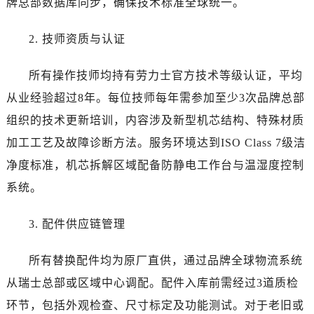
牌总部数据库同步，确保技术标准全球统一。
陕西省咸阳市秦都区沣西新城统一西路与白马河路交汇处劳力士售后服务中心（需提前预约）
陕西省延安市宝塔区中心街劳力士售后服务中心（需提前预约）
2. 技师资质与认证
陕西省榆林市榆阳区长兴路劳力士售后服务中心（需提前预约）
新疆维吾尔自治区阿克苏市东大街劳力士售后服务中心（需提前预约）
所有操作技师均持有劳力士官方技术等级认证，平均
新疆维吾尔自治区阿拉尔市胜利大道劳力士售后服务中心（需提前预约）
从业经验超过8年。每位技师每年需参加至少3次品牌总部
新疆维吾尔自治区阿拉山口市友好路劳力士售后服务中心（需提前预约）
组织的技术更新培训，内容涉及新型机芯结构、特殊材质
新疆维吾尔自治区阿勒泰市解放路劳力士售后服务中心（需提前预约）
加工工艺及故障诊断方法。服务环境达到ISO Class 7级洁
新疆维吾尔自治区阿图什市光明路劳力士售后服务中心（需提前预约）
新疆维吾尔自治区白杨市军垦路劳力士售后服务中心（需提前预约）
净度标准，机芯拆解区域配备防静电工作台与温湿度控制
新疆维吾尔自治区北屯市团结路劳力士售后服务中心（需提前预约）
系统。
新疆维吾尔自治区博乐市博乐市北京路劳力士售后服务中心（需提前预约）
新疆维吾尔自治区昌吉市延安北路劳力士售后服务中心（需提前预约）
3. 配件供应链管理
新疆维吾尔自治区阜康市博峰路劳力士售后服务中心（需提前预约）
所有替换配件均为原厂直供，通过品牌全球物流系统
新疆维吾尔自治区哈密市伊州区建国北路劳力士售后服务中心（需提前预约）
新疆维吾尔自治区和田市和田市北京西路劳力士售后服务中心（需提前预约）
从瑞士总部或区域中心调配。配件入库前需经过3道质检
新疆维吾尔自治区胡杨河市胡杨河市胡杨路劳力士售后服务中心（需提前预约）
环节，包括外观检查、尺寸标定及功能测试。对于老旧或