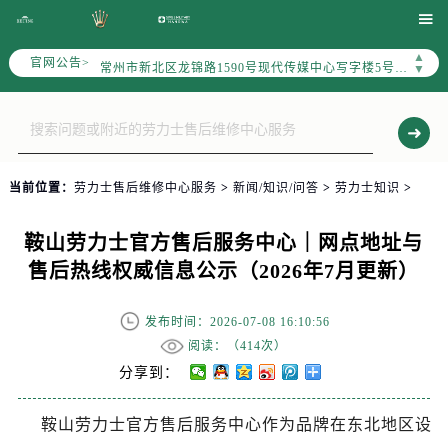
上海市黄浦区南京东路299号宏伊国际广场写字楼8层806室（需提前预约）

南京市秦淮区中山南路1号（新街口）南京中心写字楼22层C1-1室（需提前预约）
▲
官网公告>
常州市新北区龙锦路1590号现代传媒中心写字楼5号楼10层1008室（需提前预约）
▼
徐州市鼓楼区淮海东路29号苏宁广场IFC国际金融中心写字楼35层3508室（需提前预约）
扬州市邗江区国展路29号星耀天地写字楼1号楼18层1803室（需提前预约）
盐城市盐都区世纪大道5号盐城金融城写字楼1号楼16层1604室（需提前预约）
泰州市海陵区永定东路399号置地商务中心东塔写字楼（华润万象城）17层1706室（需提前预约）
当前位置：
劳力士售后维修中心服务
>
新闻/知识/问答
>
劳力士知识
>
宁波市江北区大闸南路500号来福士广场办公楼20层2009室（需提前预约）
杭州市上城区钱江路1366号华润大厦写字楼A座5层503-5室（需提前预约）
鞍山劳力士官方售后服务中心｜网点地址与
金华市金东区东市南街777号金华万达广场写字楼4号楼22层2209室（需提前预约）
售后热线权威信息公示（2026年7月更新）
绍兴市越城区胜利东路379号世茂天际中心写字楼8层805室（需提前预约）
嘉兴市南湖区广益路705号嘉兴世界贸易中心写字楼A座13层1304室（需提前预约）
发布时间：2026-07-08 16:10:56
南昌市红谷滩新区红谷中大道998号绿地双子塔（中央广场）A1座办公楼14层07室（需提前预约）
阅读：（
414次）
济南市历下区经十路11111号华润中心写字楼（万象城）15层1508室（需提前预约）
分享到：
广州市天河区天河路230号万菱汇国际中心写字楼A塔7层704室（需提前预约）
鞍山劳力士官方售后服务中心作为品牌在东北地区设
广州市越秀区环市东路371-375号世界贸易中心大厦南塔写字楼15层07室（需提前预约）