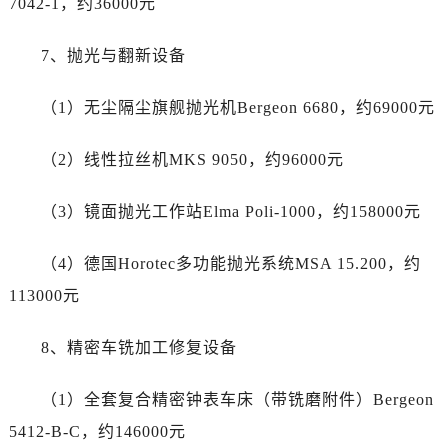
7042-1，约36000元
江西省赣州市章贡区文清路劳力士售后服务中心（需提前预约）
江西省吉安市吉州区井冈山大道劳力士售后服务中心（需提前预约）
7、抛光与翻新设备
江西省景德镇市珠山区珠山中路劳力士售后服务中心（需提前预约）
江西省九江市浔阳区浔阳路劳力士售后服务中心（需提前预约）
（1）无尘隔尘旗舰抛光机Bergeon 6680，约69000元
江西省南昌市红谷滩新区红谷中大道998号绿地双子塔（中央广场）A1座办公楼14层1407室劳力士售后服务中心（需提前预约）
江西省萍乡市安源区萍安北大道与康庄路交叉口劳力士售后服务中心（需提前预约）
（2）线性拉丝机MKS 9050，约96000元
江西省上饶市信州区滨江西路劳力士售后服务中心（需提前预约）
江西省新余市渝水区北湖西路劳力士售后服务中心（需提前预约）
（3）镜面抛光工作站Elma Poli-1000，约158000元
江西省宜春市袁州区中山中路劳力士售后服务中心（需提前预约）
江西省鹰潭市月湖区胜利东路劳力士售后服务中心（需提前预约）
（4）德国Horotec多功能抛光系统MSA 15.200，约
山东省德州市德城区东风中路劳力士售后服务中心（需提前预约）
113000元
山东省东营市东营区济南路劳力士售后服务中心（需提前预约）
山东省济南市历下区经十路11111号华润中心写字楼（万象城）15层1508室劳力士售后服务中心（需提前预约）
8、精密车铣加工修复设备
山东省济宁市任城区太白楼路劳力士售后服务中心（需提前预约）
（1）全套复合精密钟表车床（带铣磨附件）Bergeon
山东省莱芜市文化南路8号银座商城名表维修一楼名表维修劳力士售后服务中心（需提前预约）
山东省临沂市兰山区解放路劳力士售后服务中心（需提前预约）
5412-B-C，约146000元