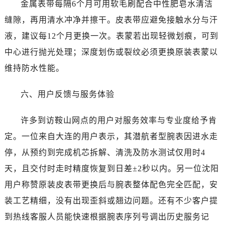
金属表带每隔6个月可用软毛刷配合中性肥皂水清洁
四川省广安市广安区建安南路劳力士售后服务中心（需提前预约）
四川省广元市利州区老城南北街、东大街劳力士售后服务中心（需提前预约）
缝隙，再用清水冲净并擦干。皮表带应避免接触水分与汗
四川省乐山市市中区嘉定中路劳力士售后服务中心（需提前预约）
液，建议每12个月更换一次。表蒙若出现轻微划痕，可到
四川省凉山州市西昌市大巷口下街劳力士售后服务中心（需提前预约）
中心进行抛光处理；深度划伤或裂纹必须更换原装表蒙以
四川省泸州市江阳区治平路劳力士售后服务中心（需提前预约）
维持防水性能。
四川省眉山市东坡区三苏路劳力士售后服务中心（需提前预约）
四川省绵阳市涪城区翠花街劳力士售后服务中心（需提前预约）
六、用户反馈与服务体验
四川省南充市高坪区江东大道劳力士售后服务中心（需提前预约）
四川省内江市东兴区汉安大道劳力士售后服务中心（需提前预约）
许多到访鞍山网点的用户对服务效率与专业度给予肯
四川省攀枝花市东区三线大道北段劳力士售后服务中心（需提前预约）
定。一位来自大连的用户表示，其潜航者型腕表因进水走
四川省遂宁市船山区香林南路劳力士售后服务中心（需提前预约）
停，从预约到完成机芯拆解、清洗及防水测试仅用时4
四川省雅安市雨城区熊猫大道劳力士售后服务中心（需提前预约）
天，且交付时走时精度恢复到日差±2秒以内。另一位沈阳
四川省宜宾市翠屏区长翠路劳力士售后服务中心（需提前预约）
用户称赞原装皮表带更换后与腕表整体配色完全匹配，安
四川省资阳市雁江区滨江大道一段与和平南路劳力士售后服务中心（需提前预约）
装工艺精细，没有出现歪斜或翘边问题。还有不少客户提
四川省自贡市自流井区华商北路劳力士售后服务中心（需提前预约）
西藏自治区阿里地区噶尔县北京西路劳力士售后服务中心（需提前预约）
到热线客服人员能快速根据腕表序列号调出历史服务记