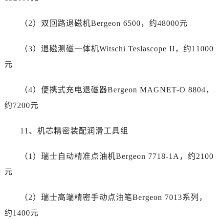
浙江省舟山市定海区解放东路劳力士售后服务中心（需提前预约）
澳门特别行政区大堂区议事亭前地（新马路）劳力士售后服务中心（需提前预约）
（2）双回路退磁机Bergeon 6500，约48000元
澳门特别行政区风顺堂区南湾大马路劳力士售后服务中心（需提前预约）
澳门特别行政区花地玛堂区关闸广场劳力士售后服务中心（需提前预约）
（3）退磁测磁一体机Witschi Teslascope II，约11000
澳门特别行政区花王堂区大三巴商圈劳力士售后服务中心（需提前预约）
元
澳门特别行政区嘉模堂区官也街劳力士售后服务中心（需提前预约）
澳门省路氹城市金光大道劳力士售后服务中心（需提前预约）
（4）便携式充电退磁器Bergeon MAGNET-O 8804，
澳门特别行政区望德堂区塔石广场劳力士售后服务中心（需提前预约）
约7200元
福建省福州市鼓楼区五四路128-1号恒力城写字楼15层03室劳力士售后服务中心（需提前预约）
福建省厦门市思明区湖滨东路95号万象城华润大厦B座11层1104室劳力士售后服务中心（需提前预约）
11、机芯精密装配润滑工具组
广东省潮州市潮安区新风路与潮汕路交汇处劳力士售后服务中心（需提前预约）
广东省广州市天河区天河路230号万菱汇国际中心A塔7层704室劳力士售后服务中心（需提前预约）
（1）瑞士自动精准点油机Bergeon 7718-1A，约2100
广东省广州市越秀区环市东路371-375号世界贸易中心大厦南塔15层1507室劳力士售后服务中心（需提前预约）
元
广东省河源市源城区越王大道劳力士售后服务中心（需提前预约）
广东省惠州市惠城区江北文昌一路7号华贸大厦1座30层3005室劳力士售后服务中心（需提前预约）
（2）瑞士高端精密手动点油笔Bergeon 7013系列，
广东省江门市蓬江区广场西路劳力士售后服务中心（需提前预约）
约1400元