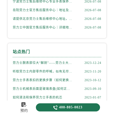
宁波劳力士售后维修中心专业手表保养与精准维修服务权威公示（2026年7月最新）
2026-07-08
岳阳劳力士官方售后服务中心｜地址及服务电话权威信息公示（2026年7月更新）
2026-07-08
请提供北京劳力士售后维修中心地址。权威公示（2026年7月最新）
2026-07-08
劳力士中国官方售后服务中心｜详细地址与售后电话权威信息通知（2026年7月最新）
2026-07-08
站点热门
劳力士腕表部位大“解剖”——劳力士大讲堂开课啦！
2023-12-24
听取劳力士内部零件的呼喊，似有无尽的故事等待我们去探索
2023-11-20
劳力士手表表扣的更换步骤（如何更换手表的表扣）
2023-10-12
劳力士机械表后面是玻璃表盘(如何正确清洁和保养)
2023-09-10
如何清洁和保养劳力士手表的机芯
2023-01-07

劳力士机械表怎么换表带的(简单易学的步骤)
2023-09-20

400-805-0023
预约