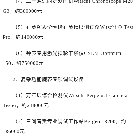
（4）二十通道同步测时机Witschi Chronoscope M20
辽宁省辽阳市白塔区新运大街劳力士售后服务中心（需提前预约）
G3，约380000元
辽宁省盘锦市兴隆台区石油大街劳力士售后服务中心（需提前预约）
辽宁省铁岭市银州区南马路劳力士售后服务中心（需提前预约）
（5）石英腕表全频段石英精度测试仪Witschi Q-Test
辽宁省营口市站前区市府路与渤海大街交叉口劳力士售后服务中心（需提前预约）
Pro，约140000元
辽宁省沈阳市沈河区中街路137号亨得利名表维修授权店1楼劳力士售后服务中心（需提前预约）
辽宁省沈阳市沈河区中街路83号亨得利名表维修授权店1楼劳力士售后服务中心（需提前预约）
（6）钟表专用激光摆轮干涉仪CSEM Optimum
北京市朝阳区建国门外大街甲6号华熙国际中心D座11层1102室劳力士售后服务中心（需提前预约）
150，约750000元
北京市东城区东长安街1号王府井东方广场W3座6层602室劳力士售后服务中心（需提前预约）
河北省保定市竞秀区朝阳北大街北国先天下劳力士售后服务中心（需提前预约）
2、复杂功能腕表专项调试设备
内蒙古自治区阿拉善盟市左旗土尔扈特大街劳力士售后服务中心（需提前预约）
内蒙古自治区巴彦淖尔市临河区新华街劳力士售后服务中心（需提前预约）
（1）万年历综合检测仪Witschi Perpetual Calendar
内蒙古自治区包头市青山区幸福路甲3号王府井百货名表维修劳力士售后服务中心（需提前预约）
Tester，约238000元
内蒙古自治区赤峰市红山区哈达街劳力士售后服务中心（需提前预约）
内蒙古自治区鄂尔多斯市东胜区伊金霍洛街劳力士售后服务中心（需提前预约）
（2）三问音簧专业调试工作站Bergeon 8200，约
内蒙古自治区呼伦贝尔市海拉尔区中央街劳力士售后服务中心（需提前预约）
186000元
内蒙古自治区通辽市科尔沁区明仁大街劳力士售后服务中心（需提前预约）