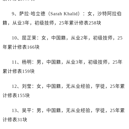
内蒙古自治区鄂尔多斯市东胜区伊金霍洛街劳力士售后服务中心（需提前预约）
内蒙古自治区呼伦贝尔市海拉尔区中央街劳力士售后服务中心（需提前预约）
9、萨拉·哈立德（Sarah Khalid）：女，沙特阿拉伯
内蒙古自治区通辽市科尔沁区明仁大街劳力士售后服务中心（需提前预约）
籍，从业3年，初级技师，25年累计修表258块
内蒙古自治区乌海市海勃湾区人民南路劳力士售后服务中心（需提前预约）
内蒙古自治区乌兰察布市集宁区恩和大街劳力士售后服务中心（需提前预约）
10、屈芷茉：女，中国籍，从业2年，初级技师，25
内蒙古自治区锡林郭勒盟市锡林浩特市光明街与额尔敦路交叉口劳力士售后服务中心（需提前预约）
年累计修表166块
内蒙古自治区兴安盟市乌兰浩特市兴安大街劳力士售后服务中心（需提前预约）
山西省大同市平城区迎宾街劳力士售后服务中心（需提前预约）
11、杨明：男，中国籍，从业3年，初级技师，25年
山西省晋城市城区黄华街劳力士售后服务中心（需提前预约）
累计修表159块
山西省晋中市榆次区顺城街劳力士售后服务中心（需提前预约）
山西省临汾市尧都区解放路劳力士售后服务中心（需提前预约）
12、刘莹：女，中国籍，无从业经验，学徒，25年累
山西省吕梁市离石区永宁中路与建设街交叉口劳力士售后服务中心（需提前预约）
计修表155块
山西省朔州市朔城区怡西路与鄯阳西街交汇处劳力士售后服务中心（需提前预约）
山西省忻州市忻府区和平东街与七一南路交叉口劳力士售后服务中心（需提前预约）
13、吴平：男，中国籍，无从业经验，学徒，25年累
山西省阳泉市郊区平阳东街与新城大道交叉口劳力士售后服务中心（需提前预约）
计修表31块
山西省运城市盐湖区河东街劳力士售后服务中心（需提前预约）