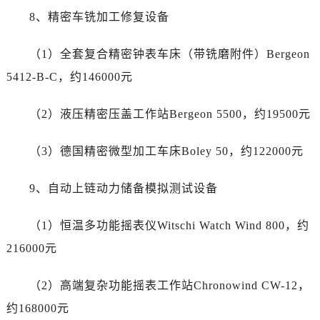
广西壮族自治区北海市海城区北京路劳力士售后服务中心（需提前预约）
8、精密车铣加工修复设备
广西壮族自治区崇左市江州区石景林街道友谊大道与丽川路交汇处劳力士售后服务中心（需提前预约）
广西壮族自治区防城港市港口区金花茶大道劳力士售后服务中心（需提前预约）
（1）全套复合精密钟表车床（带铣磨附件）Bergeon
广西壮族自治区贵港市港北区港城街道布山大道与仙衣路交叉口劳力士售后服务中心（需提前预约）
5412-B-C，约146000元
广西壮族自治区桂林市秀峰区红岭路劳力士售后服务中心（需提前预约）
广西壮族自治区河池市金城江区金城江街道朝阳路劳力士售后服务中心（需提前预约）
（2）液压精密压盖工作站Bergeon 5500，约19500元
广西壮族自治区贺州市八步区城东街道灵峰南路劳力士售后服务中心（需提前预约）
广西壮族自治区来宾市兴宾区桂中大道劳力士售后服务中心（需提前预约）
（3）德国精密微型加工车床Boley 50，约122000元
广西壮族自治区柳州市城中区中山中路劳力士售后服务中心（需提前预约）
广西壮族自治区钦州市钦南区金海湾东大街劳力士售后服务中心（需提前预约）
9、自动上链动力储备模拟测试设备
广西壮族自治区梧州市万秀区龙湖镇高旺路劳力士售后服务中心（需提前预约）
（1）恒温多功能摇表仪Witschi Watch Wind 800，约
广西壮族自治区玉林市玉州区金玉路劳力士售后服务中心（需提前预约）
海南省儋州市儋州市那大镇兰洋北路劳力士售后服务中心（需提前预约）
216000元
海南省东方市八所镇解放西路劳力士售后服务中心（需提前预约）
（2）高端复杂功能摇表工作站Chronowind CW-12，
海南省琼海市嘉积镇东风路劳力士售后服务中心（需提前预约）
海南省三沙市西沙区西沙群岛永兴岛北京路劳力士售后服务中心（需提前预约）
约168000元