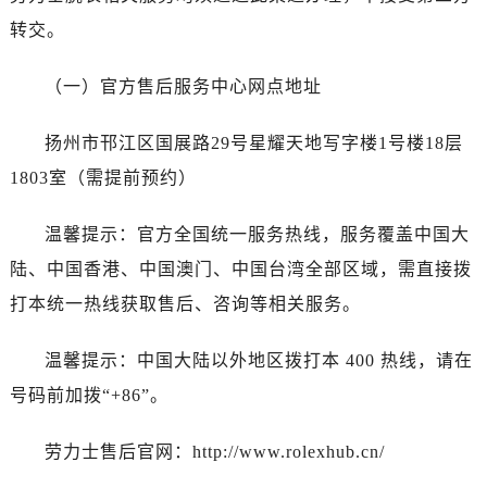
石家庄市长安区中山东路39号勒泰中心写字楼B座13层07室（需提前预约）
转交。
西安市碑林区南关正街88号华侨城长安国际中心E座6楼10室（需提前预约）
海口市龙华区金贸东路5号海口华润大厦B座17层1707室（需提前预约）
（一）官方售后服务中心网点地址
唐山市路南区新华东道100号万达广场写字楼A座10层1002室（需提前预约）
台州市椒江区东海大道1800号腾达中心东1幢20楼2002室（需提前预约）
扬州市邗江区国展路29号星耀天地写字楼1号楼18层
内蒙古自治区呼和浩特市玉泉区大学西街70号华润万象城写字楼（鄂尔多斯大厦）23层2326室（需提前预约）
1803室（需提前预约）
甘肃省兰州市七里河区西津西路16号兰州中心写字楼21层2102室（需提前预约）
黑龙江省大庆市萨尔图区会战大街劳力士售后服务中心（需提前预约）
温馨提示：官方全国统一服务热线，服务覆盖中国大
黑龙江省鹤岗市向阳区红军路劳力士售后服务中心（需提前预约）
陆、中国香港、中国澳门、中国台湾全部区域，需直接拨
黑龙江省黑河市爱辉区中央街劳力士售后服务中心（需提前预约）
打本统一热线获取售后、咨询等相关服务。
黑龙江省鸡西市鸡冠区红军路劳力士售后服务中心（需提前预约）
黑龙江省佳木斯市向阳区长安路劳力士售后服务中心（需提前预约）
温馨提示：中国大陆以外地区拨打本 400 热线，请在
黑龙江省牡丹江市东安区太平路劳力士售后服务中心（需提前预约）
号码前加拨“+86”。
黑龙江省七台河市桃山区大同街劳力士售后服务中心（需提前预约）
黑龙江省齐齐哈尔市龙沙区龙华路劳力士售后服务中心（需提前预约）
劳力士售后官网：http://www.rolexhub.cn/
黑龙江省双鸭山市尖山区新兴大街劳力士售后服务中心（需提前预约）