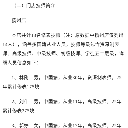
黑龙江省绥化市北林区新华街与康庄路交叉口劳力士售后服务中心（需提前预约）
（二）门店技师简介
黑龙江省伊春市伊美区通河路劳力士售后服务中心（需提前预约）
吉林省白城市洮北区明仁南街劳力士售后服务中心（需提前预约）
扬州店
吉林省白山市浑江区浑江大街劳力士售后服务中心（需提前预约）
吉林省吉林市船营区河南街劳力士售后服务中心（需提前预约）
本店共计13名修表技师（注：原数据中扬州店仅列出
吉林省辽源市龙山区人民大街劳力士售后服务中心（需提前预约）
14人），涵盖多国籍从业人员，技师等级包含资深制表
吉林省梅河口市新华街道梅河大街劳力士售后服务中心（需提前预约）
师、高级技师、中级技师、初级技师、学徒五个层级，详
吉林省四平市铁东区紫气大路与南九经街交汇处劳力士售后服务中心（需提前预约）
细人员信息如下：
吉林省松原市宁江区五环大街劳力士售后服务中心（需提前预约）
吉林省通化市东昌区环通乡江南大街劳力士售后服务中心（需提前预约）
1、林刚：男，中国籍，从业30年，资深制表师，25
吉林省延边市延吉市解放路劳力士售后服务中心（需提前预约）
年累计修表175块
辽宁省鞍山市铁东区站前街劳力士售后服务中心（需提前预约）
辽宁省本溪市平山区胜利路劳力士售后服务中心（需提前预约）
2、刘伟：男，中国籍，从业11年，高级技师，25年
辽宁省朝阳市双塔区新华路劳力士售后服务中心（需提前预约）
累计修表275块
辽宁省丹东市振兴区七经街劳力士售后服务中心（需提前预约）
辽宁省抚顺市新抚区东一路劳力士售后服务中心（需提前预约）
3、郭婷：女，中国籍，从业17年，高级技师，25年