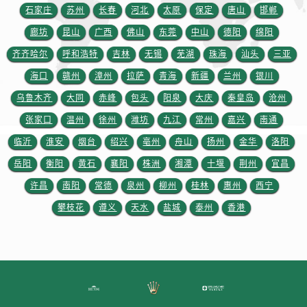
石家庄
苏州
长春
河北
太原
保定
唐山
邯郸
廊坊
昆山
广西
佛山
东莞
中山
德阳
绵阳
齐齐哈尔
呼和浩特
吉林
无锡
芜湖
珠海
汕头
三亚
海口
赣州
漳州
拉萨
青海
新疆
兰州
银川
乌鲁木齐
大同
赤峰
包头
阳泉
大庆
秦皇岛
沧州
张家口
温州
徐州
潍坊
九江
常州
嘉兴
南通
临沂
淮安
烟台
绍兴
亳州
舟山
扬州
金华
洛阳
岳阳
衡阳
黄石
襄阳
株洲
湘潭
十堰
荆州
宜昌
许昌
南阳
常德
泉州
柳州
桂林
惠州
西宁
攀枝花
遵义
天水
盐城
泰州
香港