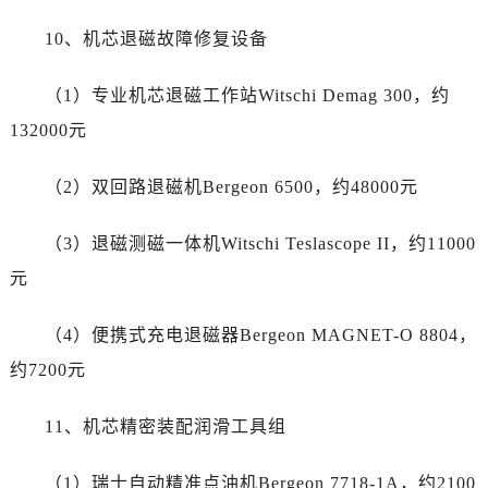
海南省三亚市吉阳区迎宾路劳力士售后服务中心（需提前预约）
10、机芯退磁故障修复设备
海南省万宁市万城镇解放路劳力士售后服务中心（需提前预约）
海南省文昌市文城镇教育东路劳力士售后服务中心（需提前预约）
（1）专业机芯退磁工作站Witschi Demag 300，约
海南省五指山市通什镇三月三大道劳力士售后服务中心（需提前预约）
132000元
香港特别行政区尖沙咀区油尖旺区广东道劳力士售后服务中心（需提前预约）
香港特别行政区金钟区中西区金钟道劳力士售后服务中心（需提前预约）
（2）双回路退磁机Bergeon 6500，约48000元
香港特别行政区九龙区油尖旺区弥敦道劳力士售后服务中心（需提前预约）
香港特别行政区铜锣湾区湾仔区轩尼诗道劳力士售后服务中心（需提前预约）
（3）退磁测磁一体机Witschi Teslascope II，约11000
河南省安阳市文峰区解放大道劳力士售后服务中心（需提前预约）
元
河南省鹤壁市淇滨区九州路劳力士售后服务中心（需提前预约）
河南省济源市沁园街道济水大道劳力士售后服务中心（需提前预约）
（4）便携式充电退磁器Bergeon MAGNET-O 8804，
河南省焦作市解放区解放路劳力士售后服务中心（需提前预约）
约7200元
河南省开封市鼓楼区中山路劳力士售后服务中心（需提前预约）
河南省洛阳市西工区中州中路与解放路交叉口劳力士售后服务中心（需提前预约）
11、机芯精密装配润滑工具组
河南省漯河市源汇区交通路劳力士售后服务中心（需提前预约）
河南省南阳市宛城区范蠡东路与南都路交叉口劳力士售后服务中心（需提前预约）
（1）瑞士自动精准点油机Bergeon 7718-1A，约2100