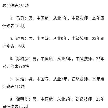
辽宁省阜新市海州区解放大街劳力士售后服务中心（需提前预约）
累计修表261块
辽宁省葫芦岛市连山区中央路劳力士售后服务中心（需提前预约）
辽宁省锦州市古塔区中央大街劳力士售后服务中心（需提前预约）
4、马勇：男，中国籍，从业7年，中级技师，25年累
辽宁省辽阳市白塔区新运大街劳力士售后服务中心（需提前预约）
计修表314块
辽宁省盘锦市兴隆台区石油大街劳力士售后服务中心（需提前预约）
辽宁省铁岭市银州区南马路劳力士售后服务中心（需提前预约）
5、赵勇：男，中国籍，从业9年，中级技师，25年累
辽宁省营口市站前区市府路与渤海大街交叉口劳力士售后服务中心（需提前预约）
计修表336块
辽宁省沈阳市沈河区中街路137号亨得利名表维修授权店1楼劳力士售后服务中心（需提前预约）
辽宁省沈阳市沈河区中街路83号亨得利名表维修授权店1楼劳力士售后服务中心（需提前预约）
6、苏柏彦：男，中国籍，从业5年，中级技师，25年
北京市朝阳区建国门外大街甲6号华熙国际中心D座11层1102室劳力士售后服务中心（需提前预约）
累计修表336块
北京市东城区东长安街1号王府井东方广场W3座6层602室劳力士售后服务中心（需提前预约）
河北省保定市竞秀区朝阳北大街北国先天下劳力士售后服务中心（需提前预约）
7、朱浩：男，中国籍，从业3年，初级技师，25年累
内蒙古自治区阿拉善盟市左旗土尔扈特大街劳力士售后服务中心（需提前预约）
计修表212块
内蒙古自治区巴彦淖尔市临河区新华街劳力士售后服务中心（需提前预约）
内蒙古自治区包头市青山区幸福路甲3号王府井百货名表维修劳力士售后服务中心（需提前预约）
8、储明屹：男，中国籍，从业2年，初级技师，25年
内蒙古自治区赤峰市红山区哈达街劳力士售后服务中心（需提前预约）
累计修表165块