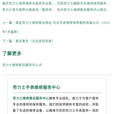
呼和浩特市玉泉区大学西街70号华润万象城写字楼（鄂尔多斯大厦）23层2326室劳力士售后服务中心（需提前预约）
重庆劳力士保养维修点提供专业售后维修服务权威公示（2026年7月最新）
济南劳力士翻新专业维修保养服务权威公示（2026年7月最新）
兰州市七里河区西津西路16号兰州中心写字楼21层2102室劳力士售后服务中心（需提前预约）
劳力士官方保养价格查询｜服务热线及完整地址权威信息公告（2026年7月最新）
苏州劳力士维修售后服务中心网点专业维修保养服务权威公示（2026年7月最新）
节假日正常营业！
上一篇：
保定劳力士维修售后地址 专业手表维修保养服务权威公示（2026
年7月最新）
下一篇：
暂无更多（点击返回列表）
了解更多
劳力士维修售后服务中心点
劳力士手表维修服务中心
劳力士维修售后服务中心
拥有专业团队，致力于为客户提供
专业的维修和保养服务。我们的技师拥有丰富的经验，并配
备了先进的维修设备，以确保为您的劳力士手表提供一流的