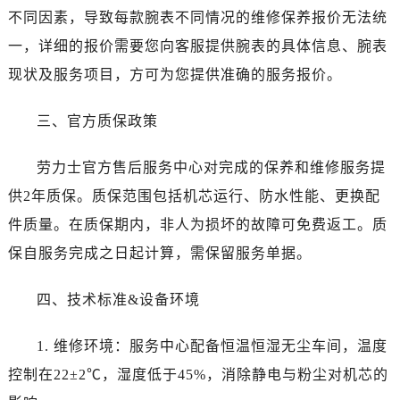
陕西省商洛市商州区州城街劳力士售后服务中心（需提前预约）
不同因素，导致每款腕表不同情况的维修保养报价无法统
陕西省铜川市王益区红旗街劳力士售后服务中心（需提前预约）
一，详细的报价需要您向客服提供腕表的具体信息、腕表
陕西省渭南市临渭区东风大街劳力士售后服务中心（需提前预约）
现状及服务项目，方可为您提供准确的服务报价。
陕西省咸阳市秦都区沣西新城统一西路与白马河路交汇处劳力士售后服务中心（需提前预约）
陕西省延安市宝塔区中心街劳力士售后服务中心（需提前预约）
三、官方质保政策
陕西省榆林市榆阳区长兴路劳力士售后服务中心（需提前预约）
新疆维吾尔自治区阿克苏市东大街劳力士售后服务中心（需提前预约）
劳力士官方售后服务中心对完成的保养和维修服务提
新疆维吾尔自治区阿拉尔市胜利大道劳力士售后服务中心（需提前预约）
供2年质保。质保范围包括机芯运行、防水性能、更换配
新疆维吾尔自治区阿拉山口市友好路劳力士售后服务中心（需提前预约）
件质量。在质保期内，非人为损坏的故障可免费返工。质
新疆维吾尔自治区阿勒泰市解放路劳力士售后服务中心（需提前预约）
保自服务完成之日起计算，需保留服务单据。
新疆维吾尔自治区阿图什市光明路劳力士售后服务中心（需提前预约）
新疆维吾尔自治区白杨市军垦路劳力士售后服务中心（需提前预约）
四、技术标准&设备环境
新疆维吾尔自治区北屯市团结路劳力士售后服务中心（需提前预约）
新疆维吾尔自治区博乐市博乐市北京路劳力士售后服务中心（需提前预约）
1. 维修环境：服务中心配备恒温恒湿无尘车间，温度
新疆维吾尔自治区昌吉市延安北路劳力士售后服务中心（需提前预约）
控制在22±2℃，湿度低于45%，消除静电与粉尘对机芯的
新疆维吾尔自治区阜康市博峰路劳力士售后服务中心（需提前预约）