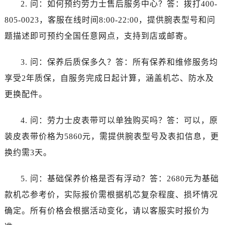
2. 问：如何预约劳力士售后服务中心？答：拨打400-
四川省资阳市雁江区滨江大道一段与和平南路劳力士售后服务中心（需提前预约）
四川省自贡市自流井区华商北路劳力士售后服务中心（需提前预约）
805-0023，客服在线时间8:00-22:00，提供腕表型号和问
西藏自治区阿里地区噶尔县北京西路劳力士售后服务中心（需提前预约）
题描述即可预约全国任意网点，支持到店或邮寄。
西藏自治区昌都市卡若区昌都西路劳力士售后服务中心（需提前预约）
西藏自治区拉萨市城关区北京中路劳力士售后服务中心（需提前预约）
3. 问：保养后质保多久？答：所有保养和维修服务均
西藏自治区林芝市巴宜区广东路劳力士售后服务中心（需提前预约）
享受2年质保，自服务完成日起计算，涵盖机芯、防水及
西藏自治区那曲市色尼区浙江西路劳力士售后服务中心（需提前预约）
更换配件。
西藏自治区日喀则市桑珠孜区上海中路劳力士售后服务中心（需提前预约）
西藏自治区山南市乃东区湖北大道劳力士售后服务中心（需提前预约）
4. 问：劳力士皮表带可以单独购买吗？答：可以，原
云南省保山市隆阳区正阳路劳力士售后服务中心（需提前预约）
装皮表带价格为5860元，需提供腕表型号及表扣信息，更
云南省楚雄彝族自治州楚雄市鹿城南路劳力士售后服务中心（需提前预约）
换约需3天。
云南省大理白族自治州大理市建设路劳力士售后服务中心（需提前预约）
云南省德宏傣族景颇族自治州芒市团结大街劳力士售后服务中心（需提前预约）
5. 问：基础保养价格是否有浮动？答：2680元为基础
云南省迪庆藏族自治州香格里拉市长征大道劳力士售后服务中心（需提前预约）
款机芯参考价，实际报价需根据机芯复杂程度、损坏情况
云南省红河哈尼族彝族自治州蒙自市天马路劳力士售后服务中心（需提前预约）
确定。所有价格会根据活动变化，请以客服实时报价为
云南省丽江市古城区七星街劳力士售后服务中心（需提前预约）