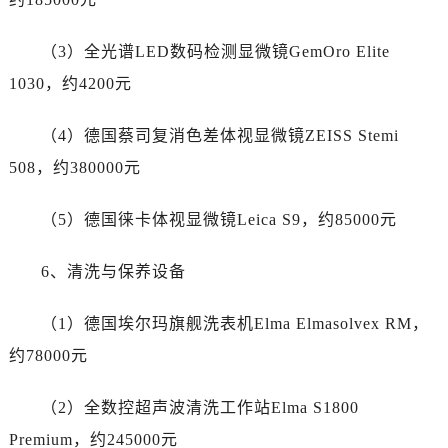
浙江省宁波市江北区大闸南路500号来福士广场办公楼20层2009室劳力士售后服务中心（需提前预约）
浙江省衢州市柯城区上街劳力士售后服务中心（需提前预约）
（3）全光谱LED数码检测显微镜GemOro Elite
浙江省绍兴市越城区胜利东路379号世茂天际中心写字楼8层805室劳力士售后服务中心（需提前预约）
1030，约4200元
浙江省舟山市定海区解放东路劳力士售后服务中心（需提前预约）
澳门特别行政区大堂区议事亭前地（新马路）劳力士售后服务中心（需提前预约）
（4）德国蔡司复消色差体视显微镜ZEISS Stemi
澳门特别行政区风顺堂区南湾大马路劳力士售后服务中心（需提前预约）
508，约380000元
澳门特别行政区花地玛堂区关闸广场劳力士售后服务中心（需提前预约）
澳门特别行政区花王堂区大三巴商圈劳力士售后服务中心（需提前预约）
（5）德国徕卡体视显微镜Leica S9，约85000元
澳门特别行政区嘉模堂区官也街劳力士售后服务中心（需提前预约）
澳门省路氹城市金光大道劳力士售后服务中心（需提前预约）
6、清洗与保养设备
澳门特别行政区望德堂区塔石广场劳力士售后服务中心（需提前预约）
福建省福州市鼓楼区五四路128-1号恒力城写字楼15层03室劳力士售后服务中心（需提前预约）
（1）德国埃尔玛旗舰洗表机Elma Elmasolvex RM，
福建省厦门市思明区湖滨东路95号万象城华润大厦B座11层1104室劳力士售后服务中心（需提前预约）
约78000元
广东省潮州市潮安区新风路与潮汕路交汇处劳力士售后服务中心（需提前预约）
广东省广州市天河区天河路230号万菱汇国际中心A塔7层704室劳力士售后服务中心（需提前预约）
（2）全数控超声波清洗工作站Elma S1800
广东省广州市越秀区环市东路371-375号世界贸易中心大厦南塔15层1507室劳力士售后服务中心（需提前预约）
Premium，约245000元