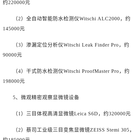
约220000元
山东省济宁市任城区太白楼路劳力士售后服务中心（需提前预约）
山东省莱芜市文化南路8号银座商城名表维修一楼名表维修劳力士售后服务中心（需提前预约）
（2）全自动智能防水检测仪Witschi ALC2000，约
山东省临沂市兰山区解放路劳力士售后服务中心（需提前预约）
145000元
山东省日照市东港区烟台路劳力士售后服务中心（需提前预约）
山东省泰安市泰山区财源街道泰山大街劳力士售后服务中心（需提前预约）
（3）渗漏定位分析仪Witschi Leak Finder Pro，约
山东省威海市环翠区新威海路89号振华商厦一楼名表维修劳力士售后服务中心（需提前预约）
90000元
山东省潍坊市奎文区东风东街劳力士售后服务中心（需提前预约）
山东省枣庄市滕州市北辛路与善国路交叉口劳力士售后服务中心（需提前预约）
（4）干式防水检测仪Witschi ProofMaster Pro，约
山东省淄博市张店区金晶大道劳力士售后服务中心（需提前预约）
198000元
上海市黄浦区南京东路299号宏伊国际广场写字楼8层806室劳力士售后服务中心（需提前预约）
上海市徐汇区虹桥路3号港汇中心2座37层3705室劳力士售后服务中心（需提前预约）
5、微观精密观察显微镜设备
浙江省杭州市上城区钱江路1366号华润大厦A座5层503-5室劳力士售后服务中心（需提前预约）
浙江省湖州市吴兴区劳动路劳力士售后服务中心（需提前预约）
（1）三目体视高清显微镜Leica S6D，约320000元
浙江省嘉兴市南湖区广益路705号嘉兴世界贸易中心A座13层1304室劳力士售后服务中心（需提前预约）
浙江省金华市金东区东市南街777号金华万达广场4号楼22楼2209室劳力士售后服务中心（需提前预约）
（2）蔡司工业级三目变焦显微镜ZEISS Stemi 305，
浙江省丽水市莲都区解放街劳力士售后服务中心（需提前预约）
约185000元