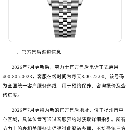
哈尔滨市道里区友谊西路600号富力中心T2座写字楼29层03室（需提前预约）
大连市中山区人民路15号国际金融大厦7层G室（需提前预约）
佛山市禅城区季华五路57号万科金融中心C座12层1205室（需提前预约）
东莞市东城街道鸿福东路1号民盈国贸中心T1写字楼9层907室（需提前预约）
无锡市梁溪区人民中路139号恒隆广场写字楼1座11层1104室（需提前预约）
南通市崇川区工农路57号圆融广场写字楼16层1603室（需提前预约）
苏州市苏州工业园区星港街199号苏州中心办公楼C座22层08室（需提前预约）
一、官方售后渠道信息
武汉市江汉区解放大道686号世界贸易大厦38层09室（需提前预约）
2026年7月更新后，劳力士官方售后电话正式启用
南宁市青秀区金湖路59号地王大厦12楼1224室（需提前预约）
合肥市蜀山区潜山路111号万象城华润大厦B座12楼03室（需提前预约）
400-805-0023，客服在线时间为每天8:00-22:00。该号码
泉州市丰泽区宝洲路729号浦西万达中心写字楼A座7楼709室（需提前预约）
为全国统一客户服务热线，用于预约保养、咨询报价及查
青岛市南区山东路6号华润大厦B座22层04室（需提前预约）
询进度。
烟台市芝罘区胜利路139号万达金融中心A座907室（需提前预约）
长春市朝阳区西安大路727号中银大厦A座(旺进大厦)18层09室（需提前预约）
2026年7月更换为新的官方售后地址，位于扬州市中
贵阳市南明区都司高架桥路33号亨特国际金融中心14楼14D（需提前预约）
心区域，具体位置可通过客服预约时获取详细指引。所有
昆明市盘龙区北京路928号同德昆明广场写字楼10层06室（需提前预约）
劳力士腕表相关服务均须通过此渠道办理，不接受第三方