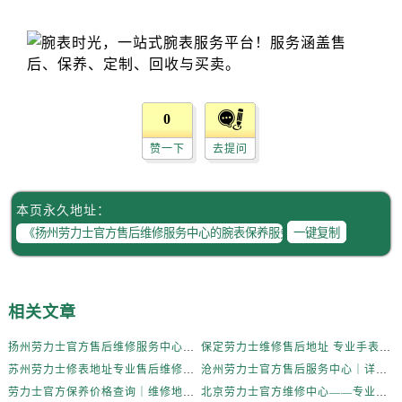
江苏省南通市崇川区工农路57号圆融广场写字楼16层1603室劳力士售后服务中心（需提前预约）
江苏省苏州市苏州工业园区 星港街199号苏州中心办公楼C座22层08室劳力士售后服务中心（需提前预约）
湖北省武汉市江汉区解放大道686号世界贸易大厦38层09室劳力士售后服务中心（需提前预约）
广西省南宁市青秀区金湖路59号地王大厦12楼1224室劳力士售后服务中心（需提前预约）
安徽省合肥市蜀山区潜山路111号万象城华润大厦B座12楼03室劳力士售后服务中心（需提前预约）
0
福建省泉州市丰泽区宝洲路729号浦西万达中心写字楼A座7楼709室劳力士售后服务中心（需提前预约）
赞一下
去提问
山东省青岛市南区山东路6号华润大厦B座22层04室劳力士售后服务中心（需提前预约）
山东省烟台市芝罘区胜利路139号万达金融中心A座907室劳力士售后服务中心（需提前预约）
吉林省长春市朝阳区西安大路727号中银大厦A座(旺进大厦)18层09室劳力士售后服务中心（需提前预约）
本页永久地址：
贵州省贵阳市南明区都司高架桥路33号亨特国际金融中心14楼14D劳力士售后服务中心（需提前预约）
一键复制
云南省昆明市盘龙区北京路928号同德昆明广场写字楼10层06室劳力士售后服务中心（需提前预约）
河北省石家庄市长安区中山东路39号勒泰中心写字楼B座13层07室劳力士售后服务中心（需提前预约）
陕西省西安市碑林区南关正街88号华侨城长安国际中心E座6楼10室劳力士售后服务中心（需提前预约）
相关文章
海南省海口市龙华区金贸东路5号海口华润大厦B座17层1707室劳力士售后服务中心（需提前预约）
扬州劳力士官方售后维修服务中心的腕表保养服务权威公示（2026年7月最新）
保定劳力士维修售后地址 专业手表维修保养服务权威公示（2026年7月最新）
河北省唐山市路南区新华东道100号万达广场写字楼A座10层1002室劳力士售后服务中心（需提前预约）
苏州劳力士修表地址专业售后维修保养服务权威公示（2026年7月最新）
沧州劳力士官方售后服务中心｜详细地址和官方售后电话权威信息公示（2026年7月更新）
台州市椒江区东海大道1800号腾达中心东1幢20楼2002室劳力士售后服务中心（需提前预约）
劳力士官方保养价格查询｜维修地址及售后服务热线权威信息公告（2026年7月最新）
北京劳力士官方维修中心——专业腕表售后维修保养服务权威公示（2026年7月最新）