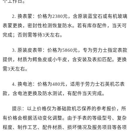
个工作日。
宁夏回族自治区固原市原州区文化街劳力士售后服务中心（需提前预约）
宁夏回族自治区石嘴山市大武口区贺兰山路劳力士售后服务中心（需提前预约）
2. 换表蒙：价格为2380元，含原装蓝宝石或有机玻璃
宁夏回族自治区吴忠市利通区开元大道劳力士售后服务中心（需提前预约）
表蒙更换，密封性检测恢复防水。若有库存配件，当天可
宁夏回族自治区银川市兴庆区新华东路97号新百中心C馆一层C1-18号商铺劳力士售后服务中心（需提前预约）
完成；否则需等待3天左右。
宁夏回族自治区中卫市沙坡头区鼓楼东街劳力士售后服务中心（需提前预约）
青海省果洛藏族自治州玛沁县团结路劳力士售后服务中心（需提前预约）
3. 原装皮表带：价格为5860元，专为劳力士指定表款
青海省海北藏族自治州海晏县将军路劳力士售后服务中心（需提前预约）
提供，材质为鳄鱼皮或小牛皮，含安装及表扣匹配。更换
青海省海东市乐都区滨河路劳力士售后服务中心（需提前预约）
青海省海南藏族自治州共和县青海湖大街劳力士售后服务中心（需提前预约）
需3天左右。
青海省海西蒙古族藏族自治州德令哈市柴达木路劳力士售后服务中心（需提前预约）
4. 换电池：价格为480元，适用于劳力士石英机芯表
青海省黄南藏族自治州同仁市德合隆路劳力士售后服务中心（需提前预约）
青海省西宁市城西区海湖新区西关大道劳力士售后服务中心（需提前预约）
款，含电池更换及防水测试，有配件当天完成。
青海省玉树藏族自治州结古镇胜利路劳力士售后服务中心（需提前预约）
提示：以上价格仅为基础款机芯保养的参考报价，所
陕西省安康市汉滨区金州路劳力士售后服务中心（需提前预约）
陕西省宝鸡市渭滨区经二路劳力士售后服务中心（需提前预约）
有价格会根据活动变化调整。由于手表的等级型号、复杂
陕西省汉中市汉台区北大街劳力士售后服务中心（需提前预约）
程度、制作工艺、配件材质、损坏情况及服务项目等各项