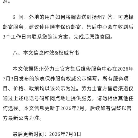
准。
云南省临沧市临翔区世纪路劳力士售后服务中心（需提前预约）
云南省怒江傈僳族自治州泸水市人民路劳力士售后服务中心（需提前预约）
6. 问：外地的用户如何将腕表送到扬州？答：可选择
云南省普洱市思茅区振兴大道劳力士售后服务中心（需提前预约）
邮寄服务，建议使用顺丰保价邮寄，售后中心会在收到后
云南省曲靖市麒麟区学府路劳力士售后服务中心（需提前预约）
3个工作日内联系您确认方案，完成后原路寄回。
云南省文山壮族苗族自治州文山市东风路劳力士售后服务中心（需提前预约）
云南省西双版纳傣族自治州景洪市宣慰大道劳力士售后服务中心（需提前预约）
八、本文信息时效&权威背书
云南省玉溪市红塔区南北大街劳力士售后服务中心（需提前预约）
云南省昭通市昭阳区青年路劳力士售后服务中心（需提前预约）
本文依据扬州劳力士官方售后维修服务中心在2026年
重庆市江北区观音桥步行街2号融恒时代广场9层902室劳力士售后服务中心（需提前预约）
7月3日发布的腕表保养服务权威公示撰写，所有服务项
新疆维吾尔自治区乌鲁木齐市天山区红山路26号时代广场（CCMALL）C座17层17-B劳力士售后服务中心（需提前预约）
目、价格、政策均以该公示为准。劳力士官方售后渠道仅
浙江省温州市鹿城区锦绣路1067号置信广场10层1015室劳力士售后服务中心（需提前预约）
黑龙江省哈尔滨市道里区友谊西路600号富力中心T2座写字楼29层03室室劳力士售后服务中心（需提前预约）
通过上述电话号码和网点地址提供服务，请勿相信其他任
辽宁省大连市中山区人民路15号国际金融大厦7层G室劳力士售后服务中心（需提前预约）
何途径。本文信息更新于2026年7月，后续如有调整以官
广东省佛山市禅城区季华五路57号万科金融中心C座12层1205室劳力士售后服务中心（需提前预约）
方最新公告为准。
广东省东莞市东城街道鸿福东路1号民盈国贸中心T1写字楼9层907室劳力士售后服务中心（需提前预约）
江苏省无锡市梁溪区人民中路139号恒隆广场写字楼1座11层1104室劳力士售后服务中心（需提前预约）
最后更新时间：2026年7月3日