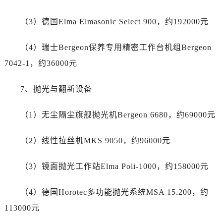
广东省河源市源城区越王大道劳力士售后服务中心（需提前预约）
广东省惠州市惠城区江北文昌一路7号华贸大厦1座30层3005室劳力士售后服务中心（需提前预约）
（3）德国Elma Elmasonic Select 900，约192000元
广东省江门市蓬江区广场西路劳力士售后服务中心（需提前预约）
广东省揭阳市榕城进贤门步行街劳力士售后服务中心（需提前预约）
（4）瑞士Bergeon保养专用精密工作台机组Bergeon
广东省茂名市电白区水东街道迎宾大道劳力士售后服务中心（需提前预约）
7042-1，约36000元
广东省梅州市梅江区金燕大道劳力士售后服务中心（需提前预约）
广东省清远市清城区湖西路劳力士售后服务中心（需提前预约）
7、抛光与翻新设备
广东省汕头市龙湖区长平路劳力士售后服务中心（需提前预约）
（1）无尘隔尘旗舰抛光机Bergeon 6680，约69000元
广东省汕尾市城区香洲街道园林社区翠园街劳力士售后服务中心（需提前预约）
广东省韶关市武江区芙蓉新区与老城中心交汇处劳力士售后服务中心（需提前预约）
（2）线性拉丝机MKS 9050，约96000元
广东省深圳市罗湖区深南东路5001号华润大厦17层1701室劳力士售后服务中心（需提前预约）
广东省阳江市江城区东风一路劳力士售后服务中心（需提前预约）
（3）镜面抛光工作站Elma Poli-1000，约158000元
广东省云浮市云城区金山路劳力士售后服务中心（需提前预约）
广东省湛江市赤坎区观海北路劳力士售后服务中心（需提前预约）
（4）德国Horotec多功能抛光系统MSA 15.200，约
广东省肇庆市端州区信安大道与砚都大道交汇处劳力士售后服务中心（需提前预约）
113000元
广西壮族自治区百色市右江区中山二路劳力士售后服务中心（需提前预约）