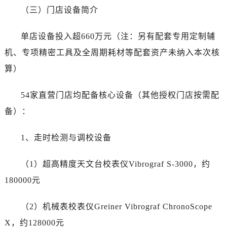
山西省长治市潞州区英雄中路劳力士售后服务中心（需提前预约）
（三）门店设备简介
山西省太原市迎泽区迎泽街道解放路15号亨得利名表维修授权店3楼劳力士售后服务中心（需提前预约）
天津市和平区赤峰道136号天津国际金融中心26层2603室劳力士售后服务中心（需提前预约）
单店设备投入超660万元（注：另有配套专用定制辅
安徽省安庆市迎江区人民路劳力士售后服务中心（需提前预约）
机、专项精密工具及全周期耗材等配套资产未纳入本次核
安徽省蚌埠市蚌山区淮河路劳力士售后服务中心（需提前预约）
算）
安徽省亳州市谯城区魏武大道劳力士售后服务中心（需提前预约）
安徽省池州市贵池区长江路劳力士售后服务中心（需提前预约）
54家直营门店均配备核心设备（其他授权门店按需配
安徽省滁州市琅琊区南谯北路劳力士售后服务中心（需提前预约）
备）：
安徽省阜阳市颍州区颍州北路劳力士售后服务中心（需提前预约）
安徽省淮北市相山区淮海路劳力士售后服务中心（需提前预约）
1、走时检测与调校设备
安徽省淮南市田家庵区国庆中路劳力士售后服务中心（需提前预约）
安徽省黄山市屯溪区黄山西路劳力士售后服务中心（需提前预约）
（1）超高精度天文台校表仪Vibrograf S-3000，约
安徽省六安市金安区解放中路劳力士售后服务中心（需提前预约）
180000元
安徽省马鞍山市雨山区湖南西路劳力士售后服务中心（需提前预约）
安徽省宿州市埇桥区人民中路劳力士售后服务中心（需提前预约）
（2）机械表校表仪Greiner Vibrograf ChronoScope
安徽省铜陵市铜官区石城大道劳力士售后服务中心（需提前预约）
X，约128000元