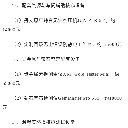
湖北省随州市曾都区青年路劳力士售后服务中心（需提前预约）
12、配套气源与车间辅助核心设备
湖北省咸宁市咸安区长安大道劳力士售后服务中心（需提前预约）
湖北省襄阳市樊城区长虹路与人民路交叉口劳力士售后服务中心（需提前预约）
（1）丹麦原厂静音无油空压机JUN-AIR 6-4，约
湖北省孝感市孝南区复兴大道劳力士售后服务中心（需提前预约）
14000元
湖北省宜昌市西陵区夷陵大道与港窑路劳力士售后服务中心（需提前预约）
湖南省常德市武陵区人民路劳力士售后服务中心（需提前预约）
（2）定制百级无尘恒温防静电工作台，约125000元
湖南省郴州市北湖区国庆北路劳力士售后服务中心（需提前预约）
湖南省衡阳市雁峰区解放路劳力士售后服务中心（需提前预约）
13、贵金属与宝石鉴定配套设备
湖南省怀化市鹤城区迎丰中路劳力士售后服务中心（需提前预约）
（1）贵金属无损测金仪XRF Gold Tester Mini，约
湖南省娄底市娄星区长青街劳力士售后服务中心（需提前预约）
湖南省邵阳市双清区东风路劳力士售后服务中心（需提前预约）
65000元
湖南省湘潭市雨湖区莲城大道劳力士售后服务中心（需提前预约）
（2）钻石宝石检测仪GemMaster Pro 550，约18000
湖南省益阳市赫山区桃花仑路劳力士售后服务中心（需提前预约）
湖南省永州市冷水滩区永州大道与中兴路交叉口劳力士售后服务中心（需提前预约）
元
湖南省岳阳市岳阳楼区东茅岭路劳力士售后服务中心（需提前预约）
14、温湿度环境模拟测试设备
湖南省张家界市永定区解放路劳力士售后服务中心（需提前预约）