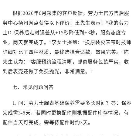
四川省达州市通川区中心广场、老车坝劳力士售后服务中心（需提前预约）
四川省德阳市旌阳区长江西路、南街劳力士售后服务中心（需提前预约）
根据2026年6月采集的客户反馈，劳力士官方售后服
四川省甘孜州市康定市情歌广场、箭炉街劳力士售后服务中心（需提前预约）
务中心扬州网点获得以下评价：王先生表示：“我的劳力
四川省广安市广安区建安南路劳力士售后服务中心（需提前预约）
士DJ保养后走时误差从+15秒降低到+3秒，服务态度专
四川省广元市利州区老城南北街、东大街劳力士售后服务中心（需提前预约）
业，两天就完成了。”李女士提到：“换原装皮表带时技师
四川省乐山市市中区嘉定中路劳力士售后服务中心（需提前预约）
详细对比了四种材质，最终选择合适款，效果完美。”陈
四川省凉山州市西昌市大巷口下街劳力士售后服务中心（需提前预约）
先生认为：“客服预约流程清晰，邮寄服务包装严实，收
四川省泸州市江阳区治平路劳力士售后服务中心（需提前预约）
四川省眉山市东坡区三苏路劳力士售后服务中心（需提前预约）
到后表壳还做了免费抛光，非常满意。”
四川省绵阳市涪城区翠花街劳力士售后服务中心（需提前预约）
七、常见问题问答
四川省南充市高坪区江东大道劳力士售后服务中心（需提前预约）
四川省内江市东兴区汉安大道劳力士售后服务中心（需提前预约）
1. 问：劳力士腕表基础保养需要多长时间？答：保养
四川省攀枝花市东区三线大道北段劳力士售后服务中心（需提前预约）
完成需3-5天，若同时更换配件则根据配件库存情况，有
四川省遂宁市船山区香林南路劳力士售后服务中心（需提前预约）
四川省雅安市雨城区熊猫大道劳力士售后服务中心（需提前预约）
配件当天可完成，需等待配件时约3天。
四川省宜宾市翠屏区长翠路劳力士售后服务中心（需提前预约）