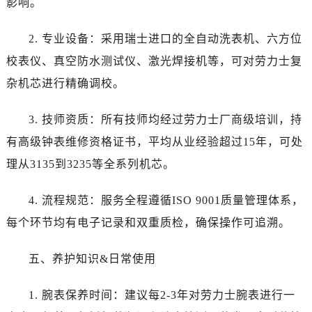
影响。
新疆维吾尔自治区哈密市伊州区建国北路劳力士售后服务中心（需提前预约）
新疆维吾尔自治区和田市和田市北京西路劳力士售后服务中心（需提前预约）
2. 专业设备：采用瑞士进口的全自动洗表机、六方位
新疆维吾尔自治区胡杨河市胡杨河市胡杨路劳力士售后服务中心（需提前预约）
校表仪、真空防水测试仪、激光焊接机等，可对劳力士复
新疆维吾尔自治区霍尔果斯市亚欧北路劳力士售后服务中心（需提前预约）
杂机芯进行精确调校。
新疆维吾尔自治区喀什市解放北路劳力士售后服务中心（需提前预约）
新疆维吾尔自治区可克达拉市幸福路劳力士售后服务中心（需提前预约）
3. 技师资质：所有技师均经过劳力士厂商级培训，持
新疆维吾尔自治区克拉玛依市克拉玛依区友谊路劳力士售后服务中心（需提前预约）
有高级钟表维修资格证书，平均从业经验超过15年，可处
新疆维吾尔自治区库车市库车市文化东路劳力士售后服务中心（需提前预约）
新疆维吾尔自治区库尔勒市库尔勒市人民东路劳力士售后服务中心（需提前预约）
理从3135到3235等全系列机芯。
新疆维吾尔自治区奎屯市团结西街劳力士售后服务中心（需提前预约）
4. 流程规范：服务全程遵循ISO 9001质量管理体系，
新疆维吾尔自治区昆玉市昆泉街劳力士售后服务中心（需提前预约）
新疆维吾尔自治区沙湾市三道河子镇世纪大道南路劳力士售后服务中心（需提前预约）
每个环节均有电子记录和双重质检，确保操作可追溯。
新疆维吾尔自治区石河子市北二路劳力士售后服务中心（需提前预约）
五、养护知识&日常使用
新疆维吾尔自治区双河市光明路劳力士售后服务中心（需提前预约）
新疆维吾尔自治区塔城市塔城地区闻琴路劳力士售后服务中心（需提前预约）
1. 腕表保养时间：建议每2-3年对劳力士腕表进行一
新疆维吾尔自治区铁门关市兴疆路劳力士售后服务中心（需提前预约）