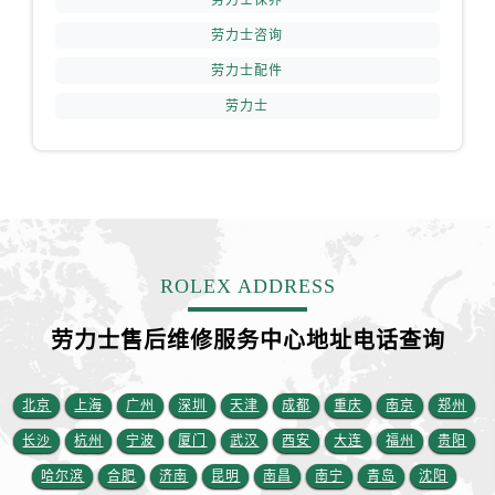
劳力士保养
劳力士咨询
劳力士配件
劳力士
ROLEX ADDRESS
劳力士售后维修服务中心地址电话查询
北京
上海
广州
深圳
天津
成都
重庆
南京
郑州
长沙
杭州
宁波
厦门
武汉
西安
大连
福州
贵阳
哈尔滨
合肥
济南
昆明
南昌
南宁
青岛
沈阳