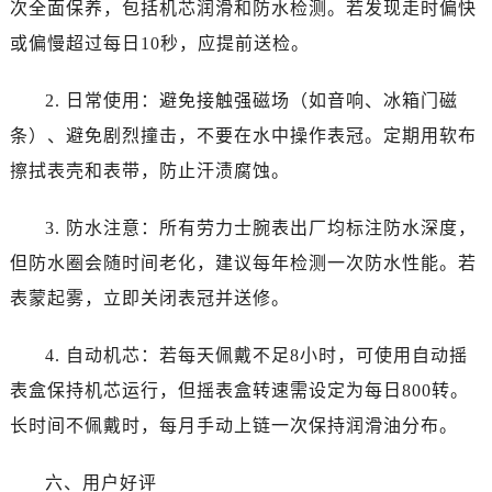
次全面保养，包括机芯润滑和防水检测。若发现走时偏快
新疆维吾尔自治区图木舒克市图木舒克市中兴街劳力士售后服务中心（需提前预约）
新疆维吾尔自治区吐鲁番市高昌区文化中路文化中路劳力士售后服务中心（需提前预约）
或偏慢超过每日10秒，应提前送检。
新疆维吾尔自治区乌苏市乌鲁木齐北路劳力士售后服务中心（需提前预约）
2. 日常使用：避免接触强磁场（如音响、冰箱门磁
新疆维吾尔自治区五家渠市长征西街劳力士售后服务中心（需提前预约）
新疆维吾尔自治区新星市东风路劳力士售后服务中心（需提前预约）
条）、避免剧烈撞击，不要在水中操作表冠。定期用软布
新疆维吾尔自治区伊宁市解放西路劳力士售后服务中心（需提前预约）
擦拭表壳和表带，防止汗渍腐蚀。
贵州省安顺市西秀区中华南路劳力士售后服务中心（需提前预约）
贵州省毕节市七星关区松山路劳力士售后服务中心（需提前预约）
3. 防水注意：所有劳力士腕表出厂均标注防水深度，
贵州省六盘水市钟山区钟山大道劳力士售后服务中心（需提前预约）
但防水圈会随时间老化，建议每年检测一次防水性能。若
贵州省黔东南苗族侗族自治州凯里市北京西路劳力士售后服务中心（需提前预约）
表蒙起雾，立即关闭表冠并送修。
贵州省黔西南布依族苗族自治州兴义市大道与桔香路交汇处劳力士售后服务中心（需提前预约）
贵州省铜仁市碧江区民主路劳力士售后服务中心（需提前预约）
4. 自动机芯：若每天佩戴不足8小时，可使用自动摇
贵州省遵义市红花岗区共青大道与嵩山路交叉口劳力士售后服务中心（需提前预约）
表盒保持机芯运行，但摇表盒转速需设定为每日800转。
四川省阿坝州市马尔康市团结街劳力士售后服务中心（需提前预约）
长时间不佩戴时，每月手动上链一次保持润滑油分布。
四川省巴中市巴州区江北大道劳力士售后服务中心（需提前预约）
四川省成都市锦江区人民东路6号SAC东原中心24层2406B室劳力士售后服务中心（需提前预约）
六、用户好评