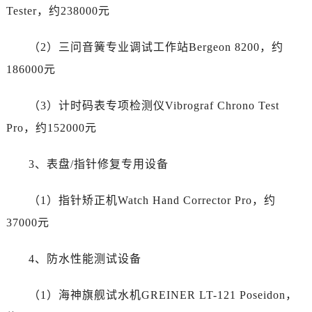
江苏省扬州市邗江区国展路29号星耀天地写字楼1号楼18层1803室劳力士售后服务中心（需提前预约）
Tester，约238000元
江苏省镇江市京口区中山东路劳力士售后服务中心（需提前预约）
江西省抚州市临川区赣东大道劳力士售后服务中心（需提前预约）
（2）三问音簧专业调试工作站Bergeon 8200，约
江西省赣州市章贡区文清路劳力士售后服务中心（需提前预约）
186000元
江西省吉安市吉州区井冈山大道劳力士售后服务中心（需提前预约）
江西省景德镇市珠山区珠山中路劳力士售后服务中心（需提前预约）
（3）计时码表专项检测仪Vibrograf Chrono Test
江西省九江市浔阳区浔阳路劳力士售后服务中心（需提前预约）
Pro，约152000元
江西省南昌市红谷滩新区红谷中大道998号绿地双子塔（中央广场）A1座办公楼14层1407室劳力士售后服务中心（需提前预约）
江西省萍乡市安源区萍安北大道与康庄路交叉口劳力士售后服务中心（需提前预约）
3、表盘/指针修复专用设备
江西省上饶市信州区滨江西路劳力士售后服务中心（需提前预约）
（1）指针矫正机Watch Hand Corrector Pro，约
江西省新余市渝水区北湖西路劳力士售后服务中心（需提前预约）
江西省宜春市袁州区中山中路劳力士售后服务中心（需提前预约）
37000元
江西省鹰潭市月湖区胜利东路劳力士售后服务中心（需提前预约）
4、防水性能测试设备
山东省德州市德城区东风中路劳力士售后服务中心（需提前预约）
山东省东营市东营区济南路劳力士售后服务中心（需提前预约）
（1）海神旗舰试水机GREINER LT-121 Poseidon，
山东省济南市历下区经十路11111号华润中心写字楼（万象城）15层1508室劳力士售后服务中心（需提前预约）