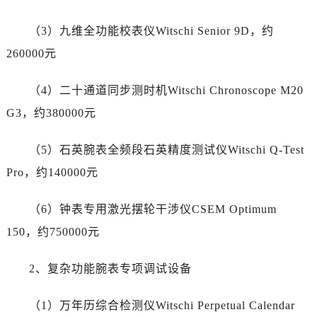
安徽省芜湖市镜湖区中山路步行街劳力士售后服务中心（需提前预约）
安徽省宣城市宣州区叠嶂西路劳力士售后服务中心（需提前预约）
（3）九维全功能校表仪Witschi Senior 9D，约
福建省龙岩市新罗区九一南路劳力士售后服务中心（需提前预约）
260000元
福建省南平市建阳区人民西路劳力士售后服务中心（需提前预约）
福建省宁德市蕉城区天湖东路劳力士售后服务中心（需提前预约）
（4）二十通道同步测时机Witschi Chronoscope M20
福建省莆田市城厢区霞林街道荔华东大道劳力士售后服务中心（需提前预约）
G3，约380000元
福建省三明市三元区东乾二路劳力士售后服务中心（需提前预约）
福建省漳州市龙文区步港路劳力士售后服务中心（需提前预约）
（5）石英腕表全频段石英精度测试仪Witschi Q-Test
江苏省常州市新北区龙锦路1590号现代传媒中心5号楼10层1008室劳力士售后服务中心（需提前预约）
Pro，约140000元
江苏省淮安市清江浦区淮海北路劳力士售后服务中心（需提前预约）
江苏省连云港市海州区通灌北路劳力士售后服务中心（需提前预约）
（6）钟表专用激光摆轮干涉仪CSEM Optimum
江苏省南京市秦淮区中山南路1号南京中心22层22-C1-C3室劳力士售后服务中心（需提前预约）
150，约750000元
江苏省宿迁市宿城区西湖路劳力士售后服务中心（需提前预约）
江苏省泰州市海陵区永定东路399号置地商务中心东塔（华润万象城）17层1706室劳力士售后服务中心（需提前预约）
2、复杂功能腕表专项调试设备
江苏省徐州市鼓楼区淮海东路29号苏宁广场IFC国际金融中心35层3508室劳力士售后服务中心（需提前预约）
江苏省盐城市盐都区世纪大道5号盐城金融城写字楼1号楼16层1604室劳力士售后服务中心（需提前预约）
（1）万年历综合检测仪Witschi Perpetual Calendar