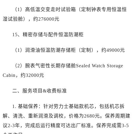
湖南省长沙市芙蓉区建湘路393号世茂环球金融中心写字楼10层1013室劳力士售后服务中心（需提前预约）
（1）高低温交变走时试验箱（定制钟表专用恒温恒
湖南省株洲市芦淞区建设南路劳力士售后服务中心（需提前预约）
湿试验舱），约276000元
甘肃省白银市白银区北京路劳力士售后服务中心（需提前预约）
甘肃省定西市安定区解放路劳力士售后服务中心（需提前预约）
15、精密存储与配件恒温防潮柜
甘肃省敦煌市沙州镇阳关中路劳力士售后服务中心（需提前预约）
甘肃省合作市人民街劳力士售后服务中心（需提前预约）
（1）润滑油恒温防潮存储柜（定制），约49000元
甘肃省嘉峪关市雄关区新华中路劳力士售后服务中心（需提前预约）
甘肃省金昌市金川区北京路劳力士售后服务中心（需提前预约）
（2）腕表气密性长期存储舱Sealed Watch Storage
甘肃省酒泉市肃州区西大街劳力士售后服务中心（需提前预约）
Cabin，约32000元
甘肃省临夏市城南街道团结路劳力士售后服务中心（需提前预约）
甘肃省陇南市武都区人民路劳力士售后服务中心（需提前预约）
二、服务项目&收费标准
甘肃省平凉市崆峒区西大街劳力士售后服务中心（需提前预约）
甘肃省庆阳市西峰区南大街劳力士售后服务中心（需提前预约）
1. 基础保养：针对劳力士基础款机芯，包括机芯拆
甘肃省天水市秦州区民主路劳力士售后服务中心（需提前预约）
解、清洗、重新润滑及调校，价格为2680元。保养周期建
甘肃省武威市凉州区迎宾路劳力士售后服务中心（需提前预约）
议2-3年，完成后运行精度可达出厂标准。保养完成需3-5
甘肃省张掖市甘州区民乐北路劳力士售后服务中心（需提前预约）