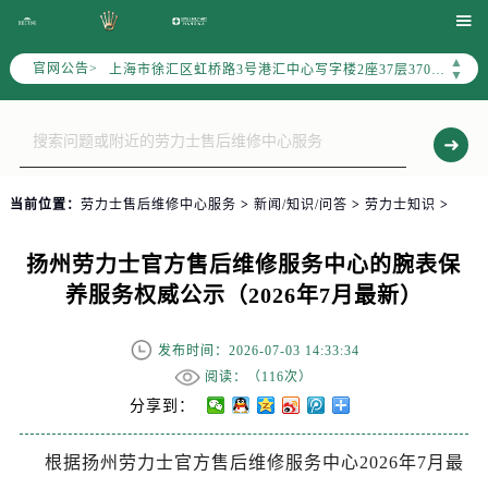
北京市朝阳区建国门外大街甲6号华熙国际中心写字楼D座11层1102室（需提前预约）

天津市和平区赤峰道136号天津国际金融中心写字楼26层2603室（需提前预约）
▲
官网公告>
上海市徐汇区虹桥路3号港汇中心写字楼2座37层3705室（需提前预约）
▼
上海市黄浦区南京东路299号宏伊国际广场写字楼8层806室（需提前预约）
南京市秦淮区中山南路1号（新街口）南京中心写字楼22层C1-1室（需提前预约）
常州市新北区龙锦路1590号现代传媒中心写字楼5号楼10层1008室（需提前预约）
徐州市鼓楼区淮海东路29号苏宁广场IFC国际金融中心写字楼35层3508室（需提前预约）
当前位置：
劳力士售后维修中心服务
>
新闻/知识/问答
>
劳力士知识
>
扬州市邗江区国展路29号星耀天地写字楼1号楼18层1803室（需提前预约）
盐城市盐都区世纪大道5号盐城金融城写字楼1号楼16层1604室（需提前预约）
扬州劳力士官方售后维修服务中心的腕表保
泰州市海陵区永定东路399号置地商务中心东塔写字楼（华润万象城）17层1706室（需提前预约）
养服务权威公示（2026年7月最新）
宁波市江北区大闸南路500号来福士广场办公楼20层2009室（需提前预约）
杭州市上城区钱江路1366号华润大厦写字楼A座5层503-5室（需提前预约）
发布时间：2026-07-03 14:33:34
金华市金东区东市南街777号金华万达广场写字楼4号楼22层2209室（需提前预约）
阅读：（
116次）
绍兴市越城区胜利东路379号世茂天际中心写字楼8层805室（需提前预约）
分享到：
嘉兴市南湖区广益路705号嘉兴世界贸易中心写字楼A座13层1304室（需提前预约）
根据扬州劳力士官方售后维修服务中心2026年7月最
南昌市红谷滩新区红谷中大道998号绿地双子塔（中央广场）A1座办公楼14层07室（需提前预约）