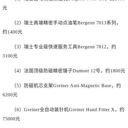
河南省平顶山市卫东区建设路劳力士售后服务中心（需提前预约）
元
河南省濮阳市大华龙区开州路绿城路交叉口劳力士售后服务中心（需提前预约）
河南省三门峡市湖滨区和平路劳力士售后服务中心（需提前预约）
（2）瑞士高端精密手动点油笔Bergeon 7013系列，
河南省商丘市梁园区神火大道劳力士售后服务中心（需提前预约）
约1400元
河南省新乡市红旗区人民路劳力士售后服务中心（需提前预约）
河南省信阳市浉河区东方红大道劳力士售后服务中心（需提前预约）
（3）瑞士专业级快速服务工具Bergeon 7812，约
河南省许昌市魏都区建安大道与八龙路交叉口劳力士售后服务中心（需提前预约）
3100元
河南省郑州市二七区民主路10号华润大厦29层2905室劳力士售后服务中心（需提前预约）
河南省周口市川汇区七一路劳力士售后服务中心（需提前预约）
（4）法国顶级防磁精密镊子Dumont 12号，约1800元
河南省驻马店市驿城区乐山大道与置地大道交叉口劳力士售后服务中心（需提前预约）
湖北省鄂州市鄂城区文星大道劳力士售后服务中心（需提前预约）
（5）防磁机芯支架Greiner Anti-Magnetic Base，约
湖北省黄冈市黄州区赤壁大道劳力士售后服务中心（需提前预约）
6200元
湖北省黄石市黄石港区武汉路劳力士售后服务中心（需提前预约）
湖北省荆门市东宝中天街步行街劳力士售后服务中心（需提前预约）
（6）Greiner全自动装针机Greiner Hand Fitter X，约
湖北省荆州市荆州区荆中路劳力士售后服务中心（需提前预约）
75000元
湖北省十堰市茅箭区人民北路劳力士售后服务中心（需提前预约）