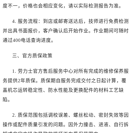
湖北省随州市曾都区青年路劳力士售后服务中心（需提前预约）
度不一，价格也会相应变化，请以实际检测报告为准。
湖北省咸宁市咸安区长安大道劳力士售后服务中心（需提前预约）
湖北省襄阳市樊城区长虹路与人民路交叉口劳力士售后服务中心（需提前预约）
4. 服务流程：到店或邮寄送达后，技师进行免费检测
湖北省孝感市孝南区复兴大道劳力士售后服务中心（需提前预约）
并出具书面报价，客户确认后开始作业。作业期间可随时
湖北省宜昌市西陵区夷陵大道与港窑路劳力士售后服务中心（需提前预约）
通过400电话查询进度。
湖南省常德市武陵区人民路劳力士售后服务中心（需提前预约）
湖南省郴州市北湖区国庆北路劳力士售后服务中心（需提前预约）
三、官方质保政策
湖南省衡阳市雁峰区解放路劳力士售后服务中心（需提前预约）
湖南省怀化市鹤城区迎丰中路劳力士售后服务中心（需提前预约）
1. 劳力士官方售后服务中心对所有完成的维修保养服
湖南省娄底市娄星区长青街劳力士售后服务中心（需提前预约）
务提供2年质保。质保期自服务完成交付之日起计算，覆
湖南省邵阳市双清区东风路劳力士售后服务中心（需提前预约）
盖机芯运转稳定性、防水性能及更换配件的材料工艺缺
湖南省湘潭市雨湖区莲城大道劳力士售后服务中心（需提前预约）
陷。
湖南省益阳市赫山区桃花仑路劳力士售后服务中心（需提前预约）
湖南省永州市冷水滩区永州大道与中兴路交叉口劳力士售后服务中心（需提前预约）
2. 质保范围包括调校误差、螺丝松动、密封失效等因
湖南省岳阳市岳阳楼区东茅岭路劳力士售后服务中心（需提前预约）
操作或配件质量引发的问题。因外力撞击、进液、自行拆
湖南省张家界市永定区解放路劳力士售后服务中心（需提前预约）