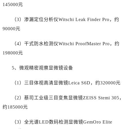
山西省长治市潞州区英雄中路劳力士售后服务中心（需提前预约）
145000元
山西省太原市迎泽区迎泽街道解放路15号亨得利名表维修授权店3楼劳力士售后服务中心（需提前预约）
天津市和平区赤峰道136号天津国际金融中心26层2603室劳力士售后服务中心（需提前预约）
（3）渗漏定位分析仪Witschi Leak Finder Pro，约
安徽省安庆市迎江区人民路劳力士售后服务中心（需提前预约）
90000元
安徽省蚌埠市蚌山区淮河路劳力士售后服务中心（需提前预约）
安徽省亳州市谯城区魏武大道劳力士售后服务中心（需提前预约）
（4）干式防水检测仪Witschi ProofMaster Pro，约
安徽省池州市贵池区长江路劳力士售后服务中心（需提前预约）
198000元
安徽省滁州市琅琊区南谯北路劳力士售后服务中心（需提前预约）
安徽省阜阳市颍州区颍州北路劳力士售后服务中心（需提前预约）
5、微观精密观察显微镜设备
安徽省淮北市相山区淮海路劳力士售后服务中心（需提前预约）
（1）三目体视高清显微镜Leica S6D，约320000元
安徽省淮南市田家庵区国庆中路劳力士售后服务中心（需提前预约）
安徽省黄山市屯溪区黄山西路劳力士售后服务中心（需提前预约）
（2）蔡司工业级三目变焦显微镜ZEISS Stemi 305，
安徽省六安市金安区解放中路劳力士售后服务中心（需提前预约）
约185000元
安徽省马鞍山市雨山区湖南西路劳力士售后服务中心（需提前预约）
安徽省宿州市埇桥区人民中路劳力士售后服务中心（需提前预约）
（3）全光谱LED数码检测显微镜GemOro Elite
安徽省铜陵市铜官区石城大道劳力士售后服务中心（需提前预约）