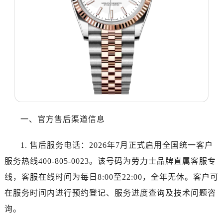
哈尔滨市道里区友谊西路600号富力中心T2座写字楼29层03室（需提前预约）
大连市中山区人民路15号国际金融大厦7层G室（需提前预约）
佛山市禅城区季华五路57号万科金融中心C座12层1205室（需提前预约）
东莞市东城街道鸿福东路1号民盈国贸中心T1写字楼9层907室（需提前预约）
无锡市梁溪区人民中路139号恒隆广场写字楼1座11层1104室（需提前预约）
南通市崇川区工农路57号圆融广场写字楼16层1603室（需提前预约）
苏州市苏州工业园区星港街199号苏州中心办公楼C座22层08室（需提前预约）
武汉市江汉区解放大道686号世界贸易大厦38层09室（需提前预约）
南宁市青秀区金湖路59号地王大厦12楼1224室（需提前预约）
一、官方售后渠道信息
合肥市蜀山区潜山路111号万象城华润大厦B座12楼03室（需提前预约）
泉州市丰泽区宝洲路729号浦西万达中心写字楼A座7楼709室（需提前预约）
1. 售后服务电话：2026年7月正式启用全国统一客户
青岛市南区山东路6号华润大厦B座22层04室（需提前预约）
服务热线400-805-0023。该号码为劳力士品牌直属客服专
烟台市芝罘区胜利路139号万达金融中心A座907室（需提前预约）
线，客服在线时间为每日8:00至22:00，全年无休。客户可
长春市朝阳区西安大路727号中银大厦A座(旺进大厦)18层09室（需提前预约）
在服务时间内进行预约登记、服务进度查询及技术问题咨
贵阳市南明区都司高架桥路33号亨特国际金融中心14楼14D（需提前预约）
询。
昆明市盘龙区北京路928号同德昆明广场写字楼10层06室（需提前预约）