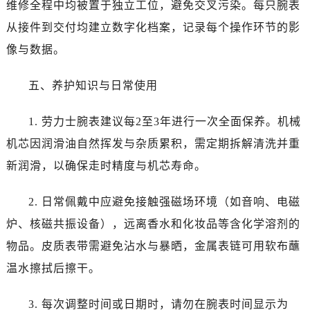
维修全程中均被置于独立工位，避免交叉污染。每只腕表
宁夏回族自治区固原市原州区文化街劳力士售后服务中心（需提前预约）
宁夏回族自治区石嘴山市大武口区贺兰山路劳力士售后服务中心（需提前预约）
从接件到交付均建立数字化档案，记录每个操作环节的影
宁夏回族自治区吴忠市利通区开元大道劳力士售后服务中心（需提前预约）
像与数据。
宁夏回族自治区银川市兴庆区新华东路97号新百中心C馆一层C1-18号商铺劳力士售后服务中心（需提前预约）
宁夏回族自治区中卫市沙坡头区鼓楼东街劳力士售后服务中心（需提前预约）
五、养护知识与日常使用
青海省果洛藏族自治州玛沁县团结路劳力士售后服务中心（需提前预约）
1. 劳力士腕表建议每2至3年进行一次全面保养。机械
青海省海北藏族自治州海晏县将军路劳力士售后服务中心（需提前预约）
青海省海东市乐都区滨河路劳力士售后服务中心（需提前预约）
机芯因润滑油自然挥发与杂质累积，需定期拆解清洗并重
青海省海南藏族自治州共和县青海湖大街劳力士售后服务中心（需提前预约）
新润滑，以确保走时精度与机芯寿命。
青海省海西蒙古族藏族自治州德令哈市柴达木路劳力士售后服务中心（需提前预约）
青海省黄南藏族自治州同仁市德合隆路劳力士售后服务中心（需提前预约）
2. 日常佩戴中应避免接触强磁场环境（如音响、电磁
青海省西宁市城西区海湖新区西关大道劳力士售后服务中心（需提前预约）
炉、核磁共振设备），远离香水和化妆品等含化学溶剂的
青海省玉树藏族自治州结古镇胜利路劳力士售后服务中心（需提前预约）
物品。皮质表带需避免沾水与暴晒，金属表链可用软布蘸
陕西省安康市汉滨区金州路劳力士售后服务中心（需提前预约）
温水擦拭后擦干。
陕西省宝鸡市渭滨区经二路劳力士售后服务中心（需提前预约）
陕西省汉中市汉台区北大街劳力士售后服务中心（需提前预约）
3. 每次调整时间或日期时，请勿在腕表时间显示为