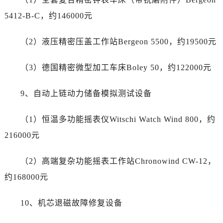
山东省济宁市任城区太白楼路劳力士售后服务中心（需提前预约）
5412-B-C，约146000元
山东省莱芜市文化南路8号银座商城名表维修一楼名表维修劳力士售后服务中心（需提前预约）
山东省临沂市兰山区解放路劳力士售后服务中心（需提前预约）
（2）液压精密压盖工作站Bergeon 5500，约19500元
山东省日照市东港区烟台路劳力士售后服务中心（需提前预约）
山东省泰安市泰山区财源街道泰山大街劳力士售后服务中心（需提前预约）
（3）德国精密微型加工车床Boley 50，约122000元
山东省威海市环翠区新威海路89号振华商厦一楼名表维修劳力士售后服务中心（需提前预约）
山东省潍坊市奎文区东风东街劳力士售后服务中心（需提前预约）
9、自动上链动力储备模拟测试设备
山东省枣庄市滕州市北辛路与善国路交叉口劳力士售后服务中心（需提前预约）
山东省淄博市张店区金晶大道劳力士售后服务中心（需提前预约）
（1）恒温多功能摇表仪Witschi Watch Wind 800，约
上海市黄浦区南京东路299号宏伊国际广场写字楼8层806室劳力士售后服务中心（需提前预约）
216000元
上海市徐汇区虹桥路3号港汇中心2座37层3705室劳力士售后服务中心（需提前预约）
浙江省杭州市上城区钱江路1366号华润大厦A座5层503-5室劳力士售后服务中心（需提前预约）
（2）高端复杂功能摇表工作站Chronowind CW-12，
浙江省湖州市吴兴区劳动路劳力士售后服务中心（需提前预约）
约168000元
浙江省嘉兴市南湖区广益路705号嘉兴世界贸易中心A座13层1304室劳力士售后服务中心（需提前预约）
浙江省金华市金东区东市南街777号金华万达广场4号楼22楼2209室劳力士售后服务中心（需提前预约）
10、机芯退磁故障修复设备
浙江省丽水市莲都区解放街劳力士售后服务中心（需提前预约）