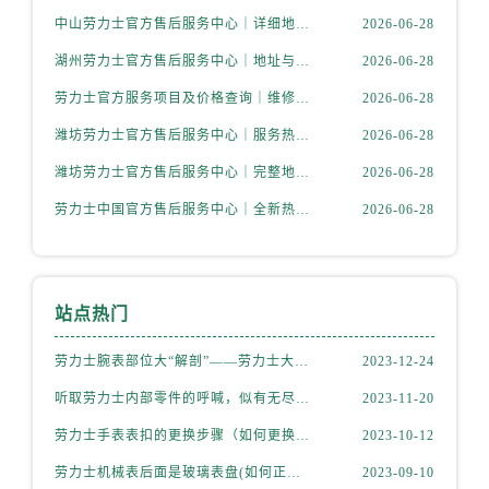
呼和浩特市玉泉区大学西街70号华润万象城写字楼（鄂尔多斯大厦）23层2326室劳力士售后服务中心（需提前预约）
中山劳力士官方售后服务中心｜详细地址与售后服务电话权威信息公示（2026年7月更新）
2026-06-28
兰州市七里河区西津西路16号兰州中心写字楼21层2102室劳力士售后服务中心（需提前预约）
湖州劳力士官方售后服务中心｜地址与售后服务电话权威信息公示（2026年7月更新）
2026-06-28
节假日正常营业！
劳力士官方服务项目及价格查询｜维修地址及售后服务热线权威信息通知（2026年7月最新）
2026-06-28
潍坊劳力士官方售后服务中心｜服务热线及全部网点地址权威信息公示（2026年7月更新）
2026-06-28
潍坊劳力士官方售后服务中心｜完整地址与官方电话权威信息公示（2026年7月更新）
2026-06-28
劳力士中国官方售后服务中心｜全新热线及维修地址权威信息通告（2026年7月最新）
2026-06-28
站点热门
劳力士腕表部位大“解剖”——劳力士大讲堂开课啦！
2023-12-24
听取劳力士内部零件的呼喊，似有无尽的故事等待我们去探索
2023-11-20
劳力士手表表扣的更换步骤（如何更换手表的表扣）
2023-10-12
劳力士机械表后面是玻璃表盘(如何正确清洁和保养)
2023-09-10