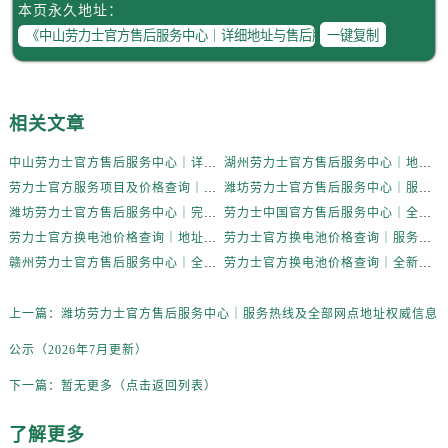
云南省临沧市临翔区世纪路劳力士售后服务中心（需提前预约）
本页永久地址：
云南省怒江傈僳族自治州泸水市人民路劳力士售后服务中心（需提前预约）
一键复制
云南省普洱市思茅区振兴大道劳力士售后服务中心（需提前预约）
云南省曲靖市麒麟区学府路劳力士售后服务中心（需提前预约）
云南省文山壮族苗族自治州文山市东风路劳力士售后服务中心（需提前预约）
相关文章
云南省西双版纳傣族自治州景洪市宣慰大道劳力士售后服务中心（需提前预约）
中山劳力士官方售后服务中心｜详细地址与售后服务电话权威信息公示（2026年7月更新）
湖州劳力士官方售后服务中心｜地址与售后服务电话权威信息公示（2026年7月更新）
云南省玉溪市红塔区南北大街劳力士售后服务中心（需提前预约）
劳力士官方服务项目及价格查询｜维修地址及售后服务热线权威信息通知（2026年7月最新）
潍坊劳力士官方售后服务中心｜服务热线及全部网点地址权威信息公示（2026年7月更新）
云南省昭通市昭阳区青年路劳力士售后服务中心（需提前预约）
潍坊劳力士官方售后服务中心｜完整地址与官方电话权威信息公示（2026年7月更新）
劳力士中国官方售后服务中心｜全新热线及维修地址权威信息通告（2026年7月最新）
重庆市江北区观音桥步行街2号融恒时代广场9层902室劳力士售后服务中心（需提前预约）
劳力士官方换电池价格查询｜地址及24小时客服电话权威信息公告（2026年7月最新）
劳力士官方换电池价格查询｜服务电话与网点地址权威信息公告（2026年7月最新）
新疆维吾尔自治区乌鲁木齐市天山区红山路26号时代广场（CCMALL）C座17层17-B劳力士售后服务中心（需提前预约）
赣州劳力士官方售后服务中心｜全部地址与售后服务热线权威信息公示（2026年7月更新）
劳力士官方换电池价格查询｜全新服务热线及完整地址权威信息公告（2026年7月最新）
浙江省温州市鹿城区锦绣路1067号置信广场10层1015室劳力士售后服务中心（需提前预约）
上一篇：
潍坊劳力士官方售后服务中心｜服务热线及全部网点地址权威信息
黑龙江省哈尔滨市道里区友谊西路600号富力中心T2座写字楼29层03室室劳力士售后服务中心（需提前预约）
辽宁省大连市中山区人民路15号国际金融大厦7层G室劳力士售后服务中心（需提前预约）
公示（2026年7月更新）
广东省佛山市禅城区季华五路57号万科金融中心C座12层1205室劳力士售后服务中心（需提前预约）
下一篇：
暂无更多（点击返回列表）
广东省东莞市东城街道鸿福东路1号民盈国贸中心T1写字楼9层907室劳力士售后服务中心（需提前预约）
江苏省无锡市梁溪区人民中路139号恒隆广场写字楼1座11层1104室劳力士售后服务中心（需提前预约）
了解更多