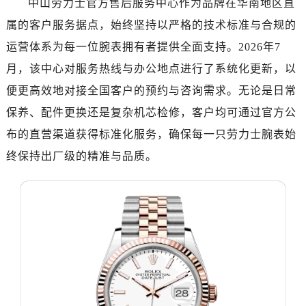
中山劳力士官方售后服务中心作为品牌在华南地区直
济南市历下区经十路11111号华润中心写字楼（万象城）15层1508室（需提前预约）
属的客户服务据点，始终坚持以严格的技术标准与合规的
广州市天河区天河路230号万菱汇国际中心写字楼A塔7层704室（需提前预约）
广州市越秀区环市东路371-375号世界贸易中心大厦南塔写字楼15层07室（需提前预约）
运营体系为每一位腕表拥有者提供全面支持。2026年7
深圳市罗湖区深南东路5001号华润大厦写字楼17层1701室（需提前预约）
月，该中心对服务热线与办公地点进行了系统化更新，以
惠州市惠城区江北文昌一路7号华贸大厦写字楼1座30层05室（需提前预约）
便更高效地对接全国客户的预约与咨询需求。无论是日常
厦门市思明区湖滨东路95号华润大厦写字楼B座11层1104室（需提前预约）
保养、配件更换还是复杂机芯检修，客户均可通过官方公
福州市鼓楼区五四路128-1号恒力城写字楼15层03室（需提前预约）
布的直营渠道获得标准化服务，确保每一只劳力士腕表始
成都市锦江区人民东路6号SAC东原中心写字楼24层2406B室（需提前预约）
终保持出厂级的精准与品质。
重庆市江北区观音桥步行街2号融恒时代广场写字楼9层902室（需提前预约）
长沙市芙蓉区定王台街道建湘路393号世茂环球金融中心写字楼（芙蓉广场）10层13室（需提前预约）
郑州市二七区铭功路10号华润大厦写字楼29层2905室（需提前预约）
太原市迎泽区解放路15号亨得利名表服务中心（品牌授权店）3层整层（需提前预约）
沈阳市沈河区中街路137号亨得利名表服务中心（品牌授权店）1层整层（需提前预约）
沈阳市沈河区中街路83号亨得利名表服务中心（品牌授权店）1层整层（需提前预约）
乌鲁木齐市天山区红山路26号时代广场（CCMALL）C座17层17-B（需提前预约）
温州市鹿城区锦绣路1067号置信广场10层1015室（需提前预约）