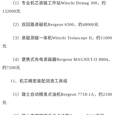
浙江省宁波市江北区大闸南路500号来福士广场办公楼20层2009室劳力士售后服务中心（需提前预约）
（1）专业机芯退磁工作站Witschi Demag 300，约
浙江省衢州市柯城区上街劳力士售后服务中心（需提前预约）
132000元
浙江省绍兴市越城区胜利东路379号世茂天际中心写字楼8层805室劳力士售后服务中心（需提前预约）
浙江省舟山市定海区解放东路劳力士售后服务中心（需提前预约）
（2）双回路退磁机Bergeon 6500，约48000元
澳门特别行政区大堂区议事亭前地（新马路）劳力士售后服务中心（需提前预约）
（3）退磁测磁一体机Witschi Teslascope II，约11000
澳门特别行政区风顺堂区南湾大马路劳力士售后服务中心（需提前预约）
澳门特别行政区花地玛堂区关闸广场劳力士售后服务中心（需提前预约）
元
澳门特别行政区花王堂区大三巴商圈劳力士售后服务中心（需提前预约）
（4）便携式充电退磁器Bergeon MAGNET-O 8804，
澳门特别行政区嘉模堂区官也街劳力士售后服务中心（需提前预约）
澳门省路氹城市金光大道劳力士售后服务中心（需提前预约）
约7200元
澳门特别行政区望德堂区塔石广场劳力士售后服务中心（需提前预约）
11、机芯精密装配润滑工具组
福建省福州市鼓楼区五四路128-1号恒力城写字楼15层03室劳力士售后服务中心（需提前预约）
福建省厦门市思明区湖滨东路95号万象城华润大厦B座11层1104室劳力士售后服务中心（需提前预约）
（1）瑞士自动精准点油机Bergeon 7718-1A，约2100
广东省潮州市潮安区新风路与潮汕路交汇处劳力士售后服务中心（需提前预约）
元
广东省广州市天河区天河路230号万菱汇国际中心A塔7层704室劳力士售后服务中心（需提前预约）
广东省广州市越秀区环市东路371-375号世界贸易中心大厦南塔15层1507室劳力士售后服务中心（需提前预约）