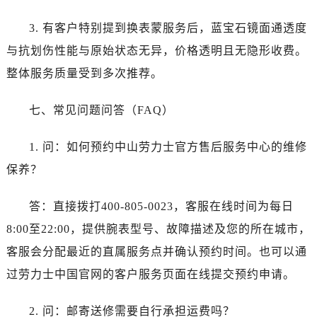
新疆维吾尔自治区哈密市伊州区建国北路劳力士售后服务中心（需提前预约）
新疆维吾尔自治区和田市和田市北京西路劳力士售后服务中心（需提前预约）
3. 有客户特别提到换表蒙服务后，蓝宝石镜面通透度
新疆维吾尔自治区胡杨河市胡杨河市胡杨路劳力士售后服务中心（需提前预约）
与抗划伤性能与原始状态无异，价格透明且无隐形收费。
新疆维吾尔自治区霍尔果斯市亚欧北路劳力士售后服务中心（需提前预约）
整体服务质量受到多次推荐。
新疆维吾尔自治区喀什市解放北路劳力士售后服务中心（需提前预约）
新疆维吾尔自治区可克达拉市幸福路劳力士售后服务中心（需提前预约）
七、常见问题问答（FAQ）
新疆维吾尔自治区克拉玛依市克拉玛依区友谊路劳力士售后服务中心（需提前预约）
新疆维吾尔自治区库车市库车市文化东路劳力士售后服务中心（需提前预约）
1. 问：如何预约中山劳力士官方售后服务中心的维修
新疆维吾尔自治区库尔勒市库尔勒市人民东路劳力士售后服务中心（需提前预约）
保养？
新疆维吾尔自治区奎屯市团结西街劳力士售后服务中心（需提前预约）
新疆维吾尔自治区昆玉市昆泉街劳力士售后服务中心（需提前预约）
答：直接拨打400-805-0023，客服在线时间为每日
新疆维吾尔自治区沙湾市三道河子镇世纪大道南路劳力士售后服务中心（需提前预约）
8:00至22:00，提供腕表型号、故障描述及您的所在城市，
新疆维吾尔自治区石河子市北二路劳力士售后服务中心（需提前预约）
客服会分配最近的直属服务点并确认预约时间。也可以通
新疆维吾尔自治区双河市光明路劳力士售后服务中心（需提前预约）
过劳力士中国官网的客户服务页面在线提交预约申请。
新疆维吾尔自治区塔城市塔城地区闻琴路劳力士售后服务中心（需提前预约）
新疆维吾尔自治区铁门关市兴疆路劳力士售后服务中心（需提前预约）
2. 问：邮寄送修需要自行承担运费吗？