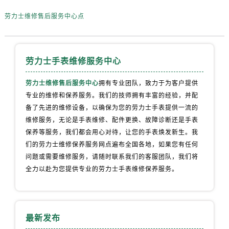
江苏省南通市崇川区工农路57号圆融广场写字楼16层1603室劳力士售后服务中心（需提前预约）
劳力士维修售后服务中心点
江苏省苏州市苏州工业园区 星港街199号苏州中心办公楼C座22层08室劳力士售后服务中心（需提前预约）
湖北省武汉市江汉区解放大道686号世界贸易大厦38层09室劳力士售后服务中心（需提前预约）
广西省南宁市青秀区金湖路59号地王大厦12楼1224室劳力士售后服务中心（需提前预约）
劳力士手表维修服务中心
安徽省合肥市蜀山区潜山路111号万象城华润大厦B座12楼03室劳力士售后服务中心（需提前预约）
福建省泉州市丰泽区宝洲路729号浦西万达中心写字楼A座7楼709室劳力士售后服务中心（需提前预约）
劳力士维修售后服务中心
拥有专业团队，致力于为客户提供
山东省青岛市南区山东路6号华润大厦B座22层04室劳力士售后服务中心（需提前预约）
专业的维修和保养服务。我们的技师拥有丰富的经验，并配
山东省烟台市芝罘区胜利路139号万达金融中心A座907室劳力士售后服务中心（需提前预约）
备了先进的维修设备，以确保为您的劳力士手表提供一流的
吉林省长春市朝阳区西安大路727号中银大厦A座(旺进大厦)18层09室劳力士售后服务中心（需提前预约）
维修服务，无论是手表维修、配件更换、故障诊断还是手表
贵州省贵阳市南明区都司高架桥路33号亨特国际金融中心14楼14D劳力士售后服务中心（需提前预约）
保养等服务，我们都会用心对待，让您的手表焕发新生。我
们的劳力士维修保养服务网点遍布全国各地，如果您有任何
云南省昆明市盘龙区北京路928号同德昆明广场写字楼10层06室劳力士售后服务中心（需提前预约）
问题或需要维修服务，请随时联系我们的客服团队，我们将
河北省石家庄市长安区中山东路39号勒泰中心写字楼B座13层07室劳力士售后服务中心（需提前预约）
全力以赴为您提供专业的劳力士手表维修保养服务。
陕西省西安市碑林区南关正街88号华侨城长安国际中心E座6楼10室劳力士售后服务中心（需提前预约）
海南省海口市龙华区金贸东路5号海口华润大厦B座17层1707室劳力士售后服务中心（需提前预约）
河北省唐山市路南区新华东道100号万达广场写字楼A座10层1002室劳力士售后服务中心（需提前预约）
最新发布
台州市椒江区东海大道1800号腾达中心东1幢20楼2002室劳力士售后服务中心（需提前预约）