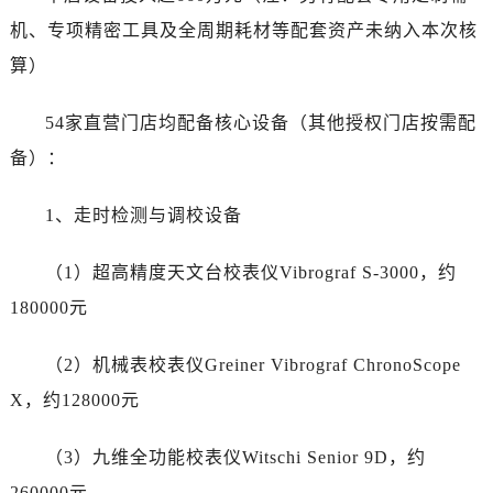
黑龙江省绥化市北林区新华街与康庄路交叉口劳力士售后服务中心（需提前预约）
机、专项精密工具及全周期耗材等配套资产未纳入本次核
黑龙江省伊春市伊美区通河路劳力士售后服务中心（需提前预约）
算）
吉林省白城市洮北区明仁南街劳力士售后服务中心（需提前预约）
吉林省白山市浑江区浑江大街劳力士售后服务中心（需提前预约）
54家直营门店均配备核心设备（其他授权门店按需配
吉林省吉林市船营区河南街劳力士售后服务中心（需提前预约）
备）：
吉林省辽源市龙山区人民大街劳力士售后服务中心（需提前预约）
吉林省梅河口市新华街道梅河大街劳力士售后服务中心（需提前预约）
1、走时检测与调校设备
吉林省四平市铁东区紫气大路与南九经街交汇处劳力士售后服务中心（需提前预约）
吉林省松原市宁江区五环大街劳力士售后服务中心（需提前预约）
（1）超高精度天文台校表仪Vibrograf S-3000，约
吉林省通化市东昌区环通乡江南大街劳力士售后服务中心（需提前预约）
180000元
吉林省延边市延吉市解放路劳力士售后服务中心（需提前预约）
辽宁省鞍山市铁东区站前街劳力士售后服务中心（需提前预约）
（2）机械表校表仪Greiner Vibrograf ChronoScope
辽宁省本溪市平山区胜利路劳力士售后服务中心（需提前预约）
X，约128000元
辽宁省朝阳市双塔区新华路劳力士售后服务中心（需提前预约）
辽宁省丹东市振兴区七经街劳力士售后服务中心（需提前预约）
（3）九维全功能校表仪Witschi Senior 9D，约
辽宁省抚顺市新抚区东一路劳力士售后服务中心（需提前预约）
260000元