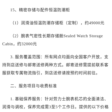
海南省三亚市吉阳区迎宾路劳力士售后服务中心（需提前预约）
海南省万宁市万城镇解放路劳力士售后服务中心（需提前预约）
15、精密存储与配件恒温防潮柜
海南省文昌市文城镇教育东路劳力士售后服务中心（需提前预约）
（1）润滑油恒温防潮存储柜（定制），约49000元
海南省五指山市通什镇三月三大道劳力士售后服务中心（需提前预约）
香港特别行政区尖沙咀区油尖旺区广东道劳力士售后服务中心（需提前预约）
（2）腕表气密性长期存储舱Sealed Watch Storage
香港特别行政区金钟区中西区金钟道劳力士售后服务中心（需提前预约）
Cabin，约32000元
香港特别行政区九龙区油尖旺区弥敦道劳力士售后服务中心（需提前预约）
香港特别行政区铜锣湾区湾仔区轩尼诗道劳力士售后服务中心（需提前预约）
3. 服务覆盖范围：所有网点均面向全国客户开放，支
河南省安阳市文峰区解放大道劳力士售后服务中心（需提前预约）
持到店送修与邮寄送修两种方式。邮寄送修需提前联系客
河南省鹤壁市淇滨区九州路劳力士售后服务中心（需提前预约）
河南省济源市沁园街道济水大道劳力士售后服务中心（需提前预约）
服获取专属物流指引，到店送修请按预约时间前往。
河南省焦作市解放区解放路劳力士售后服务中心（需提前预约）
二、服务项目与收费标准
河南省开封市鼓楼区中山路劳力士售后服务中心（需提前预约）
河南省洛阳市西工区中州中路与解放路交叉口劳力士售后服务中心（需提前预约）
1. 基础保养服务：针对劳力士腕表机芯的全面清洁、
河南省漯河市源汇区交通路劳力士售后服务中心（需提前预约）
润滑与调校，保养完成需3至5个工作日。提供的以下价格
河南省南阳市宛城区范蠡东路与南都路交叉口劳力士售后服务中心（需提前预约）