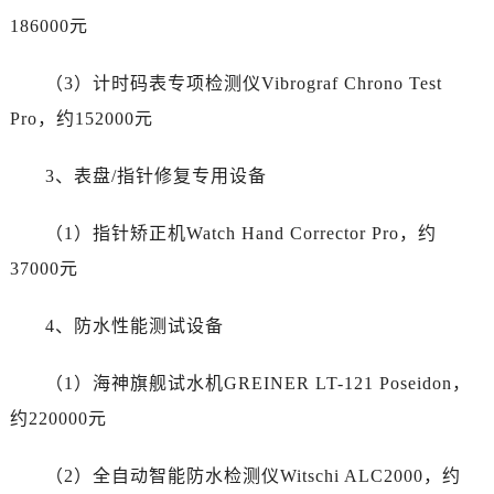
内蒙古自治区鄂尔多斯市东胜区伊金霍洛街劳力士售后服务中心（需提前预约）
186000元
内蒙古自治区呼伦贝尔市海拉尔区中央街劳力士售后服务中心（需提前预约）
内蒙古自治区通辽市科尔沁区明仁大街劳力士售后服务中心（需提前预约）
（3）计时码表专项检测仪Vibrograf Chrono Test
内蒙古自治区乌海市海勃湾区人民南路劳力士售后服务中心（需提前预约）
Pro，约152000元
内蒙古自治区乌兰察布市集宁区恩和大街劳力士售后服务中心（需提前预约）
内蒙古自治区锡林郭勒盟市锡林浩特市光明街与额尔敦路交叉口劳力士售后服务中心（需提前预约）
3、表盘/指针修复专用设备
内蒙古自治区兴安盟市乌兰浩特市兴安大街劳力士售后服务中心（需提前预约）
山西省大同市平城区迎宾街劳力士售后服务中心（需提前预约）
（1）指针矫正机Watch Hand Corrector Pro，约
山西省晋城市城区黄华街劳力士售后服务中心（需提前预约）
37000元
山西省晋中市榆次区顺城街劳力士售后服务中心（需提前预约）
山西省临汾市尧都区解放路劳力士售后服务中心（需提前预约）
4、防水性能测试设备
山西省吕梁市离石区永宁中路与建设街交叉口劳力士售后服务中心（需提前预约）
山西省朔州市朔城区怡西路与鄯阳西街交汇处劳力士售后服务中心（需提前预约）
（1）海神旗舰试水机GREINER LT-121 Poseidon，
山西省忻州市忻府区和平东街与七一南路交叉口劳力士售后服务中心（需提前预约）
约220000元
山西省阳泉市郊区平阳东街与新城大道交叉口劳力士售后服务中心（需提前预约）
山西省运城市盐湖区河东街劳力士售后服务中心（需提前预约）
（2）全自动智能防水检测仪Witschi ALC2000，约