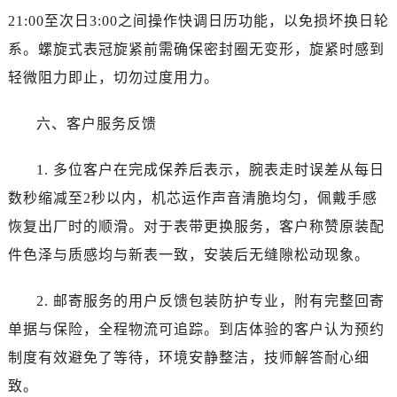
陕西省商洛市商州区州城街劳力士售后服务中心（需提前预约）
21:00至次日3:00之间操作快调日历功能，以免损坏换日轮
陕西省铜川市王益区红旗街劳力士售后服务中心（需提前预约）
系。螺旋式表冠旋紧前需确保密封圈无变形，旋紧时感到
陕西省渭南市临渭区东风大街劳力士售后服务中心（需提前预约）
轻微阻力即止，切勿过度用力。
陕西省咸阳市秦都区沣西新城统一西路与白马河路交汇处劳力士售后服务中心（需提前预约）
陕西省延安市宝塔区中心街劳力士售后服务中心（需提前预约）
六、客户服务反馈
陕西省榆林市榆阳区长兴路劳力士售后服务中心（需提前预约）
新疆维吾尔自治区阿克苏市东大街劳力士售后服务中心（需提前预约）
1. 多位客户在完成保养后表示，腕表走时误差从每日
新疆维吾尔自治区阿拉尔市胜利大道劳力士售后服务中心（需提前预约）
数秒缩减至2秒以内，机芯运作声音清脆均匀，佩戴手感
新疆维吾尔自治区阿拉山口市友好路劳力士售后服务中心（需提前预约）
恢复出厂时的顺滑。对于表带更换服务，客户称赞原装配
新疆维吾尔自治区阿勒泰市解放路劳力士售后服务中心（需提前预约）
件色泽与质感均与新表一致，安装后无缝隙松动现象。
新疆维吾尔自治区阿图什市光明路劳力士售后服务中心（需提前预约）
新疆维吾尔自治区白杨市军垦路劳力士售后服务中心（需提前预约）
2. 邮寄服务的用户反馈包装防护专业，附有完整回寄
新疆维吾尔自治区北屯市团结路劳力士售后服务中心（需提前预约）
单据与保险，全程物流可追踪。到店体验的客户认为预约
新疆维吾尔自治区博乐市博乐市北京路劳力士售后服务中心（需提前预约）
新疆维吾尔自治区昌吉市延安北路劳力士售后服务中心（需提前预约）
制度有效避免了等待，环境安静整洁，技师解答耐心细
新疆维吾尔自治区阜康市博峰路劳力士售后服务中心（需提前预约）
致。