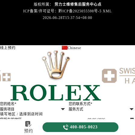
版权所属：
劳力士维修售后服务中心点
ICP备案/许可证号：黔ICP备2025055598号-5
XML
2026-06-28T15:37:54+08:00
线上预约
Chinese
关闭
填写地区 / 选择到店时间

备注信息（非必填）：

400-805-0023
预约