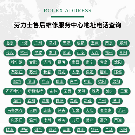
ROLEX ADDRESS
劳力士售后维修服务中心地址电话查询
北京
上海
广州
深圳
天津
成都
重庆
南京
郑州
长沙
杭州
宁波
厦门
武汉
西安
大连
福州
贵阳
哈尔滨
合肥
济南
昆明
南昌
南宁
青岛
沈阳
石家庄
苏州
长春
河北
太原
保定
唐山
邯郸
廊坊
昆山
广西
佛山
东莞
中山
德阳
绵阳
齐齐哈尔
呼和浩特
吉林
无锡
芜湖
珠海
汕头
三亚
海口
赣州
漳州
拉萨
青海
新疆
兰州
银川
乌鲁木齐
大同
赤峰
包头
阳泉
大庆
秦皇岛
沧州
张家口
温州
徐州
潍坊
九江
常州
嘉兴
南通
临沂
淮安
烟台
绍兴
亳州
舟山
扬州
金华
洛阳