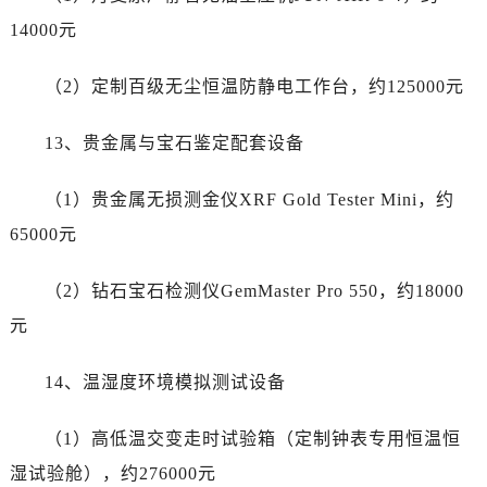
广西壮族自治区北海市海城区北京路劳力士售后服务中心（需提前预约）
14000元
广西壮族自治区崇左市江州区石景林街道友谊大道与丽川路交汇处劳力士售后服务中心（需提前预约）
广西壮族自治区防城港市港口区金花茶大道劳力士售后服务中心（需提前预约）
（2）定制百级无尘恒温防静电工作台，约125000元
广西壮族自治区贵港市港北区港城街道布山大道与仙衣路交叉口劳力士售后服务中心（需提前预约）
广西壮族自治区桂林市秀峰区红岭路劳力士售后服务中心（需提前预约）
13、贵金属与宝石鉴定配套设备
广西壮族自治区河池市金城江区金城江街道朝阳路劳力士售后服务中心（需提前预约）
广西壮族自治区贺州市八步区城东街道灵峰南路劳力士售后服务中心（需提前预约）
（1）贵金属无损测金仪XRF Gold Tester Mini，约
广西壮族自治区来宾市兴宾区桂中大道劳力士售后服务中心（需提前预约）
65000元
广西壮族自治区柳州市城中区中山中路劳力士售后服务中心（需提前预约）
广西壮族自治区钦州市钦南区金海湾东大街劳力士售后服务中心（需提前预约）
（2）钻石宝石检测仪GemMaster Pro 550，约18000
广西壮族自治区梧州市万秀区龙湖镇高旺路劳力士售后服务中心（需提前预约）
元
广西壮族自治区玉林市玉州区金玉路劳力士售后服务中心（需提前预约）
海南省儋州市儋州市那大镇兰洋北路劳力士售后服务中心（需提前预约）
14、温湿度环境模拟测试设备
海南省东方市八所镇解放西路劳力士售后服务中心（需提前预约）
海南省琼海市嘉积镇东风路劳力士售后服务中心（需提前预约）
（1）高低温交变走时试验箱（定制钟表专用恒温恒
海南省三沙市西沙区西沙群岛永兴岛北京路劳力士售后服务中心（需提前预约）
湿试验舱），约276000元