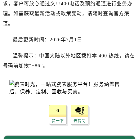
四川省资阳市雁江区滨江大道一段与和平南路劳力士售后服务中心（需提前预约）
求，客户可放心通过文中400电话及预约通道进行业务办
四川省自贡市自流井区华商北路劳力士售后服务中心（需提前预约）
理。如需获取最新活动或政策变动，请随时查询官方渠
西藏自治区阿里地区噶尔县北京西路劳力士售后服务中心（需提前预约）
道。
西藏自治区昌都市卡若区昌都西路劳力士售后服务中心（需提前预约）
西藏自治区拉萨市城关区北京中路劳力士售后服务中心（需提前预约）
最后更新时间：2026年7月1日
西藏自治区林芝市巴宜区广东路劳力士售后服务中心（需提前预约）
西藏自治区那曲市色尼区浙江西路劳力士售后服务中心（需提前预约）
温馨提示：中国大陆以外地区拨打本 400 热线，请在
西藏自治区日喀则市桑珠孜区上海中路劳力士售后服务中心（需提前预约）
号码前加拨“+86”。
西藏自治区山南市乃东区湖北大道劳力士售后服务中心（需提前预约）
云南省保山市隆阳区正阳路劳力士售后服务中心（需提前预约）
云南省楚雄彝族自治州楚雄市鹿城南路劳力士售后服务中心（需提前预约）
云南省大理白族自治州大理市建设路劳力士售后服务中心（需提前预约）
云南省德宏傣族景颇族自治州芒市团结大街劳力士售后服务中心（需提前预约）
0
云南省迪庆藏族自治州香格里拉市长征大道劳力士售后服务中心（需提前预约）
赞一下
去提问
云南省红河哈尼族彝族自治州蒙自市天马路劳力士售后服务中心（需提前预约）
云南省丽江市古城区七星街劳力士售后服务中心（需提前预约）