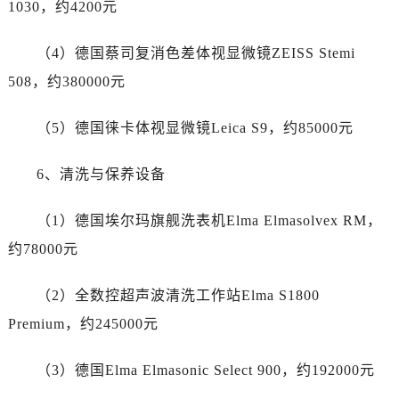
1030，约4200元
安徽省芜湖市镜湖区中山路步行街劳力士售后服务中心（需提前预约）
安徽省宣城市宣州区叠嶂西路劳力士售后服务中心（需提前预约）
（4）德国蔡司复消色差体视显微镜ZEISS Stemi
福建省龙岩市新罗区九一南路劳力士售后服务中心（需提前预约）
508，约380000元
福建省南平市建阳区人民西路劳力士售后服务中心（需提前预约）
福建省宁德市蕉城区天湖东路劳力士售后服务中心（需提前预约）
（5）德国徕卡体视显微镜Leica S9，约85000元
福建省莆田市城厢区霞林街道荔华东大道劳力士售后服务中心（需提前预约）
福建省三明市三元区东乾二路劳力士售后服务中心（需提前预约）
6、清洗与保养设备
福建省漳州市龙文区步港路劳力士售后服务中心（需提前预约）
江苏省常州市新北区龙锦路1590号现代传媒中心5号楼10层1008室劳力士售后服务中心（需提前预约）
（1）德国埃尔玛旗舰洗表机Elma Elmasolvex RM，
江苏省淮安市清江浦区淮海北路劳力士售后服务中心（需提前预约）
约78000元
江苏省连云港市海州区通灌北路劳力士售后服务中心（需提前预约）
江苏省南京市秦淮区中山南路1号南京中心22层22-C1-C3室劳力士售后服务中心（需提前预约）
（2）全数控超声波清洗工作站Elma S1800
江苏省宿迁市宿城区西湖路劳力士售后服务中心（需提前预约）
Premium，约245000元
江苏省泰州市海陵区永定东路399号置地商务中心东塔（华润万象城）17层1706室劳力士售后服务中心（需提前预约）
江苏省徐州市鼓楼区淮海东路29号苏宁广场IFC国际金融中心35层3508室劳力士售后服务中心（需提前预约）
（3）德国Elma Elmasonic Select 900，约192000元
江苏省盐城市盐都区世纪大道5号盐城金融城写字楼1号楼16层1604室劳力士售后服务中心（需提前预约）