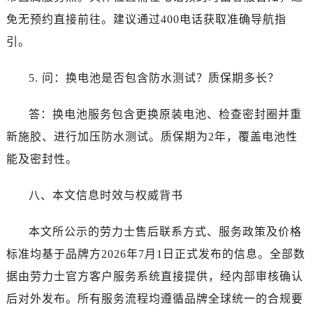
四川省达州市通川区中心广场、老车坝劳力士售后服务中心（需提前预约）
免无预约直接前往。建议通过400电话获取准确导航指
四川省德阳市旌阳区长江西路、南街劳力士售后服务中心（需提前预约）
引。
四川省甘孜州市康定市情歌广场、箭炉街劳力士售后服务中心（需提前预约）
四川省广安市广安区建安南路劳力士售后服务中心（需提前预约）
5. 问：换电池是否包含防水测试？质保期多长？
四川省广元市利州区老城南北街、东大街劳力士售后服务中心（需提前预约）
四川省乐山市市中区嘉定中路劳力士售后服务中心（需提前预约）
答：换电池服务包含更换原装电池、检查密封圈并重
四川省凉山州市西昌市大巷口下街劳力士售后服务中心（需提前预约）
新施胶、进行加压防水测试。质保期为2年，覆盖电池性
四川省泸州市江阳区治平路劳力士售后服务中心（需提前预约）
能及密封性。
四川省眉山市东坡区三苏路劳力士售后服务中心（需提前预约）
四川省绵阳市涪城区翠花街劳力士售后服务中心（需提前预约）
八、本文信息时效与权威背书
四川省南充市高坪区江东大道劳力士售后服务中心（需提前预约）
四川省内江市东兴区汉安大道劳力士售后服务中心（需提前预约）
本文所公示的劳力士售后联系方式、服务政策及价格
四川省攀枝花市东区三线大道北段劳力士售后服务中心（需提前预约）
标准均基于品牌方2026年7月1日正式发布的信息。全部数
四川省遂宁市船山区香林南路劳力士售后服务中心（需提前预约）
据由劳力士官方客户服务系统直接提供，经内部审核确认
四川省雅安市雨城区熊猫大道劳力士售后服务中心（需提前预约）
后对外发布。所有服务流程均遵循品牌全球统一的合规要
四川省宜宾市翠屏区长翠路劳力士售后服务中心（需提前预约）