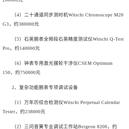
辽宁省阜新市海州区解放大街劳力士售后服务中心（需提前预约）
辽宁省葫芦岛市连山区中央路劳力士售后服务中心（需提前预约）
（4）二十通道同步测时机Witschi Chronoscope M20
辽宁省锦州市古塔区中央大街劳力士售后服务中心（需提前预约）
G3，约380000元
辽宁省辽阳市白塔区新运大街劳力士售后服务中心（需提前预约）
辽宁省盘锦市兴隆台区石油大街劳力士售后服务中心（需提前预约）
（5）石英腕表全频段石英精度测试仪Witschi Q-Test
辽宁省铁岭市银州区南马路劳力士售后服务中心（需提前预约）
Pro，约140000元
辽宁省营口市站前区市府路与渤海大街交叉口劳力士售后服务中心（需提前预约）
辽宁省沈阳市沈河区中街路137号亨得利名表维修授权店1楼劳力士售后服务中心（需提前预约）
（6）钟表专用激光摆轮干涉仪CSEM Optimum
辽宁省沈阳市沈河区中街路83号亨得利名表维修授权店1楼劳力士售后服务中心（需提前预约）
150，约750000元
北京市朝阳区建国门外大街甲6号华熙国际中心D座11层1102室劳力士售后服务中心（需提前预约）
北京市东城区东长安街1号王府井东方广场W3座6层602室劳力士售后服务中心（需提前预约）
2、复杂功能腕表专项调试设备
河北省保定市竞秀区朝阳北大街北国先天下劳力士售后服务中心（需提前预约）
内蒙古自治区阿拉善盟市左旗土尔扈特大街劳力士售后服务中心（需提前预约）
（1）万年历综合检测仪Witschi Perpetual Calendar
内蒙古自治区巴彦淖尔市临河区新华街劳力士售后服务中心（需提前预约）
Tester，约238000元
内蒙古自治区包头市青山区幸福路甲3号王府井百货名表维修劳力士售后服务中心（需提前预约）
内蒙古自治区赤峰市红山区哈达街劳力士售后服务中心（需提前预约）
（2）三问音簧专业调试工作站Bergeon 8200，约