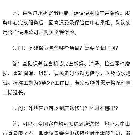
新疆维吾尔自治区图木舒克市图木舒克市中兴街劳力士售后服务中心（需提前预约）
新疆维吾尔自治区吐鲁番市高昌区文化中路文化中路劳力士售后服务中心（需提前预约）
答：由客户承担寄出运费，建议使用顺丰并保价。服
新疆维吾尔自治区乌苏市乌鲁木齐北路劳力士售后服务中心（需提前预约）
务中心完成服务后，回寄运费及保险由中心承担，默认使
新疆维吾尔自治区五家渠市长征西街劳力士售后服务中心（需提前预约）
用合作快递公司并购买全程保险。
新疆维吾尔自治区新星市东风路劳力士售后服务中心（需提前预约）
新疆维吾尔自治区伊宁市解放西路劳力士售后服务中心（需提前预约）
3. 问：基础保养包含哪些项目？需要多长时间？
贵州省安顺市西秀区中华南路劳力士售后服务中心（需提前预约）
贵州省毕节市七星关区松山路劳力士售后服务中心（需提前预约）
答：基础保养包含机芯完全拆解、清洗、检查零件磨
贵州省六盘水市钟山区钟山大道劳力士售后服务中心（需提前预约）
损、重新润滑、组装、调校走时与动力储存，以及防水测
贵州省黔东南苗族侗族自治州凯里市北京西路劳力士售后服务中心（需提前预约）
试。标准工期为3至5个工作日，若发现额外需更换配件则
贵州省黔西南布依族苗族自治州兴义市大道与桔香路交汇处劳力士售后服务中心（需提前预约）
工期延长。
贵州省铜仁市碧江区民主路劳力士售后服务中心（需提前预约）
贵州省遵义市红花岗区共青大道与嵩山路交叉口劳力士售后服务中心（需提前预约）
4. 问：外地客户可以到店送修吗？地址在哪里？
四川省阿坝州市马尔康市团结街劳力士售后服务中心（需提前预约）
四川省巴中市巴州区江北大道劳力士售后服务中心（需提前预约）
答：可以。全国客户均可预约到店送修，地址为中山
四川省成都市锦江区人民东路6号SAC东原中心24层2406B室劳力士售后服务中心（需提前预约）
市直属服务点。具体位置需在电话预约时由客服告知，避