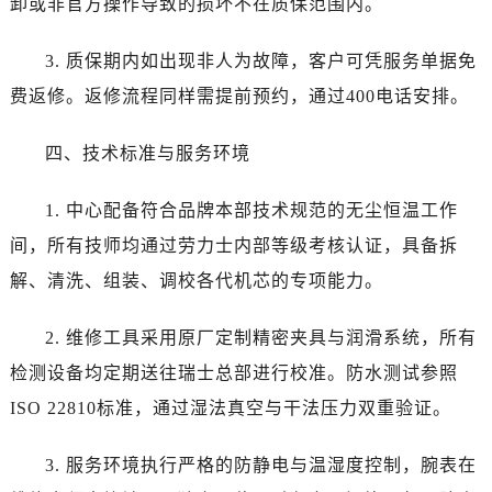
卸或非官方操作导致的损坏不在质保范围内。
湖南省长沙市芙蓉区建湘路393号世茂环球金融中心写字楼10层1013室劳力士售后服务中心（需提前预约）
湖南省株洲市芦淞区建设南路劳力士售后服务中心（需提前预约）
3. 质保期内如出现非人为故障，客户可凭服务单据免
甘肃省白银市白银区北京路劳力士售后服务中心（需提前预约）
费返修。返修流程同样需提前预约，通过400电话安排。
甘肃省定西市安定区解放路劳力士售后服务中心（需提前预约）
甘肃省敦煌市沙州镇阳关中路劳力士售后服务中心（需提前预约）
四、技术标准与服务环境
甘肃省合作市人民街劳力士售后服务中心（需提前预约）
甘肃省嘉峪关市雄关区新华中路劳力士售后服务中心（需提前预约）
1. 中心配备符合品牌本部技术规范的无尘恒温工作
甘肃省金昌市金川区北京路劳力士售后服务中心（需提前预约）
间，所有技师均通过劳力士内部等级考核认证，具备拆
甘肃省酒泉市肃州区西大街劳力士售后服务中心（需提前预约）
解、清洗、组装、调校各代机芯的专项能力。
甘肃省临夏市城南街道团结路劳力士售后服务中心（需提前预约）
甘肃省陇南市武都区人民路劳力士售后服务中心（需提前预约）
2. 维修工具采用原厂定制精密夹具与润滑系统，所有
甘肃省平凉市崆峒区西大街劳力士售后服务中心（需提前预约）
检测设备均定期送往瑞士总部进行校准。防水测试参照
甘肃省庆阳市西峰区南大街劳力士售后服务中心（需提前预约）
ISO 22810标准，通过湿法真空与干法压力双重验证。
甘肃省天水市秦州区民主路劳力士售后服务中心（需提前预约）
甘肃省武威市凉州区迎宾路劳力士售后服务中心（需提前预约）
3. 服务环境执行严格的防静电与温湿度控制，腕表在
甘肃省张掖市甘州区民乐北路劳力士售后服务中心（需提前预约）