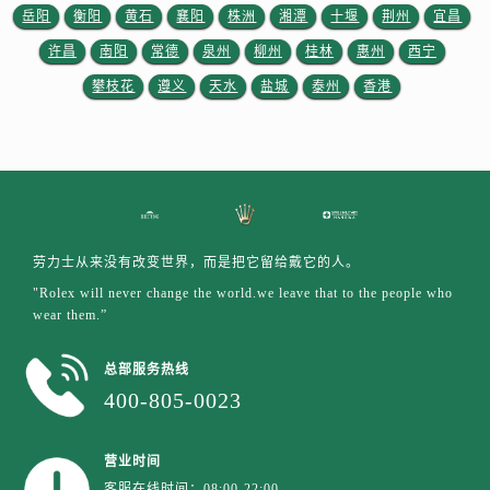
岳阳
衡阳
黄石
襄阳
株洲
湘潭
十堰
荆州
宜昌
许昌
南阳
常德
泉州
柳州
桂林
惠州
西宁
攀枝花
遵义
天水
盐城
泰州
香港
劳力士从来没有改变世界，而是把它留给戴它的人。
"Rolex will never change the world.we leave that to the people who
wear them.”
总部服务热线
400-805-0023
营业时间
客服在线时间：08:00-22:00