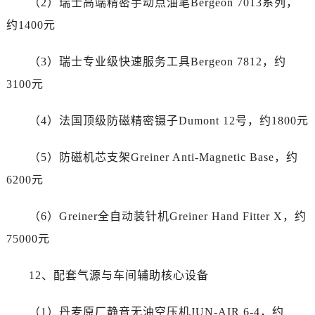
（2）瑞士高端精密手动点油笔Bergeon 7013系列，
广东省河源市源城区越王大道劳力士售后服务中心（需提前预约）
约1400元
广东省惠州市惠城区江北文昌一路7号华贸大厦1座30层3005室劳力士售后服务中心（需提前预约）
广东省江门市蓬江区广场西路劳力士售后服务中心（需提前预约）
（3）瑞士专业级快速服务工具Bergeon 7812，约
广东省揭阳市榕城进贤门步行街劳力士售后服务中心（需提前预约）
3100元
广东省茂名市电白区水东街道迎宾大道劳力士售后服务中心（需提前预约）
广东省梅州市梅江区金燕大道劳力士售后服务中心（需提前预约）
（4）法国顶级防磁精密镊子Dumont 12号，约1800元
广东省清远市清城区湖西路劳力士售后服务中心（需提前预约）
广东省汕头市龙湖区长平路劳力士售后服务中心（需提前预约）
（5）防磁机芯支架Greiner Anti-Magnetic Base，约
广东省汕尾市城区香洲街道园林社区翠园街劳力士售后服务中心（需提前预约）
6200元
广东省韶关市武江区芙蓉新区与老城中心交汇处劳力士售后服务中心（需提前预约）
广东省深圳市罗湖区深南东路5001号华润大厦17层1701室劳力士售后服务中心（需提前预约）
（6）Greiner全自动装针机Greiner Hand Fitter X，约
广东省阳江市江城区东风一路劳力士售后服务中心（需提前预约）
75000元
广东省云浮市云城区金山路劳力士售后服务中心（需提前预约）
广东省湛江市赤坎区观海北路劳力士售后服务中心（需提前预约）
12、配套气源与车间辅助核心设备
广东省肇庆市端州区信安大道与砚都大道交汇处劳力士售后服务中心（需提前预约）
广西壮族自治区百色市右江区中山二路劳力士售后服务中心（需提前预约）
（1）丹麦原厂静音无油空压机JUN-AIR 6-4，约