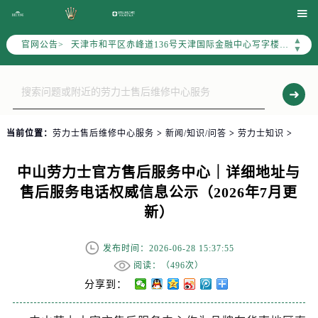
北京市朝阳区建国门外大街甲6号华熙国际中心写字楼D座11层1102室（需提前预约）

天津市和平区赤峰道136号天津国际金融中心写字楼26层2603室（需提前预约）
▲
官网公告>
上海市徐汇区虹桥路3号港汇中心写字楼2座37层3705室（需提前预约）
▼
上海市黄浦区南京东路299号宏伊国际广场写字楼8层806室（需提前预约）
南京市秦淮区中山南路1号（新街口）南京中心写字楼22层C1-1室（需提前预约）
常州市新北区龙锦路1590号现代传媒中心写字楼5号楼10层1008室（需提前预约）
徐州市鼓楼区淮海东路29号苏宁广场IFC国际金融中心写字楼35层3508室（需提前预约）
当前位置：
劳力士售后维修中心服务
>
新闻/知识/问答
>
劳力士知识
>
扬州市邗江区国展路29号星耀天地写字楼1号楼18层1803室（需提前预约）
盐城市盐都区世纪大道5号盐城金融城写字楼1号楼16层1604室（需提前预约）
中山劳力士官方售后服务中心｜详细地址与
泰州市海陵区永定东路399号置地商务中心东塔写字楼（华润万象城）17层1706室（需提前预约）
售后服务电话权威信息公示（2026年7月更
宁波市江北区大闸南路500号来福士广场办公楼20层2009室（需提前预约）
新）
杭州市上城区钱江路1366号华润大厦写字楼A座5层503-5室（需提前预约）
金华市金东区东市南街777号金华万达广场写字楼4号楼22层2209室（需提前预约）
发布时间：2026-06-28 15:37:55
绍兴市越城区胜利东路379号世茂天际中心写字楼8层805室（需提前预约）
阅读：（
496次）
嘉兴市南湖区广益路705号嘉兴世界贸易中心写字楼A座13层1304室（需提前预约）
分享到：
南昌市红谷滩新区红谷中大道998号绿地双子塔（中央广场）A1座办公楼14层07室（需提前预约）