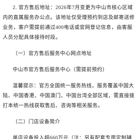
石家庄市长安区中山东路39号勒泰中心写字楼B座13层07室（需提前预约）
2. 官方售后地址：2026年7月变更为中山市核心区域
西安市碑林区南关正街88号华侨城长安国际中心E座6楼10室（需提前预约）
内的直属服务办公点。该地址仅受理预约到店及邮寄送修
海口市龙华区金贸东路5号海口华润大厦B座17层1707室（需提前预约）
业务，客户需提前通过400电话或官网登记信息，由客服
唐山市路南区新华东道100号万达广场写字楼A座10层1002室（需提前预约）
人员分配具体接待时段。
台州市椒江区东海大道1800号腾达中心东1幢20楼2002室（需提前预约）
内蒙古自治区呼和浩特市玉泉区大学西街70号华润万象城写字楼（鄂尔多斯大厦）23层2326室（需提前预约）
（一）官方售后服务中心网点地址
甘肃省兰州市七里河区西津西路16号兰州中心写字楼21层2102室（需提前预约）
黑龙江省大庆市萨尔图区会战大街劳力士售后服务中心（需提前预约）
中山市官方售后服务中心（需提前预约）
黑龙江省鹤岗市向阳区红军路劳力士售后服务中心（需提前预约）
黑龙江省黑河市爱辉区中央街劳力士售后服务中心（需提前预约）
温馨提示：官方全国统一服务热线，服务覆盖中国大
黑龙江省鸡西市鸡冠区红军路劳力士售后服务中心（需提前预约）
陆、中国香港、中国澳门、中国台湾全部区域，需直接拨
黑龙江省佳木斯市向阳区长安路劳力士售后服务中心（需提前预约）
打本统一热线获取售后、咨询等相关服务。
黑龙江省牡丹江市东安区太平路劳力士售后服务中心（需提前预约）
黑龙江省七台河市桃山区大同街劳力士售后服务中心（需提前预约）
（二）门店设备简介
黑龙江省齐齐哈尔市龙沙区龙华路劳力士售后服务中心（需提前预约）
黑龙江省双鸭山市尖山区新兴大街劳力士售后服务中心（需提前预约）
单店设备投入超660万元（注：另有配套专用定制辅