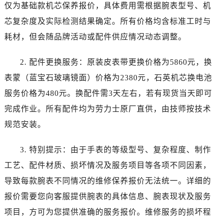
河南省平顶山市卫东区建设路劳力士售后服务中心（需提前预约）
仅为基础款机芯保养报价，具体费用需根据腕表型号、机
河南省濮阳市大华龙区开州路绿城路交叉口劳力士售后服务中心（需提前预约）
芯复杂度及实际检测结果确定。所有价格均含标准工时与
河南省三门峡市湖滨区和平路劳力士售后服务中心（需提前预约）
耗材，但会随品牌活动或配件供应情况动态调整。
河南省商丘市梁园区神火大道劳力士售后服务中心（需提前预约）
河南省新乡市红旗区人民路劳力士售后服务中心（需提前预约）
2. 配件更换服务：原装皮表带更换价格为5860元，换
河南省信阳市浉河区东方红大道劳力士售后服务中心（需提前预约）
表蒙（蓝宝石玻璃镜面）价格为2380元，石英机芯换电池
河南省许昌市魏都区建安大道与八龙路交叉口劳力士售后服务中心（需提前预约）
服务价格为480元。换配件需3天左右，若有现货当天即可
河南省郑州市二七区民主路10号华润大厦29层2905室劳力士售后服务中心（需提前预约）
完成作业。所有配件均为劳力士原厂直供，由技师按技术
河南省周口市川汇区七一路劳力士售后服务中心（需提前预约）
规范安装。
河南省驻马店市驿城区乐山大道与置地大道交叉口劳力士售后服务中心（需提前预约）
湖北省鄂州市鄂城区文星大道劳力士售后服务中心（需提前预约）
3. 特别提示：由于手表的等级型号、复杂程度、制作
湖北省黄冈市黄州区赤壁大道劳力士售后服务中心（需提前预约）
工艺、配件材质、损坏情况及服务项目等各项不同因素，
湖北省黄石市黄石港区武汉路劳力士售后服务中心（需提前预约）
导致每款腕表不同情况的维修保养报价无法统一。详细的
湖北省荆门市东宝中天街步行街劳力士售后服务中心（需提前预约）
湖北省荆州市荆州区荆中路劳力士售后服务中心（需提前预约）
报价需要您向客服提供腕表的具体信息、腕表现状及服务
湖北省十堰市茅箭区人民北路劳力士售后服务中心（需提前预约）
项目，方可为您提供准确的服务报价。维修服务的损坏程