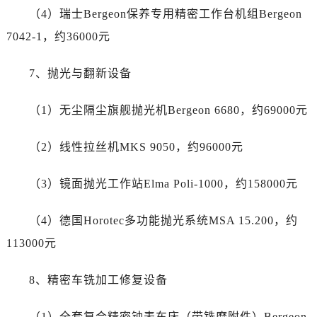
江苏省扬州市邗江区国展路29号星耀天地写字楼1号楼18层1803室劳力士售后服务中心（需提前预约）
（4）瑞士Bergeon保养专用精密工作台机组Bergeon
江苏省镇江市京口区中山东路劳力士售后服务中心（需提前预约）
7042-1，约36000元
江西省抚州市临川区赣东大道劳力士售后服务中心（需提前预约）
江西省赣州市章贡区文清路劳力士售后服务中心（需提前预约）
7、抛光与翻新设备
江西省吉安市吉州区井冈山大道劳力士售后服务中心（需提前预约）
江西省景德镇市珠山区珠山中路劳力士售后服务中心（需提前预约）
（1）无尘隔尘旗舰抛光机Bergeon 6680，约69000元
江西省九江市浔阳区浔阳路劳力士售后服务中心（需提前预约）
江西省南昌市红谷滩新区红谷中大道998号绿地双子塔（中央广场）A1座办公楼14层1407室劳力士售后服务中心（需提前预约）
（2）线性拉丝机MKS 9050，约96000元
江西省萍乡市安源区萍安北大道与康庄路交叉口劳力士售后服务中心（需提前预约）
（3）镜面抛光工作站Elma Poli-1000，约158000元
江西省上饶市信州区滨江西路劳力士售后服务中心（需提前预约）
江西省新余市渝水区北湖西路劳力士售后服务中心（需提前预约）
（4）德国Horotec多功能抛光系统MSA 15.200，约
江西省宜春市袁州区中山中路劳力士售后服务中心（需提前预约）
113000元
江西省鹰潭市月湖区胜利东路劳力士售后服务中心（需提前预约）
山东省德州市德城区东风中路劳力士售后服务中心（需提前预约）
8、精密车铣加工修复设备
山东省东营市东营区济南路劳力士售后服务中心（需提前预约）
山东省济南市历下区经十路11111号华润中心写字楼（万象城）15层1508室劳力士售后服务中心（需提前预约）
（1）全套复合精密钟表车床（带铣磨附件）Bergeon