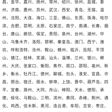
昌、金华、嘉兴、扬州、常州、绍兴、徐州、盐城、泰
河南省平顶山市卫东区建设路劳力士售后服务中心（需提前预约）
河南省濮阳市大华龙区开州路绿城路交叉口劳力士售后服务中心（需提前预约）
州、济南、惠州、苏州、武汉、西安、青岛、无锡、温
河南省三门峡市湖滨区和平路劳力士售后服务中心（需提前预约）
州、沈阳、大连、海口、三亚、佛山、东莞、珠海、哈尔
河南省商丘市梁园区神火大道劳力士售后服务中心（需提前预约）
滨、合肥、昆明、太原、石家庄、南宁、南通、长春、烟
河南省新乡市红旗区人民路劳力士售后服务中心（需提前预约）
台、唐山、廊坊、保定、贵阳、泉州、台州、湖州、中
河南省信阳市浉河区东方红大道劳力士售后服务中心（需提前预约）
山、乌鲁木齐、洛阳、邯郸、秦皇岛、澳门、西宁、潍
河南省许昌市魏都区建安大道与八龙路交叉口劳力士售后服务中心（需提前预约）
坊、呼和浩特、沧州、鞍山、赣州、临沂、岳阳、平顶
河南省郑州市二七区民主路10号华润大厦29层2905室劳力士售后服务中心（需提前预约）
山、镇江、桂林、芜湖、汕头、淄博、兰州、银川、郴
河南省周口市川汇区七一路劳力士售后服务中心（需提前预约）
河南省驻马店市驿城区乐山大道与置地大道交叉口劳力士售后服务中心（需提前预约）
州、大庆、张家口、衡阳、焦作、周口、邵阳、亳州、新
湖北省鄂州市鄂城区文星大道劳力士售后服务中心（需提前预约）
乡、衡水、牡丹江、德州、聊城、包头、淮安、宜昌、许
湖北省黄冈市黄州区赤壁大道劳力士售后服务中心（需提前预约）
昌、邢台、宿迁、丽水、蚌埠、上饶、晋中、葫芦岛、四
湖北省黄石市黄石港区武汉路劳力士售后服务中心（需提前预约）
平、宜春、滁州、大同、舟山、绵阳、天水、德阳、承
湖北省荆门市东宝中天街步行街劳力士售后服务中心（需提前预约）
德、绥化、马鞍山、三明、滨州、黄冈、赤峰、荆州、通
湖北省荆州市荆州区荆中路劳力士售后服务中心（需提前预约）
化、鸡西、佳木斯、黑河、连云港、阜阳、吉安、枣庄、
湖北省十堰市茅箭区人民北路劳力士售后服务中心（需提前预约）