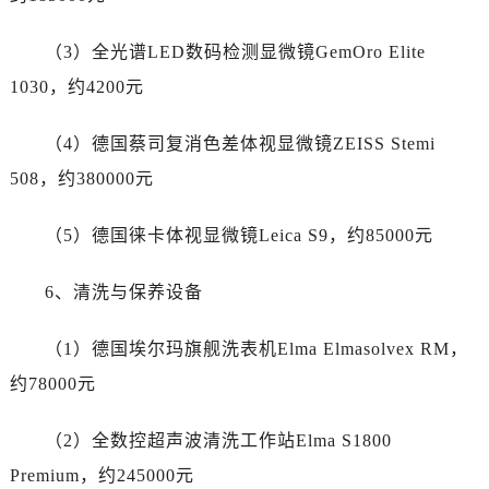
新疆维吾尔自治区图木舒克市图木舒克市中兴街劳力士售后服务中心（需提前预约）
新疆维吾尔自治区吐鲁番市高昌区文化中路文化中路劳力士售后服务中心（需提前预约）
（3）全光谱LED数码检测显微镜GemOro Elite
新疆维吾尔自治区乌苏市乌鲁木齐北路劳力士售后服务中心（需提前预约）
1030，约4200元
新疆维吾尔自治区五家渠市长征西街劳力士售后服务中心（需提前预约）
新疆维吾尔自治区新星市东风路劳力士售后服务中心（需提前预约）
（4）德国蔡司复消色差体视显微镜ZEISS Stemi
新疆维吾尔自治区伊宁市解放西路劳力士售后服务中心（需提前预约）
508，约380000元
贵州省安顺市西秀区中华南路劳力士售后服务中心（需提前预约）
贵州省毕节市七星关区松山路劳力士售后服务中心（需提前预约）
（5）德国徕卡体视显微镜Leica S9，约85000元
贵州省六盘水市钟山区钟山大道劳力士售后服务中心（需提前预约）
贵州省黔东南苗族侗族自治州凯里市北京西路劳力士售后服务中心（需提前预约）
6、清洗与保养设备
贵州省黔西南布依族苗族自治州兴义市大道与桔香路交汇处劳力士售后服务中心（需提前预约）
贵州省铜仁市碧江区民主路劳力士售后服务中心（需提前预约）
（1）德国埃尔玛旗舰洗表机Elma Elmasolvex RM，
贵州省遵义市红花岗区共青大道与嵩山路交叉口劳力士售后服务中心（需提前预约）
约78000元
四川省阿坝州市马尔康市团结街劳力士售后服务中心（需提前预约）
四川省巴中市巴州区江北大道劳力士售后服务中心（需提前预约）
（2）全数控超声波清洗工作站Elma S1800
四川省成都市锦江区人民东路6号SAC东原中心24层2406B室劳力士售后服务中心（需提前预约）
Premium，约245000元