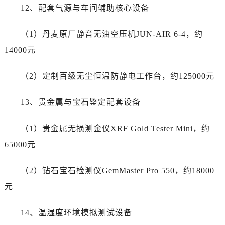
呼和浩特市玉泉区大学西街70号华润万象城写字楼（鄂尔多斯大厦）23层2326室劳力士售后服务中心（需提前预约）
12、配套气源与车间辅助核心设备
兰州市七里河区西津西路16号兰州中心写字楼21层2102室劳力士售后服务中心（需提前预约）
节假日正常营业！
（1）丹麦原厂静音无油空压机JUN-AIR 6-4，约
14000元
（2）定制百级无尘恒温防静电工作台，约125000元
13、贵金属与宝石鉴定配套设备
（1）贵金属无损测金仪XRF Gold Tester Mini，约
65000元
（2）钻石宝石检测仪GemMaster Pro 550，约18000
元
14、温湿度环境模拟测试设备