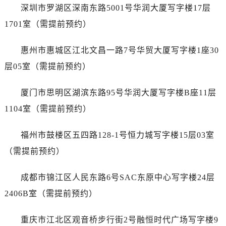
山西省长治市潞州区英雄中路劳力士售后服务中心（需提前预约）
深圳市罗湖区深南东路5001号华润大厦写字楼17层
山西省太原市迎泽区迎泽街道解放路15号亨得利名表维修授权店3楼劳力士售后服务中心（需提前预约）
1701室（需提前预约）
天津市和平区赤峰道136号天津国际金融中心26层2603室劳力士售后服务中心（需提前预约）
安徽省安庆市迎江区人民路劳力士售后服务中心（需提前预约）
惠州市惠城区江北文昌一路7号华贸大厦写字楼1座30
安徽省蚌埠市蚌山区淮河路劳力士售后服务中心（需提前预约）
层05室（需提前预约）
安徽省亳州市谯城区魏武大道劳力士售后服务中心（需提前预约）
安徽省池州市贵池区长江路劳力士售后服务中心（需提前预约）
厦门市思明区湖滨东路95号华润大厦写字楼B座11层
安徽省滁州市琅琊区南谯北路劳力士售后服务中心（需提前预约）
1104室（需提前预约）
安徽省阜阳市颍州区颍州北路劳力士售后服务中心（需提前预约）
安徽省淮北市相山区淮海路劳力士售后服务中心（需提前预约）
福州市鼓楼区五四路128-1号恒力城写字楼15层03室
安徽省淮南市田家庵区国庆中路劳力士售后服务中心（需提前预约）
（需提前预约）
安徽省黄山市屯溪区黄山西路劳力士售后服务中心（需提前预约）
安徽省六安市金安区解放中路劳力士售后服务中心（需提前预约）
成都市锦江区人民东路6号SAC东原中心写字楼24层
安徽省马鞍山市雨山区湖南西路劳力士售后服务中心（需提前预约）
2406B室（需提前预约）
安徽省宿州市埇桥区人民中路劳力士售后服务中心（需提前预约）
安徽省铜陵市铜官区石城大道劳力士售后服务中心（需提前预约）
重庆市江北区观音桥步行街2号融恒时代广场写字楼9