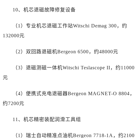
云南省临沧市临翔区世纪路劳力士售后服务中心（需提前预约）
10、机芯退磁故障修复设备
云南省怒江傈僳族自治州泸水市人民路劳力士售后服务中心（需提前预约）
云南省普洱市思茅区振兴大道劳力士售后服务中心（需提前预约）
（1）专业机芯退磁工作站Witschi Demag 300，约
云南省曲靖市麒麟区学府路劳力士售后服务中心（需提前预约）
132000元
云南省文山壮族苗族自治州文山市东风路劳力士售后服务中心（需提前预约）
云南省西双版纳傣族自治州景洪市宣慰大道劳力士售后服务中心（需提前预约）
（2）双回路退磁机Bergeon 6500，约48000元
云南省玉溪市红塔区南北大街劳力士售后服务中心（需提前预约）
云南省昭通市昭阳区青年路劳力士售后服务中心（需提前预约）
（3）退磁测磁一体机Witschi Teslascope II，约11000
重庆市江北区观音桥步行街2号融恒时代广场9层902室劳力士售后服务中心（需提前预约）
元
新疆维吾尔自治区乌鲁木齐市天山区红山路26号时代广场（CCMALL）C座17层17-B劳力士售后服务中心（需提前预约）
浙江省温州市鹿城区锦绣路1067号置信广场10层1015室劳力士售后服务中心（需提前预约）
（4）便携式充电退磁器Bergeon MAGNET-O 8804，
黑龙江省哈尔滨市道里区友谊西路600号富力中心T2座写字楼29层03室室劳力士售后服务中心（需提前预约）
约7200元
辽宁省大连市中山区人民路15号国际金融大厦7层G室劳力士售后服务中心（需提前预约）
广东省佛山市禅城区季华五路57号万科金融中心C座12层1205室劳力士售后服务中心（需提前预约）
11、机芯精密装配润滑工具组
广东省东莞市东城街道鸿福东路1号民盈国贸中心T1写字楼9层907室劳力士售后服务中心（需提前预约）
江苏省无锡市梁溪区人民中路139号恒隆广场写字楼1座11层1104室劳力士售后服务中心（需提前预约）
（1）瑞士自动精准点油机Bergeon 7718-1A，约2100