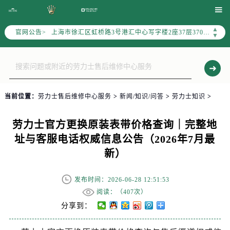
北京市朝阳区建国门外大街甲6号华熙国际中心写字楼D座11层1102室（需提前预约）

天津市和平区赤峰道136号天津国际金融中心写字楼26层2603室（需提前预约）
▲
官网公告>
上海市徐汇区虹桥路3号港汇中心写字楼2座37层3705室（需提前预约）
▼
上海市黄浦区南京东路299号宏伊国际广场写字楼8层806室（需提前预约）
南京市秦淮区中山南路1号（新街口）南京中心写字楼22层C1-1室（需提前预约）
常州市新北区龙锦路1590号现代传媒中心写字楼5号楼10层1008室（需提前预约）
徐州市鼓楼区淮海东路29号苏宁广场IFC国际金融中心写字楼35层3508室（需提前预约）
当前位置：
劳力士售后维修中心服务
>
新闻/知识/问答
>
劳力士知识
>
扬州市邗江区国展路29号星耀天地写字楼1号楼18层1803室（需提前预约）
盐城市盐都区世纪大道5号盐城金融城写字楼1号楼16层1604室（需提前预约）
劳力士官方更换原装表带价格查询｜完整地
泰州市海陵区永定东路399号置地商务中心东塔写字楼（华润万象城）17层1706室（需提前预约）
址与客服电话权威信息公告（2026年7月最
宁波市江北区大闸南路500号来福士广场办公楼20层2009室（需提前预约）
新）
杭州市上城区钱江路1366号华润大厦写字楼A座5层503-5室（需提前预约）
金华市金东区东市南街777号金华万达广场写字楼4号楼22层2209室（需提前预约）
发布时间：2026-06-28 12:51:53
绍兴市越城区胜利东路379号世茂天际中心写字楼8层805室（需提前预约）
阅读：（
407次）
嘉兴市南湖区广益路705号嘉兴世界贸易中心写字楼A座13层1304室（需提前预约）
分享到：
南昌市红谷滩新区红谷中大道998号绿地双子塔（中央广场）A1座办公楼14层07室（需提前预约）