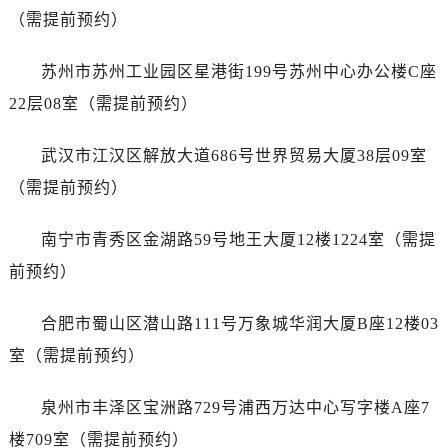
浙江省宁波市江北区大闸南路500号来福士广场办公楼20层2009室劳力士售后服务中心（需提前预约）
（需提前预约）
浙江省衢州市柯城区上街劳力士售后服务中心（需提前预约）
浙江省绍兴市越城区胜利东路379号世茂天际中心写字楼8层805室劳力士售后服务中心（需提前预约）
苏州市苏州工业园区星港街199号苏州中心办公楼C座
浙江省舟山市定海区解放东路劳力士售后服务中心（需提前预约）
22层08室（需提前预约）
澳门特别行政区大堂区议事亭前地（新马路）劳力士售后服务中心（需提前预约）
澳门特别行政区风顺堂区南湾大马路劳力士售后服务中心（需提前预约）
武汉市江汉区解放大道686号世界贸易大厦38层09室
澳门特别行政区花地玛堂区关闸广场劳力士售后服务中心（需提前预约）
（需提前预约）
澳门特别行政区花王堂区大三巴商圈劳力士售后服务中心（需提前预约）
澳门特别行政区嘉模堂区官也街劳力士售后服务中心（需提前预约）
南宁市青秀区金湖路59号地王大厦12楼1224室（需提
澳门省路氹城市金光大道劳力士售后服务中心（需提前预约）
前预约）
澳门特别行政区望德堂区塔石广场劳力士售后服务中心（需提前预约）
福建省福州市鼓楼区五四路128-1号恒力城写字楼15层03室劳力士售后服务中心（需提前预约）
合肥市蜀山区潜山路111号万象城华润大厦B座12楼03
福建省厦门市思明区湖滨东路95号万象城华润大厦B座11层1104室劳力士售后服务中心（需提前预约）
室（需提前预约）
广东省潮州市潮安区新风路与潮汕路交汇处劳力士售后服务中心（需提前预约）
广东省广州市天河区天河路230号万菱汇国际中心A塔7层704室劳力士售后服务中心（需提前预约）
泉州市丰泽区宝洲路729号浦西万达中心写字楼A座7
广东省广州市越秀区环市东路371-375号世界贸易中心大厦南塔15层1507室劳力士售后服务中心（需提前预约）
楼709室（需提前预约）