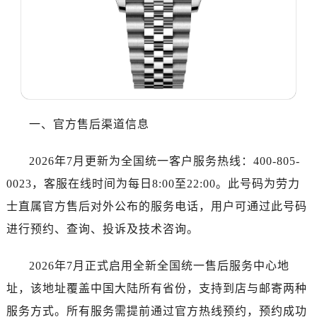
哈尔滨市道里区友谊西路600号富力中心T2座写字楼29层03室（需提前预约）
大连市中山区人民路15号国际金融大厦7层G室（需提前预约）
佛山市禅城区季华五路57号万科金融中心C座12层1205室（需提前预约）
东莞市东城街道鸿福东路1号民盈国贸中心T1写字楼9层907室（需提前预约）
无锡市梁溪区人民中路139号恒隆广场写字楼1座11层1104室（需提前预约）
南通市崇川区工农路57号圆融广场写字楼16层1603室（需提前预约）
一、官方售后渠道信息
苏州市苏州工业园区星港街199号苏州中心办公楼C座22层08室（需提前预约）
武汉市江汉区解放大道686号世界贸易大厦38层09室（需提前预约）
2026年7月更新为全国统一客户服务热线：400-805-
南宁市青秀区金湖路59号地王大厦12楼1224室（需提前预约）
0023，客服在线时间为每日8:00至22:00。此号码为劳力
合肥市蜀山区潜山路111号万象城华润大厦B座12楼03室（需提前预约）
泉州市丰泽区宝洲路729号浦西万达中心写字楼A座7楼709室（需提前预约）
士直属官方售后对外公布的服务电话，用户可通过此号码
青岛市南区山东路6号华润大厦B座22层04室（需提前预约）
进行预约、查询、投诉及技术咨询。
烟台市芝罘区胜利路139号万达金融中心A座907室（需提前预约）
长春市朝阳区西安大路727号中银大厦A座(旺进大厦)18层09室（需提前预约）
2026年7月正式启用全新全国统一售后服务中心地
贵阳市南明区都司高架桥路33号亨特国际金融中心14楼14D（需提前预约）
址，该地址覆盖中国大陆所有省份，支持到店与邮寄两种
昆明市盘龙区北京路928号同德昆明广场写字楼10层06室（需提前预约）
服务方式。所有服务需提前通过官方热线预约，预约成功