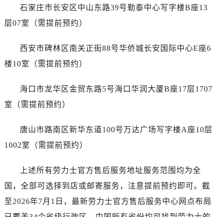
广西壮族自治区北海市海城区北京路劳力士售后服务中心（需提前预约）
石家庄市长安区中山东路39号勒泰中心写字楼B座13
广西壮族自治区崇左市江州区石景林街道友谊大道与丽川路交汇处劳力士售后服务中心（需提前预约）
层07室（需提前预约）
广西壮族自治区防城港市港口区金花茶大道劳力士售后服务中心（需提前预约）
广西壮族自治区贵港市港北区港城街道布山大道与仙衣路交叉口劳力士售后服务中心（需提前预约）
西安市碑林区南关正街88号华侨城长安国际中心E座6
广西壮族自治区桂林市秀峰区红岭路劳力士售后服务中心（需提前预约）
楼10室（需提前预约）
广西壮族自治区河池市金城江区金城江街道朝阳路劳力士售后服务中心（需提前预约）
广西壮族自治区贺州市八步区城东街道灵峰南路劳力士售后服务中心（需提前预约）
海口市龙华区金贸东路5号海口华润大厦B座17层1707
广西壮族自治区来宾市兴宾区桂中大道劳力士售后服务中心（需提前预约）
室（需提前预约）
广西壮族自治区柳州市城中区中山中路劳力士售后服务中心（需提前预约）
广西壮族自治区钦州市钦南区金海湾东大街劳力士售后服务中心（需提前预约）
唐山市路南区新华东道100号万达广场写字楼A座10层
广西壮族自治区梧州市万秀区龙湖镇高旺路劳力士售后服务中心（需提前预约）
1002室（需提前预约）
广西壮族自治区玉林市玉州区金玉路劳力士售后服务中心（需提前预约）
海南省儋州市儋州市那大镇兰洋北路劳力士售后服务中心（需提前预约）
上述所有劳力士官方售后服务地址服务范围均为全
海南省东方市八所镇解放西路劳力士售后服务中心（需提前预约）
国，全部可选择到店或邮寄服务，注意提前预约即可。截
海南省琼海市嘉积镇东风路劳力士售后服务中心（需提前预约）
至2026年7月1日，最新劳力士官方售后服务中心网点布局
海南省三沙市西沙区西沙群岛永兴岛北京路劳力士售后服务中心（需提前预约）
已覆盖34个省级行政区，中国所有省份均可找到劳力士的