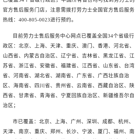
海南省三亚市吉阳区迎宾路劳力士售后服务中心（需提前预约）
官方售后服务门店，注意需拨打劳力士全国官方售后服务
海南省万宁市万城镇解放路劳力士售后服务中心（需提前预约）
热线：400-805-0023进行预约。
海南省文昌市文城镇教育东路劳力士售后服务中心（需提前预约）
海南省五指山市通什镇三月三大道劳力士售后服务中心（需提前预约）
目前劳力士售后服务中心网点已覆盖全国34个省级行
香港特别行政区尖沙咀区油尖旺区广东道劳力士售后服务中心（需提前预约）
政区：北京、上海、天津、重庆、澳门、香港、河北省、
香港特别行政区金钟区中西区金钟道劳力士售后服务中心（需提前预约）
香港特别行政区九龙区油尖旺区弥敦道劳力士售后服务中心（需提前预约）
山西省、内蒙古自治区、辽宁省、吉林省、黑龙江省、江
香港特别行政区铜锣湾区湾仔区轩尼诗道劳力士售后服务中心（需提前预约）
苏省、浙江省、安徽省、福建省、江西省、山东省、台湾
河南省安阳市文峰区解放大道劳力士售后服务中心（需提前预约）
省、河南省、湖北省、湖南省、广东省、广西壮族自治
河南省鹤壁市淇滨区九州路劳力士售后服务中心（需提前预约）
区、海南省、四川省、贵州省、云南省、西藏自治区、陕
河南省济源市沁园街道济水大道劳力士售后服务中心（需提前预约）
西省、甘肃省、青海省、宁夏回族自治区、新疆维吾尔自
河南省焦作市解放区解放路劳力士售后服务中心（需提前预约）
治区；
河南省开封市鼓楼区中山路劳力士售后服务中心（需提前预约）
河南省洛阳市西工区中州中路与解放路交叉口劳力士售后服务中心（需提前预约）
市已覆盖：北京、上海、广州、深圳、成都、杭州、
河南省漯河市源汇区交通路劳力士售后服务中心（需提前预约）
天津、南京、重庆、郑州、长沙、宁波、厦门、福州、南
河南省南阳市宛城区范蠡东路与南都路交叉口劳力士售后服务中心（需提前预约）