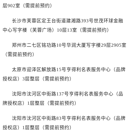
安徽省芜湖市镜湖区中山路步行街劳力士售后服务中心（需提前预约）
层902室（需提前预约）
安徽省宣城市宣州区叠嶂西路劳力士售后服务中心（需提前预约）
福建省龙岩市新罗区九一南路劳力士售后服务中心（需提前预约）
长沙市芙蓉区定王台街道建湘路393号世茂环球金融
福建省南平市建阳区人民西路劳力士售后服务中心（需提前预约）
中心写字楼（芙蓉广场）10层13室（需提前预约）
福建省宁德市蕉城区天湖东路劳力士售后服务中心（需提前预约）
福建省莆田市城厢区霞林街道荔华东大道劳力士售后服务中心（需提前预约）
郑州市二七区铭功路10号华润大厦写字楼29层2905室
福建省三明市三元区东乾二路劳力士售后服务中心（需提前预约）
（需提前预约）
福建省漳州市龙文区步港路劳力士售后服务中心（需提前预约）
江苏省常州市新北区龙锦路1590号现代传媒中心5号楼10层1008室劳力士售后服务中心（需提前预约）
太原市迎泽区解放路15号亨得利名表服务中心（品牌
江苏省淮安市清江浦区淮海北路劳力士售后服务中心（需提前预约）
授权店）3层整层（需提前预约）
江苏省连云港市海州区通灌北路劳力士售后服务中心（需提前预约）
江苏省南京市秦淮区中山南路1号南京中心22层22-C1-C3室劳力士售后服务中心（需提前预约）
沈阳市沈河区中街路137号亨得利名表服务中心（品
江苏省宿迁市宿城区西湖路劳力士售后服务中心（需提前预约）
牌授权店）1层整层（需提前预约）
江苏省泰州市海陵区永定东路399号置地商务中心东塔（华润万象城）17层1706室劳力士售后服务中心（需提前预约）
江苏省徐州市鼓楼区淮海东路29号苏宁广场IFC国际金融中心35层3508室劳力士售后服务中心（需提前预约）
沈阳市沈河区中街路83号亨得利名表服务中心（品牌
江苏省盐城市盐都区世纪大道5号盐城金融城写字楼1号楼16层1604室劳力士售后服务中心（需提前预约）
授权店）1层整层（需提前预约）