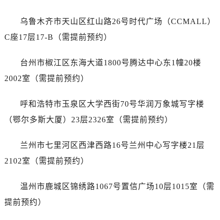
江苏省扬州市邗江区国展路29号星耀天地写字楼1号楼18层1803室劳力士售后服务中心（需提前预约）
江苏省镇江市京口区中山东路劳力士售后服务中心（需提前预约）
乌鲁木齐市天山区红山路26号时代广场（CCMALL）
江西省抚州市临川区赣东大道劳力士售后服务中心（需提前预约）
C座17层17-B（需提前预约）
江西省赣州市章贡区文清路劳力士售后服务中心（需提前预约）
江西省吉安市吉州区井冈山大道劳力士售后服务中心（需提前预约）
台州市椒江区东海大道1800号腾达中心东1幢20楼
江西省景德镇市珠山区珠山中路劳力士售后服务中心（需提前预约）
2002室（需提前预约）
江西省九江市浔阳区浔阳路劳力士售后服务中心（需提前预约）
江西省南昌市红谷滩新区红谷中大道998号绿地双子塔（中央广场）A1座办公楼14层1407室劳力士售后服务中心（需提前预约）
呼和浩特市玉泉区大学西街70号华润万象城写字楼
江西省萍乡市安源区萍安北大道与康庄路交叉口劳力士售后服务中心（需提前预约）
（鄂尔多斯大厦）23层2326室（需提前预约）
江西省上饶市信州区滨江西路劳力士售后服务中心（需提前预约）
江西省新余市渝水区北湖西路劳力士售后服务中心（需提前预约）
兰州市七里河区西津西路16号兰州中心写字楼21层
江西省宜春市袁州区中山中路劳力士售后服务中心（需提前预约）
2102室（需提前预约）
江西省鹰潭市月湖区胜利东路劳力士售后服务中心（需提前预约）
山东省德州市德城区东风中路劳力士售后服务中心（需提前预约）
温州市鹿城区锦绣路1067号置信广场10层1015室（需
山东省东营市东营区济南路劳力士售后服务中心（需提前预约）
提前预约）
山东省济南市历下区经十路11111号华润中心写字楼（万象城）15层1508室劳力士售后服务中心（需提前预约）