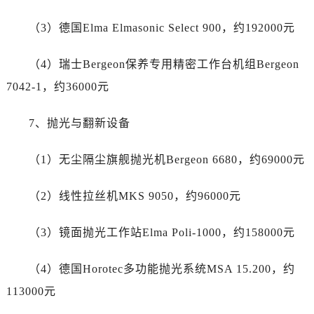
四川省达州市通川区中心广场、老车坝劳力士售后服务中心（需提前预约）
四川省德阳市旌阳区长江西路、南街劳力士售后服务中心（需提前预约）
（3）德国Elma Elmasonic Select 900，约192000元
四川省甘孜州市康定市情歌广场、箭炉街劳力士售后服务中心（需提前预约）
（4）瑞士Bergeon保养专用精密工作台机组Bergeon
四川省广安市广安区建安南路劳力士售后服务中心（需提前预约）
四川省广元市利州区老城南北街、东大街劳力士售后服务中心（需提前预约）
7042-1，约36000元
四川省乐山市市中区嘉定中路劳力士售后服务中心（需提前预约）
7、抛光与翻新设备
四川省凉山州市西昌市大巷口下街劳力士售后服务中心（需提前预约）
四川省泸州市江阳区治平路劳力士售后服务中心（需提前预约）
（1）无尘隔尘旗舰抛光机Bergeon 6680，约69000元
四川省眉山市东坡区三苏路劳力士售后服务中心（需提前预约）
四川省绵阳市涪城区翠花街劳力士售后服务中心（需提前预约）
（2）线性拉丝机MKS 9050，约96000元
四川省南充市高坪区江东大道劳力士售后服务中心（需提前预约）
四川省内江市东兴区汉安大道劳力士售后服务中心（需提前预约）
（3）镜面抛光工作站Elma Poli-1000，约158000元
四川省攀枝花市东区三线大道北段劳力士售后服务中心（需提前预约）
四川省遂宁市船山区香林南路劳力士售后服务中心（需提前预约）
（4）德国Horotec多功能抛光系统MSA 15.200，约
四川省雅安市雨城区熊猫大道劳力士售后服务中心（需提前预约）
113000元
四川省宜宾市翠屏区长翠路劳力士售后服务中心（需提前预约）