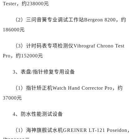
陕西省商洛市商州区州城街劳力士售后服务中心（需提前预约）
Tester，约238000元
陕西省铜川市王益区红旗街劳力士售后服务中心（需提前预约）
（2）三问音簧专业调试工作站Bergeon 8200，约
陕西省渭南市临渭区东风大街劳力士售后服务中心（需提前预约）
陕西省咸阳市秦都区沣西新城统一西路与白马河路交汇处劳力士售后服务中心（需提前预约）
186000元
陕西省延安市宝塔区中心街劳力士售后服务中心（需提前预约）
（3）计时码表专项检测仪Vibrograf Chrono Test
陕西省榆林市榆阳区长兴路劳力士售后服务中心（需提前预约）
新疆维吾尔自治区阿克苏市东大街劳力士售后服务中心（需提前预约）
Pro，约152000元
新疆维吾尔自治区阿拉尔市胜利大道劳力士售后服务中心（需提前预约）
3、表盘/指针修复专用设备
新疆维吾尔自治区阿拉山口市友好路劳力士售后服务中心（需提前预约）
新疆维吾尔自治区阿勒泰市解放路劳力士售后服务中心（需提前预约）
（1）指针矫正机Watch Hand Corrector Pro，约
新疆维吾尔自治区阿图什市光明路劳力士售后服务中心（需提前预约）
37000元
新疆维吾尔自治区白杨市军垦路劳力士售后服务中心（需提前预约）
新疆维吾尔自治区北屯市团结路劳力士售后服务中心（需提前预约）
4、防水性能测试设备
新疆维吾尔自治区博乐市博乐市北京路劳力士售后服务中心（需提前预约）
新疆维吾尔自治区昌吉市延安北路劳力士售后服务中心（需提前预约）
（1）海神旗舰试水机GREINER LT-121 Poseidon，
新疆维吾尔自治区阜康市博峰路劳力士售后服务中心（需提前预约）