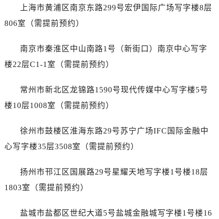
黑龙江省绥化市北林区新华街与康庄路交叉口劳力士售后服务中心（需提前预约）
上海市黄浦区南京东路299号宏伊国际广场写字楼8层
黑龙江省伊春市伊美区通河路劳力士售后服务中心（需提前预约）
806室（需提前预约）
吉林省白城市洮北区明仁南街劳力士售后服务中心（需提前预约）
吉林省白山市浑江区浑江大街劳力士售后服务中心（需提前预约）
南京市秦淮区中山南路1号（新街口）南京中心写字
吉林省吉林市船营区河南街劳力士售后服务中心（需提前预约）
楼22层C1-1室（需提前预约）
吉林省辽源市龙山区人民大街劳力士售后服务中心（需提前预约）
吉林省梅河口市新华街道梅河大街劳力士售后服务中心（需提前预约）
常州市新北区龙锦路1590号现代传媒中心写字楼5号
吉林省四平市铁东区紫气大路与南九经街交汇处劳力士售后服务中心（需提前预约）
楼10层1008室（需提前预约）
吉林省松原市宁江区五环大街劳力士售后服务中心（需提前预约）
吉林省通化市东昌区环通乡江南大街劳力士售后服务中心（需提前预约）
徐州市鼓楼区淮海东路29号苏宁广场IFC国际金融中
吉林省延边市延吉市解放路劳力士售后服务中心（需提前预约）
心写字楼35层3508室（需提前预约）
辽宁省鞍山市铁东区站前街劳力士售后服务中心（需提前预约）
辽宁省本溪市平山区胜利路劳力士售后服务中心（需提前预约）
扬州市邗江区国展路29号星耀天地写字楼1号楼18层
辽宁省朝阳市双塔区新华路劳力士售后服务中心（需提前预约）
1803室（需提前预约）
辽宁省丹东市振兴区七经街劳力士售后服务中心（需提前预约）
辽宁省抚顺市新抚区东一路劳力士售后服务中心（需提前预约）
盐城市盐都区世纪大道5号盐城金融城写字楼1号楼16