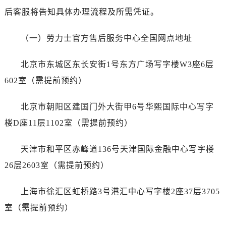
石家庄市长安区中山东路39号勒泰中心写字楼B座13层07室（需提前预约）
后客服将告知具体办理流程及所需凭证。
西安市碑林区南关正街88号华侨城长安国际中心E座6楼10室（需提前预约）
海口市龙华区金贸东路5号海口华润大厦B座17层1707室（需提前预约）
（一）劳力士官方售后服务中心全国网点地址
唐山市路南区新华东道100号万达广场写字楼A座10层1002室（需提前预约）
台州市椒江区东海大道1800号腾达中心东1幢20楼2002室（需提前预约）
北京市东城区东长安街1号东方广场写字楼W3座6层
内蒙古自治区呼和浩特市玉泉区大学西街70号华润万象城写字楼（鄂尔多斯大厦）23层2326室（需提前预约）
602室（需提前预约）
甘肃省兰州市七里河区西津西路16号兰州中心写字楼21层2102室（需提前预约）
黑龙江省大庆市萨尔图区会战大街劳力士售后服务中心（需提前预约）
北京市朝阳区建国门外大街甲6号华熙国际中心写字
黑龙江省鹤岗市向阳区红军路劳力士售后服务中心（需提前预约）
楼D座11层1102室（需提前预约）
黑龙江省黑河市爱辉区中央街劳力士售后服务中心（需提前预约）
黑龙江省鸡西市鸡冠区红军路劳力士售后服务中心（需提前预约）
天津市和平区赤峰道136号天津国际金融中心写字楼
黑龙江省佳木斯市向阳区长安路劳力士售后服务中心（需提前预约）
26层2603室（需提前预约）
黑龙江省牡丹江市东安区太平路劳力士售后服务中心（需提前预约）
黑龙江省七台河市桃山区大同街劳力士售后服务中心（需提前预约）
上海市徐汇区虹桥路3号港汇中心写字楼2座37层3705
黑龙江省齐齐哈尔市龙沙区龙华路劳力士售后服务中心（需提前预约）
室（需提前预约）
黑龙江省双鸭山市尖山区新兴大街劳力士售后服务中心（需提前预约）