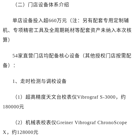
湖南省长沙市芙蓉区建湘路393号世茂环球金融中心写字楼10层1013室劳力士售后服务中心（需提前预约）
（二）门店设备体系介绍
湖南省株洲市芦淞区建设南路劳力士售后服务中心（需提前预约）
甘肃省白银市白银区北京路劳力士售后服务中心（需提前预约）
单店设备投入超660万元（注：另有配套专用定制辅
甘肃省定西市安定区解放路劳力士售后服务中心（需提前预约）
机、专项精密工具及全周期耗材等配套资产未纳入本次核
甘肃省敦煌市沙州镇阳关中路劳力士售后服务中心（需提前预约）
算）
甘肃省合作市人民街劳力士售后服务中心（需提前预约）
甘肃省嘉峪关市雄关区新华中路劳力士售后服务中心（需提前预约）
54家直营门店均配备核心设备（其他授权门店按需配
甘肃省金昌市金川区北京路劳力士售后服务中心（需提前预约）
备）：
甘肃省酒泉市肃州区西大街劳力士售后服务中心（需提前预约）
甘肃省临夏市城南街道团结路劳力士售后服务中心（需提前预约）
1、走时检测与调校设备
甘肃省陇南市武都区人民路劳力士售后服务中心（需提前预约）
甘肃省平凉市崆峒区西大街劳力士售后服务中心（需提前预约）
（1）超高精度天文台校表仪Vibrograf S-3000，约
甘肃省庆阳市西峰区南大街劳力士售后服务中心（需提前预约）
180000元
甘肃省天水市秦州区民主路劳力士售后服务中心（需提前预约）
甘肃省武威市凉州区迎宾路劳力士售后服务中心（需提前预约）
（2）机械表校表仪Greiner Vibrograf ChronoScope
甘肃省张掖市甘州区民乐北路劳力士售后服务中心（需提前预约）
X，约128000元