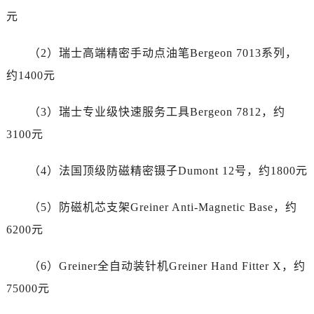
江苏省南通市崇川区工农路57号圆融广场写字楼16层1603室劳力士售后服务中心（需提前预约）
元
江苏省苏州市苏州工业园区 星港街199号苏州中心办公楼C座22层08室劳力士售后服务中心（需提前预约）
湖北省武汉市江汉区解放大道686号世界贸易大厦38层09室劳力士售后服务中心（需提前预约）
（2）瑞士高端精密手动点油笔Bergeon 7013系列，
广西省南宁市青秀区金湖路59号地王大厦12楼1224室劳力士售后服务中心（需提前预约）
约1400元
安徽省合肥市蜀山区潜山路111号万象城华润大厦B座12楼03室劳力士售后服务中心（需提前预约）
福建省泉州市丰泽区宝洲路729号浦西万达中心写字楼A座7楼709室劳力士售后服务中心（需提前预约）
（3）瑞士专业级快速服务工具Bergeon 7812，约
山东省青岛市南区山东路6号华润大厦B座22层04室劳力士售后服务中心（需提前预约）
3100元
山东省烟台市芝罘区胜利路139号万达金融中心A座907室劳力士售后服务中心（需提前预约）
吉林省长春市朝阳区西安大路727号中银大厦A座(旺进大厦)18层09室劳力士售后服务中心（需提前预约）
（4）法国顶级防磁精密镊子Dumont 12号，约1800元
贵州省贵阳市南明区都司高架桥路33号亨特国际金融中心14楼14D劳力士售后服务中心（需提前预约）
云南省昆明市盘龙区北京路928号同德昆明广场写字楼10层06室劳力士售后服务中心（需提前预约）
（5）防磁机芯支架Greiner Anti-Magnetic Base，约
河北省石家庄市长安区中山东路39号勒泰中心写字楼B座13层07室劳力士售后服务中心（需提前预约）
6200元
陕西省西安市碑林区南关正街88号华侨城长安国际中心E座6楼10室劳力士售后服务中心（需提前预约）
海南省海口市龙华区金贸东路5号海口华润大厦B座17层1707室劳力士售后服务中心（需提前预约）
（6）Greiner全自动装针机Greiner Hand Fitter X，约
河北省唐山市路南区新华东道100号万达广场写字楼A座10层1002室劳力士售后服务中心（需提前预约）
75000元
台州市椒江区东海大道1800号腾达中心东1幢20楼2002室劳力士售后服务中心（需提前预约）