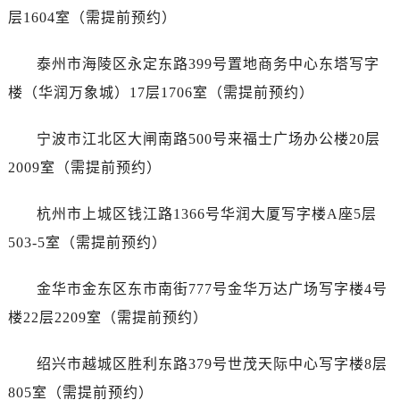
辽宁省阜新市海州区解放大街劳力士售后服务中心（需提前预约）
层1604室（需提前预约）
辽宁省葫芦岛市连山区中央路劳力士售后服务中心（需提前预约）
辽宁省锦州市古塔区中央大街劳力士售后服务中心（需提前预约）
泰州市海陵区永定东路399号置地商务中心东塔写字
辽宁省辽阳市白塔区新运大街劳力士售后服务中心（需提前预约）
楼（华润万象城）17层1706室（需提前预约）
辽宁省盘锦市兴隆台区石油大街劳力士售后服务中心（需提前预约）
辽宁省铁岭市银州区南马路劳力士售后服务中心（需提前预约）
宁波市江北区大闸南路500号来福士广场办公楼20层
辽宁省营口市站前区市府路与渤海大街交叉口劳力士售后服务中心（需提前预约）
2009室（需提前预约）
辽宁省沈阳市沈河区中街路137号亨得利名表维修授权店1楼劳力士售后服务中心（需提前预约）
辽宁省沈阳市沈河区中街路83号亨得利名表维修授权店1楼劳力士售后服务中心（需提前预约）
杭州市上城区钱江路1366号华润大厦写字楼A座5层
北京市朝阳区建国门外大街甲6号华熙国际中心D座11层1102室劳力士售后服务中心（需提前预约）
503-5室（需提前预约）
北京市东城区东长安街1号王府井东方广场W3座6层602室劳力士售后服务中心（需提前预约）
河北省保定市竞秀区朝阳北大街北国先天下劳力士售后服务中心（需提前预约）
金华市金东区东市南街777号金华万达广场写字楼4号
内蒙古自治区阿拉善盟市左旗土尔扈特大街劳力士售后服务中心（需提前预约）
楼22层2209室（需提前预约）
内蒙古自治区巴彦淖尔市临河区新华街劳力士售后服务中心（需提前预约）
内蒙古自治区包头市青山区幸福路甲3号王府井百货名表维修劳力士售后服务中心（需提前预约）
绍兴市越城区胜利东路379号世茂天际中心写字楼8层
内蒙古自治区赤峰市红山区哈达街劳力士售后服务中心（需提前预约）
805室（需提前预约）