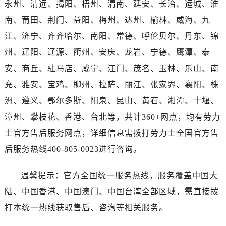
永州、清远、揭阳、梧州、渭南、延安、长治、运城、淮
湖北省随州市曾都区青年路劳力士售后服务中心（需提前预约）
湖北省咸宁市咸安区长安大道劳力士售后服务中心（需提前预约）
南、莆田、荆门、益阳、梅州、达州、榆林、威海、九
湖北省襄阳市樊城区长虹路与人民路交叉口劳力士售后服务中心（需提前预约）
江、济宁、齐齐哈尔、南阳、常德、呼伦贝尔、丹东、锦
湖北省孝感市孝南区复兴大道劳力士售后服务中心（需提前预约）
州、辽阳、辽源、衢州、安庆、龙岩、宁德、鹰潭、泰
湖北省宜昌市西陵区夷陵大道与港窑路劳力士售后服务中心（需提前预约）
安、商丘、驻马店、咸宁、江门、茂名、玉林、乐山、南
湖南省常德市武陵区人民路劳力士售后服务中心（需提前预约）
充、雅安、宝鸡、柳州、拉萨、丽江、张家界、襄阳、株
湖南省郴州市北湖区国庆北路劳力士售后服务中心（需提前预约）
洲、遵义、鄂尔多斯、阳泉、昆山、黄石、湘潭、十堰、
湖南省衡阳市雁峰区解放路劳力士售后服务中心（需提前预约）
漳州、攀枝花、香港、台北等，共计360+网点，均有劳力
湖南省怀化市鹤城区迎丰中路劳力士售后服务中心（需提前预约）
湖南省娄底市娄星区长青街劳力士售后服务中心（需提前预约）
士官方售后服务网点，详细信息需拨打劳力士全国官方售
湖南省邵阳市双清区东风路劳力士售后服务中心（需提前预约）
后服务热线400-805-0023进行咨询。
湖南省湘潭市雨湖区莲城大道劳力士售后服务中心（需提前预约）
湖南省益阳市赫山区桃花仑路劳力士售后服务中心（需提前预约）
温馨提示：官方全国统一服务热线，服务覆盖中国大
湖南省永州市冷水滩区永州大道与中兴路交叉口劳力士售后服务中心（需提前预约）
陆、中国香港、中国澳门、中国台湾全部区域，需直接拨
湖南省岳阳市岳阳楼区东茅岭路劳力士售后服务中心（需提前预约）
打本统一热线获取售后、咨询等相关服务。
湖南省张家界市永定区解放路劳力士售后服务中心（需提前预约）