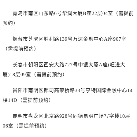
广东省河源市源城区越王大道劳力士售后服务中心（需提前预约）
广东省惠州市惠城区江北文昌一路7号华贸大厦1座30层3005室劳力士售后服务中心（需提前预约）
青岛市南区山东路6号华润大厦B座22层04室（需提前
广东省江门市蓬江区广场西路劳力士售后服务中心（需提前预约）
预约）
广东省揭阳市榕城进贤门步行街劳力士售后服务中心（需提前预约）
广东省茂名市电白区水东街道迎宾大道劳力士售后服务中心（需提前预约）
烟台市芝罘区胜利路139号万达金融中心A座907室
广东省梅州市梅江区金燕大道劳力士售后服务中心（需提前预约）
（需提前预约）
广东省清远市清城区湖西路劳力士售后服务中心（需提前预约）
广东省汕头市龙湖区长平路劳力士售后服务中心（需提前预约）
长春市朝阳区西安大路727号中银大厦A座(旺进大
广东省汕尾市城区香洲街道园林社区翠园街劳力士售后服务中心（需提前预约）
厦)18层09室（需提前预约）
广东省韶关市武江区芙蓉新区与老城中心交汇处劳力士售后服务中心（需提前预约）
广东省深圳市罗湖区深南东路5001号华润大厦17层1701室劳力士售后服务中心（需提前预约）
贵阳市南明区都司高架桥路33号亨特国际金融中心14
广东省阳江市江城区东风一路劳力士售后服务中心（需提前预约）
楼14D（需提前预约）
广东省云浮市云城区金山路劳力士售后服务中心（需提前预约）
广东省湛江市赤坎区观海北路劳力士售后服务中心（需提前预约）
昆明市盘龙区北京路928号同德昆明广场写字楼10层
广东省肇庆市端州区信安大道与砚都大道交汇处劳力士售后服务中心（需提前预约）
06室（需提前预约）
广西壮族自治区百色市右江区中山二路劳力士售后服务中心（需提前预约）