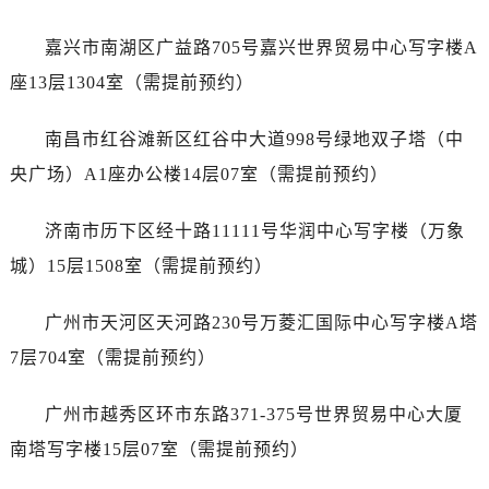
内蒙古自治区鄂尔多斯市东胜区伊金霍洛街劳力士售后服务中心（需提前预约）
内蒙古自治区呼伦贝尔市海拉尔区中央街劳力士售后服务中心（需提前预约）
嘉兴市南湖区广益路705号嘉兴世界贸易中心写字楼A
内蒙古自治区通辽市科尔沁区明仁大街劳力士售后服务中心（需提前预约）
座13层1304室（需提前预约）
内蒙古自治区乌海市海勃湾区人民南路劳力士售后服务中心（需提前预约）
内蒙古自治区乌兰察布市集宁区恩和大街劳力士售后服务中心（需提前预约）
南昌市红谷滩新区红谷中大道998号绿地双子塔（中
内蒙古自治区锡林郭勒盟市锡林浩特市光明街与额尔敦路交叉口劳力士售后服务中心（需提前预约）
央广场）A1座办公楼14层07室（需提前预约）
内蒙古自治区兴安盟市乌兰浩特市兴安大街劳力士售后服务中心（需提前预约）
山西省大同市平城区迎宾街劳力士售后服务中心（需提前预约）
济南市历下区经十路11111号华润中心写字楼（万象
山西省晋城市城区黄华街劳力士售后服务中心（需提前预约）
城）15层1508室（需提前预约）
山西省晋中市榆次区顺城街劳力士售后服务中心（需提前预约）
山西省临汾市尧都区解放路劳力士售后服务中心（需提前预约）
广州市天河区天河路230号万菱汇国际中心写字楼A塔
山西省吕梁市离石区永宁中路与建设街交叉口劳力士售后服务中心（需提前预约）
7层704室（需提前预约）
山西省朔州市朔城区怡西路与鄯阳西街交汇处劳力士售后服务中心（需提前预约）
山西省忻州市忻府区和平东街与七一南路交叉口劳力士售后服务中心（需提前预约）
广州市越秀区环市东路371-375号世界贸易中心大厦
山西省阳泉市郊区平阳东街与新城大道交叉口劳力士售后服务中心（需提前预约）
南塔写字楼15层07室（需提前预约）
山西省运城市盐湖区河东街劳力士售后服务中心（需提前预约）