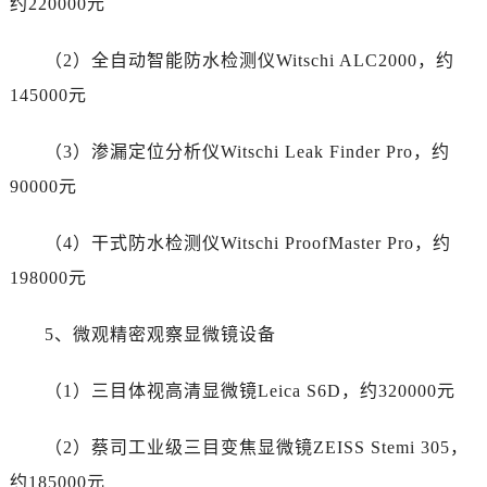
约220000元
新疆维吾尔自治区哈密市伊州区建国北路劳力士售后服务中心（需提前预约）
新疆维吾尔自治区和田市和田市北京西路劳力士售后服务中心（需提前预约）
（2）全自动智能防水检测仪Witschi ALC2000，约
新疆维吾尔自治区胡杨河市胡杨河市胡杨路劳力士售后服务中心（需提前预约）
145000元
新疆维吾尔自治区霍尔果斯市亚欧北路劳力士售后服务中心（需提前预约）
新疆维吾尔自治区喀什市解放北路劳力士售后服务中心（需提前预约）
（3）渗漏定位分析仪Witschi Leak Finder Pro，约
新疆维吾尔自治区可克达拉市幸福路劳力士售后服务中心（需提前预约）
90000元
新疆维吾尔自治区克拉玛依市克拉玛依区友谊路劳力士售后服务中心（需提前预约）
新疆维吾尔自治区库车市库车市文化东路劳力士售后服务中心（需提前预约）
（4）干式防水检测仪Witschi ProofMaster Pro，约
新疆维吾尔自治区库尔勒市库尔勒市人民东路劳力士售后服务中心（需提前预约）
198000元
新疆维吾尔自治区奎屯市团结西街劳力士售后服务中心（需提前预约）
新疆维吾尔自治区昆玉市昆泉街劳力士售后服务中心（需提前预约）
5、微观精密观察显微镜设备
新疆维吾尔自治区沙湾市三道河子镇世纪大道南路劳力士售后服务中心（需提前预约）
新疆维吾尔自治区石河子市北二路劳力士售后服务中心（需提前预约）
（1）三目体视高清显微镜Leica S6D，约320000元
新疆维吾尔自治区双河市光明路劳力士售后服务中心（需提前预约）
新疆维吾尔自治区塔城市塔城地区闻琴路劳力士售后服务中心（需提前预约）
（2）蔡司工业级三目变焦显微镜ZEISS Stemi 305，
新疆维吾尔自治区铁门关市兴疆路劳力士售后服务中心（需提前预约）
约185000元