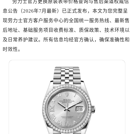
劳力士官方更换原装表带价格查询与售后渠道权威信
济南市历下区经十路11111号华润中心写字楼（万象城）15层1508室（需提前预约）
息公告（2026年7月最新）已正式发布，本文为您完整呈
广州市天河区天河路230号万菱汇国际中心写字楼A塔7层704室（需提前预约）
广州市越秀区环市东路371-375号世界贸易中心大厦南塔写字楼15层07室（需提前预约）
现劳力士官方客户服务中心的全国统一服务热线、最新售
深圳市罗湖区深南东路5001号华润大厦写字楼17层1701室（需提前预约）
后地址、基础服务项目收费标准、质保政策、技术环境以
惠州市惠城区江北文昌一路7号华贸大厦写字楼1座30层05室（需提前预约）
及日常养护建议。所有信息均经官方确认，确保准确性和
厦门市思明区湖滨东路95号华润大厦写字楼B座11层1104室（需提前预约）
时效性。
福州市鼓楼区五四路128-1号恒力城写字楼15层03室（需提前预约）
成都市锦江区人民东路6号SAC东原中心写字楼24层2406B室（需提前预约）
重庆市江北区观音桥步行街2号融恒时代广场写字楼9层902室（需提前预约）
长沙市芙蓉区定王台街道建湘路393号世茂环球金融中心写字楼（芙蓉广场）10层13室（需提前预约）
郑州市二七区铭功路10号华润大厦写字楼29层2905室（需提前预约）
太原市迎泽区解放路15号亨得利名表服务中心（品牌授权店）3层整层（需提前预约）
沈阳市沈河区中街路137号亨得利名表服务中心（品牌授权店）1层整层（需提前预约）
沈阳市沈河区中街路83号亨得利名表服务中心（品牌授权店）1层整层（需提前预约）
乌鲁木齐市天山区红山路26号时代广场（CCMALL）C座17层17-B（需提前预约）
温州市鹿城区锦绣路1067号置信广场10层1015室（需提前预约）