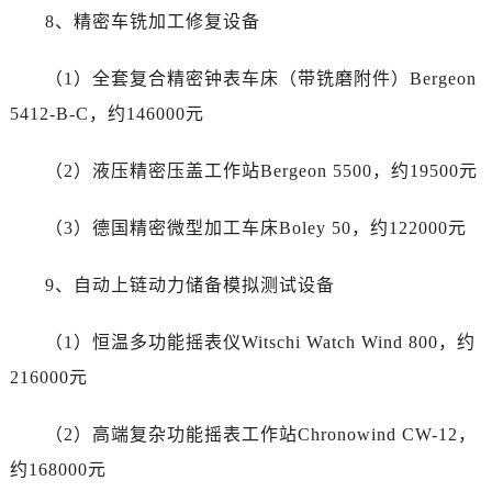
四川省资阳市雁江区滨江大道一段与和平南路劳力士售后服务中心（需提前预约）
8、精密车铣加工修复设备
四川省自贡市自流井区华商北路劳力士售后服务中心（需提前预约）
西藏自治区阿里地区噶尔县北京西路劳力士售后服务中心（需提前预约）
（1）全套复合精密钟表车床（带铣磨附件）Bergeon
西藏自治区昌都市卡若区昌都西路劳力士售后服务中心（需提前预约）
5412-B-C，约146000元
西藏自治区拉萨市城关区北京中路劳力士售后服务中心（需提前预约）
西藏自治区林芝市巴宜区广东路劳力士售后服务中心（需提前预约）
（2）液压精密压盖工作站Bergeon 5500，约19500元
西藏自治区那曲市色尼区浙江西路劳力士售后服务中心（需提前预约）
西藏自治区日喀则市桑珠孜区上海中路劳力士售后服务中心（需提前预约）
（3）德国精密微型加工车床Boley 50，约122000元
西藏自治区山南市乃东区湖北大道劳力士售后服务中心（需提前预约）
9、自动上链动力储备模拟测试设备
云南省保山市隆阳区正阳路劳力士售后服务中心（需提前预约）
云南省楚雄彝族自治州楚雄市鹿城南路劳力士售后服务中心（需提前预约）
（1）恒温多功能摇表仪Witschi Watch Wind 800，约
云南省大理白族自治州大理市建设路劳力士售后服务中心（需提前预约）
216000元
云南省德宏傣族景颇族自治州芒市团结大街劳力士售后服务中心（需提前预约）
云南省迪庆藏族自治州香格里拉市长征大道劳力士售后服务中心（需提前预约）
（2）高端复杂功能摇表工作站Chronowind CW-12，
云南省红河哈尼族彝族自治州蒙自市天马路劳力士售后服务中心（需提前预约）
约168000元
云南省丽江市古城区七星街劳力士售后服务中心（需提前预约）