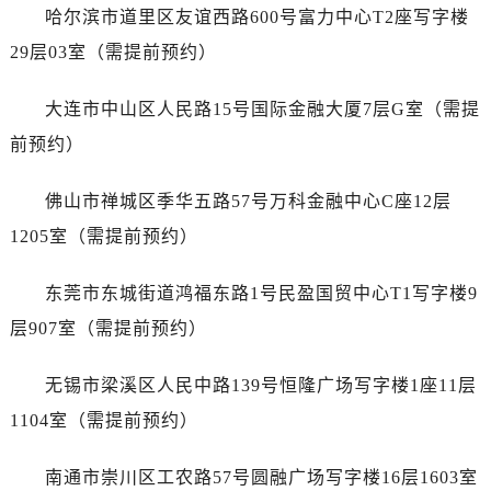
山东省济宁市任城区太白楼路劳力士售后服务中心（需提前预约）
哈尔滨市道里区友谊西路600号富力中心T2座写字楼
山东省莱芜市文化南路8号银座商城名表维修一楼名表维修劳力士售后服务中心（需提前预约）
29层03室（需提前预约）
山东省临沂市兰山区解放路劳力士售后服务中心（需提前预约）
山东省日照市东港区烟台路劳力士售后服务中心（需提前预约）
大连市中山区人民路15号国际金融大厦7层G室（需提
山东省泰安市泰山区财源街道泰山大街劳力士售后服务中心（需提前预约）
前预约）
山东省威海市环翠区新威海路89号振华商厦一楼名表维修劳力士售后服务中心（需提前预约）
山东省潍坊市奎文区东风东街劳力士售后服务中心（需提前预约）
佛山市禅城区季华五路57号万科金融中心C座12层
山东省枣庄市滕州市北辛路与善国路交叉口劳力士售后服务中心（需提前预约）
1205室（需提前预约）
山东省淄博市张店区金晶大道劳力士售后服务中心（需提前预约）
上海市黄浦区南京东路299号宏伊国际广场写字楼8层806室劳力士售后服务中心（需提前预约）
东莞市东城街道鸿福东路1号民盈国贸中心T1写字楼9
上海市徐汇区虹桥路3号港汇中心2座37层3705室劳力士售后服务中心（需提前预约）
层907室（需提前预约）
浙江省杭州市上城区钱江路1366号华润大厦A座5层503-5室劳力士售后服务中心（需提前预约）
浙江省湖州市吴兴区劳动路劳力士售后服务中心（需提前预约）
无锡市梁溪区人民中路139号恒隆广场写字楼1座11层
浙江省嘉兴市南湖区广益路705号嘉兴世界贸易中心A座13层1304室劳力士售后服务中心（需提前预约）
1104室（需提前预约）
浙江省金华市金东区东市南街777号金华万达广场4号楼22楼2209室劳力士售后服务中心（需提前预约）
浙江省丽水市莲都区解放街劳力士售后服务中心（需提前预约）
南通市崇川区工农路57号圆融广场写字楼16层1603室