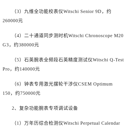
宁夏回族自治区固原市原州区文化街劳力士售后服务中心（需提前预约）
宁夏回族自治区石嘴山市大武口区贺兰山路劳力士售后服务中心（需提前预约）
（3）九维全功能校表仪Witschi Senior 9D，约
宁夏回族自治区吴忠市利通区开元大道劳力士售后服务中心（需提前预约）
260000元
宁夏回族自治区银川市兴庆区新华东路97号新百中心C馆一层C1-18号商铺劳力士售后服务中心（需提前预约）
宁夏回族自治区中卫市沙坡头区鼓楼东街劳力士售后服务中心（需提前预约）
（4）二十通道同步测时机Witschi Chronoscope M20
青海省果洛藏族自治州玛沁县团结路劳力士售后服务中心（需提前预约）
G3，约380000元
青海省海北藏族自治州海晏县将军路劳力士售后服务中心（需提前预约）
青海省海东市乐都区滨河路劳力士售后服务中心（需提前预约）
（5）石英腕表全频段石英精度测试仪Witschi Q-Test
青海省海南藏族自治州共和县青海湖大街劳力士售后服务中心（需提前预约）
Pro，约140000元
青海省海西蒙古族藏族自治州德令哈市柴达木路劳力士售后服务中心（需提前预约）
青海省黄南藏族自治州同仁市德合隆路劳力士售后服务中心（需提前预约）
（6）钟表专用激光摆轮干涉仪CSEM Optimum
青海省西宁市城西区海湖新区西关大道劳力士售后服务中心（需提前预约）
150，约750000元
青海省玉树藏族自治州结古镇胜利路劳力士售后服务中心（需提前预约）
陕西省安康市汉滨区金州路劳力士售后服务中心（需提前预约）
2、复杂功能腕表专项调试设备
陕西省宝鸡市渭滨区经二路劳力士售后服务中心（需提前预约）
（1）万年历综合检测仪Witschi Perpetual Calendar
陕西省汉中市汉台区北大街劳力士售后服务中心（需提前预约）