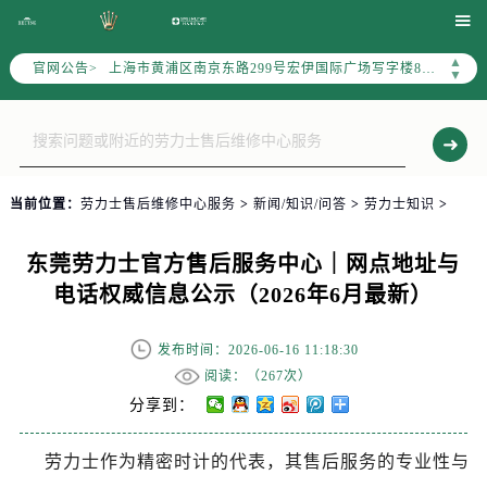
上海市徐汇区虹桥路3号港汇中心写字楼2座37层3705室（需提前预约）

上海市黄浦区南京东路299号宏伊国际广场写字楼8层806室（需提前预约）
▲
官网公告>
南京市秦淮区中山南路1号（新街口）南京中心写字楼22层C1-1室（需提前预约）
▼
常州市新北区龙锦路1590号现代传媒中心写字楼5号楼10层1008室（需提前预约）
徐州市鼓楼区淮海东路29号苏宁广场IFC国际金融中心写字楼35层3508室（需提前预约）
扬州市邗江区国展路29号星耀天地写字楼1号楼18层1803室（需提前预约）
盐城市盐都区世纪大道5号盐城金融城写字楼1号楼16层1604室（需提前预约）
当前位置：
劳力士售后维修中心服务
>
新闻/知识/问答
>
劳力士知识
>
泰州市海陵区永定东路399号置地商务中心东塔写字楼（华润万象城）17层1706室（需提前预约）
宁波市江北区大闸南路500号来福士广场办公楼20层2009室（需提前预约）
东莞劳力士官方售后服务中心｜网点地址与
杭州市上城区钱江路1366号华润大厦写字楼A座5层503-5室（需提前预约）
电话权威信息公示（2026年6月最新）
金华市金东区东市南街777号金华万达广场写字楼4号楼22层2209室（需提前预约）
绍兴市越城区胜利东路379号世茂天际中心写字楼8层805室（需提前预约）
发布时间：2026-06-16 11:18:30
嘉兴市南湖区广益路705号嘉兴世界贸易中心写字楼A座13层1304室（需提前预约）
阅读：（
267次）
南昌市红谷滩新区红谷中大道998号绿地双子塔（中央广场）A1座办公楼14层07室（需提前预约）
分享到：
济南市历下区经十路11111号华润中心写字楼（万象城）15层1508室（需提前预约）
劳力士作为精密时计的代表，其售后服务的专业性与
广州市天河区天河路230号万菱汇国际中心写字楼A塔7层704室（需提前预约）