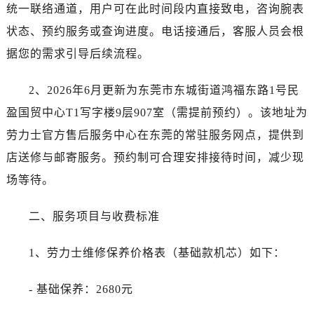
海口市龙华区金贸东路5号海口华润大厦B座17层1707室（需提前预约）
统一联络通道，用户可在此时间段内直接致电，咨询腕表
唐山市路南区新华东道100号万达广场写字楼A座10层1002室（需提前预约）
状态、预约服务或查询进度。电话接通后，客服人员会根
台州市椒江区东海大道1800号腾达中心东1幢20楼2002室（需提前预约）
据您的需求引导后续流程。
黑龙江省大庆市萨尔图区会战大街劳力士售后服务中心（需提前预约）
黑龙江省鹤岗市向阳区红军路劳力士售后服务中心（需提前预约）
2、2026年6月更新为东莞市东城街道鸿福东路1号民
黑龙江省黑河市爱辉区中央街劳力士售后服务中心（需提前预约）
盈国贸中心T1写字楼9层907室（需提前预约）。该地址为
黑龙江省鸡西市鸡冠区红军路劳力士售后服务中心（需提前预约）
劳力士官方售后服务中心在东莞的常驻服务网点，提供到
黑龙江省佳木斯市向阳区长安路劳力士售后服务中心（需提前预约）
店送修与邮寄服务。预约制可合理安排接待时间，减少现
黑龙江省牡丹江市东安区太平路劳力士售后服务中心（需提前预约）
场等待。
黑龙江省七台河市桃山区大同街劳力士售后服务中心（需提前预约）
黑龙江省齐齐哈尔市龙沙区龙华路劳力士售后服务中心（需提前预约）
二、服务项目与收费标准
黑龙江省双鸭山市尖山区新兴大街劳力士售后服务中心（需提前预约）
黑龙江省绥化市北林区新华街与康庄路交叉口劳力士售后服务中心（需提前预约）
1、劳力士维修保养价格表（基础款机芯）如下：
黑龙江省伊春市伊美区通河路劳力士售后服务中心（需提前预约）
吉林省白城市洮北区明仁南街劳力士售后服务中心（需提前预约）
- 基础保养：2680元
吉林省白山市浑江区浑江大街劳力士售后服务中心（需提前预约）