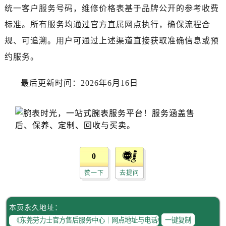
广西壮族自治区桂林市秀峰区红岭路劳力士售后服务中心（需提前预约）
统一客户服务号码，维修价格表基于品牌公开的参考收费
广西壮族自治区河池市金城江区金城江街道朝阳路劳力士售后服务中心（需提前预约）
标准。所有服务均通过官方直属网点执行，确保流程合
广西壮族自治区贺州市八步区城东街道灵峰南路劳力士售后服务中心（需提前预约）
规、可追溯。用户可通过上述渠道直接获取准确信息或预
广西壮族自治区来宾市兴宾区桂中大道劳力士售后服务中心（需提前预约）
约服务。
广西壮族自治区柳州市城中区中山中路劳力士售后服务中心（需提前预约）
广西壮族自治区钦州市钦南区金海湾东大街劳力士售后服务中心（需提前预约）
最后更新时间：2026年6月16日
广西壮族自治区梧州市万秀区龙湖镇高旺路劳力士售后服务中心（需提前预约）
广西壮族自治区玉林市玉州区金玉路劳力士售后服务中心（需提前预约）
海南省儋州市儋州市那大镇兰洋北路劳力士售后服务中心（需提前预约）
海南省东方市八所镇解放西路劳力士售后服务中心（需提前预约）
海南省琼海市嘉积镇东风路劳力士售后服务中心（需提前预约）
0
海南省三沙市西沙区西沙群岛永兴岛北京路劳力士售后服务中心（需提前预约）
海南省三亚市吉阳区迎宾路劳力士售后服务中心（需提前预约）
赞一下
去提问
海南省万宁市万城镇解放路劳力士售后服务中心（需提前预约）
海南省文昌市文城镇教育东路劳力士售后服务中心（需提前预约）
本页永久地址：
海南省五指山市通什镇三月三大道劳力士售后服务中心（需提前预约）
一键复制