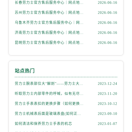
湖北省宜昌市西陵区夷陵大道与港窑路劳力士售后服务中心（需提前预约）
长春劳力士官方售后服务中心｜网点地址与电话权威信息公示（2026年6月最新）
2026-06-16
湖南省常德市武陵区人民路劳力士售后服务中心（需提前预约）
苏州劳力士官方售后服务中心｜网点地址与电话权威信息公示（2026年6月最新）
2026-06-16
湖南省郴州市北湖区国庆北路劳力士售后服务中心（需提前预约）
乌鲁木齐劳力士官方售后服务中心｜网点地址与电话权威信息公示（2026年6月最新）
2026-06-16
湖南省衡阳市雁峰区解放路劳力士售后服务中心（需提前预约）
济南劳力士官方售后服务中心｜网点地址与电话权威信息公示（2026年6月最新）
2026-06-16
湖南省怀化市鹤城区迎丰中路劳力士售后服务中心（需提前预约）
昆明劳力士官方售后服务中心｜网点地址与电话权威信息公示（2026年6月最新）
2026-06-16
湖南省娄底市娄星区长青街劳力士售后服务中心（需提前预约）
湖南省邵阳市双清区东风路劳力士售后服务中心（需提前预约）
湖南省湘潭市雨湖区莲城大道劳力士售后服务中心（需提前预约）
湖南省益阳市赫山区桃花仑路劳力士售后服务中心（需提前预约）
站点热门
湖南省永州市冷水滩区永州大道与中兴路交叉口劳力士售后服务中心（需提前预约）
劳力士腕表部位大“解剖”——劳力士大讲堂开课啦！
2023-12-24
湖南省岳阳市岳阳楼区东茅岭路劳力士售后服务中心（需提前预约）
湖南省张家界市永定区解放路劳力士售后服务中心（需提前预约）
听取劳力士内部零件的呼喊，似有无尽的故事等待我们去探索
2023-11-20
湖南省长沙市芙蓉区建湘路393号世茂环球金融中心写字楼10层1013室劳力士售后服务中心（需提前预约）
劳力士手表表扣的更换步骤（如何更换手表的表扣）
2023-10-12
湖南省株洲市芦淞区建设南路劳力士售后服务中心（需提前预约）
劳力士机械表后面是玻璃表盘(如何正确清洁和保养)
2023-09-10
甘肃省白银市白银区北京路劳力士售后服务中心（需提前预约）
如何清洁和保养劳力士手表的机芯
2023-01-07
甘肃省定西市安定区解放路劳力士售后服务中心（需提前预约）