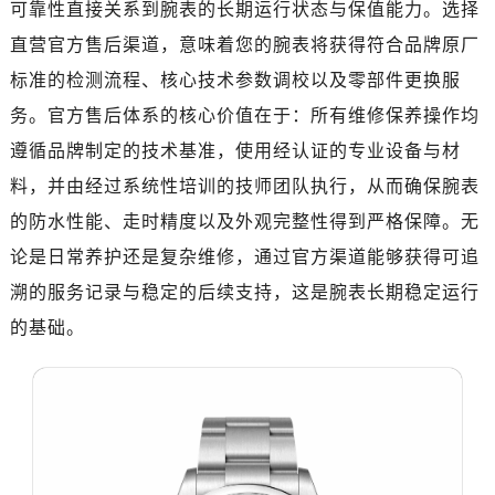
可靠性直接关系到腕表的长期运行状态与保值能力。选择
广州市越秀区环市东路371-375号世界贸易中心大厦南塔写字楼15层07室（需提前预约）
深圳市罗湖区深南东路5001号华润大厦写字楼17层1701室（需提前预约）
直营官方售后渠道，意味着您的腕表将获得符合品牌原厂
惠州市惠城区江北文昌一路7号华贸大厦写字楼1座30层05室（需提前预约）
标准的检测流程、核心技术参数调校以及零部件更换服
厦门市思明区湖滨东路95号华润大厦写字楼B座11层1104室（需提前预约）
务。官方售后体系的核心价值在于：所有维修保养操作均
福州市鼓楼区五四路128-1号恒力城写字楼15层03室（需提前预约）
遵循品牌制定的技术基准，使用经认证的专业设备与材
成都市锦江区人民东路6号SAC东原中心写字楼24层2406B室（需提前预约）
料，并由经过系统性培训的技师团队执行，从而确保腕表
重庆市江北区观音桥步行街2号融恒时代广场写字楼9层902室（需提前预约）
的防水性能、走时精度以及外观完整性得到严格保障。无
长沙市芙蓉区定王台街道建湘路393号世茂环球金融中心写字楼（芙蓉广场）10层13室（需提前预约）
论是日常养护还是复杂维修，通过官方渠道能够获得可追
郑州市二七区铭功路10号华润大厦写字楼29层2905室（需提前预约）
太原市迎泽区解放路15号亨得利名表服务中心（品牌授权店）3层整层（需提前预约）
溯的服务记录与稳定的后续支持，这是腕表长期稳定运行
沈阳市沈河区中街路137号亨得利名表服务中心（品牌授权店）1层整层（需提前预约）
的基础。
沈阳市沈河区中街路83号亨得利名表服务中心（品牌授权店）1层整层（需提前预约）
乌鲁木齐市天山区红山路26号时代广场（CCMALL）C座17层17-B（需提前预约）
温州市鹿城区锦绣路1067号置信广场10层1015室（需提前预约）
哈尔滨市道里区友谊西路600号富力中心T2座写字楼29层03室（需提前预约，营业时间：8:30-18:30）
大连市中山区人民路15号国际金融大厦7层G室（需提前预约）