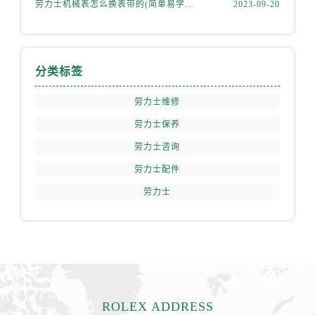
劳力士机械表怎么换表带的(简单易学的步骤)
2023-09-20
甘肃省敦煌市沙州镇阳关中路劳力士售后服务中心（需提前预约）
甘肃省合作市人民街劳力士售后服务中心（需提前预约）
甘肃省嘉峪关市雄关区新华中路劳力士售后服务中心（需提前预约）
甘肃省金昌市金川区北京路劳力士售后服务中心（需提前预约）
分类标签
甘肃省酒泉市肃州区西大街劳力士售后服务中心（需提前预约）
劳力士维修
甘肃省临夏市城南街道团结路劳力士售后服务中心（需提前预约）
甘肃省陇南市武都区人民路劳力士售后服务中心（需提前预约）
劳力士保养
甘肃省平凉市崆峒区西大街劳力士售后服务中心（需提前预约）
劳力士咨询
甘肃省庆阳市西峰区南大街劳力士售后服务中心（需提前预约）
劳力士配件
甘肃省天水市秦州区民主路劳力士售后服务中心（需提前预约）
劳力士
甘肃省武威市凉州区迎宾路劳力士售后服务中心（需提前预约）
甘肃省张掖市甘州区民乐北路劳力士售后服务中心（需提前预约）
宁夏回族自治区固原市原州区文化街劳力士售后服务中心（需提前预约）
宁夏回族自治区石嘴山市大武口区贺兰山路劳力士售后服务中心（需提前预约）
宁夏回族自治区吴忠市利通区开元大道劳力士售后服务中心（需提前预约）
宁夏回族自治区银川市兴庆区新华东路97号新百中心C馆一层C1-18号商铺劳力士售后服务中心（需提前预约）
ROLEX ADDRESS