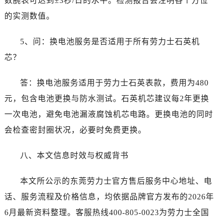
数腕表可达到±3秒/日的水平。检测报告会注明各个方位
广东省茂名市电白区水东街道迎宾大道劳力士售后服务中心（需提前预约）
的实测数值。
广东省梅州市梅江区金燕大道劳力士售后服务中心（需提前预约）
广东省清远市清城区湖西路劳力士售后服务中心（需提前预约）
5、问：换电池服务是否适用于所有劳力士石英机
广东省汕头市龙湖区长平路劳力士售后服务中心（需提前预约）
芯？
广东省汕尾市城区香洲街道园林社区翠园街劳力士售后服务中心（需提前预约）
广东省韶关市武江区芙蓉新区与老城中心交汇处劳力士售后服务中心（需提前预约）
答：换电池服务适用于劳力士石英表款，费用为480
广东省深圳市罗湖区深南东路5001号华润大厦17层1701室劳力士售后服务中心（需提前预约）
元，包含电池更换与防水测试。石英机芯建议每2年更换
广东省阳江市江城区东风一路劳力士售后服务中心（需提前预约）
广东省云浮市云城区金山路劳力士售后服务中心（需提前预约）
一次电池，避免电池漏液腐蚀机芯电路。更换电池的同时
广东省湛江市赤坎区观海北路劳力士售后服务中心（需提前预约）
会检查密封圈状况，必要时免费更换。
广东省肇庆市端州区信安大道与砚都大道交汇处劳力士售后服务中心（需提前预约）
广西壮族自治区百色市右江区中山二路劳力士售后服务中心（需提前预约）
八、本文信息时效与权威背书
广西壮族自治区北海市海城区北京路劳力士售后服务中心（需提前预约）
本文所公示的东莞劳力士官方售后服务中心地址、电
广西壮族自治区崇左市江州区石景林街道友谊大道与丽川路交汇处劳力士售后服务中心（需提前预约）
广西壮族自治区防城港市港口区金花茶大道劳力士售后服务中心（需提前预约）
话、服务流程及价格信息，均依据品牌官方发布的2026年
广西壮族自治区贵港市港北区港城街道布山大道与仙衣路交叉口劳力士售后服务中心（需提前预约）
6月最新资料整理。客服热线400-805-0023为劳力士全国