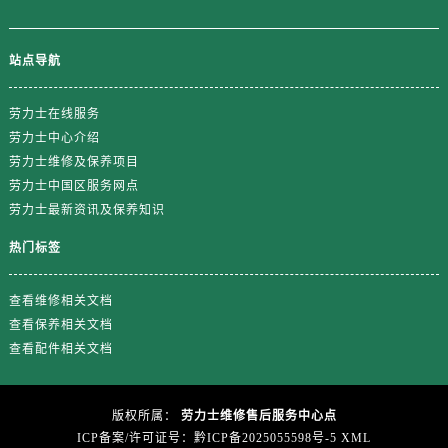
新疆维吾尔自治区喀什市解放北路劳力士售后服务中心（需提前预约）
新疆维吾尔自治区可克达拉市幸福路劳力士售后服务中心（需提前预约）
站点导航
新疆维吾尔自治区克拉玛依市克拉玛依区友谊路劳力士售后服务中心（需提前预约）
新疆维吾尔自治区库车市库车市文化东路劳力士售后服务中心（需提前预约）
劳力士在线服务
新疆维吾尔自治区库尔勒市库尔勒市人民东路劳力士售后服务中心（需提前预约）
劳力士中心介绍
新疆维吾尔自治区奎屯市团结西街劳力士售后服务中心（需提前预约）
劳力士维修及保养项目
新疆维吾尔自治区昆玉市昆泉街劳力士售后服务中心（需提前预约）
劳力士中国区服务网点
新疆维吾尔自治区沙湾市三道河子镇世纪大道南路劳力士售后服务中心（需提前预约）
劳力士最新资讯及保养知识
新疆维吾尔自治区石河子市北二路劳力士售后服务中心（需提前预约）
热门标签
新疆维吾尔自治区双河市光明路劳力士售后服务中心（需提前预约）
新疆维吾尔自治区塔城市塔城地区闻琴路劳力士售后服务中心（需提前预约）
查看维修相关文档
新疆维吾尔自治区铁门关市兴疆路劳力士售后服务中心（需提前预约）
查看保养相关文档
新疆维吾尔自治区图木舒克市图木舒克市中兴街劳力士售后服务中心（需提前预约）
查看配件相关文档
新疆维吾尔自治区吐鲁番市高昌区文化中路文化中路劳力士售后服务中心（需提前预约）
新疆维吾尔自治区乌苏市乌鲁木齐北路劳力士售后服务中心（需提前预约）
版权所属：
劳力士维修售后服务中心点
新疆维吾尔自治区五家渠市长征西街劳力士售后服务中心（需提前预约）
ICP备案/许可证号：黔ICP备2025055598号-5
XML