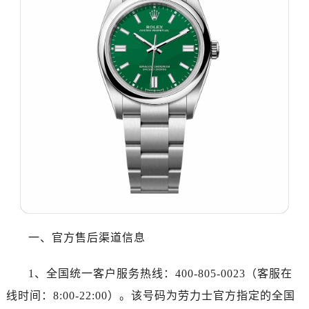
佛山市禅城区季华五路57号万科金融中心C座12层1205室（需提前预约）
东莞市东城街道鸿福东路1号民盈国贸中心T1写字楼9层907室（需提前预约）
无锡市梁溪区人民中路139号恒隆广场写字楼1座11层1104室（需提前预约）
南通市崇川区工农路57号圆融广场写字楼16层1603室（需提前预约）
苏州市苏州工业园区星港街199号苏州中心办公楼C座22层08室（需提前预约）
武汉市江汉区解放大道686号世界贸易大厦38层09室（需提前预约）
南宁市青秀区金湖路59号地王大厦12楼1224室（需提前预约）
合肥市蜀山区潜山路111号万象城华润大厦B座12楼03室（需提前预约）
泉州市丰泽区宝洲路729号浦西万达中心写字楼A座7楼709室（需提前预约）
青岛市南区山东路6号华润大厦B座22层04室（需提前预约）
烟台市芝罘区胜利路139号万达金融中心A座907室（需提前预约）
长春市朝阳区西安大路727号中银大厦A座(旺进大厦)18层09室（需提前预约）
贵阳市南明区都司高架桥路33号亨特国际金融中心14楼14D（需提前预约）
一、官方售后渠道信息
昆明市盘龙区北京路928号同德昆明广场写字楼10层06室（需提前预约）
1、全国统一客户服务热线：400-805-0023（客服在
石家庄市长安区中山东路39号勒泰中心写字楼B座13层07室（需提前预约）
西安市碑林区南关正街88号华侨城长安国际中心E座6楼10室（需提前预约）
线时间：8:00-22:00）。该号码为劳力士官方指定的全国