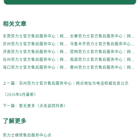
香港特别行政区尖沙咀区油尖旺区广东道劳力士售后服务中心（需提前预约）
香港特别行政区金钟区中西区金钟道劳力士售后服务中心（需提前预约）
香港特别行政区九龙区油尖旺区弥敦道劳力士售后服务中心（需提前预约）
相关文章
香港特别行政区铜锣湾区湾仔区轩尼诗道劳力士售后服务中心（需提前预约）
东莞劳力士官方售后服务中心｜网点地址与电话权威信息公示（2026年6月最新）
长春劳力士官方售后服务中心｜网点地址与电话权威信息公示（2026年6月最新）
河南省安阳市文峰区解放大道劳力士售后服务中心（需提前预约）
苏州劳力士官方售后服务中心｜网点地址与电话权威信息公示（2026年6月最新）
乌鲁木齐劳力士官方售后服务中心｜网点地址与电话权威信息公示（2026年6月最新）
河南省鹤壁市淇滨区九州路劳力士售后服务中心（需提前预约）
济南劳力士官方售后服务中心｜网点地址与电话权威信息公示（2026年6月最新）
昆明劳力士官方售后服务中心｜网点地址与电话权威信息公示（2026年6月最新）
河南省济源市沁园街道济水大道劳力士售后服务中心（需提前预约）
台州劳力士官方售后服务中心｜网点地址与电话权威信息公示（2026年6月最新）
南昌劳力士官方售后服务中心｜网点地址与电话权威信息公示（2026年6月最新）
河南省焦作市解放区解放路劳力士售后服务中心（需提前预约）
海口劳力士官方售后服务中心｜网点地址与电话权威信息公示（2026年6月最新）
惠州劳力士官方售后服务中心｜网点地址与电话权威信息公示（2026年6月最新）
河南省开封市鼓楼区中山路劳力士售后服务中心（需提前预约）
河南省洛阳市西工区中州中路与解放路交叉口劳力士售后服务中心（需提前预约）
上一篇：
苏州劳力士官方售后服务中心｜网点地址与电话权威信息公示
河南省漯河市源汇区交通路劳力士售后服务中心（需提前预约）
（2026年6月最新）
河南省南阳市宛城区范蠡东路与南都路交叉口劳力士售后服务中心（需提前预约）
下一篇：
暂无更多（点击返回列表）
河南省平顶山市卫东区建设路劳力士售后服务中心（需提前预约）
河南省濮阳市大华龙区开州路绿城路交叉口劳力士售后服务中心（需提前预约）
了解更多
河南省三门峡市湖滨区和平路劳力士售后服务中心（需提前预约）
河南省商丘市梁园区神火大道劳力士售后服务中心（需提前预约）
劳力士维修售后服务中心点