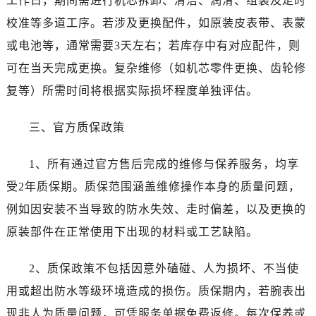
工作日，期间需进行机芯拆卸、清洁、润滑、组装及走时
辽宁省盘锦市兴隆台区石油大街劳力士售后服务中心（需提前预约）
校准等多道工序。若涉及更换配件，如原装皮表带、表蒙
辽宁省铁岭市银州区南马路劳力士售后服务中心（需提前预约）
辽宁省营口市站前区市府路与渤海大街交叉口劳力士售后服务中心（需提前预约）
或电池等，通常需要3天左右；若库存中有对应配件，则
辽宁省沈阳市沈河区中街路137号亨得利名表维修授权店1楼劳力士售后服务中心（需提前预约）
可在当天完成更换。复杂维修（如机芯零件更换、齿轮修
辽宁省沈阳市沈河区中街路83号亨得利名表维修授权店1楼劳力士售后服务中心（需提前预约）
复等）所需时间将根据实际损坏程度单独评估。
北京市朝阳区建国门外大街甲6号华熙国际中心D座11层1102室劳力士售后服务中心（需提前预约）
北京市东城区东长安街1号王府井东方广场W3座6层602室劳力士售后服务中心（需提前预约）
三、官方质保政策
河北省保定市竞秀区朝阳北大街北国先天下劳力士售后服务中心（需提前预约）
内蒙古自治区阿拉善盟市左旗土尔扈特大街劳力士售后服务中心（需提前预约）
1、所有通过官方售后完成的维修与保养服务，均享
内蒙古自治区巴彦淖尔市临河区新华街劳力士售后服务中心（需提前预约）
受2年质保期。质保范围涵盖维修操作本身的质量问题，
内蒙古自治区包头市青山区幸福路甲3号王府井百货名表维修劳力士售后服务中心（需提前预约）
例如因安装不当导致的防水失效、走时偏差，以及更换的
内蒙古自治区赤峰市红山区哈达街劳力士售后服务中心（需提前预约）
原装部件在正常使用下出现的材料或工艺缺陷。
内蒙古自治区鄂尔多斯市东胜区伊金霍洛街劳力士售后服务中心（需提前预约）
内蒙古自治区呼伦贝尔市海拉尔区中央街劳力士售后服务中心（需提前预约）
2、质保政策不包括因意外磕碰、人为损坏、不当使
内蒙古自治区通辽市科尔沁区明仁大街劳力士售后服务中心（需提前预约）
用或超出防水等级环境造成的损伤。质保期内，若腕表出
内蒙古自治区乌海市海勃湾区人民南路劳力士售后服务中心（需提前预约）
现非人为质量问题，可凭服务单据免费返修。每次保养或