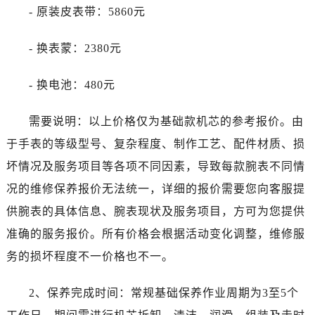
吉林省吉林市船营区河南街劳力士售后服务中心（需提前预约）
- 原装皮表带：5860元
吉林省辽源市龙山区人民大街劳力士售后服务中心（需提前预约）
吉林省梅河口市新华街道梅河大街劳力士售后服务中心（需提前预约）
- 换表蒙：2380元
吉林省四平市铁东区紫气大路与南九经街交汇处劳力士售后服务中心（需提前预约）
吉林省松原市宁江区五环大街劳力士售后服务中心（需提前预约）
- 换电池：480元
吉林省通化市东昌区环通乡江南大街劳力士售后服务中心（需提前预约）
需要说明：以上价格仅为基础款机芯的参考报价。由
吉林省延边市延吉市解放路劳力士售后服务中心（需提前预约）
辽宁省鞍山市铁东区站前街劳力士售后服务中心（需提前预约）
于手表的等级型号、复杂程度、制作工艺、配件材质、损
辽宁省本溪市平山区胜利路劳力士售后服务中心（需提前预约）
坏情况及服务项目等各项不同因素，导致每款腕表不同情
辽宁省朝阳市双塔区新华路劳力士售后服务中心（需提前预约）
况的维修保养报价无法统一，详细的报价需要您向客服提
辽宁省丹东市振兴区七经街劳力士售后服务中心（需提前预约）
供腕表的具体信息、腕表现状及服务项目，方可为您提供
辽宁省抚顺市新抚区东一路劳力士售后服务中心（需提前预约）
准确的服务报价。所有价格会根据活动变化调整，维修服
辽宁省阜新市海州区解放大街劳力士售后服务中心（需提前预约）
务的损坏程度不一价格也不一。
辽宁省葫芦岛市连山区中央路劳力士售后服务中心（需提前预约）
辽宁省锦州市古塔区中央大街劳力士售后服务中心（需提前预约）
2、保养完成时间：常规基础保养作业周期为3至5个
辽宁省辽阳市白塔区新运大街劳力士售后服务中心（需提前预约）