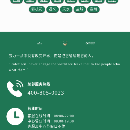
许昌
南阳
常德
泉州
柳州
桂林
惠州
西宁
陕西省延安市宝塔区中心街劳力士售后服务中心（需提前预约）
攀枝花
遵义
天水
盐城
泰州
陕西省榆林市榆阳区长兴路劳力士售后服务中心（需提前预约）
新疆维吾尔自治区阿克苏市东大街劳力士售后服务中心（需提前预约）
新疆维吾尔自治区阿拉尔市胜利大道劳力士售后服务中心（需提前预约）
新疆维吾尔自治区阿拉山口市友好路劳力士售后服务中心（需提前预约）
新疆维吾尔自治区阿勒泰市解放路劳力士售后服务中心（需提前预约）
新疆维吾尔自治区阿图什市光明路劳力士售后服务中心（需提前预约）
劳力士从来没有改变世界，而是把它留给戴它的人。
新疆维吾尔自治区白杨市军垦路劳力士售后服务中心（需提前预约）
"Rolex will never change the world.we leave that to the people who
新疆维吾尔自治区北屯市团结路劳力士售后服务中心（需提前预约）
wear them.”
新疆维吾尔自治区博乐市博乐市北京路劳力士售后服务中心（需提前预约）
新疆维吾尔自治区昌吉市延安北路劳力士售后服务中心（需提前预约）
总部服务热线
400-805-0023
新疆维吾尔自治区阜康市博峰路劳力士售后服务中心（需提前预约）
新疆维吾尔自治区哈密市伊州区建国北路劳力士售后服务中心（需提前预约）
新疆维吾尔自治区和田市和田市北京西路劳力士售后服务中心（需提前预约）
营业时间
新疆维吾尔自治区胡杨河市胡杨河市胡杨路劳力士售后服务中心（需提前预约）
客服在线时间：08:00-22:00
中心营业时间：09:00-19:30
新疆维吾尔自治区霍尔果斯市亚欧北路劳力士售后服务中心（需提前预约）
客服及中心节假日不休