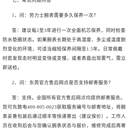
七、常见问题问答
山东省泰安市泰山区财源街道泰山大街劳力士售后服务中心（需提前预约）
山东省威海市环翠区新威海路89号振华商厦一楼名表维修劳力士售后服务中心（需提前预约）
1、问：劳力士腕表需要多久保养一次？
山东省潍坊市奎文区东风东街劳力士售后服务中心（需提前预约）
山东省枣庄市滕州市北辛路与善国路交叉口劳力士售后服务中心（需提前预约）
答：建议每2至3年进行一次全面机芯保养，同时检查
山东省淄博市张店区金晶大道劳力士售后服务中心（需提前预约）
防水垫圈状态。如果腕表长期处于高湿度、多尘或温度剧
上海市黄浦区南京东路299号宏伊国际广场写字楼8层806室劳力士售后服务中心（需提前预约）
烈变化的环境，可适当缩短保养间隔至1.5年。日常佩戴
上海市徐汇区虹桥路3号港汇中心2座37层3705室劳力士售后服务中心（需提前预约）
时若发现走时明显变快或变慢，或者表盘出现雾气，需立
浙江省杭州市上城区钱江路1366号华润大厦A座5层503-5室劳力士售后服务中心（需提前预约）
浙江省湖州市吴兴区劳动路劳力士售后服务中心（需提前预约）
即送检。
浙江省嘉兴市南湖区广益路705号嘉兴世界贸易中心A座13层1304室劳力士售后服务中心（需提前预约）
2、问：东莞官方售后网点是否支持邮寄服务？
浙江省金华市金东区东市南街777号金华万达广场4号楼22楼2209室劳力士售后服务中心（需提前预约）
浙江省丽水市莲都区解放街劳力士售后服务中心（需提前预约）
答：支持。全国所有官方售后网点均提供邮寄服务。
浙江省宁波市江北区大闸南路500号来福士广场办公楼20层2009室劳力士售后服务中心（需提前预约）
您可先致电400-805-0023获取服务编号与邮寄地址，将腕
浙江省衢州市柯城区上街劳力士售后服务中心（需提前预约）
浙江省绍兴市越城区胜利东路379号世茂天际中心写字楼8层805室劳力士售后服务中心（需提前预约）
表妥善包装后通过顺丰等快递寄出（建议保价）。工作人
浙江省舟山市定海区解放东路劳力士售后服务中心（需提前预约）
员在收到后会与您确认腕表状态与报价，维修完成后再寄