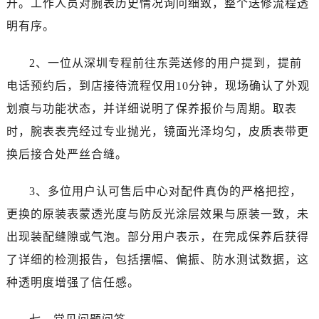
升。工作人员对腕表历史情况询问细致，整个送修流程透
江西省吉安市吉州区井冈山大道劳力士售后服务中心（需提前预约）
江西省景德镇市珠山区珠山中路劳力士售后服务中心（需提前预约）
明有序。
江西省九江市浔阳区浔阳路劳力士售后服务中心（需提前预约）
2、一位从深圳专程前往东莞送修的用户提到，提前
江西省南昌市红谷滩新区红谷中大道998号绿地双子塔（中央广场）A1座办公楼14层1407室劳力士售后服务中心（需提前预约）
江西省萍乡市安源区萍安北大道与康庄路交叉口劳力士售后服务中心（需提前预约）
电话预约后，到店接待流程仅用10分钟，现场确认了外观
江西省上饶市信州区滨江西路劳力士售后服务中心（需提前预约）
划痕与功能状态，并详细说明了保养报价与周期。取表
江西省新余市渝水区北湖西路劳力士售后服务中心（需提前预约）
时，腕表表壳经过专业抛光，镜面光泽均匀，皮质表带更
江西省宜春市袁州区中山中路劳力士售后服务中心（需提前预约）
换后接合处严丝合缝。
江西省鹰潭市月湖区胜利东路劳力士售后服务中心（需提前预约）
山东省德州市德城区东风中路劳力士售后服务中心（需提前预约）
3、多位用户认可售后中心对配件真伪的严格把控，
山东省东营市东营区济南路劳力士售后服务中心（需提前预约）
更换的原装表蒙透光度与防反光涂层效果与原装一致，未
山东省济南市历下区经十路11111号华润中心写字楼（万象城）15层1508室劳力士售后服务中心（需提前预约）
出现装配缝隙或气泡。部分用户表示，在完成保养后获得
山东省济宁市任城区太白楼路劳力士售后服务中心（需提前预约）
了详细的检测报告，包括摆幅、偏振、防水测试数据，这
山东省莱芜市文化南路8号银座商城名表维修一楼名表维修劳力士售后服务中心（需提前预约）
种透明度增强了信任感。
山东省临沂市兰山区解放路劳力士售后服务中心（需提前预约）
山东省日照市东港区烟台路劳力士售后服务中心（需提前预约）