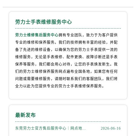
河南省新乡市红旗区人民路劳力士售后服务中心（需提前预约）
河南省信阳市浉河区东方红大道劳力士售后服务中心（需提前预约）
河南省许昌市魏都区建安大道与八龙路交叉口劳力士售后服务中心（需提前预约）
劳力士手表维修服务中心
河南省郑州市二七区民主路10号华润大厦29层2905室劳力士售后服务中心（需提前预约）
劳力士维修售后服务中心
拥有专业团队，致力于为客户提供
河南省周口市川汇区七一路劳力士售后服务中心（需提前预约）
专业的维修和保养服务。我们的技师拥有丰富的经验，并配
河南省驻马店市驿城区乐山大道与置地大道交叉口劳力士售后服务中心（需提前预约）
备了先进的维修设备，以确保为您的劳力士手表提供一流的
湖北省鄂州市鄂城区文星大道劳力士售后服务中心（需提前预约）
维修服务，无论是手表维修、配件更换、故障诊断还是手表
湖北省黄冈市黄州区赤壁大道劳力士售后服务中心（需提前预约）
保养等服务，我们都会用心对待，让您的手表焕发新生。我
湖北省黄石市黄石港区武汉路劳力士售后服务中心（需提前预约）
们的劳力士维修保养服务网点遍布全国各地，如果您有任何
湖北省荆门市东宝中天街步行街劳力士售后服务中心（需提前预约）
问题或需要维修服务，请随时联系我们的客服团队，我们将
全力以赴为您提供专业的劳力士手表维修保养服务。
湖北省荆州市荆州区荆中路劳力士售后服务中心（需提前预约）
湖北省十堰市茅箭区人民北路劳力士售后服务中心（需提前预约）
湖北省随州市曾都区青年路劳力士售后服务中心（需提前预约）
湖北省咸宁市咸安区长安大道劳力士售后服务中心（需提前预约）
最新发布
湖北省襄阳市樊城区长虹路与人民路交叉口劳力士售后服务中心（需提前预约）
东莞劳力士官方售后服务中心｜网点地址与电话权威信息公示（2026年6月最新）
2026-06-16
湖北省孝感市孝南区复兴大道劳力士售后服务中心（需提前预约）