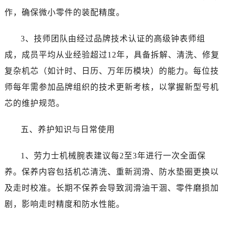
安徽省蚌埠市蚌山区淮河路劳力士售后服务中心（需提前预约）
作，确保微小零件的装配精度。
安徽省亳州市谯城区魏武大道劳力士售后服务中心（需提前预约）
安徽省池州市贵池区长江路劳力士售后服务中心（需提前预约）
3、技师团队由经过品牌技术认证的高级钟表师组
安徽省滁州市琅琊区南谯北路劳力士售后服务中心（需提前预约）
成，成员平均从业经验超过12年，具备拆解、清洗、修复
安徽省阜阳市颍州区颍州北路劳力士售后服务中心（需提前预约）
复杂机芯（如计时、日历、万年历模块）的能力。每位技
安徽省淮北市相山区淮海路劳力士售后服务中心（需提前预约）
师每年需参加品牌组织的技术更新考核，以掌握新型号机
安徽省淮南市田家庵区国庆中路劳力士售后服务中心（需提前预约）
安徽省黄山市屯溪区黄山西路劳力士售后服务中心（需提前预约）
芯的维护规范。
安徽省六安市金安区解放中路劳力士售后服务中心（需提前预约）
五、养护知识与日常使用
安徽省马鞍山市雨山区湖南西路劳力士售后服务中心（需提前预约）
安徽省宿州市埇桥区人民中路劳力士售后服务中心（需提前预约）
1、劳力士机械腕表建议每2至3年进行一次全面保
安徽省铜陵市铜官区石城大道劳力士售后服务中心（需提前预约）
养。保养内容包括机芯清洗、重新润滑、防水垫圈更换以
安徽省芜湖市镜湖区中山路步行街劳力士售后服务中心（需提前预约）
安徽省宣城市宣州区叠嶂西路劳力士售后服务中心（需提前预约）
及走时校准。长期不保养会导致润滑油干涸、零件磨损加
福建省龙岩市新罗区九一南路劳力士售后服务中心（需提前预约）
剧，影响走时精度和防水性能。
福建省南平市建阳区人民西路劳力士售后服务中心（需提前预约）