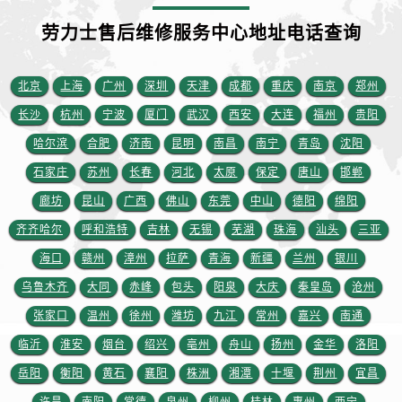
宁夏回族自治区中卫市沙坡头区鼓楼东街劳力士售后服务中心（需提前预约）
劳力士售后维修服务中心地址电话查询
青海省果洛藏族自治州玛沁县团结路劳力士售后服务中心（需提前预约）
青海省海北藏族自治州海晏县将军路劳力士售后服务中心（需提前预约）
青海省海东市乐都区滨河路劳力士售后服务中心（需提前预约）
北京
上海
广州
深圳
天津
成都
重庆
南京
郑州
青海省海南藏族自治州共和县青海湖大街劳力士售后服务中心（需提前预约）
长沙
杭州
宁波
厦门
武汉
西安
大连
福州
贵阳
青海省海西蒙古族藏族自治州德令哈市柴达木路劳力士售后服务中心（需提前预约）
哈尔滨
合肥
济南
昆明
南昌
南宁
青岛
沈阳
青海省黄南藏族自治州同仁市德合隆路劳力士售后服务中心（需提前预约）
石家庄
苏州
长春
河北
太原
保定
唐山
邯郸
青海省西宁市城西区海湖新区西关大道劳力士售后服务中心（需提前预约）
廊坊
昆山
广西
佛山
东莞
中山
德阳
绵阳
青海省玉树藏族自治州结古镇胜利路劳力士售后服务中心（需提前预约）
齐齐哈尔
呼和浩特
吉林
无锡
芜湖
珠海
汕头
三亚
陕西省安康市汉滨区金州路劳力士售后服务中心（需提前预约）
陕西省宝鸡市渭滨区经二路劳力士售后服务中心（需提前预约）
海口
赣州
漳州
拉萨
青海
新疆
兰州
银川
陕西省汉中市汉台区北大街劳力士售后服务中心（需提前预约）
乌鲁木齐
大同
赤峰
包头
阳泉
大庆
秦皇岛
沧州
陕西省商洛市商州区州城街劳力士售后服务中心（需提前预约）
张家口
温州
徐州
潍坊
九江
常州
嘉兴
南通
陕西省铜川市王益区红旗街劳力士售后服务中心（需提前预约）
临沂
淮安
烟台
绍兴
亳州
舟山
扬州
金华
洛阳
陕西省渭南市临渭区东风大街劳力士售后服务中心（需提前预约）
岳阳
衡阳
黄石
襄阳
株洲
湘潭
十堰
荆州
宜昌
陕西省咸阳市秦都区沣西新城统一西路与白马河路交汇处劳力士售后服务中心（需提前预约）