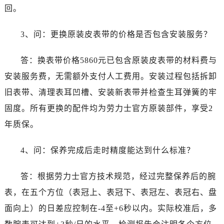
澳门特别行政区大堂区议事亭前地（新马路）劳力士售后服务中心（需提前预约）
回。
澳门特别行政区风顺堂区南湾大马路劳力士售后服务中心（需提前预约）
澳门特别行政区花地玛堂区关闸广场劳力士售后服务中心（需提前预约）
3、问：更换原装皮表带的价格是否包含安装服务？
澳门特别行政区花王堂区大三巴商圈劳力士售后服务中心（需提前预约）
澳门特别行政区嘉模堂区官也街劳力士售后服务中心（需提前预约）
答：换表带价格5860元已包含原装皮表带的材料费与
澳门省路氹城市金光大道劳力士售后服务中心（需提前预约）
安装服务费，无需额外支付人工费用。安装过程包括拆卸
澳门特别行政区望德堂区塔石广场劳力士售后服务中心（需提前预约）
旧表带、清理表耳凹槽、安装新表带并检查生耳弹簧的牢
福建省福州市鼓楼区五四路128-1号恒力城写字楼15层03室劳力士售后服务中心（需提前预约）
固度。所有更换的配件均为劳力士官方原装部件，享受2
福建省厦门市思明区湖滨东路95号万象城华润大厦B座11层1104室劳力士售后服务中心（需提前预约）
年质保。
广东省潮州市潮安区新风路与潮汕路交汇处劳力士售后服务中心（需提前预约）
广东省广州市天河区天河路230号万菱汇国际中心A塔7层704室劳力士售后服务中心（需提前预约）
4、问：保养完成后走时精度能达到什么标准？
广东省广州市越秀区环市东路371-375号世界贸易中心大厦南塔15层1507室劳力士售后服务中心（需提前预约）
广东省河源市源城区越王大道劳力士售后服务中心（需提前预约）
答：根据劳力士官方技术规范，经过完整保养后的腕
广东省惠州市惠城区江北文昌一路7号华贸大厦1座30层3005室劳力士售后服务中心（需提前预约）
表，在五个方位（表冠上、表冠下、表冠左、表冠右、盘
广东省江门市蓬江区广场西路劳力士售后服务中心（需提前预约）
面向上）的日差应控制在-4至+6秒以内。实际校准后，多
广东省揭阳市榕城进贤门步行街劳力士售后服务中心（需提前预约）