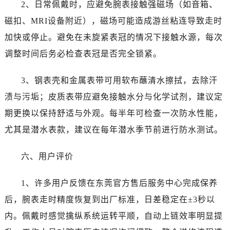
福建省宁德市蕉城区天湖东路劳力士售后服务中心（需提前预约）
2、日常佩戴时，应避免腕表接触强磁场（如音箱、
福建省莆田市城厢区霞林街道荔华东大道劳力士售后服务中心（需提前预约）
磁扣、MRI设备附近），磁场可能造成游丝粘连导致走时
福建省三明市三元区东乾二路劳力士售后服务中心（需提前预约）
加快或停止。避免在未旋紧表冠的情况下接触水源，每次
福建省漳州市龙文区步港路劳力士售后服务中心（需提前预约）
调整时间后务必检查表冠是否完全锁紧。
江苏省常州市新北区龙锦路1590号现代传媒中心5号楼10层1008室劳力士售后服务中心（需提前预约）
江苏省淮安市清江浦区淮海北路劳力士售后服务中心（需提前预约）
3、钢表壳和金属表带可用软布蘸清水擦拭，去除汗
江苏省连云港市海州区通灌北路劳力士售后服务中心（需提前预约）
渍与污垢；皮质表带应避免接触水分与化学试剂，建议定
江苏省南京市秦淮区中山南路1号南京中心22层22-C1-C3室劳力士售后服务中心（需提前预约）
期更换以保持舒适与外观。每半年可检查一次防水性能，
江苏省宿迁市宿城区西湖路劳力士售后服务中心（需提前预约）
尤其是潜水表款，建议在每年潜水季节前进行防水测试。
江苏省泰州市海陵区永定东路399号置地商务中心东塔（华润万象城）17层1706室劳力士售后服务中心（需提前预约）
江苏省徐州市鼓楼区淮海东路29号苏宁广场IFC国际金融中心35层3508室劳力士售后服务中心（需提前预约）
六、用户评价
江苏省盐城市盐都区世纪大道5号盐城金融城写字楼1号楼16层1604室劳力士售后服务中心（需提前预约）
江苏省扬州市邗江区国展路29号星耀天地写字楼1号楼18层1803室劳力士售后服务中心（需提前预约）
1、许多用户反馈在东莞官方售后服务中心完成保养
江苏省镇江市京口区中山东路劳力士售后服务中心（需提前预约）
后，腕表走时精度恢复到出厂标准，日差稳定在±3秒以
江西省抚州市临川区赣东大道劳力士售后服务中心（需提前预约）
内。佩戴时感觉擒纵系统运转平顺，自动上链效率明显提
江西省赣州市章贡区文清路劳力士售后服务中心（需提前预约）