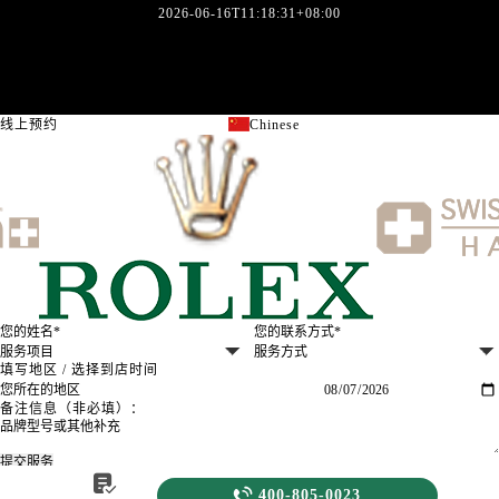
新疆维吾尔自治区新星市东风路劳力士售后服务中心（需提前预约）
2026-06-16T11:18:31+08:00
新疆维吾尔自治区伊宁市解放西路劳力士售后服务中心（需提前预约）
贵州省安顺市西秀区中华南路劳力士售后服务中心（需提前预约）
贵州省毕节市七星关区松山路劳力士售后服务中心（需提前预约）
线上预约
Chinese
关闭
贵州省六盘水市钟山区钟山大道劳力士售后服务中心（需提前预约）
贵州省黔东南苗族侗族自治州凯里市北京西路劳力士售后服务中心（需提前预约）
贵州省黔西南布依族苗族自治州兴义市大道与桔香路交汇处劳力士售后服务中心（需提前预约）
贵州省铜仁市碧江区民主路劳力士售后服务中心（需提前预约）
贵州省遵义市红花岗区共青大道与嵩山路交叉口劳力士售后服务中心（需提前预约）
四川省阿坝州市马尔康市团结街劳力士售后服务中心（需提前预约）
四川省巴中市巴州区江北大道劳力士售后服务中心（需提前预约）
四川省成都市锦江区人民东路6号SAC东原中心24层2406B室劳力士售后服务中心（需提前预约）
填写地区 / 选择到店时间
四川省达州市通川区中心广场、老车坝劳力士售后服务中心（需提前预约）
备注信息（非必填）：
四川省德阳市旌阳区长江西路、南街劳力士售后服务中心（需提前预约）
四川省甘孜州市康定市情歌广场、箭炉街劳力士售后服务中心（需提前预约）
提交服务
400-805-0023
四川省广安市广安区建安南路劳力士售后服务中心（需提前预约）

客服在线时间：8:00-22:00

400-805-0023
温馨提示：为节省您的时间，建议尽早预约可免排队，非客服在线时间的预约