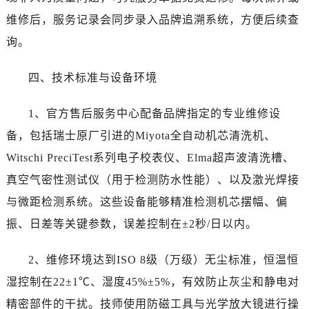
内蒙古自治区乌兰察布市集宁区恩和大街劳力士售后服务中心（需提前预约）
维修后，服务记录会同步录入品牌追溯系统，方便后续查
内蒙古自治区锡林郭勒盟市锡林浩特市光明街与额尔敦路交叉口劳力士售后服务中心（需提前预约）
询。
内蒙古自治区兴安盟市乌兰浩特市兴安大街劳力士售后服务中心（需提前预约）
山西省大同市平城区迎宾街劳力士售后服务中心（需提前预约）
四、技术标准与设备环境
山西省晋城市城区黄华街劳力士售后服务中心（需提前预约）
山西省晋中市榆次区顺城街劳力士售后服务中心（需提前预约）
1、官方售后服务中心配备品牌指定的专业维修设
山西省临汾市尧都区解放路劳力士售后服务中心（需提前预约）
备，包括瑞士原厂引进的Miyota全自动机芯清洗机、
山西省吕梁市离石区永宁中路与建设街交叉口劳力士售后服务中心（需提前预约）
Witschi PreciTest系列电子校表仪、Elma超声波清洗槽、
山西省朔州市朔城区怡西路与鄯阳西街交汇处劳力士售后服务中心（需提前预约）
山西省忻州市忻府区和平东街与七一南路交叉口劳力士售后服务中心（需提前预约）
真空气密性测试仪（用于检测防水性能）、以及激光焊接
山西省阳泉市郊区平阳东街与新城大道交叉口劳力士售后服务中心（需提前预约）
与微距检测系统。这些设备能够精准检测机芯摆幅、偏
山西省运城市盐湖区河东街劳力士售后服务中心（需提前预约）
振、日差等关键参数，误差控制在±2秒/日以内。
山西省长治市潞州区英雄中路劳力士售后服务中心（需提前预约）
山西省太原市迎泽区迎泽街道解放路15号亨得利名表维修授权店3楼劳力士售后服务中心（需提前预约）
2、维修环境达到ISO 8级（万级）无尘标准，恒温恒
天津市和平区赤峰道136号天津国际金融中心26层2603室劳力士售后服务中心（需提前预约）
湿控制在22±1℃、湿度45%±5%，有效防止灰尘和静电对
安徽省安庆市迎江区人民路劳力士售后服务中心（需提前预约）
精密部件的干扰。技师使用防磁工具与光学放大镜进行操