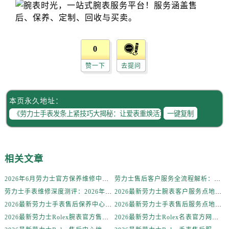
辽宁省营口市站前区市府路与渤海大街交叉口劳力士售后服务中心（需提前预约）
辽宁省沈阳市沈河区中街路137号亨得利名表维修授权店1楼劳力士售后服务中心（需提前预约）
辽宁省沈阳市沈河区中街路83号亨得利名表维修授权店1楼劳力士售后服务中心（需提前预约）
北京市朝阳区建国门外大街甲6号华熙国际中心D座11层1102室劳力士售后服务中心（需提前预约）
0
北京市东城区东长安街1号王府井东方广场W3座6层602室劳力士售后服务中心（需提前预约）
赞一下
去提问
河北省保定市竞秀区朝阳北大街北国先天下劳力士售后服务中心（需提前预约）
内蒙古自治区阿拉善盟市左旗土尔扈特大街劳力士售后服务中心（需提前预约）
本页永久地址：
内蒙古自治区巴彦淖尔市临河区新华街劳力士售后服务中心（需提前预约）
一键复制
内蒙古自治区包头市青山区幸福路甲3号王府井百货名表维修劳力士售后服务中心（需提前预约）
内蒙古自治区赤峰市红山区哈达街劳力士售后服务中心（需提前预约）
内蒙古自治区鄂尔多斯市东胜区伊金霍洛街劳力士售后服务中心（需提前预约）
相关文章
内蒙古自治区呼伦贝尔市海拉尔区中央街劳力士售后服务中心（需提前预约）
内蒙古自治区通辽市科尔沁区明仁大街劳力士售后服务中心（需提前预约）
2026年6月劳力士官方保养维修中心搬迁及新开网点补充最终告知文件
劳力士售后客户服务全流程解析：官方电话与全国服务网点布局（2026年6月最新更新）
内蒙古自治区乌海市海勃湾区人民南路劳力士售后服务中心（需提前预约）
劳力士手表维修深度测评：2026年6月最新官方售后服务网点全盘点
2026最新劳力士腕表客户服务点地址考察报告
内蒙古自治区乌兰察布市集宁区恩和大街劳力士售后服务中心（需提前预约）
2026最新劳力士手表售后保养中心地址考察报告
2026最新劳力士手表售后服务点地址实地探访报告
2026最新劳力士Rolex腕表官方售后维修服务点地址实地探访报告
2026最新劳力士Rolex名表官方网点地址调研报告
内蒙古自治区锡林郭勒盟市锡林浩特市光明街与额尔敦路交叉口劳力士售后服务中心（需提前预约）