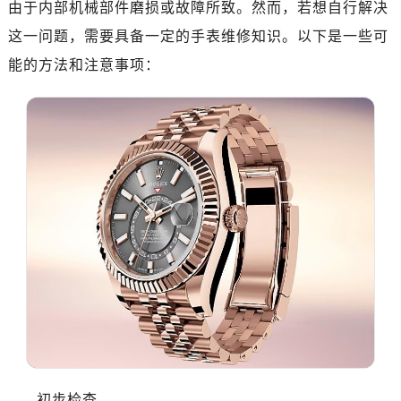
由于内部机械部件磨损或故障所致。然而，若想自行解决
惠州市惠城区江北文昌一路7号华贸大厦写字楼1座30层05室（需提前预约）
厦门市思明区湖滨东路95号华润大厦写字楼B座11层1104室（需提前预约）
这一问题，需要具备一定的手表维修知识。以下是一些可
福州市晋安区横屿路9号东二环泰禾中心写字楼2号楼5层509室（需提前预约）
能的方法和注意事项：
成都市锦江区人民东路6号SAC东原中心写字楼24层2406B室（需提前预约）
重庆市江北区观音桥步行街2号融恒时代广场写字楼9层902室（需提前预约）
长沙市芙蓉区定王台街道建湘路393号世茂环球金融中心写字楼（芙蓉广场）10层13室（需提前预约）
郑州市二七区铭功路10号华润大厦写字楼29层2905室（需提前预约）
太原市迎泽区解放路15号亨得利名表服务中心（品牌授权店）3层整层（需提前预约）
沈阳市沈河区中街路137号亨得利名表服务中心（品牌授权店）1层整层（需提前预约）
沈阳市沈河区中街路83号亨得利名表服务中心（品牌授权店）1层整层（需提前预约）
乌鲁木齐市天山区红山路26号时代广场（CCMALL）C座17层17-B（需提前预约）
温州市鹿城区锦绣路1067号置信广场10层1015室（需提前预约）
哈尔滨市南岗区东大直街146号上和置地广场金座12层1214室（需提前预约）
大连市中山区人民路15号国际金融大厦7层G室（需提前预约）
佛山市禅城区季华五路57号万科金融中心C座12层1205室（需提前预约）
东莞市东城街道鸿福东路1号民盈国贸中心T1写字楼9层907室（需提前预约）
初步检查