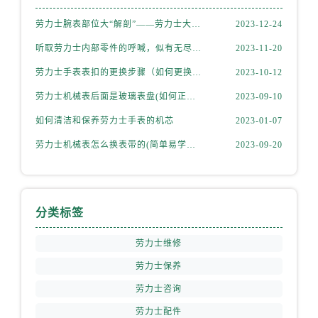
福建省三明市三元区东乾二路劳力士售后服务中心（需提前预约）
劳力士腕表部位大“解剖”——劳力士大讲堂开课啦！
2023-12-24
福建省漳州市龙文区步港路劳力士售后服务中心（需提前预约）
江苏省常州市新北区龙锦路1590号现代传媒中心5号楼10层1008室劳力士售后服务中心（需提前预约）
听取劳力士内部零件的呼喊，似有无尽的故事等待我们去探索
2023-11-20
江苏省淮安市清江浦区淮海北路劳力士售后服务中心（需提前预约）
劳力士手表表扣的更换步骤（如何更换手表的表扣）
2023-10-12
江苏省连云港市海州区通灌北路劳力士售后服务中心（需提前预约）
劳力士机械表后面是玻璃表盘(如何正确清洁和保养)
2023-09-10
江苏省南京市秦淮区中山南路1号南京中心22层22-C1-C3室劳力士售后服务中心（需提前预约）
如何清洁和保养劳力士手表的机芯
2023-01-07
江苏省宿迁市宿城区西湖路劳力士售后服务中心（需提前预约）
江苏省泰州市海陵区永定东路399号置地商务中心东塔（华润万象城）17层1706室劳力士售后服务中心（需提前预约）
劳力士机械表怎么换表带的(简单易学的步骤)
2023-09-20
江苏省徐州市鼓楼区淮海东路29号苏宁广场IFC国际金融中心35层3508室劳力士售后服务中心（需提前预约）
江苏省盐城市盐都区世纪大道5号盐城金融城写字楼1号楼16层1604室劳力士售后服务中心（需提前预约）
江苏省扬州市邗江区国展路29号星耀天地写字楼1号楼18层1803室劳力士售后服务中心（需提前预约）
分类标签
江苏省镇江市京口区中山东路劳力士售后服务中心（需提前预约）
劳力士维修
江西省抚州市临川区赣东大道劳力士售后服务中心（需提前预约）
江西省赣州市章贡区文清路劳力士售后服务中心（需提前预约）
劳力士保养
江西省吉安市吉州区井冈山大道劳力士售后服务中心（需提前预约）
劳力士咨询
江西省景德镇市珠山区珠山中路劳力士售后服务中心（需提前预约）
劳力士配件