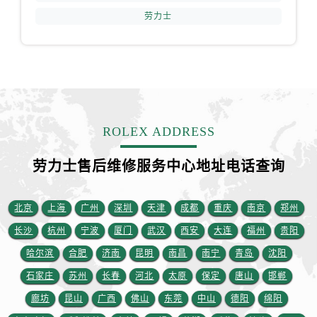
江西省九江市浔阳区浔阳路劳力士售后服务中心（需提前预约）
劳力士
江西省南昌市红谷滩新区红谷中大道998号绿地双子塔（中央广场）A1座办公楼14层1407室劳力士售后服务中心（需提前预约）
江西省萍乡市安源区萍安北大道与康庄路交叉口劳力士售后服务中心（需提前预约）
江西省上饶市信州区滨江西路劳力士售后服务中心（需提前预约）
江西省新余市渝水区北湖西路劳力士售后服务中心（需提前预约）
江西省宜春市袁州区中山中路劳力士售后服务中心（需提前预约）
江西省鹰潭市月湖区胜利东路劳力士售后服务中心（需提前预约）
ROLEX ADDRESS
山东省德州市德城区东风中路劳力士售后服务中心（需提前预约）
劳力士售后维修服务中心地址电话查询
山东省东营市东营区济南路劳力士售后服务中心（需提前预约）
山东省济南市历下区经十路11111号华润中心写字楼（万象城）15层1508室劳力士售后服务中心（需提前预约）
山东省济宁市任城区太白楼路劳力士售后服务中心（需提前预约）
北京
上海
广州
深圳
天津
成都
重庆
南京
郑州
山东省莱芜市文化南路8号银座商城名表维修一楼名表维修劳力士售后服务中心（需提前预约）
长沙
杭州
宁波
厦门
武汉
西安
大连
福州
贵阳
山东省临沂市兰山区解放路劳力士售后服务中心（需提前预约）
哈尔滨
合肥
济南
昆明
南昌
南宁
青岛
沈阳
山东省日照市东港区烟台路劳力士售后服务中心（需提前预约）
石家庄
苏州
长春
河北
太原
保定
唐山
邯郸
山东省泰安市泰山区财源街道泰山大街劳力士售后服务中心（需提前预约）
廊坊
昆山
广西
佛山
东莞
中山
德阳
绵阳
山东省威海市环翠区新威海路89号振华商厦一楼名表维修劳力士售后服务中心（需提前预约）