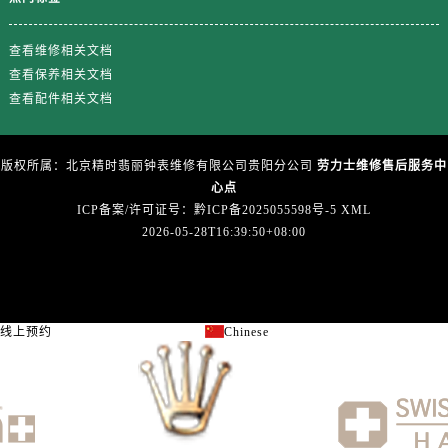
广东省清远市清城区湖西路劳力士售后服务中心（需提前预约）
广东省汕头市龙湖区长平路劳力士售后服务中心（需提前预约）
查看维修相关文档
广东省汕尾市城区香洲街道园林社区翠园街劳力士售后服务中心（需提前预约）
查看保养相关文档
广东省韶关市武江区芙蓉新区与老城中心交汇处劳力士售后服务中心（需提前预约）
查看配件相关文档
广东省深圳市罗湖区深南东路5001号华润大厦17层1701室劳力士售后服务中心（需提前预约）
广东省阳江市江城区东风一路劳力士售后服务中心（需提前预约）
版权所属：北京精时翡丽钟表维修有限公司贵阳分公司
劳力士维修售后服务中
广东省云浮市云城区金山路劳力士售后服务中心（需提前预约）
心点
广东省湛江市赤坎区观海北路劳力士售后服务中心（需提前预约）
ICP备案/许可证号：黔ICP备2025055598号-5
XML
广东省肇庆市端州区信安大道与砚都大道交汇处劳力士售后服务中心（需提前预约）
2026-05-28T16:39:50+08:00
广西壮族自治区百色市右江区中山二路劳力士售后服务中心（需提前预约）
广西壮族自治区北海市海城区北京路劳力士售后服务中心（需提前预约）
广西壮族自治区崇左市江州区石景林街道友谊大道与丽川路交汇处劳力士售后服务中心（需提前预约）
线上预约
Chinese
关闭
广西壮族自治区防城港市港口区金花茶大道劳力士售后服务中心（需提前预约）
广西壮族自治区贵港市港北区港城街道布山大道与仙衣路交叉口劳力士售后服务中心（需提前预约）
广西壮族自治区桂林市秀峰区红岭路劳力士售后服务中心（需提前预约）
广西壮族自治区河池市金城江区金城江街道朝阳路劳力士售后服务中心（需提前预约）