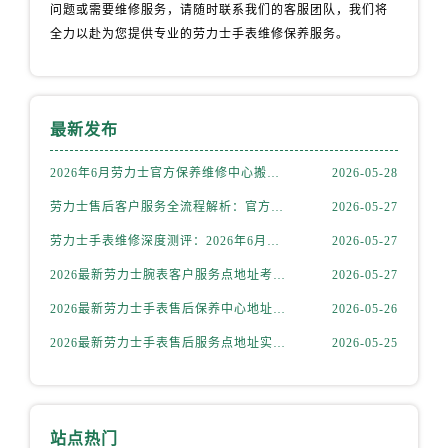
安徽省池州市贵池区长江路劳力士售后服务中心（需提前预约）
问题或需要维修服务，请随时联系我们的客服团队，我们将
全力以赴为您提供专业的劳力士手表维修保养服务。
安徽省滁州市琅琊区南谯北路劳力士售后服务中心（需提前预约）
安徽省阜阳市颍州区颍州北路劳力士售后服务中心（需提前预约）
安徽省淮北市相山区淮海路劳力士售后服务中心（需提前预约）
安徽省淮南市田家庵区国庆中路劳力士售后服务中心（需提前预约）
最新发布
安徽省黄山市屯溪区黄山西路劳力士售后服务中心（需提前预约）
2026年6月劳力士官方保养维修中心搬迁及新开网点补充最终告知文件
2026-05-28
安徽省六安市金安区解放中路劳力士售后服务中心（需提前预约）
安徽省马鞍山市雨山区湖南西路劳力士售后服务中心（需提前预约）
劳力士售后客户服务全流程解析：官方电话与全国服务网点布局（2026年6月最新更新）
2026-05-27
安徽省宿州市埇桥区人民中路劳力士售后服务中心（需提前预约）
劳力士手表维修深度测评：2026年6月最新官方售后服务网点全盘点
2026-05-27
安徽省铜陵市铜官区石城大道劳力士售后服务中心（需提前预约）
2026最新劳力士腕表客户服务点地址考察报告
2026-05-27
安徽省芜湖市镜湖区中山路步行街劳力士售后服务中心（需提前预约）
2026最新劳力士手表售后保养中心地址考察报告
2026-05-26
安徽省宣城市宣州区叠嶂西路劳力士售后服务中心（需提前预约）
2026最新劳力士手表售后服务点地址实地探访报告
2026-05-25
福建省龙岩市新罗区九一南路劳力士售后服务中心（需提前预约）
福建省南平市建阳区人民西路劳力士售后服务中心（需提前预约）
福建省宁德市蕉城区天湖东路劳力士售后服务中心（需提前预约）
福建省莆田市城厢区霞林街道荔华东大道劳力士售后服务中心（需提前预约）
站点热门