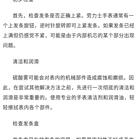
无锡市梁溪区人民中路139号恒隆广场写字楼1座11层1104室（需提前预约）
南通市崇川区工农路57号圆融广场写字楼16层1603室（需提前预约）
首先，检查发条是否正确上紧。劳力士手表通常有一
苏州市苏州工业园区星港街199号苏州中心办公楼C座22层08室（需提前预约）
个上发条旋钮，逆时针旋转即可上紧发条。如果发条已经
武汉市江汉区解放大道686号世界贸易大厦38层09室（需提前预约）
上满但仍感觉不紧，可能是由于内部机芯的某个部分出现
南宁市青秀区金湖路59号地王大厦12楼1224室（需提前预约）
问题。
合肥市蜀山区潜山路111号万象城华润大厦B座12楼03室（需提前预约）
泉州市丰泽区宝洲路729号浦西万达中心写字楼A座7楼709室（需提前预约）
清洁和润滑
青岛市南区山东路6号华润大厦B座22层04室（需提前预约）
烟台市芝罘区胜利路139号万达金融中心A座907室（需提前预约）
硫酸雾可能会对表内的机械部件造成腐蚀和磨损。因
长春市朝阳区西安大路727号中银大厦A座(旺进大厦)18层09室（需提前预约）
此，在尝试其他解决方法之前，先进行一次彻底的清洁和
贵阳市南明区都司高架桥路33号亨特国际金融中心14楼14D（需提前预约）
润滑是非常重要的。使用专业的手表清洁剂和润滑油，轻
昆明市盘龙区北京路928号同德昆明广场写字楼10层06室（需提前预约）
石家庄市长安区中山东路39号勒泰中心写字楼B座13层07室（需提前预约）
轻擦拭表内各个部件。
西安市碑林区南关正街88号华侨城长安国际中心E座6楼10室（需提前预约）
检查发条盒
海口市龙华区金贸东路5号海口华润大厦B座17层1707室（需提前预约）
唐山市路南区新华东道100号万达广场写字楼A座10层1002室（需提前预约）