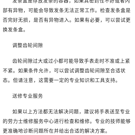
发条盒是存放发条的容器，如果其密封性不好或者内
台州市椒江区东海大道1800号腾达中心东1幢20楼2002室（需提前预约）
部有异物，可能会导致发条无法正常工作。检查发条盒是
黑龙江省大庆市萨尔图区会战大街劳力士售后服务中心（需提前预约）
黑龙江省鹤岗市向阳区红军路劳力士售后服务中心（需提前预约）
否完好无损，是否有异物进入。如果有必要，可以尝试更
黑龙江省黑河市爱辉区中央街劳力士售后服务中心（需提前预约）
换发条盒。
黑龙江省鸡西市鸡冠区红军路劳力士售后服务中心（需提前预约）
黑龙江省佳木斯市向阳区长安路劳力士售后服务中心（需提前预约）
调整齿轮间隙
黑龙江省牡丹江市东安区太平路劳力士售后服务中心（需提前预约）
齿轮间隙过大或过小都可能导致手表走时不准或上紧
黑龙江省七台河市桃山区大同街劳力士售后服务中心（需提前预约）
黑龙江省齐齐哈尔市龙沙区龙华路劳力士售后服务中心（需提前预约）
不紧。如果条件允许，可以尝试调整齿轮间隙至合适状
黑龙江省双鸭山市尖山区新兴大街劳力士售后服务中心（需提前预约）
态。但请注意，这需要一定的专业知识和工具支持。
黑龙江省绥化市北林区新华街与康庄路交叉口劳力士售后服务中心（需提前预约）
黑龙江省伊春市伊美区通河路劳力士售后服务中心（需提前预约）
送修专业服务
吉林省白城市洮北区明仁南街劳力士售后服务中心（需提前预约）
如果以上方法都无法解决问题，建议将手表送至专业
吉林省白山市浑江区浑江大街劳力士售后服务中心（需提前预约）
吉林省吉林市船营区河南街劳力士售后服务中心（需提前预约）
的劳力士维修服务中心进行检查和维修。专业的技师能够
吉林省辽源市龙山区人民大街劳力士售后服务中心（需提前预约）
更准确地诊断问题所在并给出合适的解决方案。