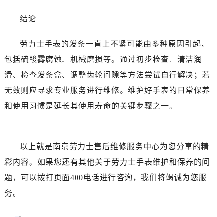
吉林省梅河口市新华街道梅河大街劳力士售后服务中心（需提前预约）
吉林省四平市铁东区紫气大路与南九经街交汇处劳力士售后服务中心（需提前预约）
结论
吉林省松原市宁江区五环大街劳力士售后服务中心（需提前预约）
劳力士手表的发条一直上不紧可能由多种原因引起，
吉林省通化市东昌区环通乡江南大街劳力士售后服务中心（需提前预约）
吉林省延边市延吉市解放路劳力士售后服务中心（需提前预约）
包括硫酸雾腐蚀、机械磨损等。通过初步检查、清洁润
辽宁省鞍山市铁东区站前街劳力士售后服务中心（需提前预约）
滑、检查发条盒、调整齿轮间隙等方法尝试自行解决；若
辽宁省本溪市平山区胜利路劳力士售后服务中心（需提前预约）
无效则应寻求专业服务进行维修。维护好手表的日常保养
辽宁省朝阳市双塔区新华路劳力士售后服务中心（需提前预约）
和使用习惯是延长其使用寿命的关键步骤之一。
辽宁省丹东市振兴区七经街劳力士售后服务中心（需提前预约）
辽宁省抚顺市新抚区东一路劳力士售后服务中心（需提前预约）
辽宁省阜新市海州区解放大街劳力士售后服务中心（需提前预约）
以上就是
南京劳力士售后维修服务中心
为您分享的精
辽宁省葫芦岛市连山区中央路劳力士售后服务中心（需提前预约）
彩内容。如果您还有其他关于劳力士手表维护和保养的问
辽宁省锦州市古塔区中央大街劳力士售后服务中心（需提前预约）
题，可以拨打页面400电话进行咨询，我们将竭诚为您服
辽宁省辽阳市白塔区新运大街劳力士售后服务中心（需提前预约）
务。
辽宁省盘锦市兴隆台区石油大街劳力士售后服务中心（需提前预约）
辽宁省铁岭市银州区南马路劳力士售后服务中心（需提前预约）