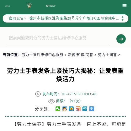
南京市秦淮区中山南路1号（新街口）南京中心写字楼22层C1-1室（需提前预约）

常州市新北区龙锦路1590号现代传媒中心写字楼5号楼10层1008室（需提前预约）
▲
官网公告>
徐州市鼓楼区淮海东路29号苏宁广场IFC国际金融中心写字楼35层3508室（需提前预约）
▼
扬州市邗江区国展路29号星耀天地写字楼1号楼18层1803室（需提前预约）
盐城市盐都区世纪大道5号盐城金融城写字楼1号楼16层1604室（需提前预约）
泰州市海陵区永定东路399号置地商务中心东塔写字楼（华润万象城）17层1706室（需提前预约）
宁波市江北区大闸南路500号来福士广场办公楼20层2009室（需提前预约）
当前位置：
劳力士售后维修中心服务
>
新闻/知识/问答
>
劳力士问答
>
杭州市上城区钱江路1366号华润大厦写字楼A座5层503-5室（需提前预约）
金华市金东区东市南街777号金华万达广场写字楼4号楼22层2209室（需提前预约）
劳力士手表发条上紧技巧大揭秘：让爱表重
绍兴市越城区胜利东路379号世茂天际中心写字楼8层805室（需提前预约）
焕活力
嘉兴市南湖区广益路705号嘉兴世界贸易中心写字楼A座13层1304室（需提前预约）
南昌市红谷滩新区红谷中大道998号绿地双子塔（中央广场）A1座办公楼14层07室（需提前预约）
发布时间：2024-12-09 10:03:48
济南市历下区经十路11111号华润中心写字楼（万象城）15层1508室（需提前预约）
阅读：（
93次）
广州市天河区天河路230号万菱汇国际中心写字楼A塔7层704室（需提前预约）
分享到：
广州市越秀区环市东路371-375号世界贸易中心大厦南塔写字楼15层07室（需提前预约）
【
劳力士保养
】劳力士手表发条一直上不紧，可能是
深圳市罗湖区深南东路5001号华润大厦写字楼17层1701室（需提前预约）