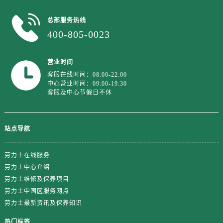
澳门特别行政区花地玛堂区关闸广场劳力士售后服务中心（需提前预约）
澳门特别行政区花王堂区大三巴商圈劳力士售后服务中心（需提前预约）
总部服务热线
澳门特别行政区嘉模堂区官也街劳力士售后服务中心（需提前预约）
400-805-0023
澳门省路氹城市金光大道劳力士售后服务中心（需提前预约）
澳门特别行政区望德堂区塔石广场劳力士售后服务中心（需提前预约）
营业时间
福建省福州市晋安区竹屿路6号东二环泰禾广场2号楼5层509室劳力士售后服务中心（需提前预约）
客服在线时间：08:00-22:00
中心营业时间：09:00-19:30
福建省厦门市思明区湖滨东路95号万象城华润大厦B座11层1104室劳力士售后服务中心（需提前预约）
客服及中心节假日不休
广东省潮州市潮安区新风路与潮汕路交汇处劳力士售后服务中心（需提前预约）
广东省广州市天河区天河路230号万菱汇国际中心A塔7层704室劳力士售后服务中心（需提前预约）
站点导航
广东省广州市越秀区环市东路371-375号世界贸易中心大厦南塔15层1507室劳力士售后服务中心（需提前预约）
广东省河源市源城区越王大道劳力士售后服务中心（需提前预约）
劳力士在线服务
广东省惠州市惠城区江北文昌一路7号华贸大厦1座30层3005室劳力士售后服务中心（需提前预约）
劳力士中心介绍
广东省江门市蓬江区广场西路劳力士售后服务中心（需提前预约）
劳力士维修及保养项目
广东省揭阳市榕城进贤门步行街劳力士售后服务中心（需提前预约）
劳力士中国区服务网点
广东省茂名市电白区水东街道迎宾大道劳力士售后服务中心（需提前预约）
劳力士最新资讯及保养知识
广东省梅州市梅江区金燕大道劳力士售后服务中心（需提前预约）
热门标签