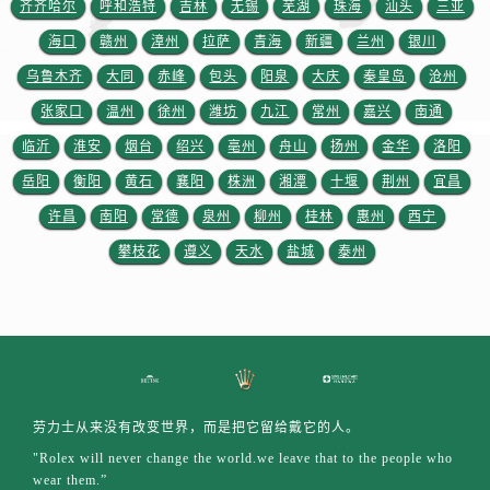
齐齐哈尔
呼和浩特
吉林
无锡
芜湖
珠海
汕头
三亚
山东省潍坊市奎文区东风东街劳力士售后服务中心（需提前预约）
山东省枣庄市滕州市北辛路与善国路交叉口劳力士售后服务中心（需提前预约）
海口
赣州
漳州
拉萨
青海
新疆
兰州
银川
山东省淄博市张店区金晶大道劳力士售后服务中心（需提前预约）
乌鲁木齐
大同
赤峰
包头
阳泉
大庆
秦皇岛
沧州
上海市黄浦区南京东路299号宏伊国际广场写字楼8层806室劳力士售后服务中心（需提前预约）
张家口
温州
徐州
潍坊
九江
常州
嘉兴
南通
上海市徐汇区虹桥路3号港汇中心2座37层3705室劳力士售后服务中心（需提前预约）
临沂
淮安
烟台
绍兴
亳州
舟山
扬州
金华
洛阳
浙江省杭州市上城区钱江路1366号华润大厦A座5层503-5室劳力士售后服务中心（需提前预约）
岳阳
衡阳
黄石
襄阳
株洲
湘潭
十堰
荆州
宜昌
浙江省湖州市吴兴区劳动路劳力士售后服务中心（需提前预约）
许昌
南阳
常德
泉州
柳州
桂林
惠州
西宁
浙江省嘉兴市南湖区广益路705号嘉兴世界贸易中心A座13层1304室劳力士售后服务中心（需提前预约）
攀枝花
遵义
天水
盐城
泰州
浙江省金华市金东区东市南街777号金华万达广场4号楼22楼2209室劳力士售后服务中心（需提前预约）
浙江省丽水市莲都区解放街劳力士售后服务中心（需提前预约）
浙江省宁波市江北区大闸南路500号来福士广场办公楼20层2009室劳力士售后服务中心（需提前预约）
浙江省衢州市柯城区上街劳力士售后服务中心（需提前预约）
浙江省绍兴市越城区胜利东路379号世茂天际中心写字楼8层805室劳力士售后服务中心（需提前预约）
浙江省舟山市定海区解放东路劳力士售后服务中心（需提前预约）
劳力士从来没有改变世界，而是把它留给戴它的人。
澳门特别行政区大堂区议事亭前地（新马路）劳力士售后服务中心（需提前预约）
"Rolex will never change the world.we leave that to the people who
澳门特别行政区风顺堂区南湾大马路劳力士售后服务中心（需提前预约）
wear them.”