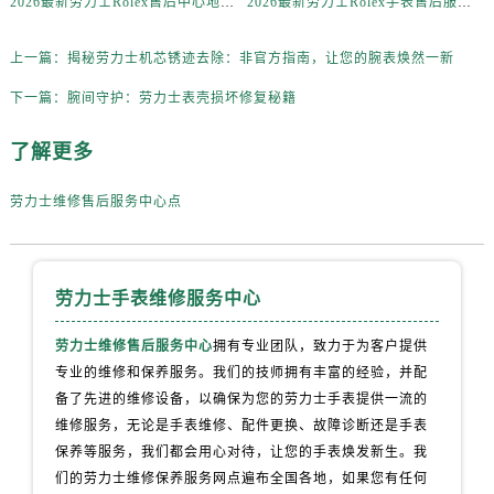
2026最新劳力士Rolex售后中心地址考察报告
2026最新劳力士Rolex手表售后服务中心地址调研报告
内蒙古自治区兴安盟市乌兰浩特市兴安大街劳力士售后服务中心（需提前预约）
山西省大同市平城区迎宾街劳力士售后服务中心（需提前预约）
上一篇：
揭秘劳力士机芯锈迹去除：非官方指南，让您的腕表焕然一新
山西省晋城市城区黄华街劳力士售后服务中心（需提前预约）
下一篇：
腕间守护：劳力士表壳损坏修复秘籍
山西省晋中市榆次区顺城街劳力士售后服务中心（需提前预约）
山西省临汾市尧都区解放路劳力士售后服务中心（需提前预约）
了解更多
山西省吕梁市离石区永宁中路与建设街交叉口劳力士售后服务中心（需提前预约）
山西省朔州市朔城区怡西路与鄯阳西街交汇处劳力士售后服务中心（需提前预约）
劳力士维修售后服务中心点
山西省忻州市忻府区和平东街与七一南路交叉口劳力士售后服务中心（需提前预约）
山西省阳泉市郊区平阳东街与新城大道交叉口劳力士售后服务中心（需提前预约）
山西省运城市盐湖区河东街劳力士售后服务中心（需提前预约）
劳力士手表维修服务中心
山西省长治市潞州区英雄中路劳力士售后服务中心（需提前预约）
劳力士维修售后服务中心
拥有专业团队，致力于为客户提供
山西省太原市迎泽区迎泽街道解放路15号亨得利名表维修授权店3楼劳力士售后服务中心（需提前预约）
专业的维修和保养服务。我们的技师拥有丰富的经验，并配
天津市和平区赤峰道136号天津国际金融中心26层2603室劳力士售后服务中心（需提前预约）
备了先进的维修设备，以确保为您的劳力士手表提供一流的
安徽省安庆市迎江区人民路劳力士售后服务中心（需提前预约）
维修服务，无论是手表维修、配件更换、故障诊断还是手表
安徽省蚌埠市蚌山区淮河路劳力士售后服务中心（需提前预约）
保养等服务，我们都会用心对待，让您的手表焕发新生。我
安徽省亳州市谯城区魏武大道劳力士售后服务中心（需提前预约）
们的劳力士维修保养服务网点遍布全国各地，如果您有任何