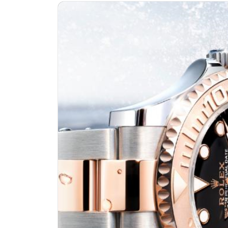
惠州市惠城区江北文昌一路7号华贸大
厦门市思明区湖滨东路95号华润大厦写
成都市锦江区人民东路6号SAC东原中
重庆市江北区观音桥步行街2号融恒时
长沙市芙蓉区定王台街道建湘路393
郑州市二七区铭功路10号华润大厦写字
太原市迎泽区解放路15号亨得利名
沈阳市沈河区中街路137号亨得利名
沈阳市沈河区中街路83号亨得利名
乌鲁木齐市天山区红山路26号时代广场
温州市鹿城区锦绣路1067号置信广场
大连市中山区人民路15号国际金融大
佛山市禅城区季华五路57号万科金融中
东莞市东城街道鸿福东路1号民盈国贸
无锡市梁溪区人民中路139号恒隆广场
南通市崇川区工农路57号圆融广场写字