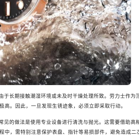
中心办公楼C座22层08室（需提前预约）
大厦38层09室（需提前预约）
楼1224室（需提前预约）
大厦B座12楼03室（需提前预约）
心写字楼A座7楼709室（需提前预约）
2层04室（需提前预约）
心A座907室（需提前预约）
A座(旺进大厦)18层09室（需提前预约）
国际金融中心14楼14D（需提前预约）
广场写字楼10层06室（需提前预约）
心写字楼B座13层07室（需提前预约）
由于长期接触潮湿环境或未及时干燥处理所致。劳力士作为
安国际中心E座6楼10室（需提前预约）
极高。因此，一旦发现生锈迹象，必须立即采取行动。
B座17层1707室（需提前预约）
写字楼A座10层1002室（需提前预约）
常见的做法是使用专业设备进行清洗与抛光。这需要借助高
心东1幢20楼2002室（需提前预约）
程中，需特别注意保护表盘、指针等易损部件，避免造成二
力士售后服务中心（需提前预约）