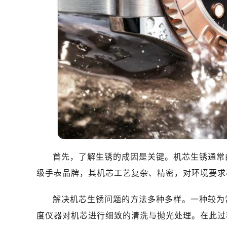
苏州市苏州工业园区星港街199号苏州
武汉市江汉区解放大道686号世界贸易
南宁市青秀区金湖路59号地王大厦12
合肥市蜀山区潜山路111号万象城华润
泉州市丰泽区宝洲路729号浦西万达中
青岛市南区山东路6号华润大厦B座2
烟台市芝罘区胜利路139号万达金融中
长春市朝阳区西安大路727号中银大厦
贵阳市南明区都司高架桥路33号亨特
昆明市盘龙区北京路928号同德昆明
石家庄市长安区中山东路39号勒泰中
首先，了解生锈的成因是关键。机芯生锈通常
西安市碑林区南关正街88号华侨城长
级手表品牌，其机芯工艺复杂、精密，对环境要求
海口市龙华区金贸东路5号海口华润大厦
唐山市路南区新华东道100号万达广场
解决机芯生锈问题的方法多种多样。一种较为
台州市椒江区东海大道1800号腾达中
度仪器对机芯进行细致的清洗与抛光处理。在此过
黑龙江省大庆市萨尔图区会战大街劳