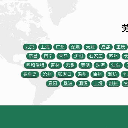
山西省晋城市城区黄华街劳力士售后
山西省晋中市榆次区顺城街劳力士售
山西省临汾市尧都区解放路劳力士售
山西省吕梁市离石区永宁中路与建设
山西省朔州市朔城区怡西路与鄯阳西
山西省忻州市忻府区和平东街与七一
北京
上海
广州
深圳
天津
成都
重庆
山西省阳泉市郊区平阳东街与新城大
南昌
南宁
青岛
沈阳
石家庄
苏州
山西省运城市盐湖区河东街劳力士售
呼和浩特
吉林
无锡
芜湖
珠海
汕头
山西省长治市潞州区英雄中路劳力士
山西省太原市迎泽区迎泽街道解放路
秦皇岛
沧州
张家口
温州
徐州
潍坊
九
天津市和平区赤峰道136号天津国际
襄阳
株洲
湘潭
十堰
荆州
安徽省安庆市迎江区人民路劳力士售
安徽省蚌埠市蚌山区淮河路劳力士售
安徽省亳州市谯城区魏武大道劳力士
安徽省池州市贵池区长江路劳力士售
安徽省滁州市琅琊区南谯北路劳力士