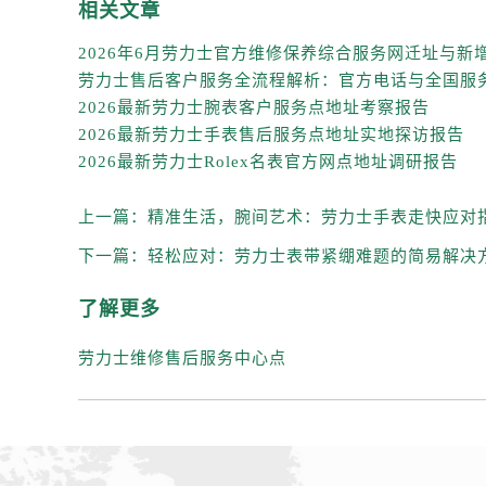
辽宁省沈阳市沈河区中街路83号亨
相关文章
北京市朝阳区建国门外大街甲6号华熙
北京市东城区东长安街1号王府井东方
河北省保定市竞秀区朝阳北大街北国
2026最新劳力士腕表客户服务点地址考察报告
内蒙古自治区阿拉善盟市左旗土尔扈
2026最新劳力士手表售后服务点地址实地探访报告
内蒙古自治区巴彦淖尔市临河区新华
2026最新劳力士Rolex名表官方网点地址调研报告
内蒙古自治区包头市青山区幸福路甲
上一篇：
精准生活，腕间艺术：劳力士手表走快应对
内蒙古自治区赤峰市红山区哈达街劳
内蒙古自治区鄂尔多斯市东胜区伊金
下一篇：
轻松应对：劳力士表带紧绷难题的简易解决
内蒙古自治区呼伦贝尔市海拉尔区中
了解更多
内蒙古自治区通辽市科尔沁区明仁大
内蒙古自治区乌海市海勃湾区人民南
劳力士维修售后服务中心点
内蒙古自治区乌兰察布市集宁区恩和
内蒙古自治区锡林郭勒盟市锡林浩特
内蒙古自治区兴安盟市乌兰浩特市兴
山西省大同市平城区迎宾街劳力士售