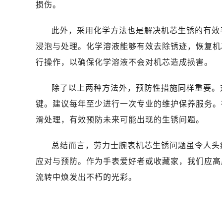
黑龙江省鹤岗市向阳区红军路劳力士
损伤。
黑龙江省黑河市爱辉区中央街劳力士
此外，采用化学方法也是解决机芯生锈的有效
黑龙江省鸡西市鸡冠区红军路劳力士
黑龙江省佳木斯市向阳区长安路劳力
浸泡与处理。化学溶液能够有效去除锈迹，恢复机
黑龙江省牡丹江市东安区太平路劳力
行操作，以确保化学溶液不会对机芯造成损害。
黑龙江省七台河市桃山区大同街劳力
黑龙江省齐齐哈尔市龙沙区龙华路劳
除了以上两种方法外，预防性措施同样重要。
黑龙江省双鸭山市尖山区新兴大街劳
键。建议每年至少进行一次专业的维护保养服务。
黑龙江省绥化市北林区新华街与康庄
滑处理，有效预防未来可能出现的生锈问题。
黑龙江省伊春市伊美区通河路劳力士
吉林省白城市洮北区明仁南街劳力士
总结而言，劳力士腕表机芯生锈问题虽令人头
吉林省白山市浑江区浑江大街劳力士
应对与预防。作为手表爱好者或收藏家，我们应高
吉林省吉林市船营区河南街劳力士售
流转中焕发出不朽的光彩。
吉林省辽源市龙山区人民大街劳力士
吉林省梅河口市新华街道梅河大街劳
吉林省四平市铁东区紫气大路与南九