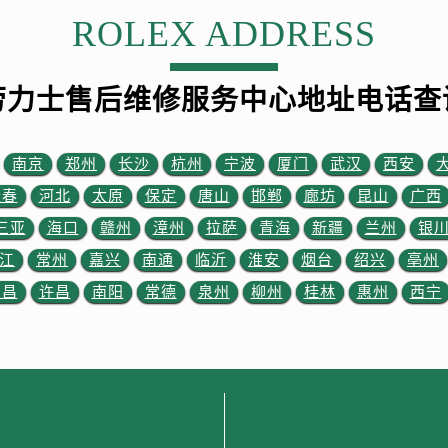
服务中心（需提前预约）
ROLEX ADDRESS
后服务中心（需提前预约）
后服务中心（需提前预约）
街交叉口劳力士售后服务中心（需提前预约）
劳力士售后维修服务中心地址电话查
街交汇处劳力士售后服务中心（需提前预约）
南路交叉口劳力士售后服务中心（需提前预约）
南京
郑州
长沙
杭州
宁波
厦门
武汉
西安
道交叉口劳力士售后服务中心（需提前预约）
长春
河北
太原
保定
唐山
邯郸
廊坊
昆山
广西
后服务中心（需提前预约）
三亚
海口
赣州
漳州
拉萨
青海
新疆
兰州
银
售后服务中心（需提前预约）
15号亨得利名表维修授权店3楼劳力士售后服务中心（需提前预
江
常州
嘉兴
南通
临沂
淮安
烟台
绍兴
亳州
金融中心26层2603室劳力士售后服务中心（需提前预约）
宜昌
许昌
南阳
常德
泉州
柳州
桂林
惠州
西宁
后服务中心（需提前预约）
后服务中心（需提前预约）
售后服务中心（需提前预约）
后服务中心（需提前预约）
售后服务中心（需提前预约）