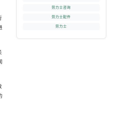
劳力士咨询
劳力士配件
行
劳力士
进
关
润
效
的