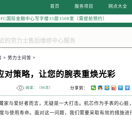
南京中心写字楼22层C1-1室（需提前预约）
首页
服务项目
网点大全
中心写字楼5号楼10层1008室（需提前预约）
FC国际金融中心写字楼35层3508室（需提前预约）
楼1号楼18层1803室（需提前预约）
字楼1号楼16层1604室（需提前预约）
务中心东塔写字楼（华润万象城）17层1706室（需提前预约）
场办公楼20层2009室（需提前预约）
答
>
劳力士问答
>
写字楼A座5层503-5室（需提前预约）
广场写字楼4号楼22层2209室（需提前预约）
应对策略，让您的腕表重焕光彩
际中心写字楼8层805室（需提前预约）
易中心写字楼A座13层1304室（需提前预约）
阅读：（
99次）
分享到：
绿地双子塔（中央广场）A1座办公楼14层07室（需提前预约）
心写字楼（万象城）15层1508室（需提前预约）
藏家与爱好者而言，无疑是一大打击。机芯作为手表的心脏
际中心写字楼A塔7层704室（需提前预约）
度与使用寿命。面对这一问题，我们需要采取有效的措施进
世界贸易中心大厦南塔写字楼15层07室（需提前预约）
厦写字楼17层1701室（需提前预约）