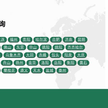
询
大连
福州
贵阳
哈尔滨
合肥
济南
昆明
佛山
东莞
中山
德阳
绵阳
齐齐哈尔
川
乌鲁木齐
大同
赤峰
包头
阳泉
大庆
约）
舟山
扬州
金华
洛阳
岳阳
衡阳
黄石
攀枝花
遵义
天水
盐城
泰州