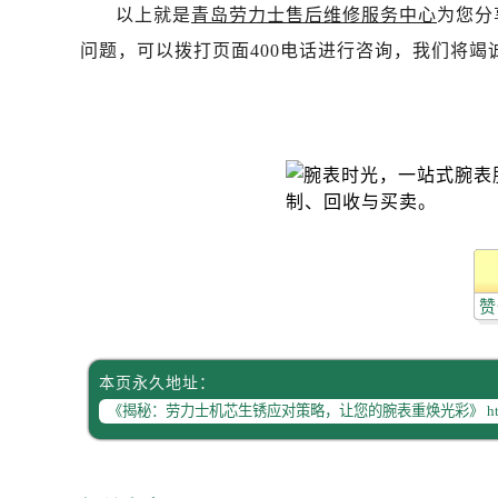
吉林省松原市宁江区五环大街劳力士
以上就是
青岛劳力士售后维修服务中心
为您分
吉林省通化市东昌区环通乡江南大街
问题，可以拨打页面400电话进行咨询，我们将竭
吉林省延边市延吉市解放路劳力士售
辽宁省鞍山市铁东区站前街劳力士售
辽宁省本溪市平山区胜利路劳力士售
辽宁省朝阳市双塔区新华路劳力士售
辽宁省丹东市振兴区七经街劳力士售
辽宁省抚顺市新抚区东一路劳力士售
辽宁省阜新市海州区解放大街劳力士
辽宁省葫芦岛市连山区中央路劳力士
赞
辽宁省锦州市古塔区中央大街劳力士
辽宁省辽阳市白塔区新运大街劳力士
辽宁省盘锦市兴隆台区石油大街劳力
本页永久地址：
辽宁省铁岭市银州区南马路劳力士售
辽宁省营口市站前区市府路与渤海大
辽宁省沈阳市沈河区中街路137号亨