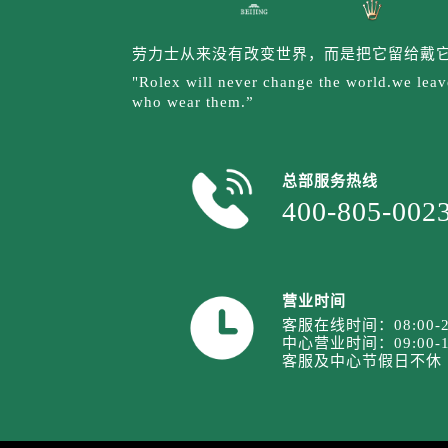
安徽省阜阳市颍州区颍州北路劳力士
安徽省淮北市相山区淮海路劳力士售
劳力士从来没有改变世界，而是把它留给戴
安徽省淮南市田家庵区国庆中路劳力
"Rolex will never change the world.we leave
安徽省黄山市屯溪区黄山西路劳力士
who wear them.”
安徽省六安市金安区解放中路劳力士
安徽省马鞍山市雨山区湖南西路劳力
安徽省宿州市埇桥区人民中路劳力士
总部服务热线
安徽省铜陵市铜官区石城大道劳力士
400-805-002
安徽省芜湖市镜湖区中山路步行街劳
安徽省宣城市宣州区叠嶂西路劳力士
福建省龙岩市新罗区九一南路劳力士
营业时间
福建省南平市建阳区人民西路劳力士
客服在线时间：08:00-2
中心营业时间：09:00-1
福建省宁德市蕉城区天湖东路劳力士
客服及中心节假日不休
福建省莆田市城厢区霞林街道荔华东
福建省三明市三元区东乾二路劳力士
福建省漳州市龙文区步港路劳力士售