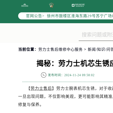
南京市秦淮区中山南路1号（新街口）
常州市新北区龙锦路1590号现代传媒
官网公告>
徐州市鼓楼区淮海东路29号苏宁广场I
扬州市邗江区国展路29号星耀天地写字
盐城市盐都区世纪大道5号盐城金融城写
泰州市海陵区永定东路399号置地商
宁波市江北区大闸南路500号来福士广
当前位置：
劳力士售后维修中心服务
>
新闻/知识/问
杭州市上城区钱江路1366号华润大厦
金华市金东区东市南街777号金华万达
揭秘：劳力士机芯生锈
绍兴市越城区胜利东路379号世茂天
嘉兴市南湖区广益路705号嘉兴世界贸
发布时间：2024-11-24 09:58:02
南昌市红谷滩新区红谷中大道998号
济南市历下区经十路11111号华润中
【
劳力士售后
】劳力士腕表机芯生锈，对于收
广州市天河区天河路230号万菱汇国
一旦出现问题，不仅影响美观，更可能影响其精准
广州市越秀区环市东路371-375号
修复与保养。
深圳市罗湖区深南东路5001号华润大