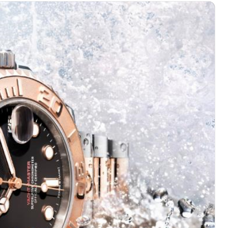
厦写字楼1座30层05室（需提前预约）
字楼B座11层1104室（需提前预约）
心写字楼24层2406B室（需提前预约）
代广场写字楼9层902室（需提前预约）
号世茂环球金融中心写字楼（芙蓉广场）10层13室（需提前预约
楼29层2905室（需提前预约）
表服务中心（品牌授权店）3层整层（需提前预约）
表服务中心（品牌授权店）1层整层（需提前预约）
表服务中心（品牌授权店）1层整层（需提前预约）
（CCMALL）C座17层17-B（需提前预约）
10层1015室（需提前预约）
厦7层G室（需提前预约）
心C座12层1205室（需提前预约）
中心T1写字楼9层907室（需提前预约）
写字楼1座11层1104室（需提前预约）
楼16层1603室（需提前预约）