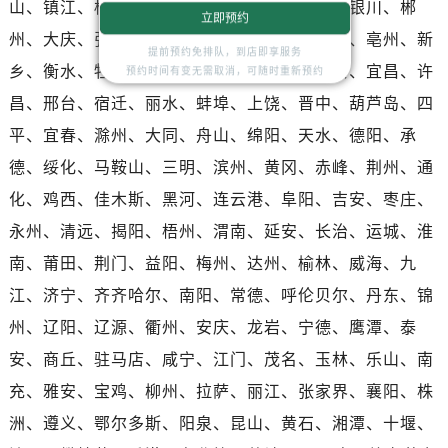
山、镇江、桂林、芜湖、汕头、淄博、兰州、银川、郴
湖北省十堰市茅箭区人民北路劳力士售后服务中心（需提前预约）
立即预约
湖北省随州市曾都区青年路劳力士售后服务中心（需提前预约）
州、大庆、张家口、衡阳、焦作、周口、邵阳、亳州、新
提前预约免排队，到店即享服务
湖北省咸宁市咸安区长安大道劳力士售后服务中心（需提前预约）
乡、衡水、牡丹江、德州、聊城、包头、淮安、宜昌、许
预约时间有变无需取消，可随时重新预约
湖北省襄阳市樊城区长虹路与人民路交叉口劳力士售后服务中心（需提前预约）
昌、邢台、宿迁、丽水、蚌埠、上饶、晋中、葫芦岛、四
湖北省孝感市孝南区复兴大道劳力士售后服务中心（需提前预约）
平、宜春、滁州、大同、舟山、绵阳、天水、德阳、承
湖北省宜昌市西陵区夷陵大道与港窑路劳力士售后服务中心（需提前预约）
德、绥化、马鞍山、三明、滨州、黄冈、赤峰、荆州、通
湖南省常德市武陵区人民路劳力士售后服务中心（需提前预约）
化、鸡西、佳木斯、黑河、连云港、阜阳、吉安、枣庄、
湖南省郴州市北湖区国庆北路劳力士售后服务中心（需提前预约）
永州、清远、揭阳、梧州、渭南、延安、长治、运城、淮
湖南省衡阳市雁峰区解放路劳力士售后服务中心（需提前预约）
湖南省怀化市鹤城区迎丰中路劳力士售后服务中心（需提前预约）
南、莆田、荆门、益阳、梅州、达州、榆林、威海、九
湖南省娄底市娄星区长青街劳力士售后服务中心（需提前预约）
江、济宁、齐齐哈尔、南阳、常德、呼伦贝尔、丹东、锦
湖南省邵阳市双清区东风路劳力士售后服务中心（需提前预约）
州、辽阳、辽源、衢州、安庆、龙岩、宁德、鹰潭、泰
湖南省湘潭市雨湖区莲城大道劳力士售后服务中心（需提前预约）
安、商丘、驻马店、咸宁、江门、茂名、玉林、乐山、南
湖南省益阳市赫山区桃花仑路劳力士售后服务中心（需提前预约）
充、雅安、宝鸡、柳州、拉萨、丽江、张家界、襄阳、株
湖南省永州市冷水滩区永州大道与中兴路交叉口劳力士售后服务中心（需提前预约）
洲、遵义、鄂尔多斯、阳泉、昆山、黄石、湘潭、十堰、
湖南省岳阳市岳阳楼区东茅岭路劳力士售后服务中心（需提前预约）