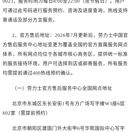
0023，服务时间为每日8:00至22:00（含节假日）。用户
昆明市盘龙区北京路928号同德昆明广场写字楼10层06室（需提前预约）
可通过此号码进行服务预约、咨询及进度查询，热线支持
石家庄市长安区中山东路39号勒泰中心写字楼B座13层07室（需提前预约）
西安市碑林区南关正街88号华侨城长安国际中心E座6楼10室（需提前预约）
普通话及部分方言服务。
海口市龙华区金贸东路5号海口华润大厦B座17层1707室（需提前预约）
2、官方售后地址：2026年7月更新后，劳力士中国官
唐山市路南区新华东道100号万达广场写字楼A座10层1002室（需提前预约）
台州市椒江区东海大道1800号腾达中心东1幢20楼2002室（需提前预约）
方售后服务中心地址变更为覆盖全国的官方直属服务网点
内蒙古自治区呼和浩特市玉泉区大学西街70号华润万象城写字楼（鄂尔多斯大厦）23层2326室（需提前预约）
体系，所有网点均位于各城市核心商务区，提供统一标准
甘肃省兰州市七里河区西津西路16号兰州中心写字楼21层2102室（需提前预约）
的服务接待环境。用户可选择到店或邮寄服务，所有服务
黑龙江省大庆市萨尔图区会战大街劳力士售后服务中心（需提前预约）
均需提前通过400热线预约确认。
黑龙江省鹤岗市向阳区红军路劳力士售后服务中心（需提前预约）
黑龙江省黑河市爱辉区中央街劳力士售后服务中心（需提前预约）
（一）劳力士官方售后服务中心全国网点地址
黑龙江省鸡西市鸡冠区红军路劳力士售后服务中心（需提前预约）
黑龙江省佳木斯市向阳区长安路劳力士售后服务中心（需提前预约）
北京市东城区东长安街1号东方广场写字楼W3座6层
黑龙江省牡丹江市东安区太平路劳力士售后服务中心（需提前预约）
602室（需提前预约）
黑龙江省七台河市桃山区大同街劳力士售后服务中心（需提前预约）
黑龙江省齐齐哈尔市龙沙区龙华路劳力士售后服务中心（需提前预约）
北京市朝阳区建国门外大街甲6号华熙国际中心写字