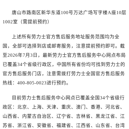
海南省三沙市西沙区西沙群岛永兴岛北京路劳力士售后服务中心（需提前预约）
海南省三亚市吉阳区迎宾路劳力士售后服务中心（需提前预约）
唐山市路南区新华东道100号万达广场写字楼A座10层
海南省万宁市万城镇解放路劳力士售后服务中心（需提前预约）
1002室（需提前预约）
海南省文昌市文城镇教育东路劳力士售后服务中心（需提前预约）
海南省五指山市通什镇三月三大道劳力士售后服务中心（需提前预约）
上述所有劳力士官方售后服务地址服务范围均为全
香港特别行政区尖沙咀区油尖旺区广东道劳力士售后服务中心（需提前预约）
国，全部可选择到店或邮寄服务，注意提前预约即可。截
香港特别行政区金钟区中西区金钟道劳力士售后服务中心（需提前预约）
至2026年7月3日，最新劳力士官方售后服务中心网点布局
香港特别行政区九龙区油尖旺区弥敦道劳力士售后服务中心（需提前预约）
已覆盖34个省级行政区，中国所有省份均可找到劳力士的
香港特别行政区铜锣湾区湾仔区轩尼诗道劳力士售后服务中心（需提前预约）
官方售后服务门店，注意需拨打劳力士全国官方售后服务
河南省安阳市文峰区解放大道劳力士售后服务中心（需提前预约）
热线：400-805-0023进行预约。
河南省鹤壁市淇滨区九州路劳力士售后服务中心（需提前预约）
河南省济源市沁园街道济水大道劳力士售后服务中心（需提前预约）
目前劳力士售后服务中心网点已覆盖全国34个省级行
河南省焦作市解放区解放路劳力士售后服务中心（需提前预约）
政区：北京、上海、天津、重庆、澳门、香港、河北省、
河南省开封市鼓楼区中山路劳力士售后服务中心（需提前预约）
河南省洛阳市西工区中州中路与解放路交叉口劳力士售后服务中心（需提前预约）
山西省、内蒙古自治区、辽宁省、吉林省、黑龙江省、江
河南省漯河市源汇区交通路劳力士售后服务中心（需提前预约）
苏省、浙江省、安徽省、福建省、江西省、山东省、台湾