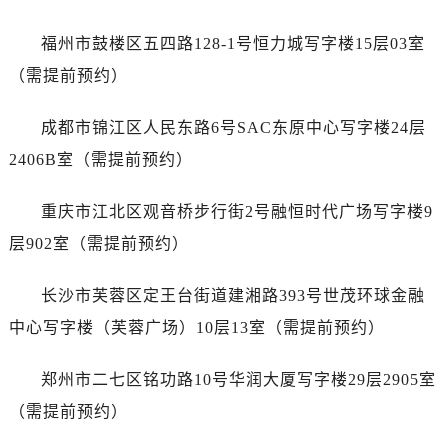
安徽省铜陵市铜官区石城大道劳力士售后服务中心（需提前预约）
安徽省芜湖市镜湖区中山路步行街劳力士售后服务中心（需提前预约）
福州市鼓楼区五四路128-1号恒力城写字楼15层03室
安徽省宣城市宣州区叠嶂西路劳力士售后服务中心（需提前预约）
（需提前预约）
福建省龙岩市新罗区九一南路劳力士售后服务中心（需提前预约）
福建省南平市建阳区人民西路劳力士售后服务中心（需提前预约）
成都市锦江区人民东路6号SAC东原中心写字楼24层
福建省宁德市蕉城区天湖东路劳力士售后服务中心（需提前预约）
2406B室（需提前预约）
福建省莆田市城厢区霞林街道荔华东大道劳力士售后服务中心（需提前预约）
福建省三明市三元区东乾二路劳力士售后服务中心（需提前预约）
重庆市江北区观音桥步行街2号融恒时代广场写字楼9
福建省漳州市龙文区步港路劳力士售后服务中心（需提前预约）
层902室（需提前预约）
江苏省常州市新北区龙锦路1590号现代传媒中心5号楼10层1008室劳力士售后服务中心（需提前预约）
江苏省淮安市清江浦区淮海北路劳力士售后服务中心（需提前预约）
长沙市芙蓉区定王台街道建湘路393号世茂环球金融
江苏省连云港市海州区通灌北路劳力士售后服务中心（需提前预约）
中心写字楼（芙蓉广场）10层13室（需提前预约）
江苏省南京市秦淮区中山南路1号南京中心22层22-C1-C3室劳力士售后服务中心（需提前预约）
江苏省宿迁市宿城区西湖路劳力士售后服务中心（需提前预约）
郑州市二七区铭功路10号华润大厦写字楼29层2905室
江苏省泰州市海陵区永定东路399号置地商务中心东塔（华润万象城）17层1706室劳力士售后服务中心（需提前预约）
（需提前预约）
江苏省徐州市鼓楼区淮海东路29号苏宁广场IFC国际金融中心35层3508室劳力士售后服务中心（需提前预约）