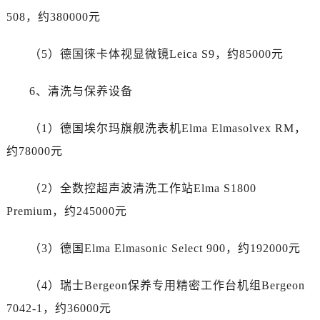
四川省成都市锦江区人民东路6号SAC东原中心24层2406B室劳力士售后服务中心（需提前预约）
508，约380000元
四川省达州市通川区中心广场、老车坝劳力士售后服务中心（需提前预约）
四川省德阳市旌阳区长江西路、南街劳力士售后服务中心（需提前预约）
（5）德国徕卡体视显微镜Leica S9，约85000元
四川省甘孜州市康定市情歌广场、箭炉街劳力士售后服务中心（需提前预约）
四川省广安市广安区建安南路劳力士售后服务中心（需提前预约）
6、清洗与保养设备
四川省广元市利州区老城南北街、东大街劳力士售后服务中心（需提前预约）
四川省乐山市市中区嘉定中路劳力士售后服务中心（需提前预约）
（1）德国埃尔玛旗舰洗表机Elma Elmasolvex RM，
四川省凉山州市西昌市大巷口下街劳力士售后服务中心（需提前预约）
约78000元
四川省泸州市江阳区治平路劳力士售后服务中心（需提前预约）
四川省眉山市东坡区三苏路劳力士售后服务中心（需提前预约）
（2）全数控超声波清洗工作站Elma S1800
四川省绵阳市涪城区翠花街劳力士售后服务中心（需提前预约）
Premium，约245000元
四川省南充市高坪区江东大道劳力士售后服务中心（需提前预约）
四川省内江市东兴区汉安大道劳力士售后服务中心（需提前预约）
（3）德国Elma Elmasonic Select 900，约192000元
四川省攀枝花市东区三线大道北段劳力士售后服务中心（需提前预约）
（4）瑞士Bergeon保养专用精密工作台机组Bergeon
四川省遂宁市船山区香林南路劳力士售后服务中心（需提前预约）
四川省雅安市雨城区熊猫大道劳力士售后服务中心（需提前预约）
7042-1，约36000元