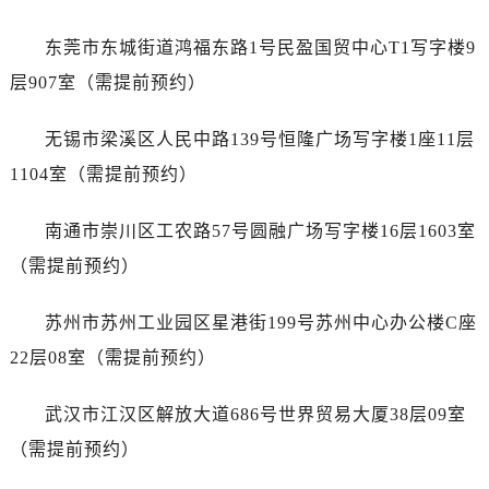
浙江省丽水市莲都区解放街劳力士售后服务中心（需提前预约）
浙江省宁波市江北区大闸南路500号来福士广场办公楼20层2009室劳力士售后服务中心（需提前预约）
东莞市东城街道鸿福东路1号民盈国贸中心T1写字楼9
浙江省衢州市柯城区上街劳力士售后服务中心（需提前预约）
层907室（需提前预约）
浙江省绍兴市越城区胜利东路379号世茂天际中心写字楼8层805室劳力士售后服务中心（需提前预约）
浙江省舟山市定海区解放东路劳力士售后服务中心（需提前预约）
无锡市梁溪区人民中路139号恒隆广场写字楼1座11层
澳门特别行政区大堂区议事亭前地（新马路）劳力士售后服务中心（需提前预约）
1104室（需提前预约）
澳门特别行政区风顺堂区南湾大马路劳力士售后服务中心（需提前预约）
澳门特别行政区花地玛堂区关闸广场劳力士售后服务中心（需提前预约）
南通市崇川区工农路57号圆融广场写字楼16层1603室
澳门特别行政区花王堂区大三巴商圈劳力士售后服务中心（需提前预约）
（需提前预约）
澳门特别行政区嘉模堂区官也街劳力士售后服务中心（需提前预约）
澳门省路氹城市金光大道劳力士售后服务中心（需提前预约）
苏州市苏州工业园区星港街199号苏州中心办公楼C座
澳门特别行政区望德堂区塔石广场劳力士售后服务中心（需提前预约）
22层08室（需提前预约）
福建省福州市鼓楼区五四路128-1号恒力城写字楼15层03室劳力士售后服务中心（需提前预约）
福建省厦门市思明区湖滨东路95号万象城华润大厦B座11层1104室劳力士售后服务中心（需提前预约）
武汉市江汉区解放大道686号世界贸易大厦38层09室
广东省潮州市潮安区新风路与潮汕路交汇处劳力士售后服务中心（需提前预约）
（需提前预约）
广东省广州市天河区天河路230号万菱汇国际中心A塔7层704室劳力士售后服务中心（需提前预约）