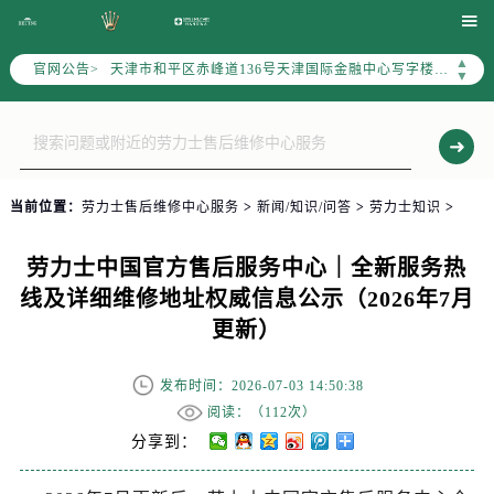
北京市东城区东长安街1号东方广场写字楼W3座6层602室（需提前预约）

北京市朝阳区建国门外大街甲6号华熙国际中心写字楼D座11层1102室（需提前预约）
▲
官网公告>
天津市和平区赤峰道136号天津国际金融中心写字楼26层2603室（需提前预约）
▼
上海市徐汇区虹桥路3号港汇中心写字楼2座37层3705室（需提前预约）
上海市黄浦区南京东路299号宏伊国际广场写字楼8层806室（需提前预约）
南京市秦淮区中山南路1号（新街口）南京中心写字楼22层C1-1室（需提前预约）
常州市新北区龙锦路1590号现代传媒中心写字楼5号楼10层1008室（需提前预约）
当前位置：
劳力士售后维修中心服务
>
新闻/知识/问答
>
劳力士知识
>
徐州市鼓楼区淮海东路29号苏宁广场IFC国际金融中心写字楼35层3508室（需提前预约）
扬州市邗江区国展路29号星耀天地写字楼1号楼18层1803室（需提前预约）
劳力士中国官方售后服务中心｜全新服务热
盐城市盐都区世纪大道5号盐城金融城写字楼1号楼16层1604室（需提前预约）
线及详细维修地址权威信息公示（2026年7月
泰州市海陵区永定东路399号置地商务中心东塔写字楼（华润万象城）17层1706室（需提前预约）
更新）
宁波市江北区大闸南路500号来福士广场办公楼20层2009室（需提前预约）
杭州市上城区钱江路1366号华润大厦写字楼A座5层503-5室（需提前预约）
发布时间：2026-07-03 14:50:38
金华市金东区东市南街777号金华万达广场写字楼4号楼22层2209室（需提前预约）
阅读：（
112次）
绍兴市越城区胜利东路379号世茂天际中心写字楼8层805室（需提前预约）
分享到：
嘉兴市南湖区广益路705号嘉兴世界贸易中心写字楼A座13层1304室（需提前预约）