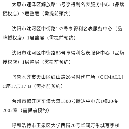
江苏省盐城市盐都区世纪大道5号盐城金融城写字楼1号楼16层1604室劳力士售后服务中心（需提前预约）
太原市迎泽区解放路15号亨得利名表服务中心（品牌
江苏省扬州市邗江区国展路29号星耀天地写字楼1号楼18层1803室劳力士售后服务中心（需提前预约）
授权店）3层整层（需提前预约）
江苏省镇江市京口区中山东路劳力士售后服务中心（需提前预约）
江西省抚州市临川区赣东大道劳力士售后服务中心（需提前预约）
沈阳市沈河区中街路137号亨得利名表服务中心（品
江西省赣州市章贡区文清路劳力士售后服务中心（需提前预约）
牌授权店）1层整层（需提前预约）
江西省吉安市吉州区井冈山大道劳力士售后服务中心（需提前预约）
江西省景德镇市珠山区珠山中路劳力士售后服务中心（需提前预约）
沈阳市沈河区中街路83号亨得利名表服务中心（品牌
江西省九江市浔阳区浔阳路劳力士售后服务中心（需提前预约）
授权店）1层整层（需提前预约）
江西省南昌市红谷滩新区红谷中大道998号绿地双子塔（中央广场）A1座办公楼14层1407室劳力士售后服务中心（需提前预约）
江西省萍乡市安源区萍安北大道与康庄路交叉口劳力士售后服务中心（需提前预约）
乌鲁木齐市天山区红山路26号时代广场（CCMALL）
江西省上饶市信州区滨江西路劳力士售后服务中心（需提前预约）
C座17层17-B（需提前预约）
江西省新余市渝水区北湖西路劳力士售后服务中心（需提前预约）
江西省宜春市袁州区中山中路劳力士售后服务中心（需提前预约）
台州市椒江区东海大道1800号腾达中心东1幢20楼
江西省鹰潭市月湖区胜利东路劳力士售后服务中心（需提前预约）
2002室（需提前预约）
山东省德州市德城区东风中路劳力士售后服务中心（需提前预约）
山东省东营市东营区济南路劳力士售后服务中心（需提前预约）
呼和浩特市玉泉区大学西街70号华润万象城写字楼