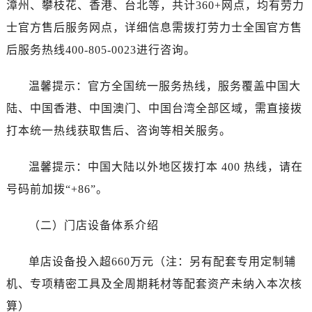
漳州、攀枝花、香港、台北等，共计360+网点，均有劳力
湖南省张家界市永定区解放路劳力士售后服务中心（需提前预约）
湖南省长沙市芙蓉区建湘路393号世茂环球金融中心写字楼10层1013室劳力士售后服务中心（需提前预约）
士官方售后服务网点，详细信息需拨打劳力士全国官方售
湖南省株洲市芦淞区建设南路劳力士售后服务中心（需提前预约）
后服务热线400-805-0023进行咨询。
甘肃省白银市白银区北京路劳力士售后服务中心（需提前预约）
甘肃省定西市安定区解放路劳力士售后服务中心（需提前预约）
温馨提示：官方全国统一服务热线，服务覆盖中国大
甘肃省敦煌市沙州镇阳关中路劳力士售后服务中心（需提前预约）
陆、中国香港、中国澳门、中国台湾全部区域，需直接拨
甘肃省合作市人民街劳力士售后服务中心（需提前预约）
打本统一热线获取售后、咨询等相关服务。
甘肃省嘉峪关市雄关区新华中路劳力士售后服务中心（需提前预约）
甘肃省金昌市金川区北京路劳力士售后服务中心（需提前预约）
温馨提示：中国大陆以外地区拨打本 400 热线，请在
甘肃省酒泉市肃州区西大街劳力士售后服务中心（需提前预约）
号码前加拨“+86”。
甘肃省临夏市城南街道团结路劳力士售后服务中心（需提前预约）
甘肃省陇南市武都区人民路劳力士售后服务中心（需提前预约）
（二）门店设备体系介绍
甘肃省平凉市崆峒区西大街劳力士售后服务中心（需提前预约）
甘肃省庆阳市西峰区南大街劳力士售后服务中心（需提前预约）
单店设备投入超660万元（注：另有配套专用定制辅
甘肃省天水市秦州区民主路劳力士售后服务中心（需提前预约）
机、专项精密工具及全周期耗材等配套资产未纳入本次核
甘肃省武威市凉州区迎宾路劳力士售后服务中心（需提前预约）
算）