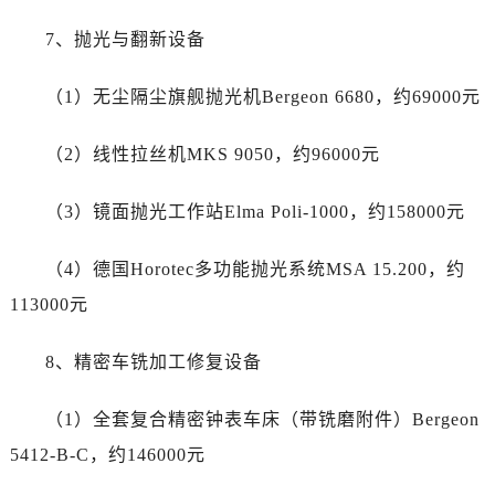
四川省宜宾市翠屏区长翠路劳力士售后服务中心（需提前预约）
7、抛光与翻新设备
四川省资阳市雁江区滨江大道一段与和平南路劳力士售后服务中心（需提前预约）
四川省自贡市自流井区华商北路劳力士售后服务中心（需提前预约）
（1）无尘隔尘旗舰抛光机Bergeon 6680，约69000元
西藏自治区阿里地区噶尔县北京西路劳力士售后服务中心（需提前预约）
西藏自治区昌都市卡若区昌都西路劳力士售后服务中心（需提前预约）
（2）线性拉丝机MKS 9050，约96000元
西藏自治区拉萨市城关区北京中路劳力士售后服务中心（需提前预约）
西藏自治区林芝市巴宜区广东路劳力士售后服务中心（需提前预约）
（3）镜面抛光工作站Elma Poli-1000，约158000元
西藏自治区那曲市色尼区浙江西路劳力士售后服务中心（需提前预约）
西藏自治区日喀则市桑珠孜区上海中路劳力士售后服务中心（需提前预约）
（4）德国Horotec多功能抛光系统MSA 15.200，约
西藏自治区山南市乃东区湖北大道劳力士售后服务中心（需提前预约）
113000元
云南省保山市隆阳区正阳路劳力士售后服务中心（需提前预约）
云南省楚雄彝族自治州楚雄市鹿城南路劳力士售后服务中心（需提前预约）
8、精密车铣加工修复设备
云南省大理白族自治州大理市建设路劳力士售后服务中心（需提前预约）
云南省德宏傣族景颇族自治州芒市团结大街劳力士售后服务中心（需提前预约）
（1）全套复合精密钟表车床（带铣磨附件）Bergeon
云南省迪庆藏族自治州香格里拉市长征大道劳力士售后服务中心（需提前预约）
5412-B-C，约146000元
云南省红河哈尼族彝族自治州蒙自市天马路劳力士售后服务中心（需提前预约）