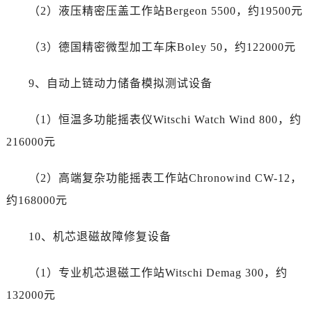
云南省丽江市古城区七星街劳力士售后服务中心（需提前预约）
（2）液压精密压盖工作站Bergeon 5500，约19500元
云南省临沧市临翔区世纪路劳力士售后服务中心（需提前预约）
云南省怒江傈僳族自治州泸水市人民路劳力士售后服务中心（需提前预约）
（3）德国精密微型加工车床Boley 50，约122000元
云南省普洱市思茅区振兴大道劳力士售后服务中心（需提前预约）
9、自动上链动力储备模拟测试设备
云南省曲靖市麒麟区学府路劳力士售后服务中心（需提前预约）
云南省文山壮族苗族自治州文山市东风路劳力士售后服务中心（需提前预约）
（1）恒温多功能摇表仪Witschi Watch Wind 800，约
云南省西双版纳傣族自治州景洪市宣慰大道劳力士售后服务中心（需提前预约）
216000元
云南省玉溪市红塔区南北大街劳力士售后服务中心（需提前预约）
云南省昭通市昭阳区青年路劳力士售后服务中心（需提前预约）
（2）高端复杂功能摇表工作站Chronowind CW-12，
重庆市江北区观音桥步行街2号融恒时代广场9层902室劳力士售后服务中心（需提前预约）
约168000元
新疆维吾尔自治区乌鲁木齐市天山区红山路26号时代广场（CCMALL）C座17层17-B劳力士售后服务中心（需提前预约）
浙江省温州市鹿城区锦绣路1067号置信广场10层1015室劳力士售后服务中心（需提前预约）
10、机芯退磁故障修复设备
黑龙江省哈尔滨市道里区友谊西路600号富力中心T2座写字楼29层03室室劳力士售后服务中心（需提前预约）
辽宁省大连市中山区人民路15号国际金融大厦7层G室劳力士售后服务中心（需提前预约）
（1）专业机芯退磁工作站Witschi Demag 300，约
广东省佛山市禅城区季华五路57号万科金融中心C座12层1205室劳力士售后服务中心（需提前预约）
132000元
广东省东莞市东城街道鸿福东路1号民盈国贸中心T1写字楼9层907室劳力士售后服务中心（需提前预约）