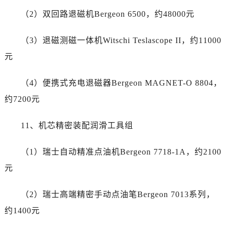
江苏省无锡市梁溪区人民中路139号恒隆广场写字楼1座11层1104室劳力士售后服务中心（需提前预约）
（2）双回路退磁机Bergeon 6500，约48000元
江苏省南通市崇川区工农路57号圆融广场写字楼16层1603室劳力士售后服务中心（需提前预约）
江苏省苏州市苏州工业园区 星港街199号苏州中心办公楼C座22层08室劳力士售后服务中心（需提前预约）
（3）退磁测磁一体机Witschi Teslascope II，约11000
湖北省武汉市江汉区解放大道686号世界贸易大厦38层09室劳力士售后服务中心（需提前预约）
元
广西省南宁市青秀区金湖路59号地王大厦12楼1224室劳力士售后服务中心（需提前预约）
安徽省合肥市蜀山区潜山路111号万象城华润大厦B座12楼03室劳力士售后服务中心（需提前预约）
（4）便携式充电退磁器Bergeon MAGNET-O 8804，
福建省泉州市丰泽区宝洲路729号浦西万达中心写字楼A座7楼709室劳力士售后服务中心（需提前预约）
约7200元
山东省青岛市南区山东路6号华润大厦B座22层04室劳力士售后服务中心（需提前预约）
山东省烟台市芝罘区胜利路139号万达金融中心A座907室劳力士售后服务中心（需提前预约）
11、机芯精密装配润滑工具组
吉林省长春市朝阳区西安大路727号中银大厦A座(旺进大厦)18层09室劳力士售后服务中心（需提前预约）
贵州省贵阳市南明区都司高架桥路33号亨特国际金融中心14楼14D劳力士售后服务中心（需提前预约）
（1）瑞士自动精准点油机Bergeon 7718-1A，约2100
云南省昆明市盘龙区北京路928号同德昆明广场写字楼10层06室劳力士售后服务中心（需提前预约）
元
河北省石家庄市长安区中山东路39号勒泰中心写字楼B座13层07室劳力士售后服务中心（需提前预约）
陕西省西安市碑林区南关正街88号华侨城长安国际中心E座6楼10室劳力士售后服务中心（需提前预约）
（2）瑞士高端精密手动点油笔Bergeon 7013系列，
海南省海口市龙华区金贸东路5号海口华润大厦B座17层1707室劳力士售后服务中心（需提前预约）
约1400元
河北省唐山市路南区新华东道100号万达广场写字楼A座10层1002室劳力士售后服务中心（需提前预约）