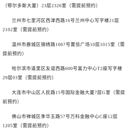
山东省济南市历下区经十路11111号华润中心写字楼（万象城）15层1508室劳力士售后服务中心（需提前预约）
（鄂尔多斯大厦）23层2326室（需提前预约）
山东省济宁市任城区太白楼路劳力士售后服务中心（需提前预约）
山东省莱芜市文化南路8号银座商城名表维修一楼名表维修劳力士售后服务中心（需提前预约）
兰州市七里河区西津西路16号兰州中心写字楼21层
山东省临沂市兰山区解放路劳力士售后服务中心（需提前预约）
2102室（需提前预约）
山东省日照市东港区烟台路劳力士售后服务中心（需提前预约）
山东省泰安市泰山区财源街道泰山大街劳力士售后服务中心（需提前预约）
温州市鹿城区锦绣路1067号置信广场10层1015室（需
山东省威海市环翠区新威海路89号振华商厦一楼名表维修劳力士售后服务中心（需提前预约）
提前预约）
山东省潍坊市奎文区东风东街劳力士售后服务中心（需提前预约）
山东省枣庄市滕州市北辛路与善国路交叉口劳力士售后服务中心（需提前预约）
哈尔滨市道里区友谊西路600号富力中心T2座写字楼
山东省淄博市张店区金晶大道劳力士售后服务中心（需提前预约）
29层03室（需提前预约）
上海市黄浦区南京东路299号宏伊国际广场写字楼8层806室劳力士售后服务中心（需提前预约）
上海市徐汇区虹桥路3号港汇中心2座37层3705室劳力士售后服务中心（需提前预约）
大连市中山区人民路15号国际金融大厦7层G室（需提
浙江省杭州市上城区钱江路1366号华润大厦A座5层503-5室劳力士售后服务中心（需提前预约）
前预约）
浙江省湖州市吴兴区劳动路劳力士售后服务中心（需提前预约）
浙江省嘉兴市南湖区广益路705号嘉兴世界贸易中心A座13层1304室劳力士售后服务中心（需提前预约）
佛山市禅城区季华五路57号万科金融中心C座12层
浙江省金华市金东区东市南街777号金华万达广场4号楼22楼2209室劳力士售后服务中心（需提前预约）
1205室（需提前预约）