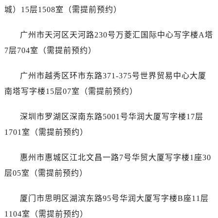
山西省运城市盐湖区河东街劳力士售后服务中心（需提前预约）
城）15层1508室（需提前预约）
山西省长治市潞州区英雄中路劳力士售后服务中心（需提前预约）
山西省太原市迎泽区迎泽街道解放路15号亨得利名表维修授权店3楼劳力士售后服务中心（需提前预约）
广州市天河区天河路230号万菱汇国际中心写字楼A塔
天津市和平区赤峰道136号天津国际金融中心26层2603室劳力士售后服务中心（需提前预约）
7层704室（需提前预约）
安徽省安庆市迎江区人民路劳力士售后服务中心（需提前预约）
安徽省蚌埠市蚌山区淮河路劳力士售后服务中心（需提前预约）
广州市越秀区环市东路371-375号世界贸易中心大厦
安徽省亳州市谯城区魏武大道劳力士售后服务中心（需提前预约）
南塔写字楼15层07室（需提前预约）
安徽省池州市贵池区长江路劳力士售后服务中心（需提前预约）
安徽省滁州市琅琊区南谯北路劳力士售后服务中心（需提前预约）
深圳市罗湖区深南东路5001号华润大厦写字楼17层
安徽省阜阳市颍州区颍州北路劳力士售后服务中心（需提前预约）
1701室（需提前预约）
安徽省淮北市相山区淮海路劳力士售后服务中心（需提前预约）
安徽省淮南市田家庵区国庆中路劳力士售后服务中心（需提前预约）
惠州市惠城区江北文昌一路7号华贸大厦写字楼1座30
安徽省黄山市屯溪区黄山西路劳力士售后服务中心（需提前预约）
层05室（需提前预约）
安徽省六安市金安区解放中路劳力士售后服务中心（需提前预约）
安徽省马鞍山市雨山区湖南西路劳力士售后服务中心（需提前预约）
厦门市思明区湖滨东路95号华润大厦写字楼B座11层
安徽省宿州市埇桥区人民中路劳力士售后服务中心（需提前预约）
1104室（需提前预约）