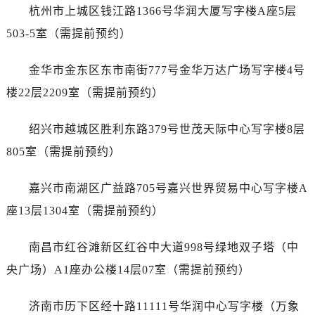
内蒙古自治区赤峰市红山区哈达街劳力士售后服务中心（需提前预约）
杭州市上城区钱江路1366号华润大厦写字楼A座5层
内蒙古自治区鄂尔多斯市东胜区伊金霍洛街劳力士售后服务中心（需提前预约）
503-5室（需提前预约）
内蒙古自治区呼伦贝尔市海拉尔区中央街劳力士售后服务中心（需提前预约）
内蒙古自治区通辽市科尔沁区明仁大街劳力士售后服务中心（需提前预约）
金华市金东区东市南街777号金华万达广场写字楼4号
内蒙古自治区乌海市海勃湾区人民南路劳力士售后服务中心（需提前预约）
楼22层2209室（需提前预约）
内蒙古自治区乌兰察布市集宁区恩和大街劳力士售后服务中心（需提前预约）
内蒙古自治区锡林郭勒盟市锡林浩特市光明街与额尔敦路交叉口劳力士售后服务中心（需提前预约）
绍兴市越城区胜利东路379号世茂天际中心写字楼8层
内蒙古自治区兴安盟市乌兰浩特市兴安大街劳力士售后服务中心（需提前预约）
805室（需提前预约）
山西省大同市平城区迎宾街劳力士售后服务中心（需提前预约）
山西省晋城市城区黄华街劳力士售后服务中心（需提前预约）
嘉兴市南湖区广益路705号嘉兴世界贸易中心写字楼A
山西省晋中市榆次区顺城街劳力士售后服务中心（需提前预约）
座13层1304室（需提前预约）
山西省临汾市尧都区解放路劳力士售后服务中心（需提前预约）
山西省吕梁市离石区永宁中路与建设街交叉口劳力士售后服务中心（需提前预约）
南昌市红谷滩新区红谷中大道998号绿地双子塔（中
山西省朔州市朔城区怡西路与鄯阳西街交汇处劳力士售后服务中心（需提前预约）
央广场）A1座办公楼14层07室（需提前预约）
山西省忻州市忻府区和平东街与七一南路交叉口劳力士售后服务中心（需提前预约）
山西省阳泉市郊区平阳东街与新城大道交叉口劳力士售后服务中心（需提前预约）
济南市历下区经十路11111号华润中心写字楼（万象