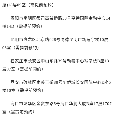
广西壮族自治区百色市右江区中山二路劳力士售后服务中心（需提前预约）
厦)18层09室（需提前预约）
广西壮族自治区北海市海城区北京路劳力士售后服务中心（需提前预约）
广西壮族自治区崇左市江州区石景林街道友谊大道与丽川路交汇处劳力士售后服务中心（需提前预约）
贵阳市南明区都司高架桥路33号亨特国际金融中心14
广西壮族自治区防城港市港口区金花茶大道劳力士售后服务中心（需提前预约）
楼14D（需提前预约）
广西壮族自治区贵港市港北区港城街道布山大道与仙衣路交叉口劳力士售后服务中心（需提前预约）
广西壮族自治区桂林市秀峰区红岭路劳力士售后服务中心（需提前预约）
昆明市盘龙区北京路928号同德昆明广场写字楼10层
广西壮族自治区河池市金城江区金城江街道朝阳路劳力士售后服务中心（需提前预约）
06室（需提前预约）
广西壮族自治区贺州市八步区城东街道灵峰南路劳力士售后服务中心（需提前预约）
广西壮族自治区来宾市兴宾区桂中大道劳力士售后服务中心（需提前预约）
石家庄市长安区中山东路39号勒泰中心写字楼B座13
广西壮族自治区柳州市城中区中山中路劳力士售后服务中心（需提前预约）
层07室（需提前预约）
广西壮族自治区钦州市钦南区金海湾东大街劳力士售后服务中心（需提前预约）
广西壮族自治区梧州市万秀区龙湖镇高旺路劳力士售后服务中心（需提前预约）
西安市碑林区南关正街88号华侨城长安国际中心E座6
广西壮族自治区玉林市玉州区金玉路劳力士售后服务中心（需提前预约）
楼10室（需提前预约）
海南省儋州市儋州市那大镇兰洋北路劳力士售后服务中心（需提前预约）
海南省东方市八所镇解放西路劳力士售后服务中心（需提前预约）
海口市龙华区金贸东路5号海口华润大厦B座17层1707
海南省琼海市嘉积镇东风路劳力士售后服务中心（需提前预约）
室（需提前预约）