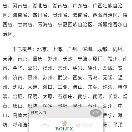
河南省南阳市宛城区范蠡东路与南都路交叉口劳力士售后服务中心（需提前预约）
省、河南省、湖北省、湖南省、广东省、广西壮族自治
河南省平顶山市卫东区建设路劳力士售后服务中心（需提前预约）
区、海南省、四川省、贵州省、云南省、西藏自治区、陕
河南省濮阳市大华龙区开州路绿城路交叉口劳力士售后服务中心（需提前预约）
西省、甘肃省、青海省、宁夏回族自治区、新疆维吾尔自
河南省三门峡市湖滨区和平路劳力士售后服务中心（需提前预约）
治区；
河南省商丘市梁园区神火大道劳力士售后服务中心（需提前预约）
河南省新乡市红旗区人民路劳力士售后服务中心（需提前预约）
市已覆盖：北京、上海、广州、深圳、成都、杭州、
河南省信阳市浉河区东方红大道劳力士售后服务中心（需提前预约）
天津、南京、重庆、郑州、长沙、宁波、厦门、福州、南
河南省许昌市魏都区建安大道与八龙路交叉口劳力士售后服务中心（需提前预约）
昌、金华、嘉兴、扬州、常州、绍兴、徐州、盐城、泰
河南省郑州市二七区民主路10号华润大厦29层2905室劳力士售后服务中心（需提前预约）
河南省周口市川汇区七一路劳力士售后服务中心（需提前预约）
州、济南、惠州、苏州、武汉、西安、青岛、无锡、温
河南省驻马店市驿城区乐山大道与置地大道交叉口劳力士售后服务中心（需提前预约）
州、沈阳、大连、海口、三亚、佛山、东莞、珠海、哈尔
湖北省鄂州市鄂城区文星大道劳力士售后服务中心（需提前预约）
滨、合肥、昆明、太原、石家庄、南宁、南通、长春、烟
湖北省黄冈市黄州区赤壁大道劳力士售后服务中心（需提前预约）
台、唐山、廊坊、保定、贵阳、泉州、台州、湖州、中
湖北省黄石市黄石港区武汉路劳力士售后服务中心（需提前预约）
预约入口
关闭
山、乌鲁木齐、洛阳、邯郸、秦皇岛、澳门、西宁、潍
湖北省荆门市东宝中天街步行街劳力士售后服务中心（需提前预约）
坊、呼和浩特、沧州、鞍山、赣州、临沂、岳阳、平顶
湖北省荆州市荆州区荆中路劳力士售后服务中心（需提前预约）