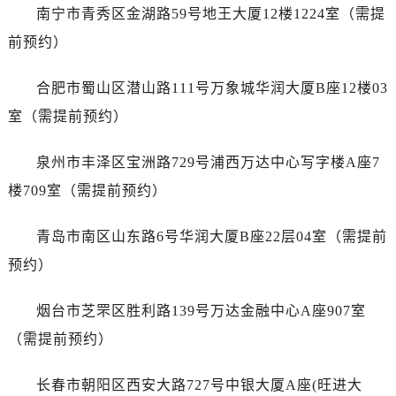
广东省广州市越秀区环市东路371-375号世界贸易中心大厦南塔15层1507室劳力士售后服务中心（需提前预约）
南宁市青秀区金湖路59号地王大厦12楼1224室（需提
广东省河源市源城区越王大道劳力士售后服务中心（需提前预约）
前预约）
广东省惠州市惠城区江北文昌一路7号华贸大厦1座30层3005室劳力士售后服务中心（需提前预约）
广东省江门市蓬江区广场西路劳力士售后服务中心（需提前预约）
合肥市蜀山区潜山路111号万象城华润大厦B座12楼03
广东省揭阳市榕城进贤门步行街劳力士售后服务中心（需提前预约）
室（需提前预约）
广东省茂名市电白区水东街道迎宾大道劳力士售后服务中心（需提前预约）
广东省梅州市梅江区金燕大道劳力士售后服务中心（需提前预约）
泉州市丰泽区宝洲路729号浦西万达中心写字楼A座7
广东省清远市清城区湖西路劳力士售后服务中心（需提前预约）
楼709室（需提前预约）
广东省汕头市龙湖区长平路劳力士售后服务中心（需提前预约）
广东省汕尾市城区香洲街道园林社区翠园街劳力士售后服务中心（需提前预约）
青岛市南区山东路6号华润大厦B座22层04室（需提前
广东省韶关市武江区芙蓉新区与老城中心交汇处劳力士售后服务中心（需提前预约）
预约）
广东省深圳市罗湖区深南东路5001号华润大厦17层1701室劳力士售后服务中心（需提前预约）
广东省阳江市江城区东风一路劳力士售后服务中心（需提前预约）
烟台市芝罘区胜利路139号万达金融中心A座907室
广东省云浮市云城区金山路劳力士售后服务中心（需提前预约）
（需提前预约）
广东省湛江市赤坎区观海北路劳力士售后服务中心（需提前预约）
广东省肇庆市端州区信安大道与砚都大道交汇处劳力士售后服务中心（需提前预约）
长春市朝阳区西安大路727号中银大厦A座(旺进大