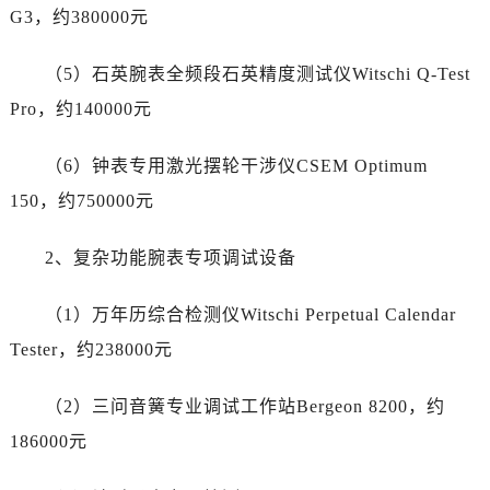
陕西省汉中市汉台区北大街劳力士售后服务中心（需提前预约）
G3，约380000元
陕西省商洛市商州区州城街劳力士售后服务中心（需提前预约）
陕西省铜川市王益区红旗街劳力士售后服务中心（需提前预约）
（5）石英腕表全频段石英精度测试仪Witschi Q-Test
陕西省渭南市临渭区东风大街劳力士售后服务中心（需提前预约）
Pro，约140000元
陕西省咸阳市秦都区沣西新城统一西路与白马河路交汇处劳力士售后服务中心（需提前预约）
陕西省延安市宝塔区中心街劳力士售后服务中心（需提前预约）
（6）钟表专用激光摆轮干涉仪CSEM Optimum
陕西省榆林市榆阳区长兴路劳力士售后服务中心（需提前预约）
150，约750000元
新疆维吾尔自治区阿克苏市东大街劳力士售后服务中心（需提前预约）
新疆维吾尔自治区阿拉尔市胜利大道劳力士售后服务中心（需提前预约）
2、复杂功能腕表专项调试设备
新疆维吾尔自治区阿拉山口市友好路劳力士售后服务中心（需提前预约）
（1）万年历综合检测仪Witschi Perpetual Calendar
新疆维吾尔自治区阿勒泰市解放路劳力士售后服务中心（需提前预约）
新疆维吾尔自治区阿图什市光明路劳力士售后服务中心（需提前预约）
Tester，约238000元
新疆维吾尔自治区白杨市军垦路劳力士售后服务中心（需提前预约）
（2）三问音簧专业调试工作站Bergeon 8200，约
新疆维吾尔自治区北屯市团结路劳力士售后服务中心（需提前预约）
新疆维吾尔自治区博乐市博乐市北京路劳力士售后服务中心（需提前预约）
186000元
新疆维吾尔自治区昌吉市延安北路劳力士售后服务中心（需提前预约）