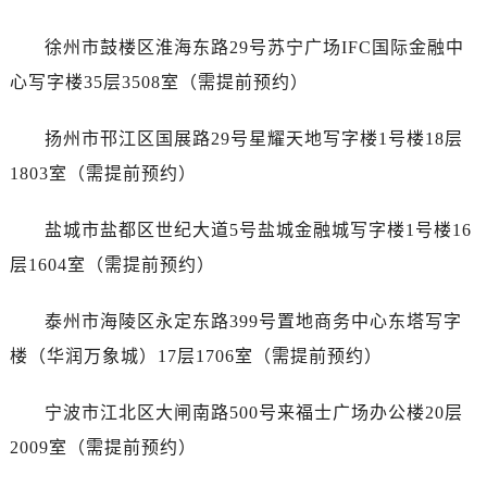
辽宁省抚顺市新抚区东一路劳力士售后服务中心（需提前预约）
辽宁省阜新市海州区解放大街劳力士售后服务中心（需提前预约）
徐州市鼓楼区淮海东路29号苏宁广场IFC国际金融中
辽宁省葫芦岛市连山区中央路劳力士售后服务中心（需提前预约）
心写字楼35层3508室（需提前预约）
辽宁省锦州市古塔区中央大街劳力士售后服务中心（需提前预约）
辽宁省辽阳市白塔区新运大街劳力士售后服务中心（需提前预约）
扬州市邗江区国展路29号星耀天地写字楼1号楼18层
辽宁省盘锦市兴隆台区石油大街劳力士售后服务中心（需提前预约）
1803室（需提前预约）
辽宁省铁岭市银州区南马路劳力士售后服务中心（需提前预约）
辽宁省营口市站前区市府路与渤海大街交叉口劳力士售后服务中心（需提前预约）
盐城市盐都区世纪大道5号盐城金融城写字楼1号楼16
辽宁省沈阳市沈河区中街路137号亨得利名表维修授权店1楼劳力士售后服务中心（需提前预约）
层1604室（需提前预约）
辽宁省沈阳市沈河区中街路83号亨得利名表维修授权店1楼劳力士售后服务中心（需提前预约）
北京市朝阳区建国门外大街甲6号华熙国际中心D座11层1102室劳力士售后服务中心（需提前预约）
泰州市海陵区永定东路399号置地商务中心东塔写字
北京市东城区东长安街1号王府井东方广场W3座6层602室劳力士售后服务中心（需提前预约）
楼（华润万象城）17层1706室（需提前预约）
河北省保定市竞秀区朝阳北大街北国先天下劳力士售后服务中心（需提前预约）
内蒙古自治区阿拉善盟市左旗土尔扈特大街劳力士售后服务中心（需提前预约）
宁波市江北区大闸南路500号来福士广场办公楼20层
内蒙古自治区巴彦淖尔市临河区新华街劳力士售后服务中心（需提前预约）
2009室（需提前预约）
内蒙古自治区包头市青山区幸福路甲3号王府井百货名表维修劳力士售后服务中心（需提前预约）