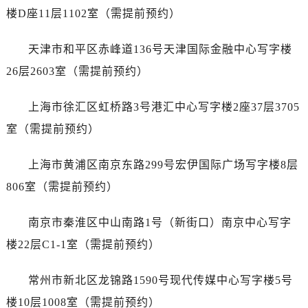
黑龙江省双鸭山市尖山区新兴大街劳力士售后服务中心（需提前预约）
楼D座11层1102室（需提前预约）
黑龙江省绥化市北林区新华街与康庄路交叉口劳力士售后服务中心（需提前预约）
黑龙江省伊春市伊美区通河路劳力士售后服务中心（需提前预约）
天津市和平区赤峰道136号天津国际金融中心写字楼
吉林省白城市洮北区明仁南街劳力士售后服务中心（需提前预约）
26层2603室（需提前预约）
吉林省白山市浑江区浑江大街劳力士售后服务中心（需提前预约）
吉林省吉林市船营区河南街劳力士售后服务中心（需提前预约）
上海市徐汇区虹桥路3号港汇中心写字楼2座37层3705
吉林省辽源市龙山区人民大街劳力士售后服务中心（需提前预约）
室（需提前预约）
吉林省梅河口市新华街道梅河大街劳力士售后服务中心（需提前预约）
吉林省四平市铁东区紫气大路与南九经街交汇处劳力士售后服务中心（需提前预约）
上海市黄浦区南京东路299号宏伊国际广场写字楼8层
吉林省松原市宁江区五环大街劳力士售后服务中心（需提前预约）
806室（需提前预约）
吉林省通化市东昌区环通乡江南大街劳力士售后服务中心（需提前预约）
吉林省延边市延吉市解放路劳力士售后服务中心（需提前预约）
南京市秦淮区中山南路1号（新街口）南京中心写字
辽宁省鞍山市铁东区站前街劳力士售后服务中心（需提前预约）
楼22层C1-1室（需提前预约）
辽宁省本溪市平山区胜利路劳力士售后服务中心（需提前预约）
辽宁省朝阳市双塔区新华路劳力士售后服务中心（需提前预约）
常州市新北区龙锦路1590号现代传媒中心写字楼5号
辽宁省丹东市振兴区七经街劳力士售后服务中心（需提前预约）
楼10层1008室（需提前预约）