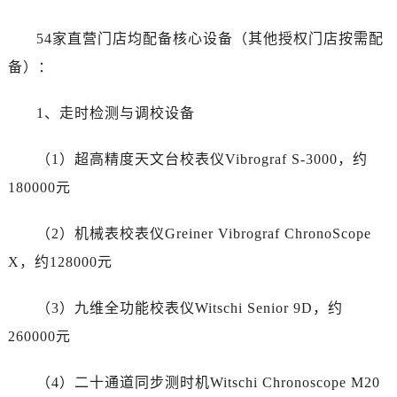
甘肃省张掖市甘州区民乐北路劳力士售后服务中心（需提前预约）
宁夏回族自治区固原市原州区文化街劳力士售后服务中心（需提前预约）
54家直营门店均配备核心设备（其他授权门店按需配
宁夏回族自治区石嘴山市大武口区贺兰山路劳力士售后服务中心（需提前预约）
备）：
宁夏回族自治区吴忠市利通区开元大道劳力士售后服务中心（需提前预约）
宁夏回族自治区银川市兴庆区新华东路97号新百中心C馆一层C1-18号商铺劳力士售后服务中心（需提前预约）
1、走时检测与调校设备
宁夏回族自治区中卫市沙坡头区鼓楼东街劳力士售后服务中心（需提前预约）
青海省果洛藏族自治州玛沁县团结路劳力士售后服务中心（需提前预约）
（1）超高精度天文台校表仪Vibrograf S-3000，约
青海省海北藏族自治州海晏县将军路劳力士售后服务中心（需提前预约）
180000元
青海省海东市乐都区滨河路劳力士售后服务中心（需提前预约）
青海省海南藏族自治州共和县青海湖大街劳力士售后服务中心（需提前预约）
（2）机械表校表仪Greiner Vibrograf ChronoScope
青海省海西蒙古族藏族自治州德令哈市柴达木路劳力士售后服务中心（需提前预约）
X，约128000元
青海省黄南藏族自治州同仁市德合隆路劳力士售后服务中心（需提前预约）
青海省西宁市城西区海湖新区西关大道劳力士售后服务中心（需提前预约）
（3）九维全功能校表仪Witschi Senior 9D，约
青海省玉树藏族自治州结古镇胜利路劳力士售后服务中心（需提前预约）
260000元
陕西省安康市汉滨区金州路劳力士售后服务中心（需提前预约）
陕西省宝鸡市渭滨区经二路劳力士售后服务中心（需提前预约）
（4）二十通道同步测时机Witschi Chronoscope M20