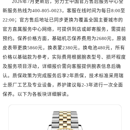
2026年7月更新后，劳力士中国官方售后服务中心全
南昌市红谷滩新区红谷中大道998号绿地双子塔（中央广场）A1座办公楼14层07室（需提前预约）
新服务热线为400-805-0023，客服在线时间为每日8:00至
济南市历下区经十路11111号华润中心写字楼（万象城）15层1508室（需提前预约）
广州市天河区天河路230号万菱汇国际中心写字楼A塔7层704室（需提前预约）
22:00；官方售后地址已同步更换为覆盖全国主要城市的
广州市越秀区环市东路371-375号世界贸易中心大厦南塔写字楼15层07室（需提前预约）
官方直属服务中心网络，可提供到店或邮寄服务，需提前
深圳市罗湖区深南东路5001号华润大厦写字楼17层1701室（需提前预约）
预约。保养价格方面，基础机芯保养费用为2680元，原装
惠州市惠城区江北文昌一路7号华贸大厦写字楼1座30层05室（需提前预约）
皮表带更换5860元，换表蒙2380元，换电池480元，所有
厦门市思明区湖滨东路95号华润大厦写字楼B座11层1104室（需提前预约）
价格以基础款为参考，实际费用根据腕表型号、损坏程度
福州市鼓楼区五四路128-1号恒力城写字楼15层03室（需提前预约）
及服务项目浮动，详细报价需向客服提供腕表信息后确
成都市锦江区人民东路6号SAC东原中心写字楼24层2406B室（需提前预约）
认。质保政策为完成服务后享2年质保，技术标准采用瑞
重庆市江北区观音桥步行街2号融恒时代广场写字楼9层902室（需提前预约）
长沙市芙蓉区定王台街道建湘路393号世茂环球金融中心写字楼（芙蓉广场）10层13室（需提前预约）
士原厂工艺及专业设备，养护建议每2-3年进行一次全面
郑州市二七区铭功路10号华润大厦写字楼29层2905室（需提前预约）
保养。以下为各板块详细解读。
太原市迎泽区解放路15号亨得利名表服务中心（品牌授权店）3层整层（需提前预约）
沈阳市沈河区中街路137号亨得利名表服务中心（品牌授权店）1层整层（需提前预约）
沈阳市沈河区中街路83号亨得利名表服务中心（品牌授权店）1层整层（需提前预约）
乌鲁木齐市天山区红山路26号时代广场（CCMALL）C座17层17-B（需提前预约）