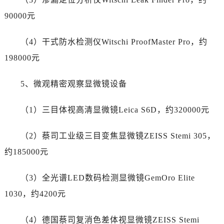
新疆维吾尔自治区铁门关市兴疆路劳力士售后服务中心（需提前预约）
90000元
新疆维吾尔自治区图木舒克市图木舒克市中兴街劳力士售后服务中心（需提前预约）
新疆维吾尔自治区吐鲁番市高昌区文化中路文化中路劳力士售后服务中心（需提前预约）
（4）干式防水检测仪Witschi ProofMaster Pro，约
新疆维吾尔自治区乌苏市乌鲁木齐北路劳力士售后服务中心（需提前预约）
198000元
新疆维吾尔自治区五家渠市长征西街劳力士售后服务中心（需提前预约）
新疆维吾尔自治区新星市东风路劳力士售后服务中心（需提前预约）
5、微观精密观察显微镜设备
新疆维吾尔自治区伊宁市解放西路劳力士售后服务中心（需提前预约）
贵州省安顺市西秀区中华南路劳力士售后服务中心（需提前预约）
（1）三目体视高清显微镜Leica S6D，约320000元
贵州省毕节市七星关区松山路劳力士售后服务中心（需提前预约）
贵州省六盘水市钟山区钟山大道劳力士售后服务中心（需提前预约）
（2）蔡司工业级三目变焦显微镜ZEISS Stemi 305，
贵州省黔东南苗族侗族自治州凯里市北京西路劳力士售后服务中心（需提前预约）
约185000元
贵州省黔西南布依族苗族自治州兴义市大道与桔香路交汇处劳力士售后服务中心（需提前预约）
贵州省铜仁市碧江区民主路劳力士售后服务中心（需提前预约）
（3）全光谱LED数码检测显微镜GemOro Elite
贵州省遵义市红花岗区共青大道与嵩山路交叉口劳力士售后服务中心（需提前预约）
1030，约4200元
四川省阿坝州市马尔康市团结街劳力士售后服务中心（需提前预约）
四川省巴中市巴州区江北大道劳力士售后服务中心（需提前预约）
（4）德国蔡司复消色差体视显微镜ZEISS Stemi