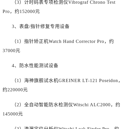
（3）计时码表专项检测仪Vibrograf Chrono Test
新疆维吾尔自治区阜康市博峰路劳力士售后服务中心（需提前预约）
新疆维吾尔自治区哈密市伊州区建国北路劳力士售后服务中心（需提前预约）
Pro，约152000元
新疆维吾尔自治区和田市和田市北京西路劳力士售后服务中心（需提前预约）
3、表盘/指针修复专用设备
新疆维吾尔自治区胡杨河市胡杨河市胡杨路劳力士售后服务中心（需提前预约）
新疆维吾尔自治区霍尔果斯市亚欧北路劳力士售后服务中心（需提前预约）
（1）指针矫正机Watch Hand Corrector Pro，约
新疆维吾尔自治区喀什市解放北路劳力士售后服务中心（需提前预约）
37000元
新疆维吾尔自治区可克达拉市幸福路劳力士售后服务中心（需提前预约）
新疆维吾尔自治区克拉玛依市克拉玛依区友谊路劳力士售后服务中心（需提前预约）
4、防水性能测试设备
新疆维吾尔自治区库车市库车市文化东路劳力士售后服务中心（需提前预约）
新疆维吾尔自治区库尔勒市库尔勒市人民东路劳力士售后服务中心（需提前预约）
（1）海神旗舰试水机GREINER LT-121 Poseidon，
新疆维吾尔自治区奎屯市团结西街劳力士售后服务中心（需提前预约）
约220000元
新疆维吾尔自治区昆玉市昆泉街劳力士售后服务中心（需提前预约）
新疆维吾尔自治区沙湾市三道河子镇世纪大道南路劳力士售后服务中心（需提前预约）
（2）全自动智能防水检测仪Witschi ALC2000，约
新疆维吾尔自治区石河子市北二路劳力士售后服务中心（需提前预约）
145000元
新疆维吾尔自治区双河市光明路劳力士售后服务中心（需提前预约）
新疆维吾尔自治区塔城市塔城地区闻琴路劳力士售后服务中心（需提前预约）
（3）渗漏定位分析仪Witschi Leak Finder Pro，约