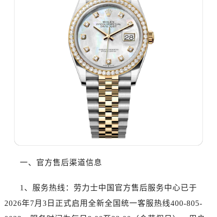
温州市鹿城区锦绣路1067号置信广场10层1015室（需提前预约）
哈尔滨市道里区友谊西路600号富力中心T2座写字楼29层03室（需提前预约）
大连市中山区人民路15号国际金融大厦7层G室（需提前预约）
佛山市禅城区季华五路57号万科金融中心C座12层1205室（需提前预约）
东莞市东城街道鸿福东路1号民盈国贸中心T1写字楼9层907室（需提前预约）
无锡市梁溪区人民中路139号恒隆广场写字楼1座11层1104室（需提前预约）
南通市崇川区工农路57号圆融广场写字楼16层1603室（需提前预约）
苏州市苏州工业园区星港街199号苏州中心办公楼C座22层08室（需提前预约）
武汉市江汉区解放大道686号世界贸易大厦38层09室（需提前预约）
南宁市青秀区金湖路59号地王大厦12楼1224室（需提前预约）
合肥市蜀山区潜山路111号万象城华润大厦B座12楼03室（需提前预约）
泉州市丰泽区宝洲路729号浦西万达中心写字楼A座7楼709室（需提前预约）
一、官方售后渠道信息
青岛市南区山东路6号华润大厦B座22层04室（需提前预约）
烟台市芝罘区胜利路139号万达金融中心A座907室（需提前预约）
1、服务热线：劳力士中国官方售后服务中心已于
长春市朝阳区西安大路727号中银大厦A座(旺进大厦)18层09室（需提前预约）
2026年7月3日正式启用全新全国统一客服热线400-805-
贵阳市南明区都司高架桥路33号亨特国际金融中心14楼14D（需提前预约）