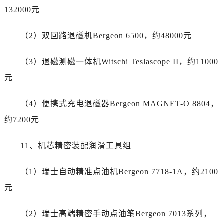
132000元
青海省西宁市城西区海湖新区西关大道劳力士售后服务中心（需提前预约）
青海省玉树藏族自治州结古镇胜利路劳力士售后服务中心（需提前预约）
（2）双回路退磁机Bergeon 6500，约48000元
陕西省安康市汉滨区金州路劳力士售后服务中心（需提前预约）
陕西省宝鸡市渭滨区经二路劳力士售后服务中心（需提前预约）
（3）退磁测磁一体机Witschi Teslascope II，约11000
陕西省汉中市汉台区北大街劳力士售后服务中心（需提前预约）
元
陕西省商洛市商州区州城街劳力士售后服务中心（需提前预约）
陕西省铜川市王益区红旗街劳力士售后服务中心（需提前预约）
（4）便携式充电退磁器Bergeon MAGNET-O 8804，
陕西省渭南市临渭区东风大街劳力士售后服务中心（需提前预约）
约7200元
陕西省咸阳市秦都区沣西新城统一西路与白马河路交汇处劳力士售后服务中心（需提前预约）
陕西省延安市宝塔区中心街劳力士售后服务中心（需提前预约）
11、机芯精密装配润滑工具组
陕西省榆林市榆阳区长兴路劳力士售后服务中心（需提前预约）
新疆维吾尔自治区阿克苏市东大街劳力士售后服务中心（需提前预约）
（1）瑞士自动精准点油机Bergeon 7718-1A，约2100
新疆维吾尔自治区阿拉尔市胜利大道劳力士售后服务中心（需提前预约）
元
新疆维吾尔自治区阿拉山口市友好路劳力士售后服务中心（需提前预约）
新疆维吾尔自治区阿勒泰市解放路劳力士售后服务中心（需提前预约）
（2）瑞士高端精密手动点油笔Bergeon 7013系列，
新疆维吾尔自治区阿图什市光明路劳力士售后服务中心（需提前预约）