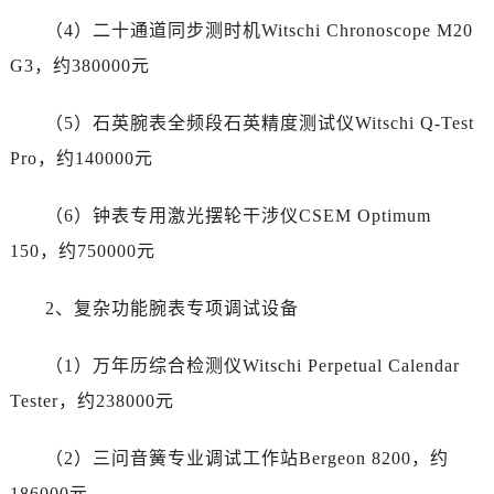
广东省阳江市江城区东风一路劳力士售后服务中心（需提前预约）
（4）二十通道同步测时机Witschi Chronoscope M20
广东省云浮市云城区金山路劳力士售后服务中心（需提前预约）
G3，约380000元
广东省湛江市赤坎区观海北路劳力士售后服务中心（需提前预约）
广东省肇庆市端州区信安大道与砚都大道交汇处劳力士售后服务中心（需提前预约）
（5）石英腕表全频段石英精度测试仪Witschi Q-Test
广西壮族自治区百色市右江区中山二路劳力士售后服务中心（需提前预约）
Pro，约140000元
广西壮族自治区北海市海城区北京路劳力士售后服务中心（需提前预约）
广西壮族自治区崇左市江州区石景林街道友谊大道与丽川路交汇处劳力士售后服务中心（需提前预约）
（6）钟表专用激光摆轮干涉仪CSEM Optimum
广西壮族自治区防城港市港口区金花茶大道劳力士售后服务中心（需提前预约）
150，约750000元
广西壮族自治区贵港市港北区港城街道布山大道与仙衣路交叉口劳力士售后服务中心（需提前预约）
广西壮族自治区桂林市秀峰区红岭路劳力士售后服务中心（需提前预约）
2、复杂功能腕表专项调试设备
广西壮族自治区河池市金城江区金城江街道朝阳路劳力士售后服务中心（需提前预约）
（1）万年历综合检测仪Witschi Perpetual Calendar
广西壮族自治区贺州市八步区城东街道灵峰南路劳力士售后服务中心（需提前预约）
广西壮族自治区来宾市兴宾区桂中大道劳力士售后服务中心（需提前预约）
Tester，约238000元
广西壮族自治区柳州市城中区中山中路劳力士售后服务中心（需提前预约）
（2）三问音簧专业调试工作站Bergeon 8200，约
广西壮族自治区钦州市钦南区金海湾东大街劳力士售后服务中心（需提前预约）
广西壮族自治区梧州市万秀区龙湖镇高旺路劳力士售后服务中心（需提前预约）
186000元