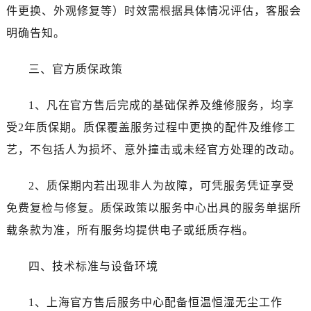
件更换、外观修复等）时效需根据具体情况评估，客服会
云南省大理白族自治州大理市建设路劳力士售后服务中心（需提前预约）
明确告知。
云南省德宏傣族景颇族自治州芒市团结大街劳力士售后服务中心（需提前预约）
云南省迪庆藏族自治州香格里拉市长征大道劳力士售后服务中心（需提前预约）
三、官方质保政策
云南省红河哈尼族彝族自治州蒙自市天马路劳力士售后服务中心（需提前预约）
云南省丽江市古城区七星街劳力士售后服务中心（需提前预约）
1、凡在官方售后完成的基础保养及维修服务，均享
云南省临沧市临翔区世纪路劳力士售后服务中心（需提前预约）
受2年质保期。质保覆盖服务过程中更换的配件及维修工
云南省怒江傈僳族自治州泸水市人民路劳力士售后服务中心（需提前预约）
艺，不包括人为损坏、意外撞击或未经官方处理的改动。
云南省普洱市思茅区振兴大道劳力士售后服务中心（需提前预约）
云南省曲靖市麒麟区学府路劳力士售后服务中心（需提前预约）
2、质保期内若出现非人为故障，可凭服务凭证享受
云南省文山壮族苗族自治州文山市东风路劳力士售后服务中心（需提前预约）
免费复检与修复。质保政策以服务中心出具的服务单据所
云南省西双版纳傣族自治州景洪市宣慰大道劳力士售后服务中心（需提前预约）
载条款为准，所有服务均提供电子或纸质存档。
云南省玉溪市红塔区南北大街劳力士售后服务中心（需提前预约）
云南省昭通市昭阳区青年路劳力士售后服务中心（需提前预约）
四、技术标准与设备环境
重庆市江北区观音桥步行街2号融恒时代广场9层902室劳力士售后服务中心（需提前预约）
新疆维吾尔自治区乌鲁木齐市天山区红山路26号时代广场（CCMALL）C座17层17-B劳力士售后服务中心（需提前预约）
1、上海官方售后服务中心配备恒温恒湿无尘工作
浙江省温州市鹿城区锦绣路1067号置信广场10层1015室劳力士售后服务中心（需提前预约）