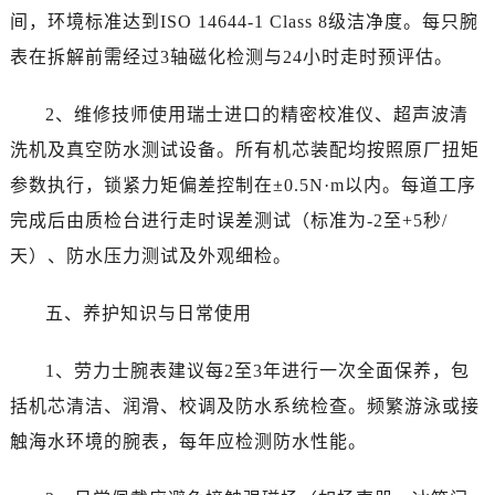
间，环境标准达到ISO 14644-1 Class 8级洁净度。每只腕
黑龙江省哈尔滨市道里区友谊西路600号富力中心T2座写字楼29层03室室劳力士售后服务中心（需提前预约）
表在拆解前需经过3轴磁化检测与24小时走时预评估。
辽宁省大连市中山区人民路15号国际金融大厦7层G室劳力士售后服务中心（需提前预约）
广东省佛山市禅城区季华五路57号万科金融中心C座12层1205室劳力士售后服务中心（需提前预约）
2、维修技师使用瑞士进口的精密校准仪、超声波清
广东省东莞市东城街道鸿福东路1号民盈国贸中心T1写字楼9层907室劳力士售后服务中心（需提前预约）
洗机及真空防水测试设备。所有机芯装配均按照原厂扭矩
江苏省无锡市梁溪区人民中路139号恒隆广场写字楼1座11层1104室劳力士售后服务中心（需提前预约）
江苏省南通市崇川区工农路57号圆融广场写字楼16层1603室劳力士售后服务中心（需提前预约）
参数执行，锁紧力矩偏差控制在±0.5N·m以内。每道工序
江苏省苏州市苏州工业园区 星港街199号苏州中心办公楼C座22层08室劳力士售后服务中心（需提前预约）
完成后由质检台进行走时误差测试（标准为-2至+5秒/
湖北省武汉市江汉区解放大道686号世界贸易大厦38层09室劳力士售后服务中心（需提前预约）
天）、防水压力测试及外观细检。
广西省南宁市青秀区金湖路59号地王大厦12楼1224室劳力士售后服务中心（需提前预约）
安徽省合肥市蜀山区潜山路111号万象城华润大厦B座12楼03室劳力士售后服务中心（需提前预约）
五、养护知识与日常使用
福建省泉州市丰泽区宝洲路729号浦西万达中心写字楼A座7楼709室劳力士售后服务中心（需提前预约）
山东省青岛市南区山东路6号华润大厦B座22层04室劳力士售后服务中心（需提前预约）
1、劳力士腕表建议每2至3年进行一次全面保养，包
山东省烟台市芝罘区胜利路139号万达金融中心A座907室劳力士售后服务中心（需提前预约）
括机芯清洁、润滑、校调及防水系统检查。频繁游泳或接
吉林省长春市朝阳区西安大路727号中银大厦A座(旺进大厦)18层09室劳力士售后服务中心（需提前预约）
触海水环境的腕表，每年应检测防水性能。
贵州省贵阳市南明区都司高架桥路33号亨特国际金融中心14楼14D劳力士售后服务中心（需提前预约）
云南省昆明市盘龙区北京路928号同德昆明广场写字楼10层06室劳力士售后服务中心（需提前预约）