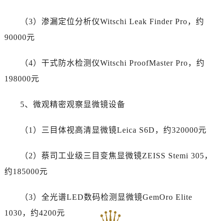
河南省焦作市解放区解放路劳力士售后服务中心（需提前预约）
（3）渗漏定位分析仪Witschi Leak Finder Pro，约
河南省开封市鼓楼区中山路劳力士售后服务中心（需提前预约）
90000元
河南省洛阳市西工区中州中路与解放路交叉口劳力士售后服务中心（需提前预约）
河南省漯河市源汇区交通路劳力士售后服务中心（需提前预约）
（4）干式防水检测仪Witschi ProofMaster Pro，约
河南省南阳市宛城区范蠡东路与南都路交叉口劳力士售后服务中心（需提前预约）
198000元
河南省平顶山市卫东区建设路劳力士售后服务中心（需提前预约）
河南省濮阳市大华龙区开州路绿城路交叉口劳力士售后服务中心（需提前预约）
5、微观精密观察显微镜设备
河南省三门峡市湖滨区和平路劳力士售后服务中心（需提前预约）
河南省商丘市梁园区神火大道劳力士售后服务中心（需提前预约）
（1）三目体视高清显微镜Leica S6D，约320000元
河南省新乡市红旗区人民路劳力士售后服务中心（需提前预约）
河南省信阳市浉河区东方红大道劳力士售后服务中心（需提前预约）
（2）蔡司工业级三目变焦显微镜ZEISS Stemi 305，
河南省许昌市魏都区建安大道与八龙路交叉口劳力士售后服务中心（需提前预约）
约185000元
河南省郑州市二七区民主路10号华润大厦29层2905室劳力士售后服务中心（需提前预约）
河南省周口市川汇区七一路劳力士售后服务中心（需提前预约）
（3）全光谱LED数码检测显微镜GemOro Elite
河南省驻马店市驿城区乐山大道与置地大道交叉口劳力士售后服务中心（需提前预约）
1030，约4200元
湖北省鄂州市鄂城区文星大道劳力士售后服务中心（需提前预约）