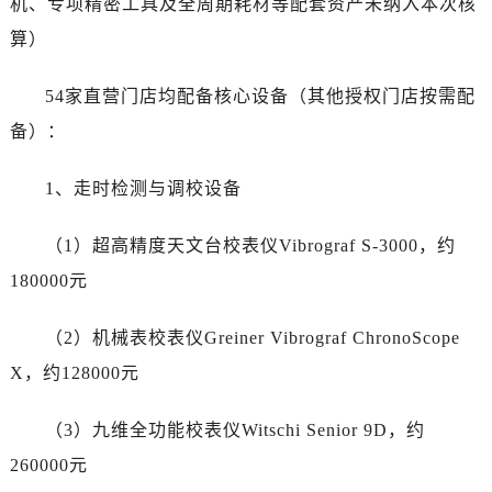
机、专项精密工具及全周期耗材等配套资产未纳入本次核
福建省福州市鼓楼区五四路128-1号恒力城写字楼15层03室劳力士售后服务中心（需提前预约）
算）
福建省厦门市思明区湖滨东路95号万象城华润大厦B座11层1104室劳力士售后服务中心（需提前预约）
广东省潮州市潮安区新风路与潮汕路交汇处劳力士售后服务中心（需提前预约）
54家直营门店均配备核心设备（其他授权门店按需配
广东省广州市天河区天河路230号万菱汇国际中心A塔7层704室劳力士售后服务中心（需提前预约）
备）：
广东省广州市越秀区环市东路371-375号世界贸易中心大厦南塔15层1507室劳力士售后服务中心（需提前预约）
广东省河源市源城区越王大道劳力士售后服务中心（需提前预约）
1、走时检测与调校设备
广东省惠州市惠城区江北文昌一路7号华贸大厦1座30层3005室劳力士售后服务中心（需提前预约）
广东省江门市蓬江区广场西路劳力士售后服务中心（需提前预约）
（1）超高精度天文台校表仪Vibrograf S-3000，约
广东省揭阳市榕城进贤门步行街劳力士售后服务中心（需提前预约）
180000元
广东省茂名市电白区水东街道迎宾大道劳力士售后服务中心（需提前预约）
广东省梅州市梅江区金燕大道劳力士售后服务中心（需提前预约）
（2）机械表校表仪Greiner Vibrograf ChronoScope
广东省清远市清城区湖西路劳力士售后服务中心（需提前预约）
X，约128000元
广东省汕头市龙湖区长平路劳力士售后服务中心（需提前预约）
广东省汕尾市城区香洲街道园林社区翠园街劳力士售后服务中心（需提前预约）
（3）九维全功能校表仪Witschi Senior 9D，约
广东省韶关市武江区芙蓉新区与老城中心交汇处劳力士售后服务中心（需提前预约）
260000元
广东省深圳市罗湖区深南东路5001号华润大厦17层1701室劳力士售后服务中心（需提前预约）