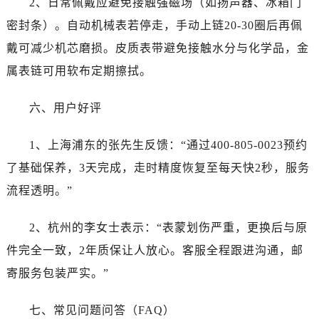
2、日常佩戴应避免接触强磁场（如扬声器、冰箱门
河北省石家庄市长安区中山东路39号勒泰中心写字楼B座13层07室劳力士售后服务中心（需提前预约）
密封条）。自动机械表若停走，手动上链20-30圈后再佩
陕西省西安市碑林区南关正街88号华侨城长安国际中心E座6楼10室劳力士售后服务中心（需提前预约）
戴可减少机芯磨损。皮质表带避免接触水分与化学品，金
海南省海口市龙华区金贸东路5号海口华润大厦B座17层1707室劳力士售后服务中心（需提前预约）
属表链可用软布定期擦拭。
河北省唐山市路南区新华东道100号万达广场写字楼A座10层1002室劳力士售后服务中心（需提前预约）
台州市椒江区东海大道1800号腾达中心东1幢20楼2002室劳力士售后服务中心（需提前预约）
六、用户好评
呼和浩特市玉泉区大学西街70号华润万象城写字楼（鄂尔多斯大厦）23层2326室劳力士售后服务中心（需提前预约）
兰州市七里河区西津西路16号兰州中心写字楼21层2102室劳力士售后服务中心（需提前预约）
1、上海浦东的张先生反馈：“通过400-805-0023预约
节假日正常营业！
了基础保养，3天完成，走时精度恢复至每天快2秒，服务
流程透明。”
2、杭州的李女士表示：“表蒙划伤严重，更换后与原
件完全一致，2年质保让人放心。客服全程跟进沟通，邮
寄服务包装严实。”
七、常见问题问答（FAQ）