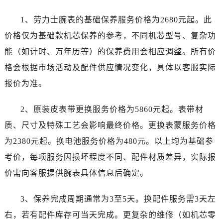
四川省内江市东兴区汉安大道劳力士售后服务中心（需提前预约）
1、劳力士腕表的基础保养服务价格为2680元起。此
四川省攀枝花市东区三线大道北段劳力士售后服务中心（需提前预约）
价格仅为基础款机芯保养的参考，不同机芯型号、复杂功
四川省遂宁市船山区香林南路劳力士售后服务中心（需提前预约）
能（如计时、万年历等）的保养费用会相应调整。所有价
四川省雅安市雨城区熊猫大道劳力士售后服务中心（需提前预约）
格会根据市场活动及配件供应情况变化，具体以客服实际
四川省宜宾市翠屏区长翠路劳力士售后服务中心（需提前预约）
四川省资阳市雁江区滨江大道一段与和平南路劳力士售后服务中心（需提前预约）
报价为准。
四川省自贡市自流井区华商北路劳力士售后服务中心（需提前预约）
2、原装皮表带更换服务价格为5860元起。表带材
西藏自治区阿里地区噶尔县北京西路劳力士售后服务中心（需提前预约）
西藏自治区昌都市卡若区昌都西路劳力士售后服务中心（需提前预约）
质、尺寸及特殊工艺会影响最终价格。更换表蒙服务价格
西藏自治区拉萨市城关区北京中路劳力士售后服务中心（需提前预约）
为2380元起。换电池服务价格为480元。以上均为基础参
西藏自治区林芝市巴宜区广东路劳力士售后服务中心（需提前预约）
考价，每项服务因损坏程度不同、配件材质差异，实际报
西藏自治区那曲市色尼区浙江西路劳力士售后服务中心（需提前预约）
价需向客服提供腕表具体信息后确定。
西藏自治区日喀则市桑珠孜区上海中路劳力士售后服务中心（需提前预约）
西藏自治区山南市乃东区湖北大道劳力士售后服务中心（需提前预约）
3、保养完成周期通常为3至5天。换配件服务需3天左
云南省保山市隆阳区正阳路劳力士售后服务中心（需提前预约）
右，若有配件库存可当天完成。更复杂的维修（如机芯零
云南省楚雄彝族自治州楚雄市鹿城南路劳力士售后服务中心（需提前预约）