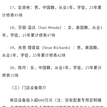
浙江省杭州市上城区钱江路1366号华润大厦A座5层503-5室劳力士售后服务中心（需提前预约）
17、彭彦彬：男，中国籍，从业1年，学徒，25年累
浙江省湖州市吴兴区劳动路劳力士售后服务中心（需提前预约）
计修表95块
浙江省嘉兴市南湖区广益路705号嘉兴世界贸易中心A座13层1304室劳力士售后服务中心（需提前预约）
浙江省金华市金东区东市南街777号金华万达广场4号楼22楼2209室劳力士售后服务中心（需提前预约）
18、莎丽·温达（Sari Wenda）：女，泰国籍，从业1
浙江省丽水市莲都区解放街劳力士售后服务中心（需提前预约）
年，学徒，25年累计修表47块
浙江省宁波市江北区大闸南路500号来福士广场办公楼20层2009室劳力士售后服务中心（需提前预约）
浙江省衢州市柯城区上街劳力士售后服务中心（需提前预约）
19、肖恩·理查兹（Sean Richards）：男，美国籍，
浙江省绍兴市越城区胜利东路379号世茂天际中心写字楼8层805室劳力士售后服务中心（需提前预约）
从业1年，学徒，25年累计修表42块
浙江省舟山市定海区解放东路劳力士售后服务中心（需提前预约）
澳门特别行政区大堂区议事亭前地（新马路）劳力士售后服务中心（需提前预约）
20、陈玲：女，中国籍，从业1年，学徒，25年累计
澳门特别行政区风顺堂区南湾大马路劳力士售后服务中心（需提前预约）
修表15块
澳门特别行政区花地玛堂区关闸广场劳力士售后服务中心（需提前预约）
澳门特别行政区花王堂区大三巴商圈劳力士售后服务中心（需提前预约）
（三）门店设备简介
澳门特别行政区嘉模堂区官也街劳力士售后服务中心（需提前预约）
澳门省路氹城市金光大道劳力士售后服务中心（需提前预约）
单店设备投入超660万元（注：另有配套专用定制辅
澳门特别行政区望德堂区塔石广场劳力士售后服务中心（需提前预约）