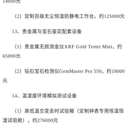
14000元
新疆维吾尔自治区沙湾市三道河子镇世纪大道南路劳力士售后服务中心（需提前预约）
新疆维吾尔自治区石河子市北二路劳力士售后服务中心（需提前预约）
（2）定制百级无尘恒温防静电工作台，约125000元
新疆维吾尔自治区双河市光明路劳力士售后服务中心（需提前预约）
13、贵金属与宝石鉴定配套设备
新疆维吾尔自治区塔城市塔城地区闻琴路劳力士售后服务中心（需提前预约）
新疆维吾尔自治区铁门关市兴疆路劳力士售后服务中心（需提前预约）
（1）贵金属无损测金仪XRF Gold Tester Mini，约
新疆维吾尔自治区图木舒克市图木舒克市中兴街劳力士售后服务中心（需提前预约）
65000元
新疆维吾尔自治区吐鲁番市高昌区文化中路文化中路劳力士售后服务中心（需提前预约）
新疆维吾尔自治区乌苏市乌鲁木齐北路劳力士售后服务中心（需提前预约）
（2）钻石宝石检测仪GemMaster Pro 550，约18000
新疆维吾尔自治区五家渠市长征西街劳力士售后服务中心（需提前预约）
元
新疆维吾尔自治区新星市东风路劳力士售后服务中心（需提前预约）
新疆维吾尔自治区伊宁市解放西路劳力士售后服务中心（需提前预约）
14、温湿度环境模拟测试设备
贵州省安顺市西秀区中华南路劳力士售后服务中心（需提前预约）
贵州省毕节市七星关区松山路劳力士售后服务中心（需提前预约）
（1）高低温交变走时试验箱（定制钟表专用恒温恒
贵州省六盘水市钟山区钟山大道劳力士售后服务中心（需提前预约）
湿试验舱），约276000元
贵州省黔东南苗族侗族自治州凯里市北京西路劳力士售后服务中心（需提前预约）
贵州省黔西南布依族苗族自治州兴义市大道与桔香路交汇处劳力士售后服务中心（需提前预约）