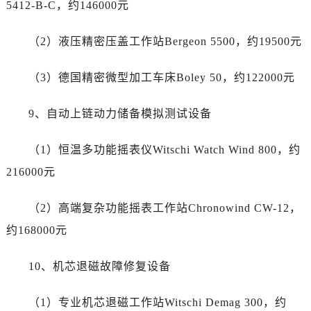
5412-B-C，约146000元
甘肃省平凉市崆峒区西大街劳力士售后服务中心（需提前预约）
甘肃省庆阳市西峰区南大街劳力士售后服务中心（需提前预约）
（2）液压精密压盖工作站Bergeon 5500，约19500元
甘肃省天水市秦州区民主路劳力士售后服务中心（需提前预约）
甘肃省武威市凉州区迎宾路劳力士售后服务中心（需提前预约）
（3）德国精密微型加工车床Boley 50，约122000元
甘肃省张掖市甘州区民乐北路劳力士售后服务中心（需提前预约）
9、自动上链动力储备模拟测试设备
宁夏回族自治区固原市原州区文化街劳力士售后服务中心（需提前预约）
宁夏回族自治区石嘴山市大武口区贺兰山路劳力士售后服务中心（需提前预约）
（1）恒温多功能摇表仪Witschi Watch Wind 800，约
宁夏回族自治区吴忠市利通区开元大道劳力士售后服务中心（需提前预约）
216000元
宁夏回族自治区银川市兴庆区新华东路97号新百中心C馆一层C1-18号商铺劳力士售后服务中心（需提前预约）
宁夏回族自治区中卫市沙坡头区鼓楼东街劳力士售后服务中心（需提前预约）
（2）高端复杂功能摇表工作站Chronowind CW-12，
青海省果洛藏族自治州玛沁县团结路劳力士售后服务中心（需提前预约）
约168000元
青海省海北藏族自治州海晏县将军路劳力士售后服务中心（需提前预约）
青海省海东市乐都区滨河路劳力士售后服务中心（需提前预约）
10、机芯退磁故障修复设备
青海省海南藏族自治州共和县青海湖大街劳力士售后服务中心（需提前预约）
青海省海西蒙古族藏族自治州德令哈市柴达木路劳力士售后服务中心（需提前预约）
（1）专业机芯退磁工作站Witschi Demag 300，约
青海省黄南藏族自治州同仁市德合隆路劳力士售后服务中心（需提前预约）