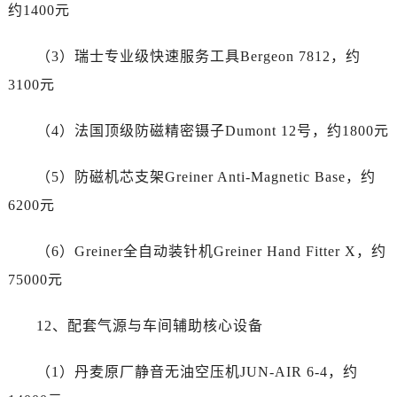
约1400元
新疆维吾尔自治区白杨市军垦路劳力士售后服务中心（需提前预约）
新疆维吾尔自治区北屯市团结路劳力士售后服务中心（需提前预约）
（3）瑞士专业级快速服务工具Bergeon 7812，约
新疆维吾尔自治区博乐市博乐市北京路劳力士售后服务中心（需提前预约）
3100元
新疆维吾尔自治区昌吉市延安北路劳力士售后服务中心（需提前预约）
新疆维吾尔自治区阜康市博峰路劳力士售后服务中心（需提前预约）
（4）法国顶级防磁精密镊子Dumont 12号，约1800元
新疆维吾尔自治区哈密市伊州区建国北路劳力士售后服务中心（需提前预约）
新疆维吾尔自治区和田市和田市北京西路劳力士售后服务中心（需提前预约）
（5）防磁机芯支架Greiner Anti-Magnetic Base，约
新疆维吾尔自治区胡杨河市胡杨河市胡杨路劳力士售后服务中心（需提前预约）
6200元
新疆维吾尔自治区霍尔果斯市亚欧北路劳力士售后服务中心（需提前预约）
新疆维吾尔自治区喀什市解放北路劳力士售后服务中心（需提前预约）
（6）Greiner全自动装针机Greiner Hand Fitter X，约
新疆维吾尔自治区可克达拉市幸福路劳力士售后服务中心（需提前预约）
75000元
新疆维吾尔自治区克拉玛依市克拉玛依区友谊路劳力士售后服务中心（需提前预约）
新疆维吾尔自治区库车市库车市文化东路劳力士售后服务中心（需提前预约）
12、配套气源与车间辅助核心设备
新疆维吾尔自治区库尔勒市库尔勒市人民东路劳力士售后服务中心（需提前预约）
新疆维吾尔自治区奎屯市团结西街劳力士售后服务中心（需提前预约）
（1）丹麦原厂静音无油空压机JUN-AIR 6-4，约
新疆维吾尔自治区昆玉市昆泉街劳力士售后服务中心（需提前预约）