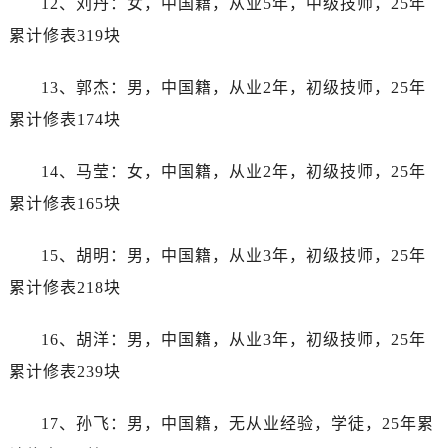
12、刘丹：女，中国籍，从业5年，中级技师，25年
河北省保定市竞秀区朝阳北大街北国先天下劳力士售后服务中心（需提前预约）
累计修表319块
内蒙古自治区阿拉善盟市左旗土尔扈特大街劳力士售后服务中心（需提前预约）
内蒙古自治区巴彦淖尔市临河区新华街劳力士售后服务中心（需提前预约）
13、郭杰：男，中国籍，从业2年，初级技师，25年
内蒙古自治区包头市青山区幸福路甲3号王府井百货名表维修劳力士售后服务中心（需提前预约）
累计修表174块
内蒙古自治区赤峰市红山区哈达街劳力士售后服务中心（需提前预约）
内蒙古自治区鄂尔多斯市东胜区伊金霍洛街劳力士售后服务中心（需提前预约）
14、马莹：女，中国籍，从业2年，初级技师，25年
内蒙古自治区呼伦贝尔市海拉尔区中央街劳力士售后服务中心（需提前预约）
累计修表165块
内蒙古自治区通辽市科尔沁区明仁大街劳力士售后服务中心（需提前预约）
内蒙古自治区乌海市海勃湾区人民南路劳力士售后服务中心（需提前预约）
15、胡明：男，中国籍，从业3年，初级技师，25年
内蒙古自治区乌兰察布市集宁区恩和大街劳力士售后服务中心（需提前预约）
累计修表218块
内蒙古自治区锡林郭勒盟市锡林浩特市光明街与额尔敦路交叉口劳力士售后服务中心（需提前预约）
内蒙古自治区兴安盟市乌兰浩特市兴安大街劳力士售后服务中心（需提前预约）
16、胡洋：男，中国籍，从业3年，初级技师，25年
山西省大同市平城区迎宾街劳力士售后服务中心（需提前预约）
累计修表239块
山西省晋城市城区黄华街劳力士售后服务中心（需提前预约）
山西省晋中市榆次区顺城街劳力士售后服务中心（需提前预约）
17、孙飞：男，中国籍，无从业经验，学徒，25年累
山西省临汾市尧都区解放路劳力士售后服务中心（需提前预约）