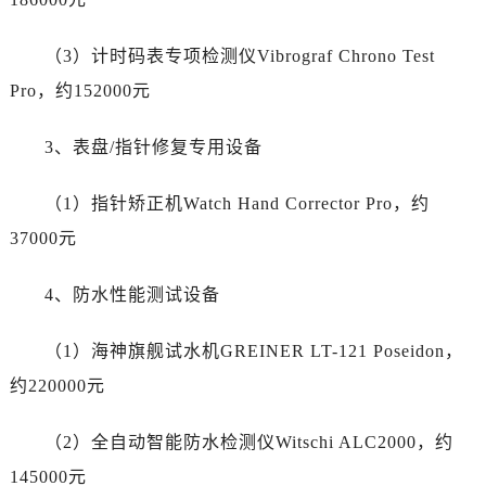
广西壮族自治区玉林市玉州区金玉路劳力士售后服务中心（需提前预约）
（3）计时码表专项检测仪Vibrograf Chrono Test
海南省儋州市儋州市那大镇兰洋北路劳力士售后服务中心（需提前预约）
海南省东方市八所镇解放西路劳力士售后服务中心（需提前预约）
Pro，约152000元
海南省琼海市嘉积镇东风路劳力士售后服务中心（需提前预约）
3、表盘/指针修复专用设备
海南省三沙市西沙区西沙群岛永兴岛北京路劳力士售后服务中心（需提前预约）
海南省三亚市吉阳区迎宾路劳力士售后服务中心（需提前预约）
（1）指针矫正机Watch Hand Corrector Pro，约
海南省万宁市万城镇解放路劳力士售后服务中心（需提前预约）
37000元
海南省文昌市文城镇教育东路劳力士售后服务中心（需提前预约）
海南省五指山市通什镇三月三大道劳力士售后服务中心（需提前预约）
4、防水性能测试设备
香港特别行政区尖沙咀区油尖旺区广东道劳力士售后服务中心（需提前预约）
香港特别行政区金钟区中西区金钟道劳力士售后服务中心（需提前预约）
（1）海神旗舰试水机GREINER LT-121 Poseidon，
香港特别行政区九龙区油尖旺区弥敦道劳力士售后服务中心（需提前预约）
约220000元
香港特别行政区铜锣湾区湾仔区轩尼诗道劳力士售后服务中心（需提前预约）
河南省安阳市文峰区解放大道劳力士售后服务中心（需提前预约）
（2）全自动智能防水检测仪Witschi ALC2000，约
河南省鹤壁市淇滨区九州路劳力士售后服务中心（需提前预约）
145000元
河南省济源市沁园街道济水大道劳力士售后服务中心（需提前预约）