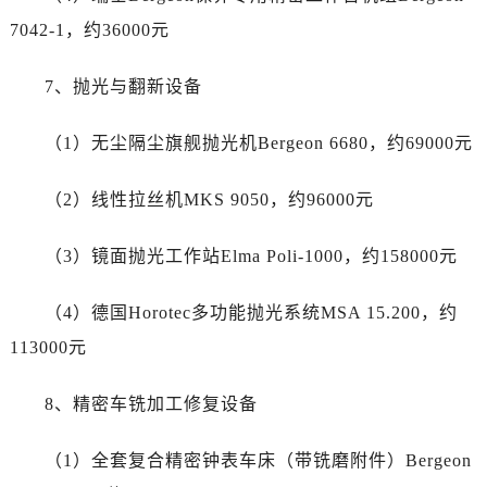
湖南省湘潭市雨湖区莲城大道劳力士售后服务中心（需提前预约）
7042-1，约36000元
湖南省益阳市赫山区桃花仑路劳力士售后服务中心（需提前预约）
7、抛光与翻新设备
湖南省永州市冷水滩区永州大道与中兴路交叉口劳力士售后服务中心（需提前预约）
湖南省岳阳市岳阳楼区东茅岭路劳力士售后服务中心（需提前预约）
（1）无尘隔尘旗舰抛光机Bergeon 6680，约69000元
湖南省张家界市永定区解放路劳力士售后服务中心（需提前预约）
湖南省长沙市芙蓉区建湘路393号世茂环球金融中心写字楼10层1013室劳力士售后服务中心（需提前预约）
（2）线性拉丝机MKS 9050，约96000元
湖南省株洲市芦淞区建设南路劳力士售后服务中心（需提前预约）
甘肃省白银市白银区北京路劳力士售后服务中心（需提前预约）
（3）镜面抛光工作站Elma Poli-1000，约158000元
甘肃省定西市安定区解放路劳力士售后服务中心（需提前预约）
甘肃省敦煌市沙州镇阳关中路劳力士售后服务中心（需提前预约）
（4）德国Horotec多功能抛光系统MSA 15.200，约
甘肃省合作市人民街劳力士售后服务中心（需提前预约）
113000元
甘肃省嘉峪关市雄关区新华中路劳力士售后服务中心（需提前预约）
甘肃省金昌市金川区北京路劳力士售后服务中心（需提前预约）
8、精密车铣加工修复设备
甘肃省酒泉市肃州区西大街劳力士售后服务中心（需提前预约）
甘肃省临夏市城南街道团结路劳力士售后服务中心（需提前预约）
（1）全套复合精密钟表车床（带铣磨附件）Bergeon
甘肃省陇南市武都区人民路劳力士售后服务中心（需提前预约）