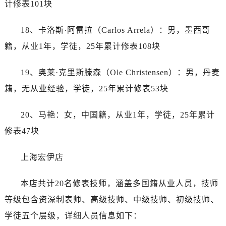
计修表101块
山西省吕梁市离石区永宁中路与建设街交叉口劳力士售后服务中心（需提前预约）
山西省朔州市朔城区怡西路与鄯阳西街交汇处劳力士售后服务中心（需提前预约）
18、卡洛斯·阿雷拉（Carlos Arrela）：男，墨西哥
山西省忻州市忻府区和平东街与七一南路交叉口劳力士售后服务中心（需提前预约）
籍，从业1年，学徒，25年累计修表108块
山西省阳泉市郊区平阳东街与新城大道交叉口劳力士售后服务中心（需提前预约）
山西省运城市盐湖区河东街劳力士售后服务中心（需提前预约）
19、奥莱·克里斯滕森（Ole Christensen）：男，丹麦
山西省长治市潞州区英雄中路劳力士售后服务中心（需提前预约）
籍，无从业经验，学徒，25年累计修表53块
山西省太原市迎泽区迎泽街道解放路15号亨得利名表维修授权店3楼劳力士售后服务中心（需提前预约）
天津市和平区赤峰道136号天津国际金融中心26层2603室劳力士售后服务中心（需提前预约）
20、马艳：女，中国籍，从业1年，学徒，25年累计
安徽省安庆市迎江区人民路劳力士售后服务中心（需提前预约）
修表47块
安徽省蚌埠市蚌山区淮河路劳力士售后服务中心（需提前预约）
安徽省亳州市谯城区魏武大道劳力士售后服务中心（需提前预约）
上海宏伊店
安徽省池州市贵池区长江路劳力士售后服务中心（需提前预约）
安徽省滁州市琅琊区南谯北路劳力士售后服务中心（需提前预约）
本店共计20名修表技师，涵盖多国籍从业人员，技师
安徽省阜阳市颍州区颍州北路劳力士售后服务中心（需提前预约）
等级包含资深制表师、高级技师、中级技师、初级技师、
安徽省淮北市相山区淮海路劳力士售后服务中心（需提前预约）
学徒五个层级，详细人员信息如下：
安徽省淮南市田家庵区国庆中路劳力士售后服务中心（需提前预约）