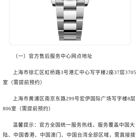
太原市迎泽区解放路15号亨得利名表服务中心（品牌授权店）3层整层（需提前预约）
沈阳市沈河区中街路137号亨得利名表服务中心（品牌授权店）1层整层（需提前预约）
沈阳市沈河区中街路83号亨得利名表服务中心（品牌授权店）1层整层（需提前预约）
乌鲁木齐市天山区红山路26号时代广场（CCMALL）C座17层17-B（需提前预约）
温州市鹿城区锦绣路1067号置信广场10层1015室（需提前预约）
哈尔滨市道里区友谊西路600号富力中心T2座写字楼29层03室（需提前预约）
（一）官方售后服务中心网点地址
大连市中山区人民路15号国际金融大厦7层G室（需提前预约）
佛山市禅城区季华五路57号万科金融中心C座12层1205室（需提前预约）
上海市徐汇区虹桥路3号港汇中心写字楼2座37层3705
东莞市东城街道鸿福东路1号民盈国贸中心T1写字楼9层907室（需提前预约）
室（需提前预约）
无锡市梁溪区人民中路139号恒隆广场写字楼1座11层1104室（需提前预约）
南通市崇川区工农路57号圆融广场写字楼16层1603室（需提前预约）
上海市黄浦区南京东路299号宏伊国际广场写字楼8层
苏州市苏州工业园区星港街199号苏州中心办公楼C座22层08室（需提前预约）
806室（需提前预约）
武汉市江汉区解放大道686号世界贸易大厦38层09室（需提前预约）
南宁市青秀区金湖路59号地王大厦12楼1224室（需提前预约）
温馨提示：官方全国统一服务热线，服务覆盖中国大
合肥市蜀山区潜山路111号万象城华润大厦B座12楼03室（需提前预约）
陆、中国香港、中国澳门、中国台湾全部区域，需直接拨
泉州市丰泽区宝洲路729号浦西万达中心写字楼A座7楼709室（需提前预约）