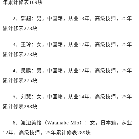
年累计修表169块
黑龙江省佳木斯市向阳区长安路劳力士售后服务中心（需提前预约）
黑龙江省牡丹江市东安区太平路劳力士售后服务中心（需提前预约）
2、郭超：男，中国籍，从业13年，高级技师，25年
黑龙江省七台河市桃山区大同街劳力士售后服务中心（需提前预约）
累计修表273块
黑龙江省齐齐哈尔市龙沙区龙华路劳力士售后服务中心（需提前预约）
黑龙江省双鸭山市尖山区新兴大街劳力士售后服务中心（需提前预约）
3、王玲：女，中国籍，从业17年，高级技师，25年
黑龙江省绥化市北林区新华街与康庄路交叉口劳力士售后服务中心（需提前预约）
累计修表273块
黑龙江省伊春市伊美区通河路劳力士售后服务中心（需提前预约）
吉林省白城市洮北区明仁南街劳力士售后服务中心（需提前预约）
4、吴鹏：男，中国籍，从业12年，高级技师，25年
吉林省白山市浑江区浑江大街劳力士售后服务中心（需提前预约）
累计修表275块
吉林省吉林市船营区河南街劳力士售后服务中心（需提前预约）
吉林省辽源市龙山区人民大街劳力士售后服务中心（需提前预约）
5、刘慧：女，中国籍，从业14年，高级技师，25年
吉林省梅河口市新华街道梅河大街劳力士售后服务中心（需提前预约）
累计修表288块
吉林省四平市铁东区紫气大路与南九经街交汇处劳力士售后服务中心（需提前预约）
吉林省松原市宁江区五环大街劳力士售后服务中心（需提前预约）
6、渡边美绪（Watanabe Mio）：女，日本籍，从业
吉林省通化市东昌区环通乡江南大街劳力士售后服务中心（需提前预约）
12年，高级技师，25年累计修表289块
吉林省延边市延吉市解放路劳力士售后服务中心（需提前预约）