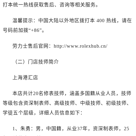
打本统一热线获取售后、咨询等相关服务。
青岛市南区山东路6号华润大厦B座22层04室（需提前预约）
烟台市芝罘区胜利路139号万达金融中心A座907室（需提前预约）
温馨提示：中国大陆以外地区拨打本 400 热线，请在
长春市朝阳区西安大路727号中银大厦A座(旺进大厦)18层09室（需提前预约）
号码前加拨“+86”。
贵阳市南明区都司高架桥路33号亨特国际金融中心14楼14D（需提前预约）
昆明市盘龙区北京路928号同德昆明广场写字楼10层06室（需提前预约）
劳力士售后官网：http://www.rolexhub.cn/
石家庄市长安区中山东路39号勒泰中心写字楼B座13层07室（需提前预约）
西安市碑林区南关正街88号华侨城长安国际中心E座6楼10室（需提前预约）
（二）门店技师简介
海口市龙华区金贸东路5号海口华润大厦B座17层1707室（需提前预约）
唐山市路南区新华东道100号万达广场写字楼A座10层1002室（需提前预约）
上海港汇店
台州市椒江区东海大道1800号腾达中心东1幢20楼2002室（需提前预约）
内蒙古自治区呼和浩特市玉泉区大学西街70号华润万象城写字楼（鄂尔多斯大厦）23层2326室（需提前预约）
本店共计20名修表技师，涵盖多国籍从业人员，技师
甘肃省兰州市七里河区西津西路16号兰州中心写字楼21层2102室（需提前预约）
等级包含资深制表师、高级技师、中级技师、初级技师、
黑龙江省大庆市萨尔图区会战大街劳力士售后服务中心（需提前预约）
学徒五个层级，详细人员信息如下：
黑龙江省鹤岗市向阳区红军路劳力士售后服务中心（需提前预约）
黑龙江省黑河市爱辉区中央街劳力士售后服务中心（需提前预约）
1、朱勇：男，中国籍，从业37年，资深制表师，25
黑龙江省鸡西市鸡冠区红军路劳力士售后服务中心（需提前预约）