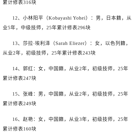
累计修表316块
江西省宜春市袁州区中山中路劳力士售后服务中心（需提前预约）
江西省鹰潭市月湖区胜利东路劳力士售后服务中心（需提前预约）
12、小林阳平（Kobayashi Yohei）：男，日本籍，从
山东省德州市德城区东风中路劳力士售后服务中心（需提前预约）
业5年，中级技师，25年累计修表296块
山东省东营市东营区济南路劳力士售后服务中心（需提前预约）
山东省济南市历下区经十路11111号华润中心写字楼（万象城）15层1508室劳力士售后服务中心（需提前预约）
13、莎拉·埃利泽（Sarah Eliezer）：女，以色列籍，
山东省济宁市任城区太白楼路劳力士售后服务中心（需提前预约）
从业2年，初级技师，25年累计修表243块
山东省莱芜市文化南路8号银座商城名表维修一楼名表维修劳力士售后服务中心（需提前预约）
山东省临沂市兰山区解放路劳力士售后服务中心（需提前预约）
14、郭红：女，中国籍，从业2年，初级技师，25年
山东省日照市东港区烟台路劳力士售后服务中心（需提前预约）
累计修表247块
山东省泰安市泰山区财源街道泰山大街劳力士售后服务中心（需提前预约）
山东省威海市环翠区新威海路89号振华商厦一楼名表维修劳力士售后服务中心（需提前预约）
15、张峰：男，中国籍，从业2年，初级技师，25年
山东省潍坊市奎文区东风东街劳力士售后服务中心（需提前预约）
累计修表249块
山东省枣庄市滕州市北辛路与善国路交叉口劳力士售后服务中心（需提前预约）
山东省淄博市张店区金晶大道劳力士售后服务中心（需提前预约）
16、赵艳：女，中国籍，从业3年，初级技师，25年
上海市黄浦区南京东路299号宏伊国际广场写字楼8层806室劳力士售后服务中心（需提前预约）
累计修表160块
上海市徐汇区虹桥路3号港汇中心2座37层3705室劳力士售后服务中心（需提前预约）