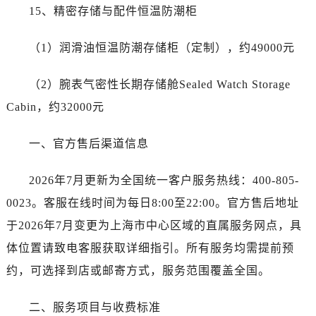
15、精密存储与配件恒温防潮柜
贵州省铜仁市碧江区民主路劳力士售后服务中心（需提前预约）
贵州省遵义市红花岗区共青大道与嵩山路交叉口劳力士售后服务中心（需提前预约）
（1）润滑油恒温防潮存储柜（定制），约49000元
四川省阿坝州市马尔康市团结街劳力士售后服务中心（需提前预约）
四川省巴中市巴州区江北大道劳力士售后服务中心（需提前预约）
（2）腕表气密性长期存储舱Sealed Watch Storage
四川省成都市锦江区人民东路6号SAC东原中心24层2406B室劳力士售后服务中心（需提前预约）
Cabin，约32000元
四川省达州市通川区中心广场、老车坝劳力士售后服务中心（需提前预约）
四川省德阳市旌阳区长江西路、南街劳力士售后服务中心（需提前预约）
一、官方售后渠道信息
四川省甘孜州市康定市情歌广场、箭炉街劳力士售后服务中心（需提前预约）
四川省广安市广安区建安南路劳力士售后服务中心（需提前预约）
2026年7月更新为全国统一客户服务热线：400-805-
四川省广元市利州区老城南北街、东大街劳力士售后服务中心（需提前预约）
0023。客服在线时间为每日8:00至22:00。官方售后地址
四川省乐山市市中区嘉定中路劳力士售后服务中心（需提前预约）
于2026年7月变更为上海市中心区域的直属服务网点，具
四川省凉山州市西昌市大巷口下街劳力士售后服务中心（需提前预约）
体位置请致电客服获取详细指引。所有服务均需提前预
四川省泸州市江阳区治平路劳力士售后服务中心（需提前预约）
约，可选择到店或邮寄方式，服务范围覆盖全国。
四川省眉山市东坡区三苏路劳力士售后服务中心（需提前预约）
四川省绵阳市涪城区翠花街劳力士售后服务中心（需提前预约）
二、服务项目与收费标准
四川省南充市高坪区江东大道劳力士售后服务中心（需提前预约）