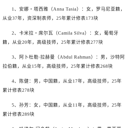
安徽省黄山市屯溪区黄山西路劳力士售后服务中心（需提前预约）
1、安娜・塔西雅（Anna Tasia）：女，罗马尼亚籍，
安徽省六安市金安区解放中路劳力士售后服务中心（需提前预约）
从业37年，资深制表师，25年累计修表173块
安徽省马鞍山市雨山区湖南西路劳力士售后服务中心（需提前预约）
安徽省宿州市埇桥区人民中路劳力士售后服务中心（需提前预约）
2、卡米拉・席尔瓦（Camila Silva）：女，葡萄牙
安徽省铜陵市铜官区石城大道劳力士售后服务中心（需提前预约）
籍，从业20年，高级技师，25年累计修表277块
安徽省芜湖市镜湖区中山路步行街劳力士售后服务中心（需提前预约）
安徽省宣城市宣州区叠嶂西路劳力士售后服务中心（需提前预约）
3、阿卜杜勒·拉赫曼（Abdul Rahman）：男，沙特阿
福建省龙岩市新罗区九一南路劳力士售后服务中心（需提前预约）
拉伯籍，从业15年，高级技师，25年累计修表268块
福建省南平市建阳区人民西路劳力士售后服务中心（需提前预约）
福建省宁德市蕉城区天湖东路劳力士售后服务中心（需提前预约）
4、陈健：男，中国籍，从业17年，高级技师，25年
福建省莆田市城厢区霞林街道荔华东大道劳力士售后服务中心（需提前预约）
累计修表278块
福建省三明市三元区东乾二路劳力士售后服务中心（需提前预约）
福建省漳州市龙文区步港路劳力士售后服务中心（需提前预约）
5、孙芳：女，中国籍，从业11年，高级技师，25年
江苏省常州市新北区龙锦路1590号现代传媒中心5号楼10层1008室劳力士售后服务中心（需提前预约）
累计修表289块
江苏省淮安市清江浦区淮海北路劳力士售后服务中心（需提前预约）
江苏省连云港市海州区通灌北路劳力士售后服务中心（需提前预约）