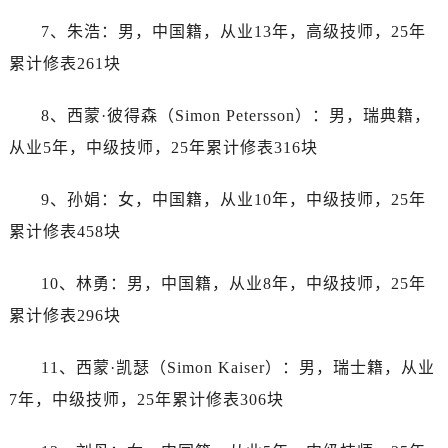
辽宁省鞍山市铁东区站前街劳力士售后服务中心（需提前预约）
7、朱浩：男，中国籍，从业13年，高级技师，25年
辽宁省本溪市平山区胜利路劳力士售后服务中心（需提前预约）
累计修表261块
辽宁省朝阳市双塔区新华路劳力士售后服务中心（需提前预约）
辽宁省丹东市振兴区七经街劳力士售后服务中心（需提前预约）
8、西蒙·彼得森（Simon Petersson）：男，瑞典籍，
辽宁省抚顺市新抚区东一路劳力士售后服务中心（需提前预约）
从业5年，中级技师，25年累计修表316块
辽宁省阜新市海州区解放大街劳力士售后服务中心（需提前预约）
辽宁省葫芦岛市连山区中央路劳力士售后服务中心（需提前预约）
9、孙娟：女，中国籍，从业10年，中级技师，25年
辽宁省锦州市古塔区中央大街劳力士售后服务中心（需提前预约）
累计修表458块
辽宁省辽阳市白塔区新运大街劳力士售后服务中心（需提前预约）
辽宁省盘锦市兴隆台区石油大街劳力士售后服务中心（需提前预约）
10、林勇：男，中国籍，从业8年，中级技师，25年
辽宁省铁岭市银州区南马路劳力士售后服务中心（需提前预约）
累计修表296块
辽宁省营口市站前区市府路与渤海大街交叉口劳力士售后服务中心（需提前预约）
辽宁省沈阳市沈河区中街路137号亨得利名表维修授权店1楼劳力士售后服务中心（需提前预约）
11、西蒙·凯瑟（Simon Kaiser）：男，瑞士籍，从业
辽宁省沈阳市沈河区中街路83号亨得利名表维修授权店1楼劳力士售后服务中心（需提前预约）
7年，中级技师，25年累计修表306块
北京市朝阳区建国门外大街甲6号华熙国际中心D座11层1102室劳力士售后服务中心（需提前预约）
北京市东城区东长安街1号王府井东方广场W3座6层602室劳力士售后服务中心（需提前预约）