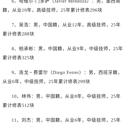
6、哈维尔·门多萨（Javier Mendoza）：男，墨西哥
江苏省南京市秦淮区中山南路1号南京中心22层22-C1-C3室劳力士售后服务中心（需提前预约）
籍，从业10年，高级技师，25年累计修表296块
江苏省宿迁市宿城区西湖路劳力士售后服务中心（需提前预约）
江苏省泰州市海陵区永定东路399号置地商务中心东塔（华润万象城）17层1706室劳力士售后服务中心（需提前预约）
7、吴浩：男，中国籍，从业12年，高级技师，25年
江苏省徐州市鼓楼区淮海东路29号苏宁广场IFC国际金融中心35层3508室劳力士售后服务中心（需提前预约）
累计修表288块
江苏省盐城市盐都区世纪大道5号盐城金融城写字楼1号楼16层1604室劳力士售后服务中心（需提前预约）
江苏省扬州市邗江区国展路29号星耀天地写字楼1号楼18层1803室劳力士售后服务中心（需提前预约）
8、柏承彬：男，中国籍，从业9年，中级技师，25年
江苏省镇江市京口区中山东路劳力士售后服务中心（需提前预约）
累计修表325块
江西省抚州市临川区赣东大道劳力士售后服务中心（需提前预约）
江西省赣州市章贡区文清路劳力士售后服务中心（需提前预约）
9、迭戈・费雷尔（Diego Ferrer）：男，西班牙籍，
江西省吉安市吉州区井冈山大道劳力士售后服务中心（需提前预约）
从业6年，中级技师，25年累计修表299块
江西省景德镇市珠山区珠山中路劳力士售后服务中心（需提前预约）
江西省九江市浔阳区浔阳路劳力士售后服务中心（需提前预约）
10、林伟：男，中国籍，从业8年，中级技师，25年
江西省南昌市红谷滩新区红谷中大道998号绿地双子塔（中央广场）A1座办公楼14层1407室劳力士售后服务中心（需提前预约）
累计修表512块
江西省萍乡市安源区萍安北大道与康庄路交叉口劳力士售后服务中心（需提前预约）
江西省上饶市信州区滨江西路劳力士售后服务中心（需提前预约）
11、刘杰：男，中国籍，从业6年，中级技师，25年
江西省新余市渝水区北湖西路劳力士售后服务中心（需提前预约）