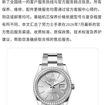
新了全国统一的客户服务热线与官方服务网点信息。所有
杭州市上城区钱江路1366号华润大厦写字楼A座5层503-5室（需提前预约）
保养、维修、配件更换服务均需通过官方客服中心预约，
金华市金东区东市南街777号金华万达广场写字楼4号楼22层2209室（需提前预约）
到店或邮寄均可。基础机芯保养价格依据型号与复杂程度
绍兴市越城区胜利东路379号世茂天际中心写字楼8层805室（需提前预约）
有所不同，本文汇总了劳力士手表在2026年7月最新的官
嘉兴市南湖区广益路705号嘉兴世界贸易中心写字楼A座13层1304室（需提前预约）
方售后服务渠道、收费标准、质保政策、技术标准及养护
南昌市红谷滩新区红谷中大道998号绿地双子塔（中央广场）A1座办公楼14层07室（需提前预约）
济南市历下区经十路11111号华润中心写字楼（万象城）15层1508室（需提前预约）
建议，帮助您准确获取合规的售后服务。
广州市天河区天河路230号万菱汇国际中心写字楼A塔7层704室（需提前预约）
广州市越秀区环市东路371-375号世界贸易中心大厦南塔写字楼15层07室（需提前预约）
深圳市罗湖区深南东路5001号华润大厦写字楼17层1701室（需提前预约）
惠州市惠城区江北文昌一路7号华贸大厦写字楼1座30层05室（需提前预约）
厦门市思明区湖滨东路95号华润大厦写字楼B座11层1104室（需提前预约）
福州市鼓楼区五四路128-1号恒力城写字楼15层03室（需提前预约）
成都市锦江区人民东路6号SAC东原中心写字楼24层2406B室（需提前预约）
重庆市江北区观音桥步行街2号融恒时代广场写字楼9层902室（需提前预约）
长沙市芙蓉区定王台街道建湘路393号世茂环球金融中心写字楼（芙蓉广场）10层13室（需提前预约）
郑州市二七区铭功路10号华润大厦写字楼29层2905室（需提前预约）