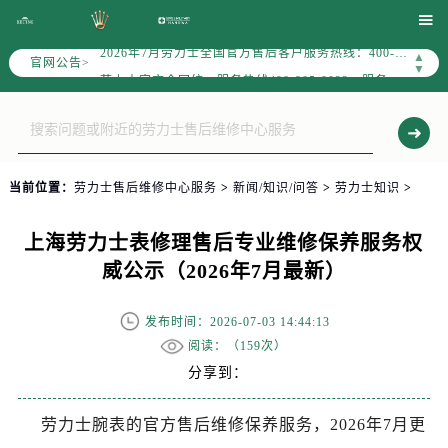

2026年7月劳力士中国区售后服务网络优化升级公告
2026年7月劳力士全国官方售后客户服务热线：400-805-0023
▲
官网公告>
▼
劳力士官方全国统一服务热线400-805-0023，服务覆盖中国大陆、香港、澳门、台湾全部区域（非大陆需加拨“+86”）
2026年7月劳力士售后服务中心最新网点地址：
北京市东城区东长安街1号东方广场写字楼W3座6层602室（需提前预约）
北京市朝阳区建国门外大街甲6号华熙国际中心写字楼D座11层1102室（需提前预约）
当前位置：
劳力士售后维修中心服务
>
新闻/知识/问答
>
劳力士知识
>
天津市和平区赤峰道136号天津国际金融中心写字楼26层2603室（需提前预约）
上海市徐汇区虹桥路3号港汇中心写字楼2座37层3705室（需提前预约）
上海劳力士表修理售后专业维修保养服务权
上海市黄浦区南京东路299号宏伊国际广场写字楼8层806室（需提前预约）
威公示（2026年7月最新）
南京市秦淮区中山南路1号（新街口）南京中心写字楼22层C1-1室（需提前预约）
常州市新北区龙锦路1590号现代传媒中心写字楼5号楼10层1008室（需提前预约）
发布时间：2026-07-03 14:44:13
徐州市鼓楼区淮海东路29号苏宁广场IFC国际金融中心写字楼35层3508室（需提前预约）
阅读：（
159次）
扬州市邗江区国展路29号星耀天地写字楼1号楼18层1803室（需提前预约）
分享到：
盐城市盐都区世纪大道5号盐城金融城写字楼1号楼16层1604室（需提前预约）
泰州市海陵区永定东路399号置地商务中心东塔写字楼（华润万象城）17层1706室（需提前预约）
劳力士腕表的官方售后维修保养服务，2026年7月更
宁波市江北区大闸南路500号来福士广场办公楼20层2009室（需提前预约）