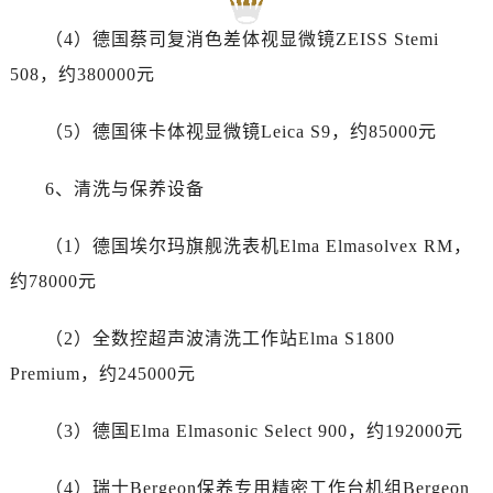
湖北省黄冈市黄州区赤壁大道劳力士售后服务中心（需提前预约）
（4）德国蔡司复消色差体视显微镜ZEISS Stemi
湖北省黄石市黄石港区武汉路劳力士售后服务中心（需提前预约）
508，约380000元
湖北省荆门市东宝中天街步行街劳力士售后服务中心（需提前预约）
湖北省荆州市荆州区荆中路劳力士售后服务中心（需提前预约）
（5）德国徕卡体视显微镜Leica S9，约85000元
湖北省十堰市茅箭区人民北路劳力士售后服务中心（需提前预约）
湖北省随州市曾都区青年路劳力士售后服务中心（需提前预约）
6、清洗与保养设备
湖北省咸宁市咸安区长安大道劳力士售后服务中心（需提前预约）
湖北省襄阳市樊城区长虹路与人民路交叉口劳力士售后服务中心（需提前预约）
（1）德国埃尔玛旗舰洗表机Elma Elmasolvex RM，
湖北省孝感市孝南区复兴大道劳力士售后服务中心（需提前预约）
约78000元
湖北省宜昌市西陵区夷陵大道与港窑路劳力士售后服务中心（需提前预约）
湖南省常德市武陵区人民路劳力士售后服务中心（需提前预约）
（2）全数控超声波清洗工作站Elma S1800
湖南省郴州市北湖区国庆北路劳力士售后服务中心（需提前预约）
Premium，约245000元
湖南省衡阳市雁峰区解放路劳力士售后服务中心（需提前预约）
湖南省怀化市鹤城区迎丰中路劳力士售后服务中心（需提前预约）
（3）德国Elma Elmasonic Select 900，约192000元
湖南省娄底市娄星区长青街劳力士售后服务中心（需提前预约）
（4）瑞士Bergeon保养专用精密工作台机组Bergeon
湖南省邵阳市双清区东风路劳力士售后服务中心（需提前预约）