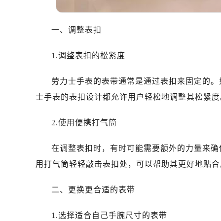
无锡市梁溪区人民中路139号恒隆广场
南通市崇川区工农路57号圆融广场写字
一、调整表扣
苏州市苏州工业园区星港街199号苏州
武汉市江汉区解放大道686号世界贸易
1.调整表扣的松紧度
南宁市青秀区金湖路59号地王大厦12
合肥市蜀山区潜山路111号万象城华润
劳力士手表的表带通常是通过表扣来固定的。
泉州市丰泽区宝洲路729号浦西万达中
士手表的表扣设计都允许用户轻松地调整其松紧度
青岛市南区山东路6号华润大厦B座2
烟台市芝罘区胜利路139号万达金融中
2.使用便携打气筒
长春市朝阳区西安大路727号中银大厦
贵阳市南明区都司高架桥路33号亨特
在调整表扣时，有时可能需要额外的力量来确
昆明市盘龙区北京路928号同德昆明
用打气筒轻轻敲击表扣处，可以帮助其更好地贴合
石家庄市长安区中山东路39号勒泰中
西安市碑林区南关正街88号华侨城长
二、更换更合适的表带
海口市龙华区金贸东路5号海口华润大厦
唐山市路南区新华东道100号万达广场
1.选择适合自己手腕尺寸的表带