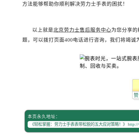
吉林省梅河口市新华街道梅河大街劳
方法能够帮助你顺利解决劳力士手表的困扰！
吉林省四平市铁东区紫气大路与南九
吉林省松原市宁江区五环大街劳力士
吉林省通化市东昌区环通乡江南大街
以上就是
北京劳力士售后服务中心
为您分享的
吉林省延边市延吉市解放路劳力士售
题，可以拨打页面400电话进行咨询，我们将竭诚
辽宁省鞍山市铁东区站前街劳力士售
辽宁省本溪市平山区胜利路劳力士售
辽宁省朝阳市双塔区新华路劳力士售
辽宁省丹东市振兴区七经街劳力士售
辽宁省抚顺市新抚区东一路劳力士售
辽宁省阜新市海州区解放大街劳力士
赞
辽宁省葫芦岛市连山区中央路劳力士
辽宁省锦州市古塔区中央大街劳力士
辽宁省辽阳市白塔区新运大街劳力士
本页永久地址：
辽宁省盘锦市兴隆台区石油大街劳力
辽宁省铁岭市银州区南马路劳力士售