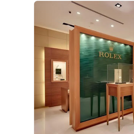
惠州市惠城区江北文昌一路7号华贸大
厦门市思明区湖滨东路95号华润大厦写
福州市晋安区横屿路9号东二环泰禾中
成都市锦江区人民东路6号SAC东原中
重庆市江北区观音桥步行街2号融恒时
长沙市芙蓉区定王台街道建湘路393
郑州市二七区铭功路10号华润大厦写字
太原市迎泽区解放路15号亨得利名
沈阳市沈河区中街路137号亨得利名
沈阳市沈河区中街路83号亨得利名
乌鲁木齐市天山区红山路26号时代广场
温州市鹿城区锦绣路1067号置信广场
哈尔滨市南岗区东大直街146号上和置
大连市中山区人民路15号国际金融大
佛山市禅城区季华五路57号万科金融中
东莞市东城街道鸿福东路1号民盈国贸