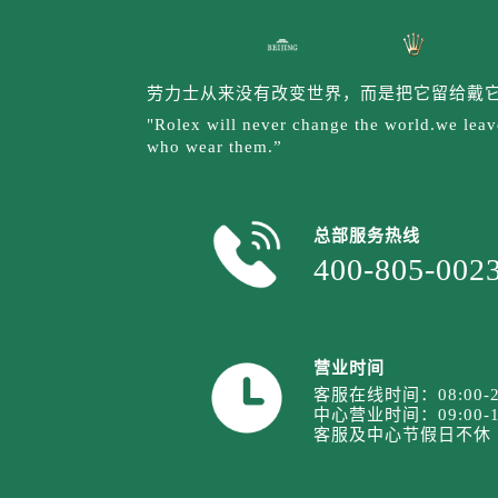
安徽省池州市贵池区长江路劳力士售
安徽省滁州市琅琊区南谯北路劳力士
安徽省阜阳市颍州区颍州北路劳力士
劳力士从来没有改变世界，而是把它留给戴
安徽省淮北市相山区淮海路劳力士售
"Rolex will never change the world.we leave
安徽省淮南市田家庵区国庆中路劳力
who wear them.”
安徽省黄山市屯溪区黄山西路劳力士
安徽省六安市金安区解放中路劳力士
安徽省马鞍山市雨山区湖南西路劳力
总部服务热线
安徽省宿州市埇桥区人民中路劳力士
400-805-002
安徽省铜陵市铜官区石城大道劳力士
安徽省芜湖市镜湖区中山路步行街劳
安徽省宣城市宣州区叠嶂西路劳力士
营业时间
福建省龙岩市新罗区九一南路劳力士
客服在线时间：08:00-2
福建省南平市建阳区人民西路劳力士
中心营业时间：09:00-1
客服及中心节假日不休
福建省宁德市蕉城区天湖东路劳力士
福建省莆田市城厢区霞林街道荔华东