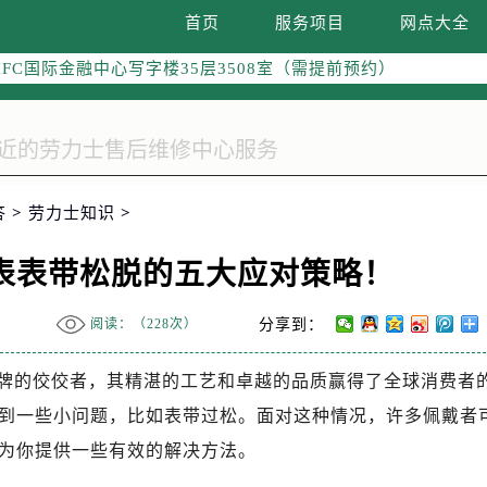
南京中心写字楼22层C1-1室（需提前预约）
首页
服务项目
网点大全
中心写字楼5号楼10层1008室（需提前预约）
FC国际金融中心写字楼35层3508室（需提前预约）
楼1号楼18层1803室（需提前预约）
字楼1号楼16层1604室（需提前预约）
务中心东塔写字楼（华润万象城）17层1706室（需提前预约）
场办公楼20层2009室（需提前预约）
答
>
劳力士知识
>
写字楼A座5层503-5室（需提前预约）
广场写字楼4号楼22层2209室（需提前预约）
表表带松脱的五大应对策略！
际中心写字楼8层805室（需提前预约）
易中心写字楼A座13层1304室（需提前预约）
阅读：（
228次）
分享到：
绿地双子塔（中央广场）A1座办公楼14层07室（需提前预约）
心写字楼（万象城）15层1508室（需提前预约）
牌的佼佼者，其精湛的工艺和卓越的品质赢得了全球消费者
际中心写字楼A塔7层704室（需提前预约）
到一些小问题，比如表带过松。面对这种情况，许多佩戴者
世界贸易中心大厦南塔写字楼15层07室（需提前预约）
为你提供一些有效的解决方法。
厦写字楼17层1701室（需提前预约）