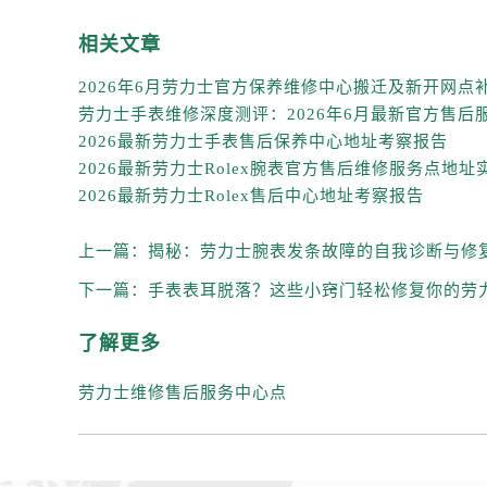
辽宁省营口市站前区市府路与渤海大
辽宁省沈阳市沈河区中街路137号亨
相关文章
辽宁省沈阳市沈河区中街路83号亨
北京市朝阳区建国门外大街甲6号华熙
北京市东城区东长安街1号王府井东方
2026最新劳力士手表售后保养中心地址考察报告
河北省保定市竞秀区朝阳北大街北国
内蒙古自治区阿拉善盟市左旗土尔扈
2026最新劳力士Rolex售后中心地址考察报告
内蒙古自治区巴彦淖尔市临河区新华
上一篇：
揭秘：劳力士腕表发条故障的自我诊断与修
内蒙古自治区包头市青山区幸福路甲
内蒙古自治区赤峰市红山区哈达街劳
下一篇：
手表表耳脱落？这些小窍门轻松修复你的劳
内蒙古自治区鄂尔多斯市东胜区伊金
了解更多
内蒙古自治区呼伦贝尔市海拉尔区中
内蒙古自治区通辽市科尔沁区明仁大
劳力士维修售后服务中心点
内蒙古自治区乌海市海勃湾区人民南
内蒙古自治区乌兰察布市集宁区恩和
内蒙古自治区锡林郭勒盟市锡林浩特