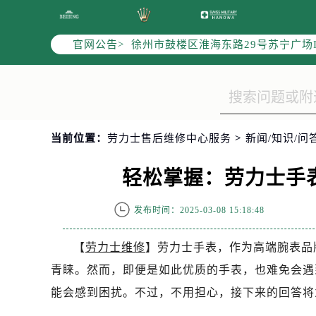
南京市秦淮区中山南路1号（新街口）
常州市新北区龙锦路1590号现代传媒
官网公告>
徐州市鼓楼区淮海东路29号苏宁广场I
扬州市邗江区国展路29号星耀天地写字
盐城市盐都区世纪大道5号盐城金融城写
泰州市海陵区永定东路399号置地商
宁波市江北区大闸南路500号来福士广
当前位置：
劳力士售后维修中心服务
>
新闻/知识/问
杭州市上城区钱江路1366号华润大厦
金华市金东区东市南街777号金华万达
轻松掌握：劳力士手
绍兴市越城区胜利东路379号世茂天
嘉兴市南湖区广益路705号嘉兴世界贸
发布时间：2025-03-08 15:18:48
南昌市红谷滩新区红谷中大道998号
济南市历下区经十路11111号华润中
【
劳力士维修
】劳力士手表，作为高端腕表品
广州市天河区天河路230号万菱汇国
青睐。然而，即便是如此优质的手表，也难免会遇
广州市越秀区环市东路371-375号
能会感到困扰。不过，不用担心，接下来的回答将
深圳市罗湖区深南东路5001号华润大