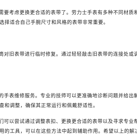
心东1幢20楼2002室（需提前预约）
力士售后服务中心（需提前预约）
需要考虑更换更合适的表带了。劳力士手表有多种不同材质
售后服务中心（需提前预约）
选择适合自己手腕尺寸和风格的表带非常重要。
售后服务中心（需提前预约）
售后服务中心（需提前预约）
士售后服务中心（需提前预约）
士售后服务中心（需提前预约）
筒对旧表带进行临时修复。通过轻轻敲击旧表带的连接处或
士售后服务中心（需提前预约）
力士售后服务中心（需提前预约）
力士售后服务中心（需提前预约）
路交叉口劳力士售后服务中心（需提前预约）
的手表维修服务。专业的技师可以更准确地诊断问题并给出
售后服务中心（需提前预约）
售后服务中心（需提前预约）
查和调整，确保其正常运行和佩戴舒适性。
售后服务中心（需提前预约）
们可以尝试通过调整表扣、更换更合适的表带以及寻求专业
后服务中心（需提前预约）
售后服务中心（需提前预约）
用的工具，可以在这些方法中起到辅助作用。希望以上的解