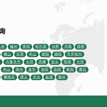
询
大连
福州
贵阳
哈尔滨
合肥
济南
昆明
佛山
东莞
中山
德阳
绵阳
齐齐哈尔
川
乌鲁木齐
大同
赤峰
包头
阳泉
大庆
舟山
扬州
金华
洛阳
岳阳
衡阳
黄石
约）
攀枝花
遵义
天水
盐城
泰州