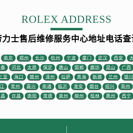
安大街劳力士售后服务中心（需提前预约）
后服务中心（需提前预约）
ROLEX ADDRESS
服务中心（需提前预约）
后服务中心（需提前预约）
后服务中心（需提前预约）
劳力士售后维修服务中心地址电话查
街交叉口劳力士售后服务中心（需提前预约）
街交汇处劳力士售后服务中心（需提前预约）
南京
郑州
长沙
杭州
宁波
厦门
武汉
西安
南路交叉口劳力士售后服务中心（需提前预约）
长春
河北
太原
保定
唐山
邯郸
廊坊
昆山
广西
道交叉口劳力士售后服务中心（需提前预约）
三亚
海口
赣州
漳州
拉萨
青海
新疆
兰州
银
后服务中心（需提前预约）
售后服务中心（需提前预约）
江
常州
嘉兴
南通
临沂
淮安
烟台
绍兴
亳州
15号亨得利名表维修授权店3楼劳力士售后服务中心（需提前预
宜昌
许昌
南阳
常德
泉州
柳州
桂林
惠州
西宁
金融中心26层2603室劳力士售后服务中心（需提前预约）
后服务中心（需提前预约）
后服务中心（需提前预约）
售后服务中心（需提前预约）