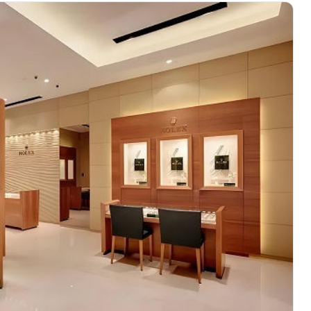
厦写字楼1座30层05室（需提前预约）
字楼B座11层1104室（需提前预约）
心写字楼2号楼5层509室（需提前预约）
心写字楼24层2406B室（需提前预约）
代广场写字楼9层902室（需提前预约）
号世茂环球金融中心写字楼（芙蓉广场）10层13室（需提前预约
楼29层2905室（需提前预约）
表服务中心（品牌授权店）3层整层（需提前预约）
表服务中心（品牌授权店）1层整层（需提前预约）
表服务中心（品牌授权店）1层整层（需提前预约）
（CCMALL）C座17层17-B（需提前预约）
10层1015室（需提前预约）
地广场金座12层1214室（需提前预约）
厦7层G室（需提前预约）
心C座12层1205室（需提前预约）
中心T1写字楼9层907室（需提前预约）