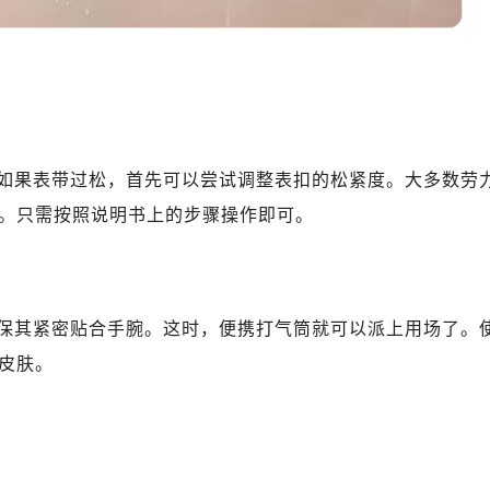
写字楼1座11层1104室（需提前预约）
楼16层1603室（需提前预约）
中心办公楼C座22层08室（需提前预约）
大厦38层09室（需提前预约）
楼1224室（需提前预约）
大厦B座12楼03室（需提前预约）
如果表带过松，首先可以尝试调整表扣的松紧度。大多数劳
心写字楼A座7楼709室（需提前预约）
。只需按照说明书上的步骤操作即可。
2层04室（需提前预约）
心A座907室（需提前预约）
A座(旺进大厦)18层09室（需提前预约）
国际金融中心14楼14D（需提前预约）
保其紧密贴合手腕。这时，便携打气筒就可以派上用场了。
广场写字楼10层06室（需提前预约）
皮肤。
心写字楼B座13层07室（需提前预约）
安国际中心E座6楼10室（需提前预约）
B座17层1707室（需提前预约）
写字楼A座10层1002室（需提前预约）