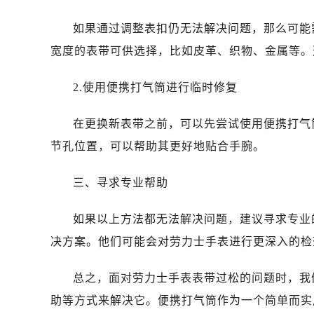
台州市椒江区东海大道1800号腾达中
黑龙江省大庆市萨尔图区会战大街劳
如果通过调整表扣仍无法解决问题，那么可能
黑龙江省鹤岗市向阳区红军路劳力士
宽度的表带可供选择，比如皮革、织物、金属等。
黑龙江省黑河市爱辉区中央街劳力士
黑龙江省鸡西市鸡冠区红军路劳力士
2.使用便携打气筒进行临时修复
黑龙江省佳木斯市向阳区长安路劳力
黑龙江省牡丹江市东安区太平路劳力
在更换新表带之前，可以先尝试使用便携打气
黑龙江省七台河市桃山区大同街劳力
节孔位置，可以帮助其更好地贴合手腕。
黑龙江省齐齐哈尔市龙沙区龙华路劳
黑龙江省双鸭山市尖山区新兴大街劳
三、寻求专业帮助
黑龙江省绥化市北林区新华街与康庄
如果以上方法都无法解决问题，建议寻求专业
黑龙江省伊春市伊美区通河路劳力士
吉林省白城市洮北区明仁南街劳力士
决方案。他们可能会对劳力士手表进行更深入的检
吉林省白山市浑江区浑江大街劳力士
总之，面对劳力士手表表带过松的问题时，我
吉林省吉林市船营区河南街劳力士售
吉林省辽源市龙山区人民大街劳力士
助等方式来解决它。便携打气筒作为一个简单而实