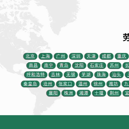
内蒙古自治区兴安盟市乌兰浩特市兴
山西省大同市平城区迎宾街劳力士售
山西省晋城市城区黄华街劳力士售后
山西省晋中市榆次区顺城街劳力士售
山西省临汾市尧都区解放路劳力士售
山西省吕梁市离石区永宁中路与建设
山西省朔州市朔城区怡西路与鄯阳西
北京
上海
广州
深圳
天津
成都
重庆
山西省忻州市忻府区和平东街与七一
南昌
南宁
青岛
沈阳
石家庄
苏州
山西省阳泉市郊区平阳东街与新城大
呼和浩特
吉林
无锡
芜湖
珠海
汕头
山西省运城市盐湖区河东街劳力士售
山西省长治市潞州区英雄中路劳力士
秦皇岛
沧州
张家口
温州
徐州
潍坊
九
山西省太原市迎泽区迎泽街道解放路
襄阳
株洲
湘潭
十堰
荆州
天津市和平区赤峰道136号天津国际
安徽省安庆市迎江区人民路劳力士售
安徽省蚌埠市蚌山区淮河路劳力士售
安徽省亳州市谯城区魏武大道劳力士