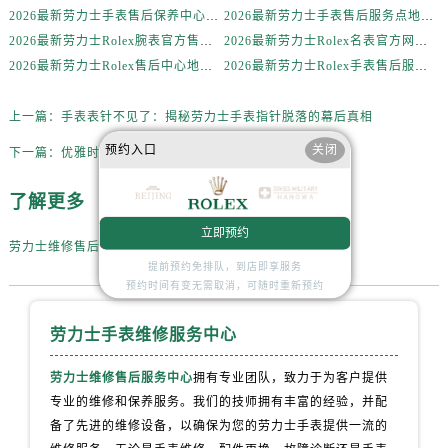
山西省大同市平城区迎宾街劳力士售后服务中心（需提前预约）
2026最新劳力士手表售后保养中心地址考察报告
2026最新劳力士手表售后服务点地址实地探访报告
2026最新劳力士Rolex腕表官方售后维修服务点地址实地探访报告
2026最新劳力士Rolex名表官方网点地址调研报告
山西省晋城市城区黄华街劳力士售后服务中心（需提前预约）
2026最新劳力士Rolex售后中心地址考察报告
2026最新劳力士Rolex手表售后服务中心地址调研报告
山西省晋中市榆次区顺城街劳力士售后服务中心（需提前预约）
山西省临汾市尧都区解放路劳力士售后服务中心（需提前预约）
上一篇：
手表表针不见了：揭秘劳力士手表指针脱落的幕后真相
山西省吕梁市离石区永宁中路与建设街交叉口劳力士售后服务中心（需提前预约）
预约入口
关闭
下一篇：
优雅时光：劳力士手表划痕修复秘籍
山西省朔州市朔城区怡西路与鄯阳西街交汇处劳力士售后服务中心（需提前预约）
山西省忻州市忻府区和平东街与七一南路交叉口劳力士售后服务中心（需提前预约）
了解更多
山西省阳泉市郊区平阳东街与新城大道交叉口劳力士售后服务中心（需提前预约）
立即预约
山西省运城市盐湖区河东街劳力士售后服务中心（需提前预约）
劳力士维修售后服务中心点
山西省长治市潞州区英雄中路劳力士售后服务中心（需提前预约）
提前预约免排队，到店即享服务
预约时间有变无需取消，可随时重新预约
山西省太原市迎泽区迎泽街道解放路15号亨得利名表维修授权店3楼劳力士售后服务中心（需提前预约）
天津市和平区赤峰道136号天津国际金融中心26层2603室劳力士售后服务中心（需提前预约）
劳力士手表维修服务中心
安徽省安庆市迎江区人民路劳力士售后服务中心（需提前预约）
劳力士维修售后服务中心
拥有专业团队，致力于为客户提供
安徽省蚌埠市蚌山区淮河路劳力士售后服务中心（需提前预约）
专业的维修和保养服务。我们的技师拥有丰富的经验，并配
安徽省亳州市谯城区魏武大道劳力士售后服务中心（需提前预约）
备了先进的维修设备，以确保为您的劳力士手表提供一流的
安徽省池州市贵池区长江路劳力士售后服务中心（需提前预约）