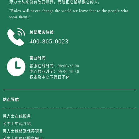
劳力士从来没有改变世界，而是把它留给戴它的人。
澳门特别行政区花王堂区大三巴商圈劳力士售后服务中心（需提前预约）
"Rolex will never change the world.we leave that to the people who
澳门特别行政区嘉模堂区官也街劳力士售后服务中心（需提前预约）
wear them.”
澳门省路氹城市金光大道劳力士售后服务中心（需提前预约）
澳门特别行政区望德堂区塔石广场劳力士售后服务中心（需提前预约）
总部服务热线
福建省福州市晋安区竹屿路6号东二环泰禾广场2号楼5层509室劳力士售后服务中心（需提前预约）
400-805-0023
福建省厦门市思明区湖滨东路95号万象城华润大厦B座11层1104室劳力士售后服务中心（需提前预约）
广东省潮州市潮安区新风路与潮汕路交汇处劳力士售后服务中心（需提前预约）
营业时间
广东省广州市天河区天河路230号万菱汇国际中心A塔7层704室劳力士售后服务中心（需提前预约）
客服在线时间：08:00-22:00
中心营业时间：09:00-19:30
广东省广州市越秀区环市东路371-375号世界贸易中心大厦南塔15层1507室劳力士售后服务中心（需提前预约）
客服及中心节假日不休
广东省河源市源城区越王大道劳力士售后服务中心（需提前预约）
广东省惠州市惠城区江北文昌一路7号华贸大厦1座30层3005室劳力士售后服务中心（需提前预约）
广东省江门市蓬江区广场西路劳力士售后服务中心（需提前预约）
站点导航
广东省揭阳市榕城进贤门步行街劳力士售后服务中心（需提前预约）
劳力士在线服务
广东省茂名市电白区水东街道迎宾大道劳力士售后服务中心（需提前预约）
劳力士中心介绍
广东省梅州市梅江区金燕大道劳力士售后服务中心（需提前预约）
劳力士维修及保养项目
广东省清远市清城区湖西路劳力士售后服务中心（需提前预约）
劳力士中国区服务网点