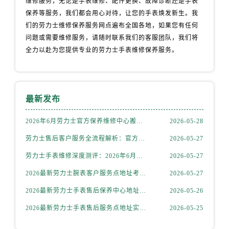
维修服务，无论是手表维修、配件更换、故障诊断还是手表
安徽省滁州市琅琊区南谯北路劳力士售后服务中心（需提前预约）
保养等服务，我们都会用心对待，让您的手表焕发新生。我
安徽省阜阳市颍州区颍州北路劳力士售后服务中心（需提前预约）
们的劳力士维修保养服务网点遍布全国各地，如果您有任何
安徽省淮北市相山区淮海路劳力士售后服务中心（需提前预约）
问题或需要维修服务，请随时联系我们的客服团队，我们将
全力以赴为您提供专业的劳力士手表维修保养服务。
安徽省淮南市田家庵区国庆中路劳力士售后服务中心（需提前预约）
安徽省黄山市屯溪区黄山西路劳力士售后服务中心（需提前预约）
安徽省六安市金安区解放中路劳力士售后服务中心（需提前预约）
安徽省马鞍山市雨山区湖南西路劳力士售后服务中心（需提前预约）
最新发布
安徽省宿州市埇桥区人民中路劳力士售后服务中心（需提前预约）
2026年6月劳力士官方保养维修中心搬迁及新开网点补充最终告知文件
2026-05-28
安徽省铜陵市铜官区石城大道劳力士售后服务中心（需提前预约）
安徽省芜湖市镜湖区中山路步行街劳力士售后服务中心（需提前预约）
劳力士售后客户服务全流程解析：官方电话与全国服务网点布局（2026年6月最新更新）
2026-05-27
安徽省宣城市宣州区叠嶂西路劳力士售后服务中心（需提前预约）
劳力士手表维修深度测评：2026年6月最新官方售后服务网点全盘点
2026-05-27
福建省龙岩市新罗区九一南路劳力士售后服务中心（需提前预约）
2026最新劳力士腕表客户服务点地址考察报告
2026-05-27
福建省南平市建阳区人民西路劳力士售后服务中心（需提前预约）
2026最新劳力士手表售后保养中心地址考察报告
2026-05-26
福建省宁德市蕉城区天湖东路劳力士售后服务中心（需提前预约）
福建省莆田市城厢区霞林街道荔华东大道劳力士售后服务中心（需提前预约）
2026最新劳力士手表售后服务点地址实地探访报告
2026-05-25
福建省三明市三元区东乾二路劳力士售后服务中心（需提前预约）