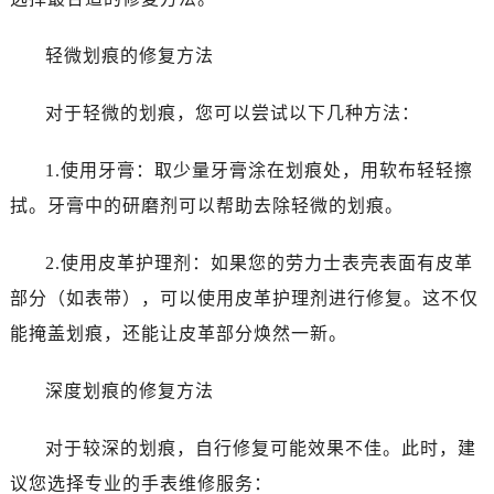
南通市崇川区工农路57号圆融广场写字楼16层1603室（需提前预约）
苏州市苏州工业园区星港街199号苏州中心办公楼C座22层08室（需提前预约）
轻微划痕的修复方法
武汉市江汉区解放大道686号世界贸易大厦38层09室（需提前预约）
南宁市青秀区金湖路59号地王大厦12楼1224室（需提前预约）
对于轻微的划痕，您可以尝试以下几种方法：
合肥市蜀山区潜山路111号万象城华润大厦B座12楼03室（需提前预约）
1.使用牙膏：取少量牙膏涂在划痕处，用软布轻轻擦
泉州市丰泽区宝洲路729号浦西万达中心写字楼A座7楼709室（需提前预约）
青岛市南区山东路6号华润大厦B座22层04室（需提前预约）
拭。牙膏中的研磨剂可以帮助去除轻微的划痕。
烟台市芝罘区胜利路139号万达金融中心A座907室（需提前预约）
2.使用皮革护理剂：如果您的劳力士表壳表面有皮革
长春市朝阳区西安大路727号中银大厦A座(旺进大厦)18层09室（需提前预约）
贵阳市南明区都司高架桥路33号亨特国际金融中心14楼14D（需提前预约）
部分（如表带），可以使用皮革护理剂进行修复。这不仅
昆明市盘龙区北京路928号同德昆明广场写字楼10层06室（需提前预约）
能掩盖划痕，还能让皮革部分焕然一新。
石家庄市长安区中山东路39号勒泰中心写字楼B座13层07室（需提前预约）
西安市碑林区南关正街88号华侨城长安国际中心E座6楼10室（需提前预约）
深度划痕的修复方法
海口市龙华区金贸东路5号海口华润大厦B座17层1707室（需提前预约）
对于较深的划痕，自行修复可能效果不佳。此时，建
唐山市路南区新华东道100号万达广场写字楼A座10层1002室（需提前预约）
台州市椒江区东海大道1800号腾达中心东1幢20楼2002室（需提前预约）
议您选择专业的手表维修服务：