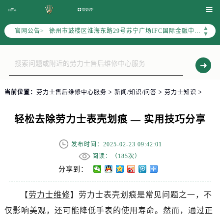
常州市新北区龙锦路1590号现代传媒中心写字楼5号楼10层1008室（需提前预约）

徐州市鼓楼区淮海东路29号苏宁广场IFC国际金融中心写字楼35层3508室（需提前预约）
▲
官网公告>
▼
扬州市邗江区国展路29号星耀天地写字楼1号楼18层1803室（需提前预约）
盐城市盐都区世纪大道5号盐城金融城写字楼1号楼16层1604室（需提前预约）
泰州市海陵区永定东路399号置地商务中心东塔写字楼（华润万象城）17层1706室（需提前预约）
宁波市江北区大闸南路500号来福士广场办公楼20层2009室（需提前预约）
杭州市上城区钱江路1366号华润大厦写字楼A座5层503-5室（需提前预约）
当前位置：
劳力士售后维修中心服务
>
新闻/知识/问答
>
劳力士知识
>
金华市金东区东市南街777号金华万达广场写字楼4号楼22层2209室（需提前预约）
绍兴市越城区胜利东路379号世茂天际中心写字楼8层805室（需提前预约）
轻松去除劳力士表壳划痕 — 实用技巧分享
嘉兴市南湖区广益路705号嘉兴世界贸易中心写字楼A座13层1304室（需提前预约）
发布时间：2025-02-23 09:42:01
南昌市红谷滩新区红谷中大道998号绿地双子塔（中央广场）A1座办公楼14层07室（需提前预约）
阅读：（
185次）
济南市历下区经十路11111号华润中心写字楼（万象城）15层1508室（需提前预约）
分享到：
广州市天河区天河路230号万菱汇国际中心写字楼A塔7层704室（需提前预约）
广州市越秀区环市东路371-375号世界贸易中心大厦南塔写字楼15层07室（需提前预约）
【
劳力士维修
】劳力士表壳划痕是常见问题之一，不
深圳市罗湖区深南东路5001号华润大厦写字楼17层1701室（需提前预约）
仅影响美观，还可能降低手表的使用寿命。然而，通过正
惠州市惠城区江北文昌一路7号华贸大厦写字楼1座30层05室（需提前预约）