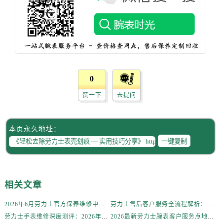
辽宁省沈阳市沈河区中街路137号亨得利名表维修授权店1楼劳力士售后服务中心（需提前预约）
辽宁省沈阳市沈河区中街路83号亨得利名表维修授权店1楼劳力士售后服务中心（需提前预约）
北京市朝阳区建国门外大街甲6号华熙国际中心D座11层1102室劳力士售后服务中心（需提前预约）
北京市东城区东长安街1号王府井东方广场W3座6层602室劳力士售后服务中心（需提前预约）
河北省保定市竞秀区朝阳北大街北国先天下劳力士售后服务中心（需提前预约）
内蒙古自治区阿拉善盟市左旗土尔扈特大街劳力士售后服务中心（需提前预约）
0
内蒙古自治区巴彦淖尔市临河区新华街劳力士售后服务中心（需提前预约）
赞一下
去提问
内蒙古自治区包头市青山区幸福路甲3号王府井百货名表维修劳力士售后服务中心（需提前预约）
内蒙古自治区赤峰市红山区哈达街劳力士售后服务中心（需提前预约）
本页永久地址：
内蒙古自治区鄂尔多斯市东胜区伊金霍洛街劳力士售后服务中心（需提前预约）
一键复制
内蒙古自治区呼伦贝尔市海拉尔区中央街劳力士售后服务中心（需提前预约）
内蒙古自治区通辽市科尔沁区明仁大街劳力士售后服务中心（需提前预约）
内蒙古自治区乌海市海勃湾区人民南路劳力士售后服务中心（需提前预约）
相关文章
内蒙古自治区乌兰察布市集宁区恩和大街劳力士售后服务中心（需提前预约）
内蒙古自治区锡林郭勒盟市锡林浩特市光明街与额尔敦路交叉口劳力士售后服务中心（需提前预约）
2026年6月劳力士官方保养维修中心搬迁及新开网点补充最终告知文件
劳力士售后客户服务全流程解析：官方电话与全国服务网点布局（2026年6月最新更新）
内蒙古自治区兴安盟市乌兰浩特市兴安大街劳力士售后服务中心（需提前预约）
劳力士手表维修深度测评：2026年6月最新官方售后服务网点全盘点
2026最新劳力士腕表客户服务点地址考察报告