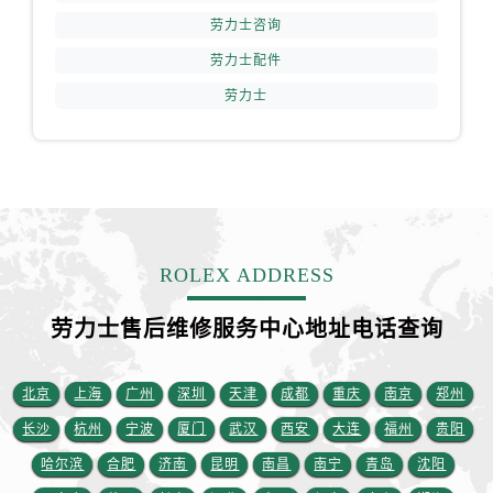
江西省南昌市红谷滩新区红谷中大道998号绿地双子塔（中央广场）A1座办公楼14层1407室劳力士售后服务中心（需提前预约）
劳力士咨询
江西省萍乡市安源区萍安北大道与康庄路交叉口劳力士售后服务中心（需提前预约）
劳力士配件
江西省上饶市信州区滨江西路劳力士售后服务中心（需提前预约）
劳力士
江西省新余市渝水区北湖西路劳力士售后服务中心（需提前预约）
江西省宜春市袁州区中山中路劳力士售后服务中心（需提前预约）
江西省鹰潭市月湖区胜利东路劳力士售后服务中心（需提前预约）
山东省德州市德城区东风中路劳力士售后服务中心（需提前预约）
山东省东营市东营区济南路劳力士售后服务中心（需提前预约）
山东省济南市历下区经十路11111号华润中心写字楼（万象城）15层1508室劳力士售后服务中心（需提前预约）
ROLEX ADDRESS
山东省济宁市任城区太白楼路劳力士售后服务中心（需提前预约）
山东省莱芜市文化南路8号银座商城名表维修一楼名表维修劳力士售后服务中心（需提前预约）
劳力士售后维修服务中心地址电话查询
山东省临沂市兰山区解放路劳力士售后服务中心（需提前预约）
山东省日照市东港区烟台路劳力士售后服务中心（需提前预约）
北京
上海
广州
深圳
天津
成都
重庆
南京
郑州
山东省泰安市泰山区财源街道泰山大街劳力士售后服务中心（需提前预约）
长沙
杭州
宁波
厦门
武汉
西安
大连
福州
贵阳
山东省威海市环翠区新威海路89号振华商厦一楼名表维修劳力士售后服务中心（需提前预约）
哈尔滨
合肥
济南
昆明
南昌
南宁
青岛
沈阳
山东省潍坊市奎文区东风东街劳力士售后服务中心（需提前预约）