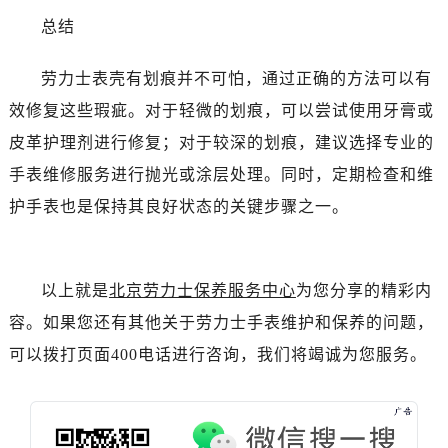
吉林省四平市铁东区紫气大路与南九经街交汇处劳力士售后服务中心（需提前预约）
总结
吉林省松原市宁江区五环大街劳力士售后服务中心（需提前预约）
吉林省通化市东昌区环通乡江南大街劳力士售后服务中心（需提前预约）
劳力士表壳有划痕并不可怕，通过正确的方法可以有
吉林省延边市延吉市解放路劳力士售后服务中心（需提前预约）
效修复这些瑕疵。对于轻微的划痕，可以尝试使用牙膏或
辽宁省鞍山市铁东区站前街劳力士售后服务中心（需提前预约）
皮革护理剂进行修复；对于较深的划痕，建议选择专业的
辽宁省本溪市平山区胜利路劳力士售后服务中心（需提前预约）
手表维修服务进行抛光或涂层处理。同时，定期检查和维
辽宁省朝阳市双塔区新华路劳力士售后服务中心（需提前预约）
护手表也是保持其良好状态的关键步骤之一。
辽宁省丹东市振兴区七经街劳力士售后服务中心（需提前预约）
辽宁省抚顺市新抚区东一路劳力士售后服务中心（需提前预约）
辽宁省阜新市海州区解放大街劳力士售后服务中心（需提前预约）
以上就是
北京劳力士保养服务中心
为您分享的精彩内
辽宁省葫芦岛市连山区中央路劳力士售后服务中心（需提前预约）
容。如果您还有其他关于劳力士手表维护和保养的问题，
辽宁省锦州市古塔区中央大街劳力士售后服务中心（需提前预约）
辽宁省辽阳市白塔区新运大街劳力士售后服务中心（需提前预约）
可以拨打页面400电话进行咨询，我们将竭诚为您服务。
辽宁省盘锦市兴隆台区石油大街劳力士售后服务中心（需提前预约）
辽宁省铁岭市银州区南马路劳力士售后服务中心（需提前预约）
辽宁省营口市站前区市府路与渤海大街交叉口劳力士售后服务中心（需提前预约）