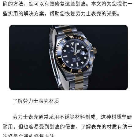
确的方法，您可以有效修复这些划痕。本文将为您提供一
厦门市思明区湖滨东路95号华润大厦写字楼B座11层1104室（需提前预约）
福州市晋安区横屿路9号东二环泰禾中心写字楼2号楼5层509室（需提前预约）
些实用的解决方案，帮助您恢复劳力士表壳的光彩。
成都市锦江区人民东路6号SAC东原中心写字楼24层2406B室（需提前预约）
重庆市江北区观音桥步行街2号融恒时代广场写字楼9层902室（需提前预约）
长沙市芙蓉区定王台街道建湘路393号世茂环球金融中心写字楼（芙蓉广场）10层13室（需提前预约）
郑州市二七区铭功路10号华润大厦写字楼29层2905室（需提前预约）
太原市迎泽区解放路15号亨得利名表服务中心（品牌授权店）3层整层（需提前预约）
沈阳市沈河区中街路137号亨得利名表服务中心（品牌授权店）1层整层（需提前预约）
沈阳市沈河区中街路83号亨得利名表服务中心（品牌授权店）1层整层（需提前预约）
乌鲁木齐市天山区红山路26号时代广场（CCMALL）C座17层17-B（需提前预约）
温州市鹿城区锦绣路1067号置信广场10层1015室（需提前预约）
哈尔滨市南岗区东大直街146号上和置地广场金座12层1214室（需提前预约）
了解劳力士表壳材质
大连市中山区人民路15号国际金融大厦7层G室（需提前预约）
佛山市禅城区季华五路57号万科金融中心C座12层1205室（需提前预约）
劳力士表壳通常采用不锈钢材料制成，这种材质坚硬
东莞市东城街道鸿福东路1号民盈国贸中心T1写字楼9层907室（需提前预约）
耐用，但也容易受到划痕的侵害。了解表壳的材质有助于
无锡市梁溪区人民中路139号恒隆广场写字楼1座11层1104室（需提前预约）
选择最合适的修复方法。