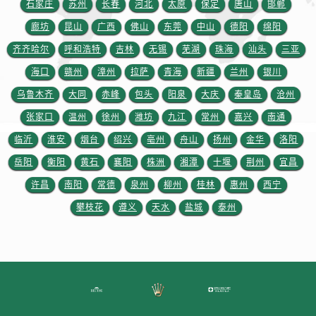
石家庄
苏州
长春
河北
太原
保定
唐山
邯郸
山东省枣庄市滕州市北辛路与善国路交叉口劳力士售后服务中心（需提前预约）
廊坊
昆山
广西
佛山
东莞
中山
德阳
绵阳
山东省淄博市张店区金晶大道劳力士售后服务中心（需提前预约）
齐齐哈尔
呼和浩特
吉林
无锡
芜湖
珠海
汕头
三亚
上海市黄浦区南京东路299号宏伊国际广场写字楼8层806室劳力士售后服务中心（需提前预约）
上海市徐汇区虹桥路3号港汇中心2座37层3705室劳力士售后服务中心（需提前预约）
海口
赣州
漳州
拉萨
青海
新疆
兰州
银川
浙江省杭州市上城区钱江路1366号华润大厦A座5层503-5室劳力士售后服务中心（需提前预约）
乌鲁木齐
大同
赤峰
包头
阳泉
大庆
秦皇岛
沧州
浙江省湖州市吴兴区劳动路劳力士售后服务中心（需提前预约）
张家口
温州
徐州
潍坊
九江
常州
嘉兴
南通
浙江省嘉兴市南湖区广益路705号嘉兴世界贸易中心A座13层1304室劳力士售后服务中心（需提前预约）
临沂
淮安
烟台
绍兴
亳州
舟山
扬州
金华
洛阳
浙江省金华市金东区东市南街777号金华万达广场4号楼22楼2209室劳力士售后服务中心（需提前预约）
岳阳
衡阳
黄石
襄阳
株洲
湘潭
十堰
荆州
宜昌
浙江省丽水市莲都区解放街劳力士售后服务中心（需提前预约）
许昌
南阳
常德
泉州
柳州
桂林
惠州
西宁
浙江省宁波市江北区大闸南路500号来福士广场办公楼20层2009室劳力士售后服务中心（需提前预约）
攀枝花
遵义
天水
盐城
泰州
浙江省衢州市柯城区上街劳力士售后服务中心（需提前预约）
浙江省绍兴市越城区胜利东路379号世茂天际中心写字楼8层805室劳力士售后服务中心（需提前预约）
浙江省舟山市定海区解放东路劳力士售后服务中心（需提前预约）
澳门特别行政区大堂区议事亭前地（新马路）劳力士售后服务中心（需提前预约）
澳门特别行政区风顺堂区南湾大马路劳力士售后服务中心（需提前预约）
澳门特别行政区花地玛堂区关闸广场劳力士售后服务中心（需提前预约）