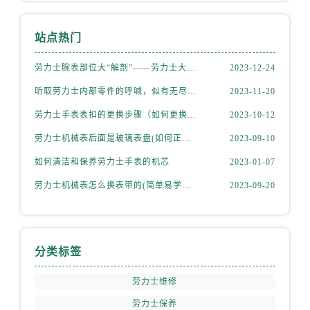
福建省漳州市龙文区步港路劳力士售后服务中心（需提前预约）
江苏省常州市新北区龙锦路1590号现代传媒中心5号楼10层1008室劳力士售后服务中心（需提前预约）
站点热门
江苏省淮安市清江浦区淮海北路劳力士售后服务中心（需提前预约）
劳力士腕表部位大“解剖”——劳力士大讲堂开课啦！
2023-12-24
江苏省连云港市海州区通灌北路劳力士售后服务中心（需提前预约）
江苏省南京市秦淮区中山南路1号南京中心22层22-C1-C3室劳力士售后服务中心（需提前预约）
听取劳力士内部零件的呼喊，似有无尽的故事等待我们去探索
2023-11-20
江苏省宿迁市宿城区西湖路劳力士售后服务中心（需提前预约）
劳力士手表表扣的更换步骤（如何更换手表的表扣）
2023-10-12
江苏省泰州市海陵区永定东路399号置地商务中心东塔（华润万象城）17层1706室劳力士售后服务中心（需提前预约）
劳力士机械表后面是玻璃表盘(如何正确清洁和保养)
2023-09-10
江苏省徐州市鼓楼区淮海东路29号苏宁广场IFC国际金融中心35层3508室劳力士售后服务中心（需提前预约）
如何清洁和保养劳力士手表的机芯
2023-01-07
江苏省盐城市盐都区世纪大道5号盐城金融城写字楼1号楼16层1604室劳力士售后服务中心（需提前预约）
江苏省扬州市邗江区国展路29号星耀天地写字楼1号楼18层1803室劳力士售后服务中心（需提前预约）
劳力士机械表怎么换表带的(简单易学的步骤)
2023-09-20
江苏省镇江市京口区中山东路劳力士售后服务中心（需提前预约）
江西省抚州市临川区赣东大道劳力士售后服务中心（需提前预约）
江西省赣州市章贡区文清路劳力士售后服务中心（需提前预约）
分类标签
江西省吉安市吉州区井冈山大道劳力士售后服务中心（需提前预约）
江西省景德镇市珠山区珠山中路劳力士售后服务中心（需提前预约）
劳力士维修
江西省九江市浔阳区浔阳路劳力士售后服务中心（需提前预约）
劳力士保养