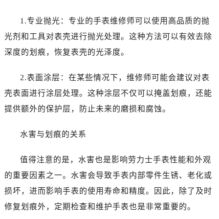
黑龙江省大庆市萨尔图区会战大街劳力士售后服务中心（需提前预约）
1.专业抛光：专业的手表维修师可以使用高品质的抛
黑龙江省鹤岗市向阳区红军路劳力士售后服务中心（需提前预约）
黑龙江省黑河市爱辉区中央街劳力士售后服务中心（需提前预约）
光剂和工具对表壳进行抛光处理。这种方法可以有效去除
黑龙江省鸡西市鸡冠区红军路劳力士售后服务中心（需提前预约）
深度的划痕，恢复表壳的光泽度。
黑龙江省佳木斯市向阳区长安路劳力士售后服务中心（需提前预约）
黑龙江省牡丹江市东安区太平路劳力士售后服务中心（需提前预约）
2.表面涂层：在某些情况下，维修师可能会建议对表
黑龙江省七台河市桃山区大同街劳力士售后服务中心（需提前预约）
壳表面进行涂层处理。这种涂层不仅可以掩盖划痕，还能
黑龙江省齐齐哈尔市龙沙区龙华路劳力士售后服务中心（需提前预约）
提供额外的保护层，防止未来的磨损和腐蚀。
黑龙江省双鸭山市尖山区新兴大街劳力士售后服务中心（需提前预约）
黑龙江省绥化市北林区新华街与康庄路交叉口劳力士售后服务中心（需提前预约）
水害与划痕的关系
黑龙江省伊春市伊美区通河路劳力士售后服务中心（需提前预约）
吉林省白城市洮北区明仁南街劳力士售后服务中心（需提前预约）
值得注意的是，水害也是影响劳力士手表性能和外观
吉林省白山市浑江区浑江大街劳力士售后服务中心（需提前预约）
的重要因素之一。水害会导致手表内部零件生锈、老化或
吉林省吉林市船营区河南街劳力士售后服务中心（需提前预约）
损坏，进而影响手表的使用寿命和精度。因此，除了及时
吉林省辽源市龙山区人民大街劳力士售后服务中心（需提前预约）
修复划痕外，定期检查和维护手表也是非常重要的。
吉林省梅河口市新华街道梅河大街劳力士售后服务中心（需提前预约）