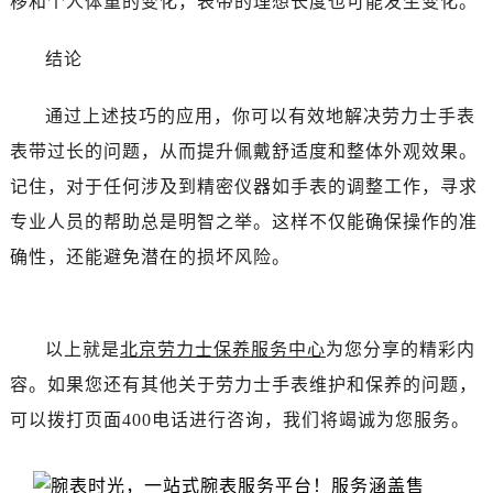
移和个人体重的变化，表带的理想长度也可能发生变化。
吉林省白城市洮北区明仁南街劳力士售后服务中心（需提前预约）
吉林省白山市浑江区浑江大街劳力士售后服务中心（需提前预约）
结论
吉林省吉林市船营区河南街劳力士售后服务中心（需提前预约）
吉林省辽源市龙山区人民大街劳力士售后服务中心（需提前预约）
通过上述技巧的应用，你可以有效地解决劳力士手表
吉林省梅河口市新华街道梅河大街劳力士售后服务中心（需提前预约）
表带过长的问题，从而提升佩戴舒适度和整体外观效果。
吉林省四平市铁东区紫气大路与南九经街交汇处劳力士售后服务中心（需提前预约）
记住，对于任何涉及到精密仪器如手表的调整工作，寻求
吉林省松原市宁江区五环大街劳力士售后服务中心（需提前预约）
专业人员的帮助总是明智之举。这样不仅能确保操作的准
吉林省通化市东昌区环通乡江南大街劳力士售后服务中心（需提前预约）
吉林省延边市延吉市解放路劳力士售后服务中心（需提前预约）
确性，还能避免潜在的损坏风险。
辽宁省鞍山市铁东区站前街劳力士售后服务中心（需提前预约）
辽宁省本溪市平山区胜利路劳力士售后服务中心（需提前预约）
辽宁省朝阳市双塔区新华路劳力士售后服务中心（需提前预约）
以上就是
北京劳力士保养服务中心
为您分享的精彩内
辽宁省丹东市振兴区七经街劳力士售后服务中心（需提前预约）
容。如果您还有其他关于劳力士手表维护和保养的问题，
辽宁省抚顺市新抚区东一路劳力士售后服务中心（需提前预约）
可以拨打页面400电话进行咨询，我们将竭诚为您服务。
辽宁省阜新市海州区解放大街劳力士售后服务中心（需提前预约）
辽宁省葫芦岛市连山区中央路劳力士售后服务中心（需提前预约）