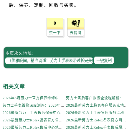
辽宁省锦州市古塔区中央大街劳力士售后服务中心（需提前预约）
辽宁省辽阳市白塔区新运大街劳力士售后服务中心（需提前预约）
辽宁省盘锦市兴隆台区石油大街劳力士售后服务中心（需提前预约）
0
辽宁省铁岭市银州区南马路劳力士售后服务中心（需提前预约）
赞一下
去提问
辽宁省营口市站前区市府路与渤海大街交叉口劳力士售后服务中心（需提前预约）
辽宁省沈阳市沈河区中街路137号亨得利名表维修授权店1楼劳力士售后服务中心（需提前预约）
辽宁省沈阳市沈河区中街路83号亨得利名表维修授权店1楼劳力士售后服务中心（需提前预约）
本页永久地址：
北京市朝阳区建国门外大街甲6号华熙国际中心D座11层1102室劳力士售后服务中心（需提前预约）
一键复制
北京市东城区东长安街1号王府井东方广场W3座6层602室劳力士售后服务中心（需提前预约）
河北省保定市竞秀区朝阳北大街北国先天下劳力士售后服务中心（需提前预约）
内蒙古自治区阿拉善盟市左旗土尔扈特大街劳力士售后服务中心（需提前预约）
相关文章
内蒙古自治区巴彦淖尔市临河区新华街劳力士售后服务中心（需提前预约）
2026年6月劳力士官方保养维修中心搬迁及新开网点补充最终告知文件
劳力士售后客户服务全流程解析：官方电话与全国服务网点布局（2026年6月最新更新）
内蒙古自治区包头市青山区幸福路甲3号王府井百货名表维修劳力士售后服务中心（需提前预约）
劳力士手表维修深度测评：2026年6月最新官方售后服务网点全盘点
2026最新劳力士腕表客户服务点地址考察报告
内蒙古自治区赤峰市红山区哈达街劳力士售后服务中心（需提前预约）
2026最新劳力士手表售后保养中心地址考察报告
2026最新劳力士手表售后服务点地址实地探访报告
内蒙古自治区鄂尔多斯市东胜区伊金霍洛街劳力士售后服务中心（需提前预约）
2026最新劳力士Rolex腕表官方售后维修服务点地址实地探访报告
2026最新劳力士Rolex名表官方网点地址调研报告
内蒙古自治区呼伦贝尔市海拉尔区中央街劳力士售后服务中心（需提前预约）
2026最新劳力士Rolex售后中心地址考察报告
2026最新劳力士Rolex手表售后服务中心地址调研报告