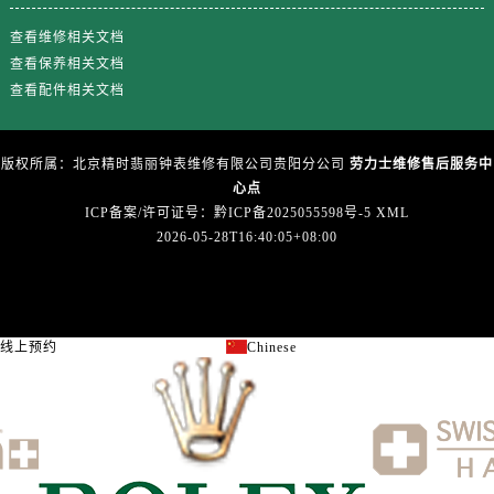
广东省江门市蓬江区广场西路劳力士售后服务中心（需提前预约）
查看维修相关文档
广东省揭阳市榕城进贤门步行街劳力士售后服务中心（需提前预约）
查看保养相关文档
广东省茂名市电白区水东街道迎宾大道劳力士售后服务中心（需提前预约）
查看配件相关文档
广东省梅州市梅江区金燕大道劳力士售后服务中心（需提前预约）
广东省清远市清城区湖西路劳力士售后服务中心（需提前预约）
广东省汕头市龙湖区长平路劳力士售后服务中心（需提前预约）
版权所属：北京精时翡丽钟表维修有限公司贵阳分公司
劳力士维修售后服务中
心点
广东省汕尾市城区香洲街道园林社区翠园街劳力士售后服务中心（需提前预约）
ICP备案/许可证号：黔ICP备2025055598号-5
XML
广东省韶关市武江区芙蓉新区与老城中心交汇处劳力士售后服务中心（需提前预约）
2026-05-28T16:40:05+08:00
广东省深圳市罗湖区深南东路5001号华润大厦17层1701室劳力士售后服务中心（需提前预约）
广东省阳江市江城区东风一路劳力士售后服务中心（需提前预约）
广东省云浮市云城区金山路劳力士售后服务中心（需提前预约）
线上预约
Chinese
广东省湛江市赤坎区观海北路劳力士售后服务中心（需提前预约）
关闭
广东省肇庆市端州区信安大道与砚都大道交汇处劳力士售后服务中心（需提前预约）
广西壮族自治区百色市右江区中山二路劳力士售后服务中心（需提前预约）
广西壮族自治区北海市海城区北京路劳力士售后服务中心（需提前预约）
广西壮族自治区崇左市江州区石景林街道友谊大道与丽川路交汇处劳力士售后服务中心（需提前预约）