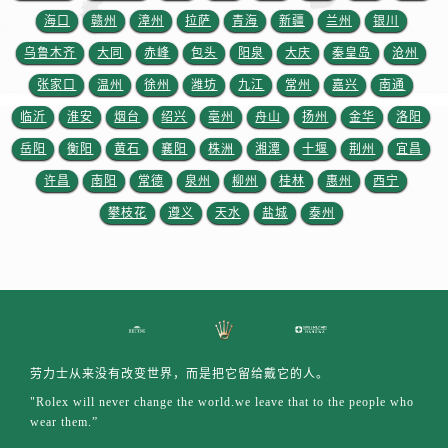
山东省临沂市兰山区解放路劳力士售后服务中心（需提前预约）
海口
赣州
漳州
拉萨
青海
新疆
兰州
银川
山东省日照市东港区烟台路劳力士售后服务中心（需提前预约）
乌鲁木齐
大同
赤峰
包头
阳泉
大庆
秦皇岛
沧州
山东省泰安市泰山区财源街道泰山大街劳力士售后服务中心（需提前预约）
张家口
温州
徐州
潍坊
九江
常州
嘉兴
南通
山东省威海市环翠区新威海路89号振华商厦一楼名表维修劳力士售后服务中心（需提前预约）
临沂
淮安
烟台
绍兴
亳州
舟山
扬州
金华
洛阳
山东省潍坊市奎文区东风东街劳力士售后服务中心（需提前预约）
山东省枣庄市滕州市北辛路与善国路交叉口劳力士售后服务中心（需提前预约）
岳阳
衡阳
黄石
襄阳
株洲
湘潭
十堰
荆州
宜昌
山东省淄博市张店区金晶大道劳力士售后服务中心（需提前预约）
许昌
南阳
常德
泉州
柳州
桂林
惠州
西宁
上海市黄浦区南京东路299号宏伊国际广场写字楼8层806室劳力士售后服务中心（需提前预约）
攀枝花
遵义
天水
盐城
泰州
上海市徐汇区虹桥路3号港汇中心2座37层3705室劳力士售后服务中心（需提前预约）
浙江省杭州市上城区钱江路1366号华润大厦A座5层503-5室劳力士售后服务中心（需提前预约）
浙江省湖州市吴兴区劳动路劳力士售后服务中心（需提前预约）
浙江省嘉兴市南湖区广益路705号嘉兴世界贸易中心A座13层1304室劳力士售后服务中心（需提前预约）
浙江省金华市金东区东市南街777号金华万达广场4号楼22楼2209室劳力士售后服务中心（需提前预约）
浙江省丽水市莲都区解放街劳力士售后服务中心（需提前预约）
劳力士从来没有改变世界，而是把它留给戴它的人。
浙江省宁波市江北区大闸南路500号来福士广场办公楼20层2009室劳力士售后服务中心（需提前预约）
"Rolex will never change the world.we leave that to the people who
wear them.”
浙江省衢州市柯城区上街劳力士售后服务中心（需提前预约）