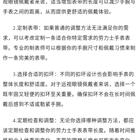
视眼镜佩戴者来说，适当增加表带的长度可以减少手腕与
石家庄市长安区中山东路39号勒泰中心写字楼B座13层07室（需提前预约）
西安市碑林区南关正街88号华侨城长安国际中心E座6楼10室（需提前预约）
手表之间的距离，从而提供更舒适的佩戴体验。
海口市龙华区金贸东路5号海口华润大厦B座17层1707室（需提前预约）
2.定制表带：如果普通的调整方法无法满足你的需
唐山市路南区新华东道100号万达广场写字楼A座10层1002室（需提前预约）
台州市椒江区东海大道1800号腾达中心东1幢20楼2002室（需提前预约）
求，可以考虑定制一条适合你特定需求的劳力士手表表
黑龙江省大庆市萨尔图区会战大街劳力士售后服务中心（需提前预约）
带。专业的制表师可以根据你的手腕尺寸和佩戴习惯来制
黑龙江省鹤岗市向阳区红军路劳力士售后服务中心（需提前预约）
作一条完美的表带。
黑龙江省黑河市爱辉区中央街劳力士售后服务中心（需提前预约）
黑龙江省鸡西市鸡冠区红军路劳力士售后服务中心（需提前预约）
3.选择合适的扣环：不同的扣环设计也会影响手表的
黑龙江省佳木斯市向阳区长安路劳力士售后服务中心（需提前预约）
整体长度和舒适度。对于远视眼镜佩戴者来说，选择一个
黑龙江省牡丹江市东安区太平路劳力士售后服务中心（需提前预约）
既牢固又轻便的扣环至关重要。确保扣环不会在长时间佩
黑龙江省七台河市桃山区大同街劳力士售后服务中心（需提前预约）
戴后感到不适或勒紧手腕。
黑龙江省齐齐哈尔市龙沙区龙华路劳力士售后服务中心（需提前预约）
黑龙江省双鸭山市尖山区新兴大街劳力士售后服务中心（需提前预约）
4.定期检查和调整：无论你选择哪种调整方法，都应
黑龙江省绥化市北林区新华街与康庄路交叉口劳力士售后服务中心（需提前预约）
该定期检查和调整你的劳力士手表表带长度。随着时间推
黑龙江省伊春市伊美区通河路劳力士售后服务中心（需提前预约）