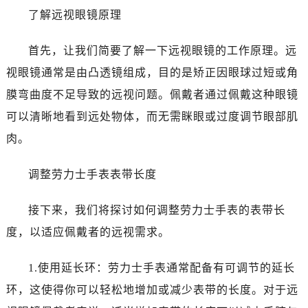
哈尔滨市南岗区东大直街146号上和置地广场金座12层1214室（需提前预约）
了解远视眼镜原理
大连市中山区人民路15号国际金融大厦7层G室（需提前预约）
佛山市禅城区季华五路57号万科金融中心C座12层1205室（需提前预约）
首先，让我们简要了解一下远视眼镜的工作原理。远
东莞市东城街道鸿福东路1号民盈国贸中心T1写字楼9层907室（需提前预约）
视眼镜通常是由凸透镜组成，目的是矫正因眼球过短或角
无锡市梁溪区人民中路139号恒隆广场写字楼1座11层1104室（需提前预约）
膜弯曲度不足导致的远视问题。佩戴者通过佩戴这种眼镜
南通市崇川区工农路57号圆融广场写字楼16层1603室（需提前预约）
可以清晰地看到远处物体，而无需眯眼或过度调节眼部肌
苏州市苏州工业园区星港街199号苏州中心办公楼C座22层08室（需提前预约）
肉。
武汉市江汉区解放大道686号世界贸易大厦38层09室（需提前预约）
南宁市青秀区金湖路59号地王大厦12楼1224室（需提前预约）
调整劳力士手表表带长度
合肥市蜀山区潜山路111号万象城华润大厦B座12楼03室（需提前预约）
泉州市丰泽区宝洲路729号浦西万达中心写字楼A座7楼709室（需提前预约）
接下来，我们将探讨如何调整劳力士手表的表带长
青岛市南区山东路6号华润大厦B座22层04室（需提前预约）
度，以适应佩戴者的远视需求。
烟台市芝罘区胜利路139号万达金融中心A座907室（需提前预约）
长春市朝阳区西安大路727号中银大厦A座(旺进大厦)18层09室（需提前预约）
1.使用延长环：劳力士手表通常配备有可调节的延长
贵阳市南明区都司高架桥路33号亨特国际金融中心14楼14D（需提前预约）
环，这使得你可以轻松地增加或减少表带的长度。对于远
昆明市盘龙区北京路928号同德昆明广场写字楼10层06室（需提前预约）