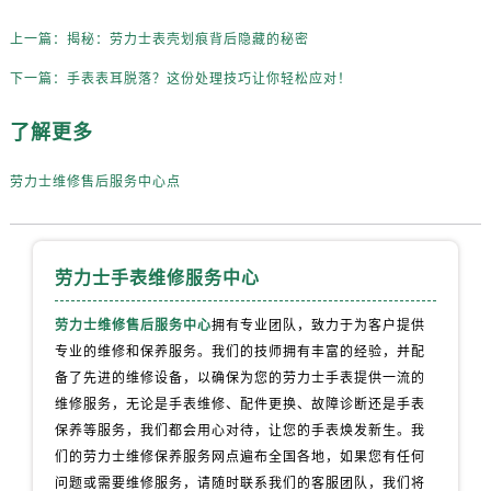
内蒙古自治区通辽市科尔沁区明仁大街劳力士售后服务中心（需提前预约）
内蒙古自治区乌海市海勃湾区人民南路劳力士售后服务中心（需提前预约）
上一篇：
揭秘：劳力士表壳划痕背后隐藏的秘密
内蒙古自治区乌兰察布市集宁区恩和大街劳力士售后服务中心（需提前预约）
下一篇：
手表表耳脱落？这份处理技巧让你轻松应对！
内蒙古自治区锡林郭勒盟市锡林浩特市光明街与额尔敦路交叉口劳力士售后服务中心（需提前预约）
了解更多
内蒙古自治区兴安盟市乌兰浩特市兴安大街劳力士售后服务中心（需提前预约）
山西省大同市平城区迎宾街劳力士售后服务中心（需提前预约）
劳力士维修售后服务中心点
山西省晋城市城区黄华街劳力士售后服务中心（需提前预约）
山西省晋中市榆次区顺城街劳力士售后服务中心（需提前预约）
山西省临汾市尧都区解放路劳力士售后服务中心（需提前预约）
劳力士手表维修服务中心
山西省吕梁市离石区永宁中路与建设街交叉口劳力士售后服务中心（需提前预约）
山西省朔州市朔城区怡西路与鄯阳西街交汇处劳力士售后服务中心（需提前预约）
劳力士维修售后服务中心
拥有专业团队，致力于为客户提供
山西省忻州市忻府区和平东街与七一南路交叉口劳力士售后服务中心（需提前预约）
专业的维修和保养服务。我们的技师拥有丰富的经验，并配
山西省阳泉市郊区平阳东街与新城大道交叉口劳力士售后服务中心（需提前预约）
备了先进的维修设备，以确保为您的劳力士手表提供一流的
维修服务，无论是手表维修、配件更换、故障诊断还是手表
山西省运城市盐湖区河东街劳力士售后服务中心（需提前预约）
保养等服务，我们都会用心对待，让您的手表焕发新生。我
山西省长治市潞州区英雄中路劳力士售后服务中心（需提前预约）
们的劳力士维修保养服务网点遍布全国各地，如果您有任何
山西省太原市迎泽区迎泽街道解放路15号亨得利名表维修授权店3楼劳力士售后服务中心（需提前预约）
问题或需要维修服务，请随时联系我们的客服团队，我们将