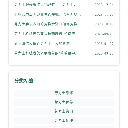
福建省龙岩市新罗区九一南路劳力士售后服务中心（需提前预约）
劳力士腕表部位大“解剖”——劳力士大讲堂开课啦！
2023-12-24
福建省南平市建阳区人民西路劳力士售后服务中心（需提前预约）
听取劳力士内部零件的呼喊，似有无尽的故事等待我们去探索
2023-11-20
福建省宁德市蕉城区天湖东路劳力士售后服务中心（需提前预约）
劳力士手表表扣的更换步骤（如何更换手表的表扣）
2023-10-12
福建省莆田市城厢区霞林街道荔华东大道劳力士售后服务中心（需提前预约）
劳力士机械表后面是玻璃表盘(如何正确清洁和保养)
2023-09-10
福建省三明市三元区东乾二路劳力士售后服务中心（需提前预约）
福建省漳州市龙文区步港路劳力士售后服务中心（需提前预约）
如何清洁和保养劳力士手表的机芯
2023-01-07
江苏省常州市新北区龙锦路1590号现代传媒中心5号楼10层1008室劳力士售后服务中心（需提前预约）
劳力士机械表怎么换表带的(简单易学的步骤)
2023-09-20
江苏省淮安市清江浦区淮海北路劳力士售后服务中心（需提前预约）
江苏省连云港市海州区通灌北路劳力士售后服务中心（需提前预约）
江苏省南京市秦淮区中山南路1号南京中心22层22-C1-C3室劳力士售后服务中心（需提前预约）
分类标签
江苏省宿迁市宿城区西湖路劳力士售后服务中心（需提前预约）
江苏省泰州市海陵区永定东路399号置地商务中心东塔（华润万象城）17层1706室劳力士售后服务中心（需提前预约）
劳力士维修
江苏省徐州市鼓楼区淮海东路29号苏宁广场IFC国际金融中心35层3508室劳力士售后服务中心（需提前预约）
劳力士保养
江苏省盐城市盐都区世纪大道5号盐城金融城写字楼1号楼16层1604室劳力士售后服务中心（需提前预约）
劳力士咨询
江苏省扬州市邗江区国展路29号星耀天地写字楼1号楼18层1803室劳力士售后服务中心（需提前预约）
劳力士配件
江苏省镇江市京口区中山东路劳力士售后服务中心（需提前预约）