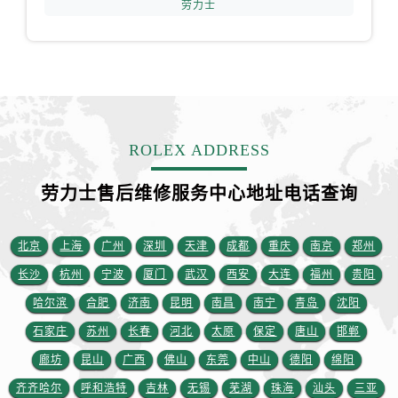
劳力士
江西省抚州市临川区赣东大道劳力士售后服务中心（需提前预约）
江西省赣州市章贡区文清路劳力士售后服务中心（需提前预约）
江西省吉安市吉州区井冈山大道劳力士售后服务中心（需提前预约）
江西省景德镇市珠山区珠山中路劳力士售后服务中心（需提前预约）
江西省九江市浔阳区浔阳路劳力士售后服务中心（需提前预约）
江西省南昌市红谷滩新区红谷中大道998号绿地双子塔（中央广场）A1座办公楼14层1407室劳力士售后服务中心（需提前预约）
ROLEX ADDRESS
江西省萍乡市安源区萍安北大道与康庄路交叉口劳力士售后服务中心（需提前预约）
江西省上饶市信州区滨江西路劳力士售后服务中心（需提前预约）
劳力士售后维修服务中心地址电话查询
江西省新余市渝水区北湖西路劳力士售后服务中心（需提前预约）
江西省宜春市袁州区中山中路劳力士售后服务中心（需提前预约）
北京
上海
广州
深圳
天津
成都
重庆
南京
郑州
江西省鹰潭市月湖区胜利东路劳力士售后服务中心（需提前预约）
长沙
杭州
宁波
厦门
武汉
西安
大连
福州
贵阳
山东省德州市德城区东风中路劳力士售后服务中心（需提前预约）
哈尔滨
合肥
济南
昆明
南昌
南宁
青岛
沈阳
山东省东营市东营区济南路劳力士售后服务中心（需提前预约）
山东省济南市历下区经十路11111号华润中心写字楼（万象城）15层1508室劳力士售后服务中心（需提前预约）
石家庄
苏州
长春
河北
太原
保定
唐山
邯郸
山东省济宁市任城区太白楼路劳力士售后服务中心（需提前预约）
廊坊
昆山
广西
佛山
东莞
中山
德阳
绵阳
山东省莱芜市文化南路8号银座商城名表维修一楼名表维修劳力士售后服务中心（需提前预约）
齐齐哈尔
呼和浩特
吉林
无锡
芜湖
珠海
汕头
三亚