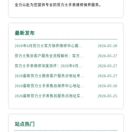
天津市和平区赤峰道136号天津国际金融中心26层2603室劳力士售后服务中心（需提前预约）
全力以赴为您提供专业的劳力士手表维修保养服务。
安徽省安庆市迎江区人民路劳力士售后服务中心（需提前预约）
安徽省蚌埠市蚌山区淮河路劳力士售后服务中心（需提前预约）
安徽省亳州市谯城区魏武大道劳力士售后服务中心（需提前预约）
最新发布
安徽省池州市贵池区长江路劳力士售后服务中心（需提前预约）
安徽省滁州市琅琊区南谯北路劳力士售后服务中心（需提前预约）
2026年6月劳力士官方保养维修中心搬迁及新开网点补充最终告知文件
2026-05-28
安徽省阜阳市颍州区颍州北路劳力士售后服务中心（需提前预约）
劳力士售后客户服务全流程解析：官方电话与全国服务网点布局（2026年6月最新更新）
2026-05-27
安徽省淮北市相山区淮海路劳力士售后服务中心（需提前预约）
劳力士手表维修深度测评：2026年6月最新官方售后服务网点全盘点
2026-05-27
安徽省淮南市田家庵区国庆中路劳力士售后服务中心（需提前预约）
2026最新劳力士腕表客户服务点地址考察报告
2026-05-27
安徽省黄山市屯溪区黄山西路劳力士售后服务中心（需提前预约）
安徽省六安市金安区解放中路劳力士售后服务中心（需提前预约）
2026最新劳力士手表售后保养中心地址考察报告
2026-05-26
安徽省马鞍山市雨山区湖南西路劳力士售后服务中心（需提前预约）
2026最新劳力士手表售后服务点地址实地探访报告
2026-05-25
安徽省宿州市埇桥区人民中路劳力士售后服务中心（需提前预约）
安徽省铜陵市铜官区石城大道劳力士售后服务中心（需提前预约）
安徽省芜湖市镜湖区中山路步行街劳力士售后服务中心（需提前预约）
站点热门
安徽省宣城市宣州区叠嶂西路劳力士售后服务中心（需提前预约）