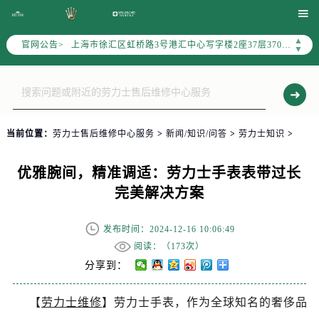
北京市朝阳区建国门外大街甲6号华熙国际中心写字楼D座11层1102室（需提前预约）

天津市和平区赤峰道136号天津国际金融中心写字楼26层2603室（需提前预约）
▲
官网公告>
上海市徐汇区虹桥路3号港汇中心写字楼2座37层3705室（需提前预约）
▼
上海市黄浦区南京东路299号宏伊国际广场写字楼8层806室（需提前预约）
南京市秦淮区中山南路1号（新街口）南京中心写字楼22层C1-1室（需提前预约）
常州市新北区龙锦路1590号现代传媒中心写字楼5号楼10层1008室（需提前预约）
徐州市鼓楼区淮海东路29号苏宁广场IFC国际金融中心写字楼35层3508室（需提前预约）
当前位置：
劳力士售后维修中心服务
>
新闻/知识/问答
>
劳力士知识
>
扬州市邗江区国展路29号星耀天地写字楼1号楼18层1803室（需提前预约）
盐城市盐都区世纪大道5号盐城金融城写字楼1号楼16层1604室（需提前预约）
优雅腕间，精准调适：劳力士手表表带过长
泰州市海陵区永定东路399号置地商务中心东塔写字楼（华润万象城）17层1706室（需提前预约）
完美解决方案
宁波市江北区大闸南路500号来福士广场办公楼20层2009室（需提前预约）
杭州市上城区钱江路1366号华润大厦写字楼A座5层503-5室（需提前预约）
发布时间：2024-12-16 10:06:49
金华市金东区东市南街777号金华万达广场写字楼4号楼22层2209室（需提前预约）
阅读：（
173次）
绍兴市越城区胜利东路379号世茂天际中心写字楼8层805室（需提前预约）
分享到：
嘉兴市南湖区广益路705号嘉兴世界贸易中心写字楼A座13层1304室（需提前预约）
【
劳力士维修
】劳力士手表，作为全球知名的奢侈品
南昌市红谷滩新区红谷中大道998号绿地双子塔（中央广场）A1座办公楼14层07室（需提前预约）