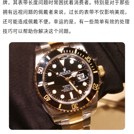
牌，其表带长度问题时常困扰着消费者。特别是对于那些
济南市历下区经十路11111号华润中心写字楼（万象城）15层1508室（需提前预约）
广州市天河区天河路230号万菱汇国际中心写字楼A塔7层704室（需提前预约）
拥有远视问题的佩戴者来说，过长的表带不仅影响美观，
广州市越秀区环市东路371-375号世界贸易中心大厦南塔写字楼15层07室（需提前预约）
还可能造成佩戴不便。幸运的是，有一些简单有效的处理
深圳市罗湖区深南东路5001号华润大厦写字楼17层1701室（需提前预约）
技巧可以帮助你解决这个问题。
惠州市惠城区江北文昌一路7号华贸大厦写字楼1座30层05室（需提前预约）
厦门市思明区湖滨东路95号华润大厦写字楼B座11层1104室（需提前预约）
福州市晋安区横屿路9号东二环泰禾中心写字楼2号楼5层509室（需提前预约）
成都市锦江区人民东路6号SAC东原中心写字楼24层2406B室（需提前预约）
重庆市江北区观音桥步行街2号融恒时代广场写字楼9层902室（需提前预约）
长沙市芙蓉区定王台街道建湘路393号世茂环球金融中心写字楼（芙蓉广场）10层13室（需提前预约）
郑州市二七区铭功路10号华润大厦写字楼29层2905室（需提前预约）
太原市迎泽区解放路15号亨得利名表服务中心（品牌授权店）3层整层（需提前预约）
沈阳市沈河区中街路137号亨得利名表服务中心（品牌授权店）1层整层（需提前预约）
沈阳市沈河区中街路83号亨得利名表服务中心（品牌授权店）1层整层（需提前预约）
乌鲁木齐市天山区红山路26号时代广场（CCMALL）C座17层17-B（需提前预约）
温州市鹿城区锦绣路1067号置信广场10层1015室（需提前预约）