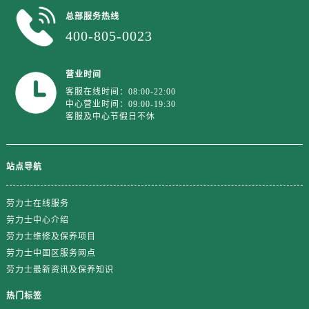
浙江省绍兴市越城区胜利东路379号世茂天际中心写字楼8层805室劳力士售后服务中心（需提前预约）
总部服务热线
浙江省舟山市定海区解放东路劳力士售后服务中心（需提前预约）
400-805-0023
澳门特别行政区大堂区议事亭前地（新马路）劳力士售后服务中心（需提前预约）
澳门特别行政区风顺堂区南湾大马路劳力士售后服务中心（需提前预约）
营业时间
澳门特别行政区花地玛堂区关闸广场劳力士售后服务中心（需提前预约）
客服在线时间：08:00-22:00
澳门特别行政区花王堂区大三巴商圈劳力士售后服务中心（需提前预约）
中心营业时间：09:00-19:30
客服及中心节假日不休
澳门特别行政区嘉模堂区官也街劳力士售后服务中心（需提前预约）
澳门省路氹城市金光大道劳力士售后服务中心（需提前预约）
澳门特别行政区望德堂区塔石广场劳力士售后服务中心（需提前预约）
站点导航
福建省福州市晋安区竹屿路6号东二环泰禾广场2号楼5层509室劳力士售后服务中心（需提前预约）
福建省厦门市思明区湖滨东路95号万象城华润大厦B座11层1104室劳力士售后服务中心（需提前预约）
劳力士在线服务
广东省潮州市潮安区新风路与潮汕路交汇处劳力士售后服务中心（需提前预约）
劳力士中心介绍
劳力士维修及保养项目
广东省广州市天河区天河路230号万菱汇国际中心A塔7层704室劳力士售后服务中心（需提前预约）
劳力士中国区服务网点
广东省广州市越秀区环市东路371-375号世界贸易中心大厦南塔15层1507室劳力士售后服务中心（需提前预约）
劳力士最新资讯及保养知识
广东省河源市源城区越王大道劳力士售后服务中心（需提前预约）
广东省惠州市惠城区江北文昌一路7号华贸大厦1座30层3005室劳力士售后服务中心（需提前预约）
热门标签