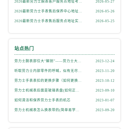
2026最新劳力士腕表客户服务点地址考察报告
2026-05-27
天津市和平区赤峰道136号天津国际金融中心26层2603室劳力士售后服务中心（需提前预约）
安徽省安庆市迎江区人民路劳力士售后服务中心（需提前预约）
2026最新劳力士手表售后保养中心地址考察报告
2026-05-26
安徽省蚌埠市蚌山区淮河路劳力士售后服务中心（需提前预约）
2026最新劳力士手表售后服务点地址实地探访报告
2026-05-25
安徽省亳州市谯城区魏武大道劳力士售后服务中心（需提前预约）
安徽省池州市贵池区长江路劳力士售后服务中心（需提前预约）
安徽省滁州市琅琊区南谯北路劳力士售后服务中心（需提前预约）
站点热门
安徽省阜阳市颍州区颍州北路劳力士售后服务中心（需提前预约）
安徽省淮北市相山区淮海路劳力士售后服务中心（需提前预约）
劳力士腕表部位大“解剖”——劳力士大讲堂开课啦！
2023-12-24
安徽省淮南市田家庵区国庆中路劳力士售后服务中心（需提前预约）
听取劳力士内部零件的呼喊，似有无尽的故事等待我们去探索
2023-11-20
安徽省黄山市屯溪区黄山西路劳力士售后服务中心（需提前预约）
劳力士手表表扣的更换步骤（如何更换手表的表扣）
2023-10-12
安徽省六安市金安区解放中路劳力士售后服务中心（需提前预约）
劳力士机械表后面是玻璃表盘(如何正确清洁和保养)
2023-09-10
安徽省马鞍山市雨山区湖南西路劳力士售后服务中心（需提前预约）
安徽省宿州市埇桥区人民中路劳力士售后服务中心（需提前预约）
如何清洁和保养劳力士手表的机芯
2023-01-07
安徽省铜陵市铜官区石城大道劳力士售后服务中心（需提前预约）
劳力士机械表怎么换表带的(简单易学的步骤)
2023-09-20
安徽省芜湖市镜湖区中山路步行街劳力士售后服务中心（需提前预约）
安徽省宣城市宣州区叠嶂西路劳力士售后服务中心（需提前预约）