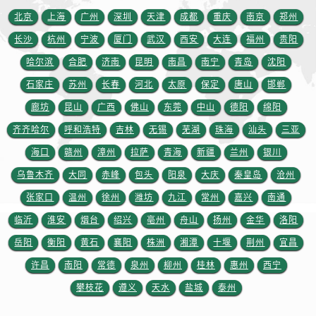
江西省抚州市临川区赣东大道劳力士售后服务中心（需提前预约）
北京
上海
广州
深圳
天津
成都
重庆
南京
郑州
江西省赣州市章贡区文清路劳力士售后服务中心（需提前预约）
长沙
杭州
宁波
厦门
武汉
西安
大连
福州
贵阳
江西省吉安市吉州区井冈山大道劳力士售后服务中心（需提前预约）
哈尔滨
合肥
济南
昆明
南昌
南宁
青岛
沈阳
江西省景德镇市珠山区珠山中路劳力士售后服务中心（需提前预约）
江西省九江市浔阳区浔阳路劳力士售后服务中心（需提前预约）
石家庄
苏州
长春
河北
太原
保定
唐山
邯郸
江西省南昌市红谷滩新区红谷中大道998号绿地双子塔（中央广场）A1座办公楼14层1407室劳力士售后服务中心（需提前预约）
廊坊
昆山
广西
佛山
东莞
中山
德阳
绵阳
江西省萍乡市安源区萍安北大道与康庄路交叉口劳力士售后服务中心（需提前预约）
齐齐哈尔
呼和浩特
吉林
无锡
芜湖
珠海
汕头
三亚
江西省上饶市信州区滨江西路劳力士售后服务中心（需提前预约）
海口
赣州
漳州
拉萨
青海
新疆
兰州
银川
江西省新余市渝水区北湖西路劳力士售后服务中心（需提前预约）
乌鲁木齐
大同
赤峰
包头
阳泉
大庆
秦皇岛
沧州
江西省宜春市袁州区中山中路劳力士售后服务中心（需提前预约）
张家口
温州
徐州
潍坊
九江
常州
嘉兴
南通
江西省鹰潭市月湖区胜利东路劳力士售后服务中心（需提前预约）
临沂
淮安
烟台
绍兴
亳州
舟山
扬州
金华
洛阳
山东省德州市德城区东风中路劳力士售后服务中心（需提前预约）
山东省东营市东营区济南路劳力士售后服务中心（需提前预约）
岳阳
衡阳
黄石
襄阳
株洲
湘潭
十堰
荆州
宜昌
山东省济南市历下区经十路11111号华润中心写字楼（万象城）15层1508室劳力士售后服务中心（需提前预约）
许昌
南阳
常德
泉州
柳州
桂林
惠州
西宁
山东省济宁市任城区太白楼路劳力士售后服务中心（需提前预约）
攀枝花
遵义
天水
盐城
泰州
山东省莱芜市文化南路8号银座商城名表维修一楼名表维修劳力士售后服务中心（需提前预约）