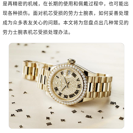
济南市历下区经十路11111号华润中心写字楼（万象城）15层1508室（需提前预约）
是再精密的机械，在长期的使用和佩戴过程中，也可能出
广州市天河区天河路230号万菱汇国际中心写字楼A塔7层704室（需提前预约）
现各种损伤。面对机芯受损的劳力士腕表，如何妥善处理
广州市越秀区环市东路371-375号世界贸易中心大厦南塔写字楼15层07室（需提前预约）
成为众多表友关心的问题。本文将为您盘点出几种常见的
深圳市罗湖区深南东路5001号华润大厦写字楼17层1701室（需提前预约）
劳力士腕表机芯受损处理办法。
惠州市惠城区江北文昌一路7号华贸大厦写字楼1座30层05室（需提前预约）
厦门市思明区湖滨东路95号华润大厦写字楼B座11层1104室（需提前预约）
福州市晋安区横屿路9号东二环泰禾中心写字楼2号楼5层509室（需提前预约）
成都市锦江区人民东路6号SAC东原中心写字楼24层2406B室（需提前预约）
重庆市江北区观音桥步行街2号融恒时代广场写字楼9层902室（需提前预约）
长沙市芙蓉区定王台街道建湘路393号世茂环球金融中心写字楼（芙蓉广场）10层13室（需提前预约）
郑州市二七区铭功路10号华润大厦写字楼29层2905室（需提前预约）
太原市迎泽区解放路15号亨得利名表服务中心（品牌授权店）3层整层（需提前预约）
沈阳市沈河区中街路137号亨得利名表服务中心（品牌授权店）1层整层（需提前预约）
沈阳市沈河区中街路83号亨得利名表服务中心（品牌授权店）1层整层（需提前预约）
乌鲁木齐市天山区红山路26号时代广场（CCMALL）C座17层17-B（需提前预约）
温州市鹿城区锦绣路1067号置信广场10层1015室（需提前预约）