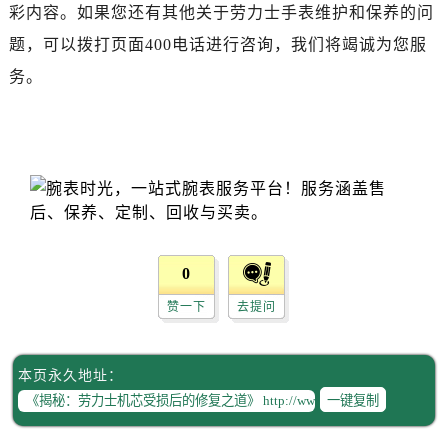
吉林省白城市洮北区明仁南街劳力士售后服务中心（需提前预约）
彩内容。如果您还有其他关于劳力士手表维护和保养的问
吉林省白山市浑江区浑江大街劳力士售后服务中心（需提前预约）
题，可以拨打页面400电话进行咨询，我们将竭诚为您服
吉林省吉林市船营区河南街劳力士售后服务中心（需提前预约）
务。
吉林省辽源市龙山区人民大街劳力士售后服务中心（需提前预约）
吉林省梅河口市新华街道梅河大街劳力士售后服务中心（需提前预约）
吉林省四平市铁东区紫气大路与南九经街交汇处劳力士售后服务中心（需提前预约）
吉林省松原市宁江区五环大街劳力士售后服务中心（需提前预约）
吉林省通化市东昌区环通乡江南大街劳力士售后服务中心（需提前预约）
吉林省延边市延吉市解放路劳力士售后服务中心（需提前预约）
辽宁省鞍山市铁东区站前街劳力士售后服务中心（需提前预约）
0
辽宁省本溪市平山区胜利路劳力士售后服务中心（需提前预约）
赞一下
去提问
辽宁省朝阳市双塔区新华路劳力士售后服务中心（需提前预约）
辽宁省丹东市振兴区七经街劳力士售后服务中心（需提前预约）
辽宁省抚顺市新抚区东一路劳力士售后服务中心（需提前预约）
本页永久地址：
辽宁省阜新市海州区解放大街劳力士售后服务中心（需提前预约）
一键复制
辽宁省葫芦岛市连山区中央路劳力士售后服务中心（需提前预约）