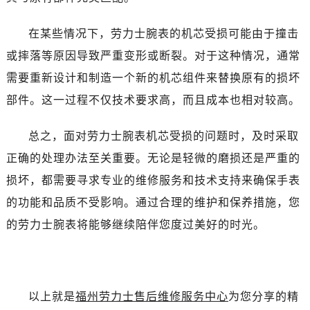
石家庄市长安区中山东路39号勒泰中心写字楼B座13层07室（需提前预约）
西安市碑林区南关正街88号华侨城长安国际中心E座6楼10室（需提前预约）
在某些情况下，劳力士腕表的机芯受损可能由于撞击
海口市龙华区金贸东路5号海口华润大厦B座17层1707室（需提前预约）
或摔落等原因导致严重变形或断裂。对于这种情况，通常
唐山市路南区新华东道100号万达广场写字楼A座10层1002室（需提前预约）
需要重新设计和制造一个新的机芯组件来替换原有的损坏
台州市椒江区东海大道1800号腾达中心东1幢20楼2002室（需提前预约）
部件。这一过程不仅技术要求高，而且成本也相对较高。
黑龙江省大庆市萨尔图区会战大街劳力士售后服务中心（需提前预约）
黑龙江省鹤岗市向阳区红军路劳力士售后服务中心（需提前预约）
总之，面对劳力士腕表机芯受损的问题时，及时采取
黑龙江省黑河市爱辉区中央街劳力士售后服务中心（需提前预约）
正确的处理办法至关重要。无论是轻微的磨损还是严重的
黑龙江省鸡西市鸡冠区红军路劳力士售后服务中心（需提前预约）
黑龙江省佳木斯市向阳区长安路劳力士售后服务中心（需提前预约）
损坏，都需要寻求专业的维修服务和技术支持来确保手表
黑龙江省牡丹江市东安区太平路劳力士售后服务中心（需提前预约）
的功能和品质不受影响。通过合理的维护和保养措施，您
黑龙江省七台河市桃山区大同街劳力士售后服务中心（需提前预约）
的劳力士腕表将能够继续陪伴您度过美好的时光。
黑龙江省齐齐哈尔市龙沙区龙华路劳力士售后服务中心（需提前预约）
黑龙江省双鸭山市尖山区新兴大街劳力士售后服务中心（需提前预约）
黑龙江省绥化市北林区新华街与康庄路交叉口劳力士售后服务中心（需提前预约）
黑龙江省伊春市伊美区通河路劳力士售后服务中心（需提前预约）
以上就是
福州劳力士售后维修服务中心
为您分享的精