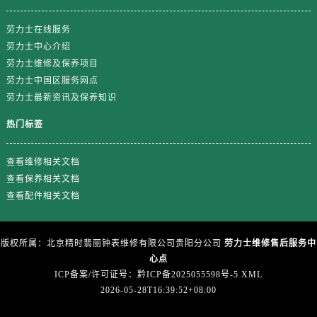
浙江省绍兴市越城区胜利东路379号世茂天际中心写字楼8层805室劳力士售后服务中心（需提前预约）
浙江省舟山市定海区解放东路劳力士售后服务中心（需提前预约）
劳力士在线服务
澳门特别行政区大堂区议事亭前地（新马路）劳力士售后服务中心（需提前预约）
劳力士中心介绍
劳力士维修及保养项目
澳门特别行政区风顺堂区南湾大马路劳力士售后服务中心（需提前预约）
劳力士中国区服务网点
澳门特别行政区花地玛堂区关闸广场劳力士售后服务中心（需提前预约）
劳力士最新资讯及保养知识
澳门特别行政区花王堂区大三巴商圈劳力士售后服务中心（需提前预约）
澳门特别行政区嘉模堂区官也街劳力士售后服务中心（需提前预约）
热门标签
澳门省路氹城市金光大道劳力士售后服务中心（需提前预约）
查看维修相关文档
澳门特别行政区望德堂区塔石广场劳力士售后服务中心（需提前预约）
查看保养相关文档
福建省福州市晋安区竹屿路6号东二环泰禾广场2号楼5层509室劳力士售后服务中心（需提前预约）
查看配件相关文档
福建省厦门市思明区湖滨东路95号万象城华润大厦B座11层1104室劳力士售后服务中心（需提前预约）
广东省潮州市潮安区新风路与潮汕路交汇处劳力士售后服务中心（需提前预约）
广东省广州市天河区天河路230号万菱汇国际中心A塔7层704室劳力士售后服务中心（需提前预约）
版权所属：北京精时翡丽钟表维修有限公司贵阳分公司
劳力士维修售后服务中
心点
广东省广州市越秀区环市东路371-375号世界贸易中心大厦南塔15层1507室劳力士售后服务中心（需提前预约）
ICP备案/许可证号：黔ICP备2025055598号-5
XML
广东省河源市源城区越王大道劳力士售后服务中心（需提前预约）
2026-05-28T16:39:52+08:00
广东省惠州市惠城区江北文昌一路7号华贸大厦1座30层3005室劳力士售后服务中心（需提前预约）