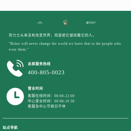
山东省临沂市兰山区解放路劳力士售后服务中心（需提前预约）
山东省日照市东港区烟台路劳力士售后服务中心（需提前预约）
山东省泰安市泰山区财源街道泰山大街劳力士售后服务中心（需提前预约）
山东省威海市环翠区新威海路89号振华商厦一楼名表维修劳力士售后服务中心（需提前预约）
山东省潍坊市奎文区东风东街劳力士售后服务中心（需提前预约）
劳力士从来没有改变世界，而是把它留给戴它的人。
山东省枣庄市滕州市北辛路与善国路交叉口劳力士售后服务中心（需提前预约）
"Rolex will never change the world.we leave that to the people who
wear them.”
山东省淄博市张店区金晶大道劳力士售后服务中心（需提前预约）
上海市黄浦区南京东路299号宏伊国际广场写字楼8层806室劳力士售后服务中心（需提前预约）
总部服务热线
上海市徐汇区虹桥路3号港汇中心2座37层3705室劳力士售后服务中心（需提前预约）
400-805-0023
浙江省杭州市上城区钱江路1366号华润大厦A座5层503-5室劳力士售后服务中心（需提前预约）
浙江省湖州市吴兴区劳动路劳力士售后服务中心（需提前预约）
营业时间
浙江省嘉兴市南湖区广益路705号嘉兴世界贸易中心A座13层1304室劳力士售后服务中心（需提前预约）
客服在线时间：08:00-22:00
浙江省金华市金东区东市南街777号金华万达广场4号楼22楼2209室劳力士售后服务中心（需提前预约）
中心营业时间：09:00-19:30
客服及中心节假日不休
浙江省丽水市莲都区解放街劳力士售后服务中心（需提前预约）
浙江省宁波市江北区大闸南路500号来福士广场办公楼20层2009室劳力士售后服务中心（需提前预约）
浙江省衢州市柯城区上街劳力士售后服务中心（需提前预约）
站点导航