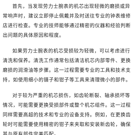
哈尔滨市南岗区东大直街146号上和置地广场金座12层1214室（需提前预约）
首先，当发现劳力士腕表的机芯出现轻微的磨损或异
大连市中山区人民路15号国际金融大厦7层G室（需提前预约）
常响声时，建议立即停止佩戴并及时送往专业的钟表维修
佛山市禅城区季华五路57号万科金融中心C座12层1205室（需提前预约）
店进行检查。专业的技师能够通过精密的仪器和经验判断
东莞市东城街道鸿福东路1号民盈国贸中心T1写字楼9层907室（需提前预约）
出问题的具体原因和程度。
无锡市梁溪区人民中路139号恒隆广场写字楼1座11层1104室（需提前预约）
南通市崇川区工农路57号圆融广场写字楼16层1603室（需提前预约）
如果劳力士腕表的机芯受损较为轻微，可以考虑进行
苏州市苏州工业园区星港街199号苏州中心办公楼C座22层08室（需提前预约）
清洗和保养。清洗工作通常包括清洁机芯内部零件、更换
武汉市江汉区解放大道686号世界贸易大厦38层09室（需提前预约）
南宁市青秀区金湖路59号地王大厦12楼1224室（需提前预约）
磨损的润滑油等步骤。这一过程需要专业的工具和技术支
合肥市蜀山区潜山路111号万象城华润大厦B座12楼03室（需提前预约）
持，如使用细小的镊子和钳子等工具来清理微小的部件。
泉州市丰泽区宝洲路729号浦西万达中心写字楼A座7楼709室（需提前预约）
青岛市南区山东路6号华润大厦B座22层04室（需提前预约）
对于较为严重的机芯损伤，如齿轮断裂、轴承损坏等
烟台市芝罘区胜利路139号万达金融中心A座907室（需提前预约）
情况，可能需要更换受损部件或整个机芯组件。这一过程
长春市朝阳区西安大路727号中银大厦A座(旺进大厦)18层09室（需提前预约）
同样需要高超的技术和专业的设备支持。例如，在更换齿
贵阳市南明区都司高架桥路33号亨特国际金融中心14楼14D（需提前预约）
轮时可能需要使用精密的钳子来夹取和安装新齿轮，确保
昆明市盘龙区北京路928号同德昆明广场写字楼10层06室（需提前预约）
其与原有部件完美匹配。