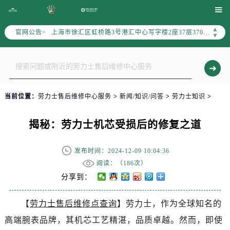
北京市朝阳区建国门外大街甲6号华熙国际中心写字楼D座11层1102室（需提前预约）

天津市和平区赤峰道136号天津国际金融中心写字楼26层2603室（需提前预约）
▲
官网公告>
上海市徐汇区虹桥路3号港汇中心写字楼2座37层3705室（需提前预约）
▼
上海市黄浦区南京东路299号宏伊国际广场写字楼8层806室（需提前预约）
南京市秦淮区中山南路1号（新街口）南京中心写字楼22层C1-1室（需提前预约）
常州市新北区龙锦路1590号现代传媒中心写字楼5号楼10层1008室（需提前预约）
徐州市鼓楼区淮海东路29号苏宁广场IFC国际金融中心写字楼35层3508室（需提前预约）
当前位置：
劳力士售后维修中心服务
>
新闻/知识/问答
>
劳力士知识
>
扬州市邗江区国展路29号星耀天地写字楼1号楼18层1803室（需提前预约）
盐城市盐都区世纪大道5号盐城金融城写字楼1号楼16层1604室（需提前预约）
揭秘：劳力士机芯受损后的修复之道
泰州市海陵区永定东路399号置地商务中心东塔写字楼（华润万象城）17层1706室（需提前预约）
宁波市江北区大闸南路500号来福士广场办公楼20层2009室（需提前预约）
发布时间：2024-12-09 10:04:36
杭州市上城区钱江路1366号华润大厦写字楼A座5层503-5室（需提前预约）
阅读：（
186次）
金华市金东区东市南街777号金华万达广场写字楼4号楼22层2209室（需提前预约）
分享到：
绍兴市越城区胜利东路379号世茂天际中心写字楼8层805室（需提前预约）
【
劳力士售后维修点查询
】劳力士，作为全球知名的
嘉兴市南湖区广益路705号嘉兴世界贸易中心写字楼A座13层1304室（需提前预约）
高端腕表品牌，其机芯工艺精湛，品质卓越。然而，即使
南昌市红谷滩新区红谷中大道998号绿地双子塔（中央广场）A1座办公楼14层07室（需提前预约）