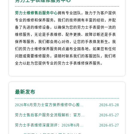
劳力士手表维修服务中心
内蒙古自治区通辽市科尔沁区明仁大街劳力士售后服务中心（需提前预约）
内蒙古自治区乌海市海勃湾区人民南路劳力士售后服务中心（需提前预约）
劳力士维修售后服务中心
拥有专业团队，致力于为客户提供
内蒙古自治区乌兰察布市集宁区恩和大街劳力士售后服务中心（需提前预约）
专业的维修和保养服务。我们的技师拥有丰富的经验，并配
内蒙古自治区锡林郭勒盟市锡林浩特市光明街与额尔敦路交叉口劳力士售后服务中心（需提前预约）
备了先进的维修设备，以确保为您的劳力士手表提供一流的
维修服务，无论是手表维修、配件更换、故障诊断还是手表
内蒙古自治区兴安盟市乌兰浩特市兴安大街劳力士售后服务中心（需提前预约）
保养等服务，我们都会用心对待，让您的手表焕发新生。我
山西省大同市平城区迎宾街劳力士售后服务中心（需提前预约）
们的劳力士维修保养服务网点遍布全国各地，如果您有任何
山西省晋城市城区黄华街劳力士售后服务中心（需提前预约）
问题或需要维修服务，请随时联系我们的客服团队，我们将
山西省晋中市榆次区顺城街劳力士售后服务中心（需提前预约）
全力以赴为您提供专业的劳力士手表维修保养服务。
山西省临汾市尧都区解放路劳力士售后服务中心（需提前预约）
山西省吕梁市离石区永宁中路与建设街交叉口劳力士售后服务中心（需提前预约）
山西省朔州市朔城区怡西路与鄯阳西街交汇处劳力士售后服务中心（需提前预约）
最新发布
山西省忻州市忻府区和平东街与七一南路交叉口劳力士售后服务中心（需提前预约）
山西省阳泉市郊区平阳东街与新城大道交叉口劳力士售后服务中心（需提前预约）
2026年6月劳力士官方保养维修中心搬迁及新开网点补充最终告知文件
2026-05-28
山西省运城市盐湖区河东街劳力士售后服务中心（需提前预约）
劳力士售后客户服务全流程解析：官方电话与全国服务网点布局（2026年6月最新更新）
2026-05-27
山西省长治市潞州区英雄中路劳力士售后服务中心（需提前预约）
劳力士手表维修深度测评：2026年6月最新官方售后服务网点全盘点
2026-05-27
山西省太原市迎泽区迎泽街道解放路15号亨得利名表维修授权店3楼劳力士售后服务中心（需提前预约）