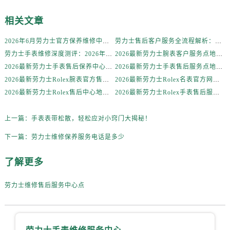
辽宁省锦州市古塔区中央大街劳力士售后服务中心（需提前预约）
辽宁省辽阳市白塔区新运大街劳力士售后服务中心（需提前预约）
相关文章
辽宁省盘锦市兴隆台区石油大街劳力士售后服务中心（需提前预约）
2026年6月劳力士官方保养维修中心搬迁及新开网点补充最终告知文件
劳力士售后客户服务全流程解析：官方电话与全国服务网点布局（2026年6月最新更新）
辽宁省铁岭市银州区南马路劳力士售后服务中心（需提前预约）
劳力士手表维修深度测评：2026年6月最新官方售后服务网点全盘点
2026最新劳力士腕表客户服务点地址考察报告
辽宁省营口市站前区市府路与渤海大街交叉口劳力士售后服务中心（需提前预约）
2026最新劳力士手表售后保养中心地址考察报告
2026最新劳力士手表售后服务点地址实地探访报告
辽宁省沈阳市沈河区中街路137号亨得利名表维修授权店1楼劳力士售后服务中心（需提前预约）
2026最新劳力士Rolex腕表官方售后维修服务点地址实地探访报告
2026最新劳力士Rolex名表官方网点地址调研报告
辽宁省沈阳市沈河区中街路83号亨得利名表维修授权店1楼劳力士售后服务中心（需提前预约）
2026最新劳力士Rolex售后中心地址考察报告
2026最新劳力士Rolex手表售后服务中心地址调研报告
北京市朝阳区建国门外大街甲6号华熙国际中心D座11层1102室劳力士售后服务中心（需提前预约）
北京市东城区东长安街1号王府井东方广场W3座6层602室劳力士售后服务中心（需提前预约）
上一篇：
手表表带松散，轻松应对小窍门大揭秘！
河北省保定市竞秀区朝阳北大街北国先天下劳力士售后服务中心（需提前预约）
下一篇：
劳力士维修保养服务电话是多少
内蒙古自治区阿拉善盟市左旗土尔扈特大街劳力士售后服务中心（需提前预约）
了解更多
内蒙古自治区巴彦淖尔市临河区新华街劳力士售后服务中心（需提前预约）
内蒙古自治区包头市青山区幸福路甲3号王府井百货名表维修劳力士售后服务中心（需提前预约）
劳力士维修售后服务中心点
内蒙古自治区赤峰市红山区哈达街劳力士售后服务中心（需提前预约）
内蒙古自治区鄂尔多斯市东胜区伊金霍洛街劳力士售后服务中心（需提前预约）
内蒙古自治区呼伦贝尔市海拉尔区中央街劳力士售后服务中心（需提前预约）