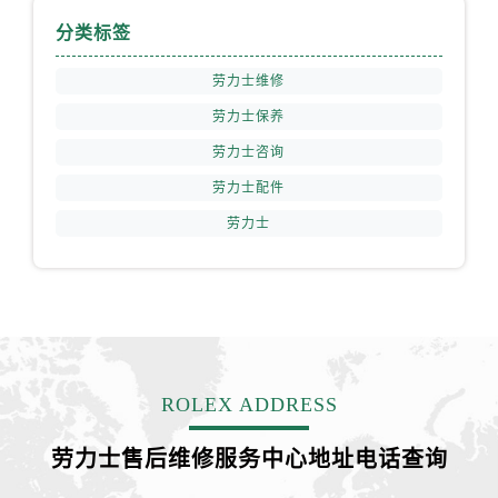
福建省龙岩市新罗区九一南路劳力士售后服务中心（需提前预约）
分类标签
福建省南平市建阳区人民西路劳力士售后服务中心（需提前预约）
福建省宁德市蕉城区天湖东路劳力士售后服务中心（需提前预约）
劳力士维修
福建省莆田市城厢区霞林街道荔华东大道劳力士售后服务中心（需提前预约）
劳力士保养
福建省三明市三元区东乾二路劳力士售后服务中心（需提前预约）
劳力士咨询
福建省漳州市龙文区步港路劳力士售后服务中心（需提前预约）
劳力士配件
江苏省常州市新北区龙锦路1590号现代传媒中心5号楼10层1008室劳力士售后服务中心（需提前预约）
劳力士
江苏省淮安市清江浦区淮海北路劳力士售后服务中心（需提前预约）
江苏省连云港市海州区通灌北路劳力士售后服务中心（需提前预约）
江苏省南京市秦淮区中山南路1号南京中心22层22-C1-C3室劳力士售后服务中心（需提前预约）
江苏省宿迁市宿城区西湖路劳力士售后服务中心（需提前预约）
江苏省泰州市海陵区永定东路399号置地商务中心东塔（华润万象城）17层1706室劳力士售后服务中心（需提前预约）
江苏省徐州市鼓楼区淮海东路29号苏宁广场IFC国际金融中心35层3508室劳力士售后服务中心（需提前预约）
ROLEX ADDRESS
江苏省盐城市盐都区世纪大道5号盐城金融城写字楼1号楼16层1604室劳力士售后服务中心（需提前预约）
江苏省扬州市邗江区国展路29号星耀天地写字楼1号楼18层1803室劳力士售后服务中心（需提前预约）
劳力士售后维修服务中心地址电话查询
江苏省镇江市京口区中山东路劳力士售后服务中心（需提前预约）