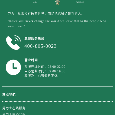
山东省东营市东营区济南路劳力士售后服务中心（需提前预约）
山东省济南市历下区经十路11111号华润中心写字楼（万象城）15层1508室劳力士售后服务中心（需提前预约）
劳力士从来没有改变世界，而是把它留给戴它的人。
山东省济宁市任城区太白楼路劳力士售后服务中心（需提前预约）
"Rolex will never change the world.we leave that to the people who
山东省莱芜市文化南路8号银座商城名表维修一楼名表维修劳力士售后服务中心（需提前预约）
wear them.”
山东省临沂市兰山区解放路劳力士售后服务中心（需提前预约）
山东省日照市东港区烟台路劳力士售后服务中心（需提前预约）
总部服务热线
山东省泰安市泰山区财源街道泰山大街劳力士售后服务中心（需提前预约）
400-805-0023
山东省威海市环翠区新威海路89号振华商厦一楼名表维修劳力士售后服务中心（需提前预约）
山东省潍坊市奎文区东风东街劳力士售后服务中心（需提前预约）
营业时间
山东省枣庄市滕州市北辛路与善国路交叉口劳力士售后服务中心（需提前预约）
客服在线时间：08:00-22:00
中心营业时间：09:00-19:30
山东省淄博市张店区金晶大道劳力士售后服务中心（需提前预约）
客服及中心节假日不休
上海市黄浦区南京东路299号宏伊国际广场写字楼8层806室劳力士售后服务中心（需提前预约）
上海市徐汇区虹桥路3号港汇中心2座37层3705室劳力士售后服务中心（需提前预约）
站点导航
浙江省杭州市上城区钱江路1366号华润大厦A座5层503-5室劳力士售后服务中心（需提前预约）
浙江省湖州市吴兴区劳动路劳力士售后服务中心（需提前预约）
劳力士在线服务
浙江省嘉兴市南湖区广益路705号嘉兴世界贸易中心A座13层1304室劳力士售后服务中心（需提前预约）
劳力士中心介绍