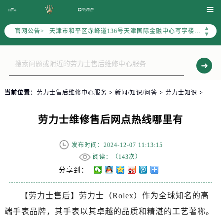
北京市朝阳区建国门外大街甲6号华熙国际中心写字楼D座11层1102室（北京总部）（需提前预约）

北京市东城区东长安街1号东方广场写字楼W3座6层602室（需提前预约）
▲
官网公告>
天津市和平区赤峰道136号天津国际金融中心写字楼26层2603室（需提前预约）
▼
上海市徐汇区虹桥路3号港汇中心写字楼2座37层3705室（需提前预约）
上海市黄浦区南京东路299号宏伊国际广场写字楼8层806室（需提前预约）
南京市秦淮区中山南路1号（新街口）南京中心写字楼22层C1-1室（需提前预约）
常州市新北区龙锦路1590号现代传媒中心写字楼5号楼10层1008室（需提前预约）
当前位置：
劳力士售后维修中心服务
>
新闻/知识/问答
>
劳力士知识
>
徐州市鼓楼区淮海东路29号苏宁广场IFC国际金融中心写字楼35层3508室（需提前预约）
扬州市邗江区国展路29号星耀天地写字楼1号楼18层1803室（需提前预约）
劳力士维修售后网点热线哪里有
盐城市盐都区世纪大道5号盐城金融城写字楼1号楼16层1604室（需提前预约）
泰州市海陵区永定东路399号置地商务中心东塔写字楼（华润万象城）17层1706室（需提前预约）
发布时间：2024-12-07 11:13:15
宁波市江北区大闸南路500号来福士广场办公楼20层2009室（需提前预约）
阅读：（
143次）
杭州市上城区钱江路1366号华润大厦写字楼A座5层503-5室（需提前预约）
分享到：
金华市金东区东市南街777号金华万达广场写字楼4号楼22层2209室（需提前预约）
【
劳力士售后
】劳力士（Rolex）作为全球知名的高
绍兴市越城区胜利东路379号世茂天际中心写字楼8层805室（需提前预约）
端手表品牌，其手表以其卓越的品质和精湛的工艺著称。
嘉兴市南湖区广益路705号嘉兴世界贸易中心写字楼A座13层1304室（需提前预约）