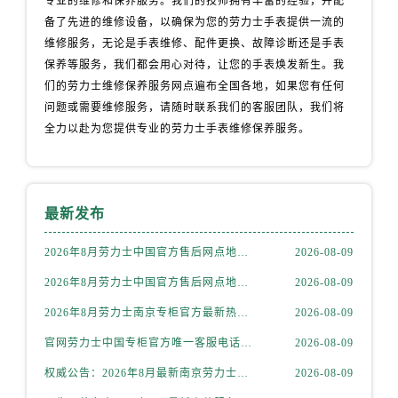
专业的维修和保养服务。我们的技师拥有丰富的经验，并配
内蒙古自治区包头市青山区幸福路甲3号王府井百货名表维修劳力士售后服务中心（需提前预约）
备了先进的维修设备，以确保为您的劳力士手表提供一流的
内蒙古自治区赤峰市红山区哈达街劳力士售后服务中心（需提前预约）
维修服务，无论是手表维修、配件更换、故障诊断还是手表
内蒙古自治区鄂尔多斯市东胜区伊金霍洛街劳力士售后服务中心（需提前预约）
保养等服务，我们都会用心对待，让您的手表焕发新生。我
内蒙古自治区呼伦贝尔市海拉尔区中央街劳力士售后服务中心（需提前预约）
们的劳力士维修保养服务网点遍布全国各地，如果您有任何
内蒙古自治区通辽市科尔沁区明仁大街劳力士售后服务中心（需提前预约）
问题或需要维修服务，请随时联系我们的客服团队，我们将
全力以赴为您提供专业的劳力士手表维修保养服务。
内蒙古自治区乌海市海勃湾区人民南路劳力士售后服务中心（需提前预约）
内蒙古自治区乌兰察布市集宁区恩和大街劳力士售后服务中心（需提前预约）
内蒙古自治区锡林郭勒盟市锡林浩特市光明街与额尔敦路交叉口劳力士售后服务中心（需提前预约）
内蒙古自治区兴安盟市乌兰浩特市兴安大街劳力士售后服务中心（需提前预约）
最新发布
山西省大同市平城区迎宾街劳力士售后服务中心（需提前预约）
2026年8月劳力士中国官方售后网点地址及客服热线电话发布
2026-08-09
山西省晋城市城区黄华街劳力士售后服务中心（需提前预约）
山西省晋中市榆次区顺城街劳力士售后服务中心（需提前预约）
2026年8月劳力士中国官方售后网点地址与售后热线最新通知
2026-08-09
山西省临汾市尧都区解放路劳力士售后服务中心（需提前预约）
2026年8月劳力士南京专柜官方最新热线通告，客户服务体验匠心呈现
2026-08-09
山西省吕梁市离石区永宁中路与建设街交叉口劳力士售后服务中心（需提前预约）
官网劳力士中国专柜官方唯一客服电话2026年8月最新通知
2026-08-09
山西省朔州市朔城区怡西路与鄯阳西街交汇处劳力士售后服务中心（需提前预约）
权威公告：2026年8月最新南京劳力士售后服务中心地址在哪里官方售后维修保养服务网点信息公示
2026-08-09
山西省忻州市忻府区和平东街与七一南路交叉口劳力士售后服务中心（需提前预约）