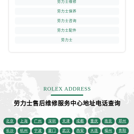
劳力士维修
安徽省宿州市埇桥区人民中路劳力士售后服务中心（需提前预约）
安徽省铜陵市铜官区石城大道劳力士售后服务中心（需提前预约）
劳力士保养
安徽省芜湖市镜湖区中山路步行街劳力士售后服务中心（需提前预约）
劳力士咨询
安徽省宣城市宣州区叠嶂西路劳力士售后服务中心（需提前预约）
劳力士配件
福建省龙岩市新罗区九一南路劳力士售后服务中心（需提前预约）
劳力士
福建省南平市建阳区人民西路劳力士售后服务中心（需提前预约）
福建省宁德市蕉城区天湖东路劳力士售后服务中心（需提前预约）
福建省莆田市城厢区霞林街道荔华东大道劳力士售后服务中心（需提前预约）
福建省三明市三元区东乾二路劳力士售后服务中心（需提前预约）
福建省漳州市龙文区步港路劳力士售后服务中心（需提前预约）
江苏省常州市新北区龙锦路1590号现代传媒中心5号楼10层1008室劳力士售后服务中心（需提前预约）
ROLEX ADDRESS
江苏省淮安市清江浦区淮海北路劳力士售后服务中心（需提前预约）
劳力士售后维修服务中心地址电话查询
江苏省连云港市海州区通灌北路劳力士售后服务中心（需提前预约）
江苏省南京市秦淮区中山南路1号南京中心22层22-C1-C3室劳力士售后服务中心（需提前预约）
江苏省宿迁市宿城区西湖路劳力士售后服务中心（需提前预约）
北京
上海
广州
深圳
天津
成都
重庆
南京
郑州
江苏省泰州市海陵区永定东路399号置地商务中心东塔（华润万象城）17层1706室劳力士售后服务中心（需提前预约）
长沙
杭州
宁波
厦门
武汉
西安
大连
福州
贵阳