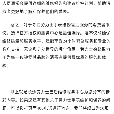
昆明市盘龙区北京路928号同德昆明广场写字楼10层06室（需提前预约）
人员通常会提供详细的维修报告和建议维护计划，帮助消
石家庄市长安区中山东路39号勒泰中心写字楼B座13层07室（需提前预约）
费者更好地了解和保养他们的爱表。
西安市碑林区南关正街88号华侨城长安国际中心E座6楼10室（需提前预约）
海口市龙华区金贸东路5号海口华润大厦B座17层1707室（需提前预约）
总之，对于寻找劳力士手表维修售后服务的消费者来
唐山市路南区新华东道100号万达广场写字楼A座10层1002室（需提前预约）
说，选择官方授权的服务中心是最佳选择。这不仅能确保
台州市椒江区东海大道1800号腾达中心东1幢20楼2002室（需提前预约）
维修质量和服务水平，还能享受24小时紧急服务和专业的
内蒙古自治区呼和浩特市玉泉区大学西街70号华润万象城写字楼（鄂尔多斯大厦）23层2326室（需提前预约）
客户支持。无论您身处世界的哪个角落，劳力士始终致力
甘肃省兰州市七里河区西津西路16号兰州中心写字楼21层2102室（需提前预约）
于为每一位钟爱其品牌的消费者提供最优质的服务和体
重庆市解放碑渝中区民权路28号英利国际金融中心写字楼20层01室（需提前预约）
验。
黑龙江省大庆市萨尔图区会战大街劳力士售后服务中心（需提前预约）
黑龙江省鹤岗市向阳区红军路劳力士售后服务中心（需提前预约）
黑龙江省黑河市爱辉区中央街劳力士售后服务中心（需提前预约）
黑龙江省鸡西市鸡冠区红军路劳力士售后服务中心（需提前预约）
以上就是
长沙劳力士售后维修服务中心
为您分享的精
黑龙江省佳木斯市向阳区长安路劳力士售后服务中心（需提前预约）
彩内容。如果您还有其他关于劳力士手表维护和保养的问
黑龙江省牡丹江市东安区太平路劳力士售后服务中心（需提前预约）
题，可以拨打页面400电话进行咨询，我们将竭诚为您服
黑龙江省七台河市桃山区大同街劳力士售后服务中心（需提前预约）