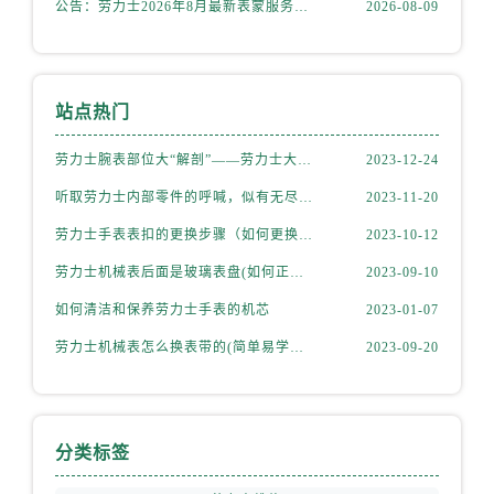
公告：劳力士2026年8月最新表蒙服务价格与周期，中国客户必须知道的官方售后信息
2026-08-09
山西省阳泉市郊区平阳东街与新城大道交叉口劳力士售后服务中心（需提前预约）
山西省运城市盐湖区河东街劳力士售后服务中心（需提前预约）
山西省长治市潞州区英雄中路劳力士售后服务中心（需提前预约）
山西省太原市迎泽区迎泽街道解放路15号亨得利名表维修授权店3楼劳力士售后服务中心（需提前预约）
站点热门
天津市和平区赤峰道136号天津国际金融中心26层2603室劳力士售后服务中心（需提前预约）
劳力士腕表部位大“解剖”——劳力士大讲堂开课啦！
2023-12-24
安徽省安庆市迎江区人民路劳力士售后服务中心（需提前预约）
安徽省蚌埠市蚌山区淮河路劳力士售后服务中心（需提前预约）
听取劳力士内部零件的呼喊，似有无尽的故事等待我们去探索
2023-11-20
安徽省亳州市谯城区魏武大道劳力士售后服务中心（需提前预约）
劳力士手表表扣的更换步骤（如何更换手表的表扣）
2023-10-12
安徽省池州市贵池区长江路劳力士售后服务中心（需提前预约）
劳力士机械表后面是玻璃表盘(如何正确清洁和保养)
2023-09-10
安徽省滁州市琅琊区南谯北路劳力士售后服务中心（需提前预约）
如何清洁和保养劳力士手表的机芯
2023-01-07
安徽省阜阳市颍州区颍州北路劳力士售后服务中心（需提前预约）
劳力士机械表怎么换表带的(简单易学的步骤)
2023-09-20
安徽省淮北市相山区淮海路劳力士售后服务中心（需提前预约）
安徽省淮南市田家庵区国庆中路劳力士售后服务中心（需提前预约）
安徽省黄山市屯溪区黄山西路劳力士售后服务中心（需提前预约）
安徽省六安市金安区解放中路劳力士售后服务中心（需提前预约）
分类标签
安徽省马鞍山市雨山区湖南西路劳力士售后服务中心（需提前预约）