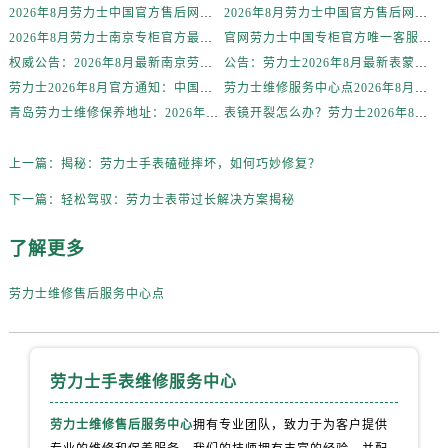
辽宁省丹东市振兴区七经街劳力士售后服务中心（需提前预约）
2026年8月劳力士中国官方售后网点地址及客服热线电话发布
2026年8月劳力士中国官方售后网点地址与售后热线最新通知
辽宁省抚顺市新抚区东一路劳力士售后服务中心（需提前预约）
2026年8月劳力士南京专柜官方最新热线通告，客户服务体验匠心呈现
官网劳力士中国专柜官方唯一客服电话2026年8月最新通知
权威公告：2026年8月最新南京劳力士售后服务中心地址在哪里官方售后维修保养服务网点信息公示
公告：劳力士2026年8月最新表蒙服务价格与周期，中国客户必须知道的官方售后信息
辽宁省阜新市海州区解放大街劳力士售后服务中心（需提前预约）
劳力士2026年8月官方通知：中国最新售后网点地址+官方客户服务热线
劳力士维修服务中心点2026年8月最新官方售后公告：权威信息公示与保养服务指南
辽宁省葫芦岛市连山区中央路劳力士售后服务中心（需提前预约）
青岛劳力士维修保养地址：2026年8月最新官方售后网点信息公示公告
表镜开裂怎么办？劳力士2026年8月最新官方售后维修服务价格周期，中国客户请拨打唯一热线
辽宁省锦州市古塔区中央大街劳力士售后服务中心（需提前预约）
辽宁省辽阳市白塔区新运大街劳力士售后服务中心（需提前预约）
上一篇：
揭秘：劳力士手表磕碰摔坏，如何巧妙修复？
辽宁省盘锦市兴隆台区石油大街劳力士售后服务中心（需提前预约）
下一篇：
轻松驾驭：劳力士表带过长解决方案揭秘
辽宁省铁岭市银州区南马路劳力士售后服务中心（需提前预约）
辽宁省营口市站前区市府路与渤海大街交叉口劳力士售后服务中心（需提前预约）
了解更多
辽宁省沈阳市沈河区中街路137号亨得利名表维修授权店1楼劳力士售后服务中心（需提前预约）
辽宁省沈阳市沈河区中街路83号亨得利名表维修授权店1楼劳力士售后服务中心（需提前预约）
劳力士维修售后服务中心点
北京市朝阳区建国门外大街甲6号华熙国际中心D座11层1102室劳力士售后服务中心（北京总部）（需提前预约）
北京市东城区东长安街1号王府井东方广场W3座6层602室劳力士售后服务中心（需提前预约）
河北省保定市竞秀区朝阳北大街北国先天下劳力士售后服务中心（需提前预约）
劳力士手表维修服务中心
内蒙古自治区阿拉善盟市左旗土尔扈特大街劳力士售后服务中心（需提前预约）
劳力士维修售后服务中心
拥有专业团队，致力于为客户提供
内蒙古自治区巴彦淖尔市临河区新华街劳力士售后服务中心（需提前预约）