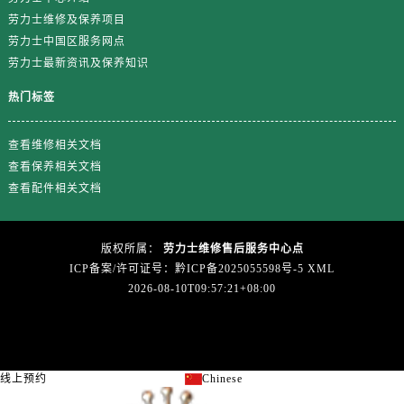
浙江省金华市金东区东市南街777号金华万达广场4号楼22楼2209室劳力士售后服务中心（需提前预约）
劳力士维修及保养项目
浙江省丽水市莲都区解放街劳力士售后服务中心（需提前预约）
劳力士中国区服务网点
浙江省宁波市江北区大闸南路500号来福士广场办公楼20层2009室劳力士售后服务中心（需提前预约）
劳力士最新资讯及保养知识
浙江省衢州市柯城区上街劳力士售后服务中心（需提前预约）
热门标签
浙江省绍兴市越城区胜利东路379号世茂天际中心写字楼8层805室劳力士售后服务中心（需提前预约）
浙江省舟山市定海区解放东路劳力士售后服务中心（需提前预约）
查看维修相关文档
澳门特别行政区大堂区议事亭前地（新马路）劳力士售后服务中心（需提前预约）
查看保养相关文档
澳门特别行政区风顺堂区南湾大马路劳力士售后服务中心（需提前预约）
查看配件相关文档
澳门特别行政区花地玛堂区关闸广场劳力士售后服务中心（需提前预约）
澳门特别行政区花王堂区大三巴商圈劳力士售后服务中心（需提前预约）
版权所属：
劳力士维修售后服务中心点
澳门特别行政区嘉模堂区官也街劳力士售后服务中心（需提前预约）
ICP备案/许可证号：黔ICP备2025055598号-5
XML
澳门省路氹城市金光大道劳力士售后服务中心（需提前预约）
2026-08-10T09:57:21+08:00
澳门特别行政区望德堂区塔石广场劳力士售后服务中心（需提前预约）
福建省福州市鼓楼区五四路128-1号恒力城写字楼15层03室劳力士售后服务中心（需提前预约）
福建省厦门市思明区湖滨东路95号万象城华润大厦B座11层1104室劳力士售后服务中心（需提前预约）
线上预约
Chinese
关闭
广东省潮州市潮安区新风路与潮汕路交汇处劳力士售后服务中心（需提前预约）