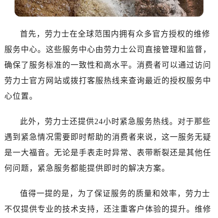
温州市鹿城区锦绣路1067号置信广场10层1015室（需提前预约）
哈尔滨市道里区友谊西路600号富力中心T2座写字楼29层03室（需提前预约）
大连市中山区人民路15号国际金融大厦7层G室（需提前预约）
首先，劳力士在全球范围内拥有众多官方授权的维修
佛山市禅城区季华五路57号万科金融中心C座12层1205室（需提前预约）
服务中心。这些服务中心由劳力士公司直接管理和监督，
东莞市东城街道鸿福东路1号民盈国贸中心T1写字楼9层907室（需提前预约）
确保了服务标准的一致性和高水平。消费者可以通过访问
无锡市梁溪区人民中路139号恒隆广场写字楼1座11层1104室（需提前预约）
劳力士官方网站或拨打客服热线来查询最近的授权服务中
南通市崇川区工农路57号圆融广场写字楼16层1603室（需提前预约）
心位置。
苏州市苏州工业园区星港街199号苏州中心办公楼C座22层08室（需提前预约）
武汉市江汉区解放大道686号世界贸易大厦38层09室（需提前预约）
此外，劳力士还提供24小时紧急服务热线。对于那些
南宁市青秀区金湖路59号地王大厦12楼1224室（需提前预约）
遇到紧急情况需要即时帮助的消费者来说，这一服务无疑
合肥市蜀山区潜山路111号万象城华润大厦B座12楼03室（需提前预约）
是一大福音。无论是手表走时异常、表带断裂还是其他任
泉州市丰泽区宝洲路729号浦西万达中心写字楼A座7楼709室（需提前预约）
青岛市南区山东路6号华润大厦B座22层04室（需提前预约）
何问题，紧急服务都能提供即时的解决方案。
烟台市芝罘区胜利路139号万达金融中心A座907室（需提前预约）
值得一提的是，为了保证服务的质量和效率，劳力士
长春市朝阳区西安大路727号中银大厦A座(旺进大厦)18层09室（需提前预约）
贵阳市南明区都司高架桥路33号亨特国际金融中心14楼14D（需提前预约）
不仅提供专业的技术支持，还注重客户体验的提升。维修