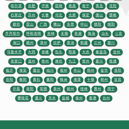
江苏省徐州市鼓楼区淮海东路29号苏宁广场IFC国际金融中心35层3508室劳力士售后服务中心（需提前预约）
哈尔滨
合肥
济南
昆明
南昌
南宁
青岛
沈阳
江苏省盐城市盐都区世纪大道5号盐城金融城写字楼1号楼16层1604室劳力士售后服务中心（需提前预约）
石家庄
苏州
长春
河北
太原
保定
唐山
邯郸
江苏省扬州市邗江区国展路29号星耀天地写字楼1号楼18层1803室劳力士售后服务中心（需提前预约）
廊坊
昆山
广西
佛山
东莞
中山
德阳
绵阳
江苏省镇江市京口区中山东路劳力士售后服务中心（需提前预约）
齐齐哈尔
呼和浩特
吉林
无锡
芜湖
珠海
汕头
三亚
江西省抚州市临川区赣东大道劳力士售后服务中心（需提前预约）
江西省赣州市章贡区文清路劳力士售后服务中心（需提前预约）
海口
赣州
漳州
拉萨
青海
新疆
兰州
银川
江西省吉安市吉州区井冈山大道劳力士售后服务中心（需提前预约）
乌鲁木齐
大同
赤峰
包头
阳泉
大庆
秦皇岛
沧州
江西省景德镇市珠山区珠山中路劳力士售后服务中心（需提前预约）
张家口
温州
徐州
潍坊
九江
常州
嘉兴
南通
江西省九江市浔阳区浔阳路劳力士售后服务中心（需提前预约）
临沂
淮安
烟台
绍兴
亳州
舟山
扬州
金华
洛阳
江西省南昌市红谷滩新区红谷中大道998号绿地双子塔（中央广场）A1座办公楼14层1407室劳力士售后服务中心（需提前预约）
岳阳
衡阳
黄石
襄阳
株洲
湘潭
十堰
荆州
宜昌
江西省萍乡市安源区萍安北大道与康庄路交叉口劳力士售后服务中心（需提前预约）
许昌
南阳
常德
泉州
柳州
桂林
惠州
西宁
江西省上饶市信州区滨江西路劳力士售后服务中心（需提前预约）
攀枝花
遵义
天水
盐城
泰州
香港
台州
江西省新余市渝水区北湖西路劳力士售后服务中心（需提前预约）
江西省宜春市袁州区中山中路劳力士售后服务中心（需提前预约）
江西省鹰潭市月湖区胜利东路劳力士售后服务中心（需提前预约）
山东省德州市德城区东风中路劳力士售后服务中心（需提前预约）