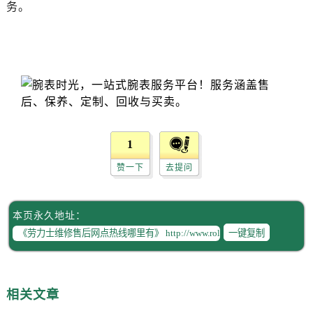
黑龙江省齐齐哈尔市龙沙区龙华路劳力士售后服务中心（需提前预约）
务。
黑龙江省双鸭山市尖山区新兴大街劳力士售后服务中心（需提前预约）
黑龙江省绥化市北林区新华街与康庄路交叉口劳力士售后服务中心（需提前预约）
黑龙江省伊春市伊美区通河路劳力士售后服务中心（需提前预约）
吉林省白城市洮北区明仁南街劳力士售后服务中心（需提前预约）
吉林省白山市浑江区浑江大街劳力士售后服务中心（需提前预约）
吉林省吉林市船营区河南街劳力士售后服务中心（需提前预约）
吉林省辽源市龙山区人民大街劳力士售后服务中心（需提前预约）
1
吉林省梅河口市新华街道梅河大街劳力士售后服务中心（需提前预约）
赞一下
去提问
吉林省四平市铁东区紫气大路与南九经街交汇处劳力士售后服务中心（需提前预约）
吉林省松原市宁江区五环大街劳力士售后服务中心（需提前预约）
本页永久地址：
吉林省通化市东昌区环通乡江南大街劳力士售后服务中心（需提前预约）
一键复制
吉林省延边市延吉市解放路劳力士售后服务中心（需提前预约）
辽宁省鞍山市铁东区站前街劳力士售后服务中心（需提前预约）
辽宁省本溪市平山区胜利路劳力士售后服务中心（需提前预约）
相关文章
辽宁省朝阳市双塔区新华路劳力士售后服务中心（需提前预约）