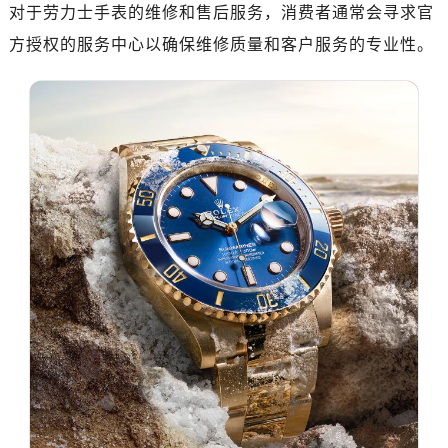
南昌市红谷滩新区红谷中大道998号绿地双子塔（中央广场）A1座办公楼14层07室（需提前预约）
对于劳力士手表的维修和售后服务，消费者通常会寻求官
济南市历下区经十路11111号华润中心写字楼（万象城）15层1508室（需提前预约）
方授权的服务中心以确保维修质量和客户服务的专业性。
广州市天河区天河路230号万菱汇国际中心写字楼A塔7层704室（需提前预约）
广州市越秀区环市东路371-375号世界贸易中心大厦南塔写字楼15层07室（需提前预约）
深圳市罗湖区深南东路5001号华润大厦写字楼17层1701室（需提前预约）
惠州市惠城区江北文昌一路7号华贸大厦写字楼1座30层05室（需提前预约）
厦门市思明区湖滨东路95号华润大厦写字楼B座11层1104室（需提前预约）
福州市鼓楼区五四路128-1号恒力城写字楼15层03室（需提前预约）
成都市锦江区人民东路6号SAC东原中心写字楼24层2406B室（需提前预约）
重庆市江北区观音桥步行街2号融恒时代广场写字楼9层902室（需提前预约）
长沙市芙蓉区定王台街道建湘路393号世茂环球金融中心写字楼（芙蓉广场）10层13室（需提前预约）
郑州市二七区铭功路10号华润大厦写字楼29层2905室（需提前预约）
太原市迎泽区解放路15号亨得利名表服务中心（品牌授权店）3层整层（需提前预约）
沈阳市沈河区中街路137号亨得利名表服务中心（品牌授权店）1层整层（需提前预约）
沈阳市沈河区中街路83号亨得利名表服务中心（品牌授权店）1层整层（需提前预约）
乌鲁木齐市天山区红山路26号时代广场（CCMALL）C座17层17-B（需提前预约）