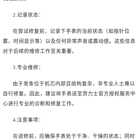
海口市龙华区金贸东路5号海口华润大厦B座17层1707室（需提前预约）
唐山市路南区新华东道100号万达广场写字楼A座10层1002室（需提前预约）
2.记录状态：
台州市椒江区东海大道1800号腾达中心东1幢20楼2002室（需提前预约）
黑龙江省大庆市萨尔图区会战大街劳力士售后服务中心（需提前预约）
在尝试修复前，记录下手表的当前状态（如指针位
黑龙江省鹤岗市向阳区红军路劳力士售后服务中心（需提前预约）
置、时间显示等）以及任何异常声音或震动感。这些信息
黑龙江省黑河市爱辉区中央街劳力士售后服务中心（需提前预约）
对于后续的维修工作至关重要。
黑龙江省鸡西市鸡冠区红军路劳力士售后服务中心（需提前预约）
黑龙江省佳木斯市向阳区长安路劳力士售后服务中心（需提前预约）
3.专业维修：
黑龙江省牡丹江市东安区太平路劳力士售后服务中心（需提前预约）
黑龙江省七台河市桃山区大同街劳力士售后服务中心（需提前预约）
由于发条位于机芯内部且结构复杂，非专业人士难以
黑龙江省齐齐哈尔市龙沙区龙华路劳力士售后服务中心（需提前预约）
自行修复。因此，建议将手表送至劳力士官方授权服务中
黑龙江省双鸭山市尖山区新兴大街劳力士售后服务中心（需提前预约）
心进行专业的诊断和修复工作。
黑龙江省绥化市北林区新华街与康庄路交叉口劳力士售后服务中心（需提前预约）
黑龙江省伊春市伊美区通河路劳力士售后服务中心（需提前预约）
4.注意事项：
吉林省白城市洮北区明仁南街劳力士售后服务中心（需提前预约）
吉林省白山市浑江区浑江大街劳力士售后服务中心（需提前预约）
在送修前，应确保手表处于干净、干燥的状态；同时