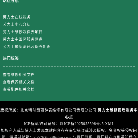
站点导航
广东省茂名市电白区水东街道迎宾大道劳力士售后服务中心（需提前预约）
广东省梅州市梅江区金燕大道劳力士售后服务中心（需提前预约）
劳力士在线服务
广东省清远市清城区湖西路劳力士售后服务中心（需提前预约）
劳力士中心介绍
广东省汕头市龙湖区长平路劳力士售后服务中心（需提前预约）
劳力士维修及保养项目
广东省汕尾市城区香洲街道园林社区翠园街劳力士售后服务中心（需提前预约）
劳力士中国区服务网点
广东省韶关市武江区芙蓉新区与老城中心交汇处劳力士售后服务中心（需提前预约）
劳力士最新资讯及保养知识
广东省深圳市罗湖区深南东路5001号华润大厦17层1701室劳力士售后服务中心（需提前预约）
热门标签
广东省阳江市江城区东风一路劳力士售后服务中心（需提前预约）
广东省云浮市云城区金山路劳力士售后服务中心（需提前预约）
查看维修相关文档
广东省湛江市赤坎区观海北路劳力士售后服务中心（需提前预约）
查看保养相关文档
广东省肇庆市端州区信安大道与砚都大道交汇处劳力士售后服务中心（需提前预约）
查看配件相关文档
广西壮族自治区百色市右江区中山二路劳力士售后服务中心（需提前预约）
广西壮族自治区北海市海城区北京路劳力士售后服务中心（需提前预约）
版权所属：北京精时翡丽钟表维修有限公司贵阳分公司
劳力士维修售后服务中
广西壮族自治区崇左市江州区石景林街道友谊大道与丽川路交汇处劳力士售后服务中心（需提前预约）
心点
广西壮族自治区防城港市港口区金花茶大道劳力士售后服务中心（需提前预约）
ICP备案/许可证号：黔ICP备2025055598号-5
XML
如权利人或知情人士发现本站内容存在事实错误或涉及版权、名誉权等侵权问
广西壮族自治区贵港市港北区港城街道布山大道与仙衣路交叉口劳力士售后服务中心（需提前预约）
题，请通过邮箱：2557628530@qq.com 与我们联系，我们将在收到通知后立