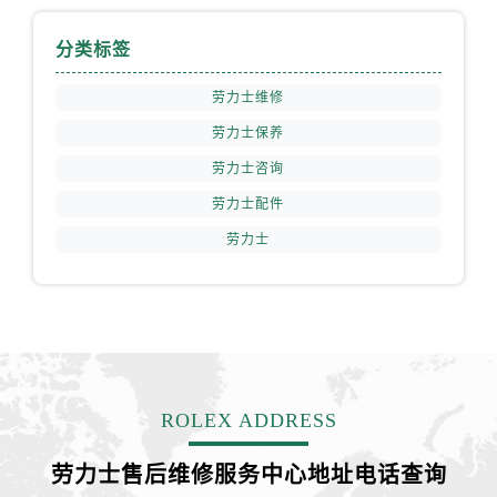
江西省吉安市吉州区井冈山大道劳力士售后服务中心（需提前预约）
江西省景德镇市珠山区珠山中路劳力士售后服务中心（需提前预约）
分类标签
江西省九江市浔阳区浔阳路劳力士售后服务中心（需提前预约）
劳力士维修
江西省南昌市红谷滩新区红谷中大道998号绿地双子塔（中央广场）A1座办公楼14层1407室劳力士售后服务中心（需提前预约）
江西省萍乡市安源区萍安北大道与康庄路交叉口劳力士售后服务中心（需提前预约）
劳力士保养
江西省上饶市信州区滨江西路劳力士售后服务中心（需提前预约）
劳力士咨询
江西省新余市渝水区北湖西路劳力士售后服务中心（需提前预约）
劳力士配件
江西省宜春市袁州区中山中路劳力士售后服务中心（需提前预约）
劳力士
江西省鹰潭市月湖区胜利东路劳力士售后服务中心（需提前预约）
山东省德州市德城区东风中路劳力士售后服务中心（需提前预约）
山东省东营市东营区济南路劳力士售后服务中心（需提前预约）
山东省济南市历下区经十路11111号华润中心写字楼（万象城）15层1508室劳力士售后服务中心（需提前预约）
山东省济宁市任城区太白楼路劳力士售后服务中心（需提前预约）
山东省莱芜市文化南路8号银座商城名表维修一楼名表维修劳力士售后服务中心（需提前预约）
ROLEX ADDRESS
山东省临沂市兰山区解放路劳力士售后服务中心（需提前预约）
劳力士售后维修服务中心地址电话查询
山东省日照市东港区烟台路劳力士售后服务中心（需提前预约）