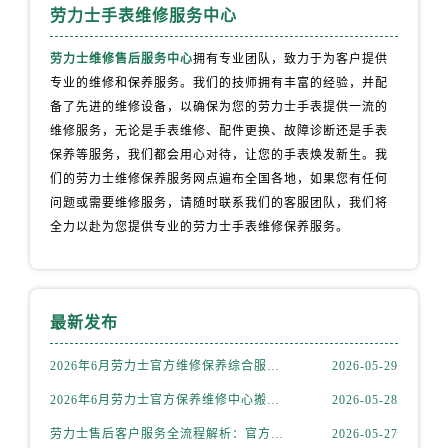
安徽省蚌埠市蚌山区淮河路劳力士售后服务中心（需提前预约）
劳力士手表维修服务中心
安徽省亳州市谯城区魏武大道劳力士售后服务中心（需提前预约）
劳力士维修售后服务中心
拥有专业团队，致力于为客户提供
安徽省池州市贵池区长江路劳力士售后服务中心（需提前预约）
专业的维修和保养服务。我们的技师拥有丰富的经验，并配
安徽省滁州市琅琊区南谯北路劳力士售后服务中心（需提前预约）
备了先进的维修设备，以确保为您的劳力士手表提供一流的
安徽省阜阳市颍州区颍州北路劳力士售后服务中心（需提前预约）
维修服务，无论是手表维修、配件更换、故障诊断还是手表
安徽省淮北市相山区淮海路劳力士售后服务中心（需提前预约）
保养等服务，我们都会用心对待，让您的手表焕发新生。我
安徽省淮南市田家庵区国庆中路劳力士售后服务中心（需提前预约）
们的劳力士维修保养服务网点遍布全国各地，如果您有任何
问题或需要维修服务，请随时联系我们的客服团队，我们将
安徽省黄山市屯溪区黄山西路劳力士售后服务中心（需提前预约）
全力以赴为您提供专业的劳力士手表维修保养服务。
安徽省六安市金安区解放中路劳力士售后服务中心（需提前预约）
安徽省马鞍山市雨山区湖南西路劳力士售后服务中心（需提前预约）
安徽省宿州市埇桥区人民中路劳力士售后服务中心（需提前预约）
安徽省铜陵市铜官区石城大道劳力士售后服务中心（需提前预约）
最新发布
安徽省芜湖市镜湖区中山路步行街劳力士售后服务中心（需提前预约）
2026年6月劳力士官方维修保养综合服务网迁址与新增网点补充公示文件定稿
2026-05-29
安徽省宣城市宣州区叠嶂西路劳力士售后服务中心（需提前预约）
福建省龙岩市新罗区九一南路劳力士售后服务中心（需提前预约）
2026年6月劳力士官方保养维修中心搬迁及新开网点补充最终告知文件
2026-05-28
福建省南平市建阳区人民西路劳力士售后服务中心（需提前预约）
劳力士售后客户服务全流程解析：官方电话与全国服务网点布局（2026年6月最新更新）
2026-05-27