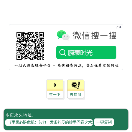
辽宁省盘锦市兴隆台区石油大街劳力士售后服务中心（需提前预约）
辽宁省铁岭市银州区南马路劳力士售后服务中心（需提前预约）
辽宁省营口市站前区市府路与渤海大街交叉口劳力士售后服务中心（需提前预约）
辽宁省沈阳市沈河区中街路137号亨得利名表维修授权店1楼劳力士售后服务中心（需提前预约）
辽宁省沈阳市沈河区中街路83号亨得利名表维修授权店1楼劳力士售后服务中心（需提前预约）
北京市朝阳区建国门外大街甲6号华熙国际中心D座11层1102室劳力士售后服务中心（需提前预约）
北京市东城区东长安街1号王府井东方广场W3座6层602室劳力士售后服务中心（需提前预约）
河北省保定市竞秀区朝阳北大街北国先天下劳力士售后服务中心（需提前预约）
内蒙古自治区阿拉善盟市左旗土尔扈特大街劳力士售后服务中心（需提前预约）
内蒙古自治区巴彦淖尔市临河区新华街劳力士售后服务中心（需提前预约）
0
内蒙古自治区包头市青山区幸福路甲3号王府井百货名表维修劳力士售后服务中心（需提前预约）
内蒙古自治区赤峰市红山区哈达街劳力士售后服务中心（需提前预约）
赞一下
去提问
内蒙古自治区鄂尔多斯市东胜区伊金霍洛街劳力士售后服务中心（需提前预约）
内蒙古自治区呼伦贝尔市海拉尔区中央街劳力士售后服务中心（需提前预约）
本页永久地址：
内蒙古自治区通辽市科尔沁区明仁大街劳力士售后服务中心（需提前预约）
一键复制
内蒙古自治区乌海市海勃湾区人民南路劳力士售后服务中心（需提前预约）