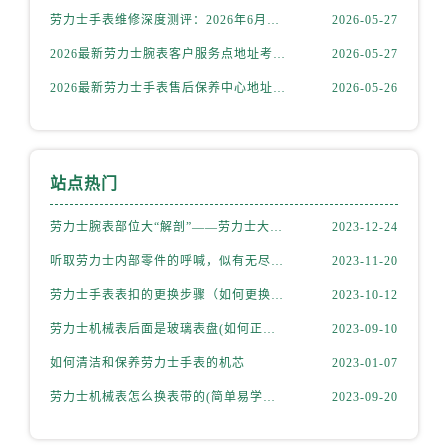
福建省宁德市蕉城区天湖东路劳力士售后服务中心（需提前预约）
劳力士手表维修深度测评：2026年6月最新官方售后服务网点全盘点
2026-05-27
福建省莆田市城厢区霞林街道荔华东大道劳力士售后服务中心（需提前预约）
2026最新劳力士腕表客户服务点地址考察报告
2026-05-27
福建省三明市三元区东乾二路劳力士售后服务中心（需提前预约）
2026最新劳力士手表售后保养中心地址考察报告
2026-05-26
福建省漳州市龙文区步港路劳力士售后服务中心（需提前预约）
江苏省常州市新北区龙锦路1590号现代传媒中心5号楼10层1008室劳力士售后服务中心（需提前预约）
江苏省淮安市清江浦区淮海北路劳力士售后服务中心（需提前预约）
江苏省连云港市海州区通灌北路劳力士售后服务中心（需提前预约）
站点热门
江苏省南京市秦淮区中山南路1号南京中心22层22-C1-C3室劳力士售后服务中心（需提前预约）
劳力士腕表部位大“解剖”——劳力士大讲堂开课啦！
2023-12-24
江苏省宿迁市宿城区西湖路劳力士售后服务中心（需提前预约）
江苏省泰州市海陵区永定东路399号置地商务中心东塔（华润万象城）17层1706室劳力士售后服务中心（需提前预约）
听取劳力士内部零件的呼喊，似有无尽的故事等待我们去探索
2023-11-20
江苏省徐州市鼓楼区淮海东路29号苏宁广场IFC国际金融中心35层3508室劳力士售后服务中心（需提前预约）
劳力士手表表扣的更换步骤（如何更换手表的表扣）
2023-10-12
江苏省盐城市盐都区世纪大道5号盐城金融城写字楼1号楼16层1604室劳力士售后服务中心（需提前预约）
劳力士机械表后面是玻璃表盘(如何正确清洁和保养)
2023-09-10
江苏省扬州市邗江区国展路29号星耀天地写字楼1号楼18层1803室劳力士售后服务中心（需提前预约）
如何清洁和保养劳力士手表的机芯
2023-01-07
江苏省镇江市京口区中山东路劳力士售后服务中心（需提前预约）
劳力士机械表怎么换表带的(简单易学的步骤)
2023-09-20
江西省抚州市临川区赣东大道劳力士售后服务中心（需提前预约）
江西省赣州市章贡区文清路劳力士售后服务中心（需提前预约）