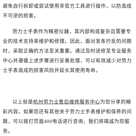
吉林省吉林市船营区河南街劳力士售后服务中心（需提前预约）
避免自行拆卸或尝试使用非官方工具进行操作，以防造成
吉林省辽源市龙山区人民大街劳力士售后服务中心（需提前预约）
不可逆的损害。
吉林省梅河口市新华街道梅河大街劳力士售后服务中心（需提前预约）
吉林省四平市铁东区紫气大路与南九经街交汇处劳力士售后服务中心（需提前预约）
劳力士手表作为精密仪器，其内部构造复杂且需要专
吉林省松原市宁江区五环大街劳力士售后服务中心（需提前预约）
业的技术支持来维护和修理。因此，面对发条拧反的问题
吉林省通化市东昌区环通乡江南大街劳力士售后服务中心（需提前预约）
时，采取正确的方法至关重要。通过及时送修至专业服务
吉林省延边市延吉市解放路劳力士售后服务中心（需提前预约）
中心并遵循上述步骤进行妥善处理，可以有效减少对劳力
辽宁省鞍山市铁东区站前街劳力士售后服务中心（需提前预约）
士手表造成的损害风险并延长其使用寿命。
辽宁省本溪市平山区胜利路劳力士售后服务中心（需提前预约）
辽宁省朝阳市双塔区新华路劳力士售后服务中心（需提前预约）
辽宁省丹东市振兴区七经街劳力士售后服务中心（需提前预约）
辽宁省抚顺市新抚区东一路劳力士售后服务中心（需提前预约）
以上就是
杭州劳力士售后维修服务中心
为您分享的精
辽宁省阜新市海州区解放大街劳力士售后服务中心（需提前预约）
彩内容。如果您还有其他关于劳力士手表维护和保养的问
辽宁省葫芦岛市连山区中央路劳力士售后服务中心（需提前预约）
题，可以拨打页面400电话进行咨询，我们将竭诚为您服
辽宁省锦州市古塔区中央大街劳力士售后服务中心（需提前预约）
辽宁省辽阳市白塔区新运大街劳力士售后服务中心（需提前预约）
务。