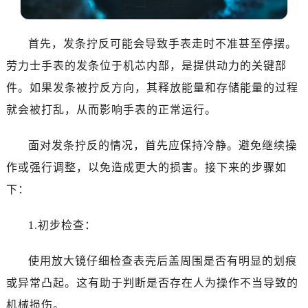
佛山市禅城区季华五路57号万科金融中心C座12层1205室（需提前预约）
东莞市东城街道鸿福东路1号民盈国贸中心T1写字楼9层907室（需提前预约）
首先，发条拧反可能会导致手表走时不准甚至停摆。
无锡市梁溪区人民中路139号恒隆广场写字楼1座11层1104室（需提前预约）
南通市崇川区工农路57号圆融广场写字楼16层1603室（需提前预约）
劳力士手表的发条位于机芯内部，是提供动力的关键部
苏州市苏州工业园区星港街199号苏州中心办公楼C座22层08室（需提前预约）
件。如果发条被拧反方向，其释放能量和存储能量的过程
武汉市江汉区解放大道686号世界贸易大厦38层09室（需提前预约）
就会被打乱，从而影响手表的正常运行。
南宁市青秀区金湖路59号地王大厦12楼1224室（需提前预约）
合肥市蜀山区潜山路111号万象城华润大厦B座12楼03室（需提前预约）
面对发条拧反的情况，首先应保持冷静。避免继续操
泉州市丰泽区宝洲路729号浦西万达中心写字楼A座7楼709室（需提前预约）
作或强行调整，以免造成更大的损害。接下来的步骤如
青岛市南区山东路6号华润大厦B座22层04室（需提前预约）
下：
烟台市芝罘区胜利路139号万达金融中心A座907室（需提前预约）
长春市朝阳区西安大路727号中银大厦A座(旺进大厦)18层09室（需提前预约）
1.初步检查：
贵阳市南明区都司高架桥路33号亨特国际金融中心14楼14D（需提前预约）
昆明市盘龙区北京路928号同德昆明广场写字楼10层06室（需提前预约）
使用放大镜仔细检查表壳后盖周围是否有明显的划痕
石家庄市长安区中山东路39号勒泰中心写字楼B座13层07室（需提前预约）
或异常凸起。这有助于判断是否存在人为操作不当导致的
西安市碑林区南关正街88号华侨城长安国际中心E座6楼10室（需提前预约）
机械损伤。