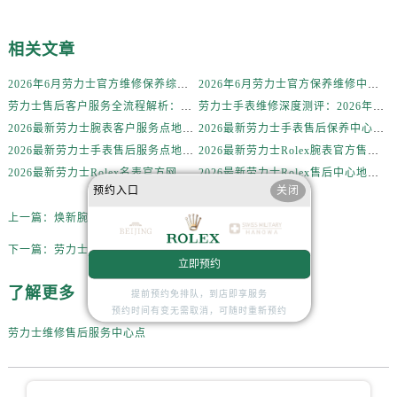
内蒙古自治区乌兰察布市集宁区恩和大街劳力士售后服务中心（需提前预约）
内蒙古自治区锡林郭勒盟市锡林浩特市光明街与额尔敦路交叉口劳力士售后服务中心（需提前预约）
相关文章
内蒙古自治区兴安盟市乌兰浩特市兴安大街劳力士售后服务中心（需提前预约）
山西省大同市平城区迎宾街劳力士售后服务中心（需提前预约）
2026年6月劳力士官方维修保养综合服务网迁址与新增网点补充公示文件定稿
2026年6月劳力士官方保养维修中心搬迁及新开网点补充最终告知文件
山西省晋城市城区黄华街劳力士售后服务中心（需提前预约）
劳力士售后客户服务全流程解析：官方电话与全国服务网点布局（2026年6月最新更新）
劳力士手表维修深度测评：2026年6月最新官方售后服务网点全盘点
2026最新劳力士腕表客户服务点地址考察报告
2026最新劳力士手表售后保养中心地址考察报告
山西省晋中市榆次区顺城街劳力士售后服务中心（需提前预约）
2026最新劳力士手表售后服务点地址实地探访报告
2026最新劳力士Rolex腕表官方售后维修服务点地址实地探访报告
山西省临汾市尧都区解放路劳力士售后服务中心（需提前预约）
2026最新劳力士Rolex名表官方网点地址调研报告
2026最新劳力士Rolex售后中心地址考察报告
山西省吕梁市离石区永宁中路与建设街交叉口劳力士售后服务中心（需提前预约）
预约入口
关闭
山西省朔州市朔城区怡西路与鄯阳西街交汇处劳力士售后服务中心（需提前预约）
上一篇：
焕新腕间时光：劳力士手表清洁秘籍大揭秘
山西省忻州市忻府区和平东街与七一南路交叉口劳力士售后服务中心（需提前预约）
下一篇：
劳力士发条故障？这份非官方指南助你轻松修复！
山西省阳泉市郊区平阳东街与新城大道交叉口劳力士售后服务中心（需提前预约）
立即预约
山西省运城市盐湖区河东街劳力士售后服务中心（需提前预约）
了解更多
提前预约免排队，到店即享服务
山西省长治市潞州区英雄中路劳力士售后服务中心（需提前预约）
预约时间有变无需取消，可随时重新预约
山西省太原市迎泽区迎泽街道解放路15号亨得利名表维修授权店3楼劳力士售后服务中心（需提前预约）
劳力士维修售后服务中心点
天津市和平区赤峰道136号天津国际金融中心26层2603室劳力士售后服务中心（需提前预约）
安徽省安庆市迎江区人民路劳力士售后服务中心（需提前预约）