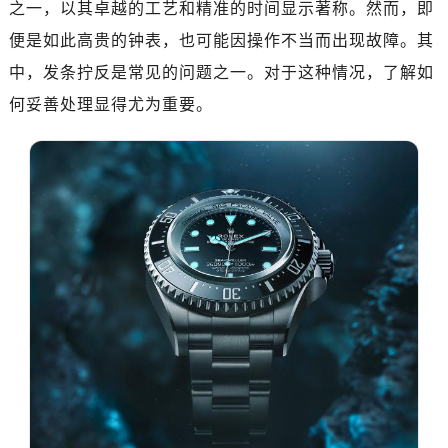
之一，以其卓越的工艺和精准的时间显示著称。然而，即
济南市历下区经十路11111号华润中心写字楼（万象城）15层1508室（需提前预约）
广州市天河区天河路230号万菱汇国际中心写字楼A塔7层704室（需提前预约）
便是如此高贵的钟表，也可能因操作不当而出现故障。其
广州市越秀区环市东路371-375号世界贸易中心大厦南塔写字楼15层07室（需提前预约）
中，发条拧反是常见的问题之一。对于这种情况，了解如
深圳市罗湖区深南东路5001号华润大厦写字楼17层1701室（需提前预约）
何妥善处理显得尤为重要。
惠州市惠城区江北文昌一路7号华贸大厦写字楼1座30层05室（需提前预约）
厦门市思明区湖滨东路95号华润大厦写字楼B座11层1104室（需提前预约）
成都市锦江区人民东路6号SAC东原中心写字楼24层2406B室（需提前预约）
重庆市江北区观音桥步行街2号融恒时代广场写字楼9层902室（需提前预约）
长沙市芙蓉区定王台街道建湘路393号世茂环球金融中心写字楼（芙蓉广场）10层13室（需提前预约）
郑州市二七区铭功路10号华润大厦写字楼29层2905室（需提前预约）
太原市迎泽区解放路15号亨得利名表服务中心（品牌授权店）3层整层（需提前预约）
沈阳市沈河区中街路137号亨得利名表服务中心（品牌授权店）1层整层（需提前预约）
沈阳市沈河区中街路83号亨得利名表服务中心（品牌授权店）1层整层（需提前预约）
乌鲁木齐市天山区红山路26号时代广场（CCMALL）C座17层17-B（需提前预约）
温州市鹿城区锦绣路1067号置信广场10层1015室（需提前预约）
大连市中山区人民路15号国际金融大厦7层G室（需提前预约）