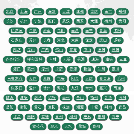
山东省泰安市泰山区财源街道泰山大街劳力士售后服务中心（需提前预约）
山东省威海市环翠区新威海路89号振华商厦一楼名表维修劳力士售后服务中心（需提前预约）
北京
上海
广州
深圳
天津
成都
重庆
南京
郑州
山东省潍坊市奎文区东风东街劳力士售后服务中心（需提前预约）
长沙
杭州
宁波
厦门
武汉
西安
大连
福州
贵阳
山东省枣庄市滕州市北辛路与善国路交叉口劳力士售后服务中心（需提前预约）
哈尔滨
合肥
济南
昆明
南昌
南宁
青岛
沈阳
山东省淄博市张店区金晶大道劳力士售后服务中心（需提前预约）
石家庄
苏州
长春
河北
太原
保定
唐山
邯郸
上海市黄浦区南京东路299号宏伊国际广场写字楼8层806室劳力士售后服务中心（需提前预约）
廊坊
昆山
广西
佛山
东莞
中山
德阳
绵阳
上海市徐汇区虹桥路3号港汇中心2座37层3705室劳力士售后服务中心（需提前预约）
齐齐哈尔
呼和浩特
吉林
无锡
芜湖
珠海
汕头
三亚
浙江省杭州市上城区钱江路1366号华润大厦A座5层503-5室劳力士售后服务中心（需提前预约）
海口
赣州
漳州
拉萨
青海
新疆
兰州
银川
浙江省湖州市吴兴区劳动路劳力士售后服务中心（需提前预约）
浙江省嘉兴市南湖区广益路705号嘉兴世界贸易中心A座13层1304室劳力士售后服务中心（需提前预约）
乌鲁木齐
大同
赤峰
包头
阳泉
大庆
秦皇岛
沧州
浙江省金华市金东区东市南街777号金华万达广场4号楼22楼2209室劳力士售后服务中心（需提前预约）
张家口
温州
徐州
潍坊
九江
常州
嘉兴
南通
浙江省丽水市莲都区解放街劳力士售后服务中心（需提前预约）
临沂
淮安
烟台
绍兴
亳州
舟山
扬州
金华
洛阳
浙江省宁波市江北区大闸南路500号来福士广场办公楼20层2009室劳力士售后服务中心（需提前预约）
岳阳
衡阳
黄石
襄阳
株洲
湘潭
十堰
荆州
宜昌
浙江省衢州市柯城区上街劳力士售后服务中心（需提前预约）
许昌
南阳
常德
泉州
柳州
桂林
惠州
西宁
浙江省绍兴市越城区胜利东路379号世茂天际中心写字楼8层805室劳力士售后服务中心（需提前预约）
攀枝花
遵义
天水
盐城
泰州
浙江省舟山市定海区解放东路劳力士售后服务中心（需提前预约）