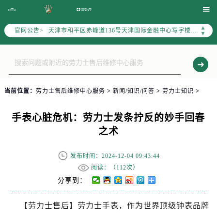
北京市朝阳区建国门外大街甲6号华熙国际中心写字楼D座11层1102室（需提前预约）

天津市和平区赤峰道136号天津国际金融中心写字楼26层2603室（需提前预约）
▲
官网公告>
上海市徐汇区虹桥路3号港汇中心写字楼2座37层3705室（需提前预约）
▼
上海市黄浦区南京东路299号宏伊国际广场写字楼8层806室（需提前预约）
南京市秦淮区中山南路1号（新街口）南京中心写字楼22层C1-1室（需提前预约）
常州市新北区龙锦路1590号现代传媒中心写字楼5号楼10层1008室（需提前预约）
徐州市鼓楼区淮海东路29号苏宁广场IFC国际金融中心写字楼35层3508室（需提前预约）
当前位置：
劳力士售后维修中心服务
>
新闻/知识/问答
>
劳力士知识
>
扬州市邗江区国展路29号星耀天地写字楼1号楼18层1803室（需提前预约）
盐城市盐都区世纪大道5号盐城金融城写字楼1号楼16层1604室（需提前预约）
手表心脏危机：劳力士发条拧反的妙手回春
泰州市海陵区永定东路399号置地商务中心东塔写字楼（华润万象城）17层1706室（需提前预约）
之术
宁波市江北区大闸南路500号来福士广场办公楼20层2009室（需提前预约）
杭州市上城区钱江路1366号华润大厦写字楼A座5层503-5室（需提前预约）
发布时间：2024-12-04 09:43:44
金华市金东区东市南街777号金华万达广场写字楼4号楼22层2209室（需提前预约）
阅读：（
112次）
绍兴市越城区胜利东路379号世茂天际中心写字楼8层805室（需提前预约）
分享到：
嘉兴市南湖区广益路705号嘉兴世界贸易中心写字楼A座13层1304室（需提前预约）
【
劳力士售后
】劳力士手表，作为世界顶级钟表品牌
南昌市红谷滩新区红谷中大道998号绿地双子塔（中央广场）A1座办公楼14层07室（需提前预约）