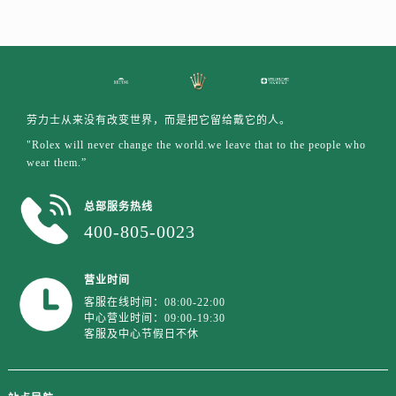
澳门特别行政区大堂区议事亭前地（新马路）劳力士售后服务中心（需提前预约）
澳门特别行政区风顺堂区南湾大马路劳力士售后服务中心（需提前预约）
澳门特别行政区花地玛堂区关闸广场劳力士售后服务中心（需提前预约）
澳门特别行政区花王堂区大三巴商圈劳力士售后服务中心（需提前预约）
澳门特别行政区嘉模堂区官也街劳力士售后服务中心（需提前预约）
劳力士从来没有改变世界，而是把它留给戴它的人。
澳门省路氹城市金光大道劳力士售后服务中心（需提前预约）
"Rolex will never change the world.we leave that to the people who
澳门特别行政区望德堂区塔石广场劳力士售后服务中心（需提前预约）
wear them.”
福建省福州市晋安区竹屿路6号东二环泰禾广场2号楼5层509室劳力士售后服务中心（需提前预约）
福建省厦门市思明区湖滨东路95号万象城华润大厦B座11层1104室劳力士售后服务中心（需提前预约）
总部服务热线
400-805-0023
广东省潮州市潮安区新风路与潮汕路交汇处劳力士售后服务中心（需提前预约）
广东省广州市天河区天河路230号万菱汇国际中心A塔7层704室劳力士售后服务中心（需提前预约）
广东省广州市越秀区环市东路371-375号世界贸易中心大厦南塔15层1507室劳力士售后服务中心（需提前预约）
营业时间
客服在线时间：08:00-22:00
广东省河源市源城区越王大道劳力士售后服务中心（需提前预约）
中心营业时间：09:00-19:30
广东省惠州市惠城区江北文昌一路7号华贸大厦1座30层3005室劳力士售后服务中心（需提前预约）
客服及中心节假日不休
广东省江门市蓬江区广场西路劳力士售后服务中心（需提前预约）
广东省揭阳市榕城进贤门步行街劳力士售后服务中心（需提前预约）